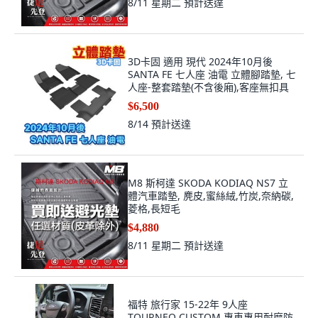
8/11 星期二
預計送達
3D卡固 適用 現代 2024年10月後
SANTA FE 七人座 油電 立體腳踏墊, 七
人座-整套踏墊(不含後廂),客座無扣具
$6,500
8/14
預計送達
M8 斯柯達 SKODA KODIAQ NS7 立
體汽車踏墊, 麂皮,蜜絲絨,竹炭,奈納碳,
菱格,長短毛
$4,880
8/11 星期二
預計送達
福特 旅行家 15-22年 9人座
TOURNEO CUSTOM 專車專用耐磨防