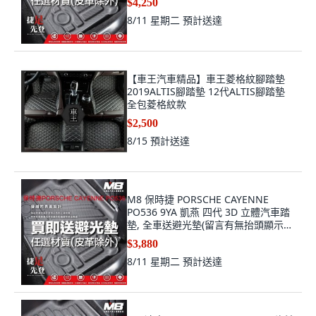
$4,250
8/11 星期二
預計送達
【車王汽車精品】車王菱格紋腳踏墊
2019ALTIS腳踏墊 12代ALTIS腳踏墊
全包菱格紋款
$2,500
8/15
預計送達
M8 保時捷 PORSCHE CAYENNE
PO536 9YA 凱燕 四代 3D 立體汽車踏
墊, 全車送避光墊(留言有無抬頭顯示
器)
$3,880
8/11 星期二
預計送達