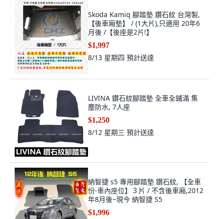
Skoda Kamiq 腳踏墊 鑽石紋 台灣製,
【後車廂墊】 / (1大片),只適用 20年6
月後 /【後座是2片!】
$1,997
8/13 星期四
預計送達
LIVINA 鑽石紋腳踏墊 全車全鋪滿 集
塵防水, 7人座
$1,250
8/12 星期三
預計送達
納智捷 s5 專用腳踏墊 鑽石紋, 【全車
份-車內座位】３片 / 不含後車廂,2012
年8月後~現今 納智捷 S5
$1,996