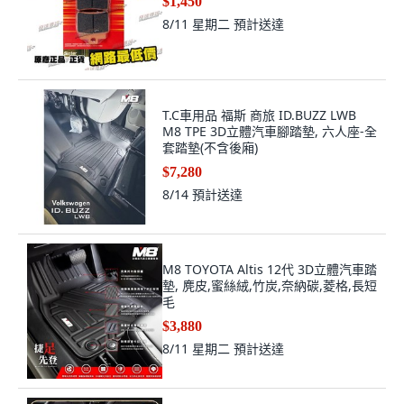
$1,450
8/11 星期二
預計送達
T.C車用品 福斯 商旅 ID.BUZZ LWB
M8 TPE 3D立體汽車腳踏墊, 六人座-全
套踏墊(不含後廂)
$7,280
8/14
預計送達
M8 TOYOTA Altis 12代 3D立體汽車踏
墊, 麂皮,蜜絲絨,竹炭,奈納碳,菱格,長短
毛
$3,880
8/11 星期二
預計送達