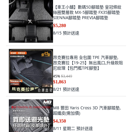
【車王小舖】數碼5D腳踏墊 皇冠條紋
絲圈雙層款 MX-5腳踏墊 FX35腳踏墊
SIENNA腳踏墊 PREVIA腳踏墊
$5,280
8/15
預計送達
昂克賽拉專用 全包圍 TPE 汽車腳墊,
昂克賽拉【19-25】無出風口,升級款阻
尼紋理【包門檻TPE腳墊】
45
%
$3,449
$1,863
8/21
預計送達
M8 豐田 Yaris Cross 3D 汽車腳踏墊,
超纖皮(需加價)
$4,350
8/11 星期二
預計送達