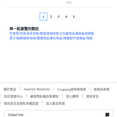
(
28
)
2
3
4
5
1
與一起瀏覽的類別
芳香劑/空氣清淨
坐墊/靠墊
車宿床墊
方向盤用品
儀表板遮陽墊
罩子/裝飾線條
收納/整理用品
便利用品/周邊配件
遮陽板/隔熱
Investor Relations
關於酷澎
Coupang使用者條款
退換貨政策
信任管理中心
顧客隱私權政策通知
安心購物
資訊安全
資訊安全及隱私保護認證
加入酷澎商城
Global Site