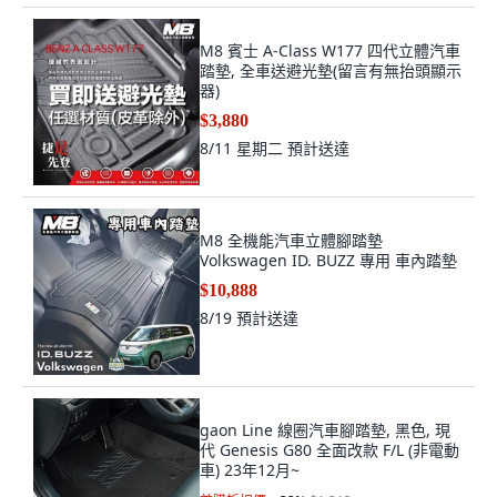
M8 賓士 A-Class W177 四代立體汽車
踏墊, 全車送避光墊(留言有無抬頭顯示
器)
$3,880
8/11 星期二
預計送達
M8 全機能汽車立體腳踏墊
Volkswagen ID. BUZZ 專用 車內踏墊
$10,888
8/19
預計送達
gaon Line 線圈汽車腳踏墊, 黑色, 現
代 Genesis G80 全面改款 F/L (非電動
車) 23年12月~