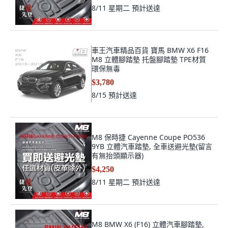
8/11 星期二
預計送達
車王汽車精品百貨 寶馬 BMW X6 F16
M8 立體腳踏墊 托盤腳踏墊 TPE材質
環保無毒
$3,780
8/15
預計送達
M8 保時捷 Cayenne Coupe PO536
9YB 立體汽車踏墊, 全車送避光墊(留言
有無抬頭顯示器)
$4,250
8/11 星期二
預計送達
M8 BMW X6 (F16) 立體汽車腳踏墊,