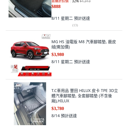
首購折扣價
32
%
$1,313
$888
8/11 星期二
預計送達
(
13
)
MG HS 油電版 M8 汽車腳踏墊, 鹿皮
絨(需加價)
$3,980
8/11 星期二
預計送達
T.C車用品 豐田 HILUX 皮卡 TPE 3D立
體汽車腳踏墊, 全套腳踏墊 (不含後
廂),HILUX
$3,780
8/14
預計送達