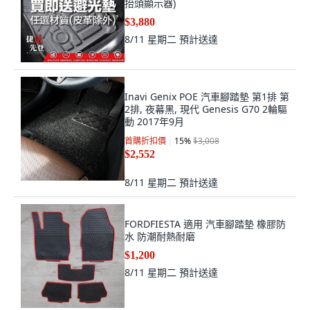
抬頭顯示器)
$3,880
8/11 星期二
預計送達
Inavi Genix POE 汽車腳踏墊 第1排 第
2排, 夜幕黑, 現代 Genesis G70 2輪驅
動 2017年9月
首購折扣價
15
%
$3,008
$2,552
8/11 星期二
預計送達
FORDFIESTA 適用 汽車腳踏墊 橡膠防
水 防潮耐熱耐磨
$1,200
8/11 星期二
預計送達