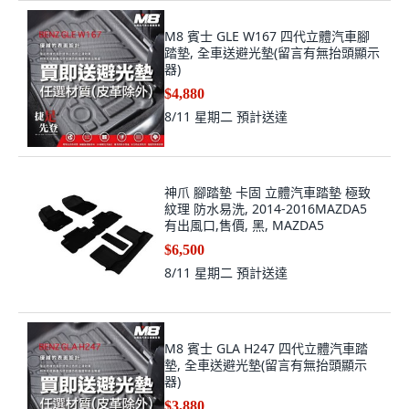
M8 賓士 GLE W167 四代立體汽車腳
踏墊, 全車送避光墊(留言有無抬頭顯示
器)
$4,880
8/11 星期二
預計送達
神爪 腳踏墊 卡固 立體汽車踏墊 極致
紋理 防水易洗, 2014-2016MAZDA5
有出風口,售價, 黑, MAZDA5
$6,500
8/11 星期二
預計送達
M8 賓士 GLA H247 四代立體汽車踏
墊, 全車送避光墊(留言有無抬頭顯示
器)
$3,880