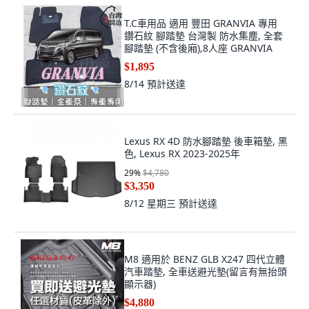
T.C車用品 適用 豐田 GRANVIA 專用
鑽石紋 腳踏墊 台灣製 防水集塵, 全套
腳踏墊 (不含後廂),8人座 GRANVIA
$1,895
8/14
預計送達
Lexus RX 4D 防水腳踏墊 後車箱墊, 黑
色, Lexus RX 2023-2025年
29
%
$4,780
$3,350
8/12 星期三
預計送達
M8 適用於 BENZ GLB X247 四代立體
汽車踏墊, 全車送避光墊(留言有無抬頭
顯示器)
$4,880