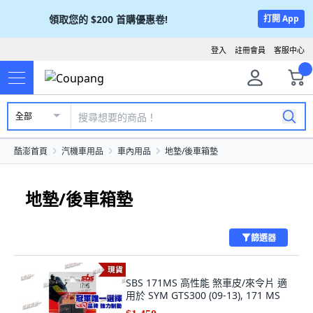
領取您的
$200
首購優惠卷!
打開 App
登入
註冊會員
客服中心
全部
酷澎首頁
汽機車用品
車內用品
地墊/後車箱墊
地墊/後車箱墊
篩選器
SBS 171MS 高性能 煞車皮/來令片 適
用於 SYM GTS300 (09-13), 171 MS