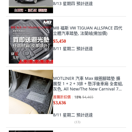
8/13 星期四
預計送達
M8 福斯 VW TIGUAN ALLSPACE 四代
立體汽車踏墊, 法蘭絨(需加價)
$5,450
8/11 星期二
預計送達
MOTLINER 汽車 Max 線圈腳踏墊 擴
展型 1 + 2 + 3排 + 懸浮後車廂 全套組,
灰色, All New/The New Carnival 7人
座
首購折扣價
18
%
$4,465
$3,636
8/11 星期二
預計送達
(
13
)