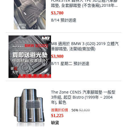
FORESTER 森林人 TPE 3D立體汽車腳
踏墊, 全套腳踏墊 (不含後廂),2018年後
森林人 5代 5.5代
$3,780
8/14
預計送達
M8 適用於 BMW 3 (G20) 2019 立體汽
車腳踏墊, 法蘭絨(需加價)
$3,980
8/11 星期二
預計送達
The Zone CENIS 汽車腳踏墊 一般型
3件組, 起亞 Bistro (1999年 ~ 2004
年), 藍色
首購折扣價
56
%
$2,820
$1,225
缺貨