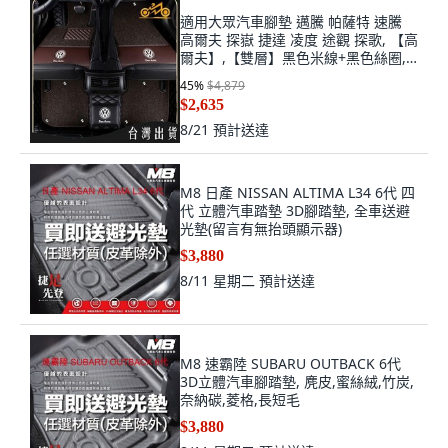
適用大眾汽車腳墊 邁騰 帕薩特 速騰
高爾夫 探嶽 捷達 凌度 途觀 探歌, 【高
爾夫】,【雙層】黑色米線+黑色絲圈,
高爾夫, 雙層黑色米線+黑色絲圈
45
%
$4,879
$2,635
8/21
預計送達
M8 日產 NISSAN ALTIMA L34 6代 四
代 立體汽車踏墊 3D腳踏墊, 全車送避
光墊(留言有無抬頭顯示器)
$3,880
8/11 星期二
預計送達
M8 速霸陸 SUBARU OUTBACK 6代
3D立體汽車腳踏墊, 麂皮,蜜絲絨,竹炭,
奈納碳,菱格,長短毛
$3,880