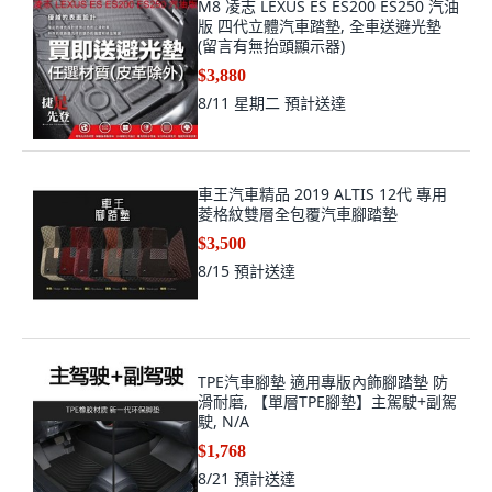
M8 凌志 LEXUS ES ES200 ES250 汽油
版 四代立體汽車踏墊, 全車送避光墊
(留言有無抬頭顯示器)
$3,880
8/11 星期二
預計送達
車王汽車精品 2019 ALTIS 12代 專用
菱格紋雙層全包覆汽車腳踏墊
$3,500
8/15
預計送達
TPE汽車腳墊 適用專版內飾腳踏墊 防
滑耐磨, 【單層TPE腳墊】主駕駛+副駕
駛, N/A
$1,768
8/21
預計送達