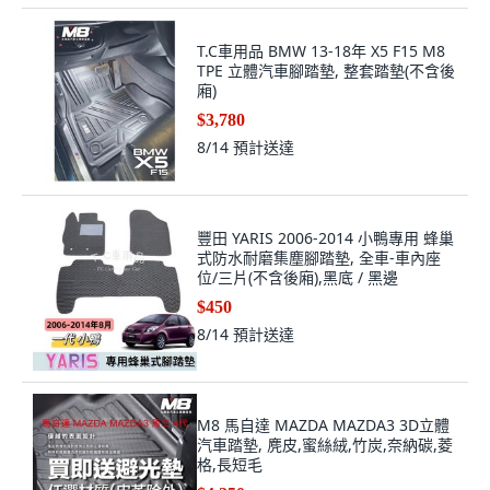
T.C車用品 BMW 13-18年 X5 F15 M8
TPE 立體汽車腳踏墊, 整套踏墊(不含後
廂)
$3,780
8/14
預計送達
豐田 YARIS 2006-2014 小鴨專用 蜂巢
式防水耐磨集塵腳踏墊, 全車-車內座
位/三片(不含後廂),黑底 / 黑邊
$450
8/14
預計送達
M8 馬自達 MAZDA MAZDA3 3D立體
汽車踏墊, 麂皮,蜜絲絨,竹炭,奈納碳,菱
格,長短毛