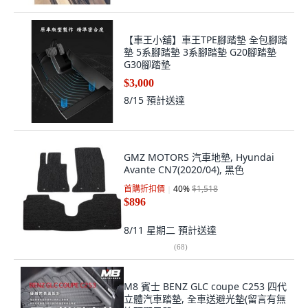
【車王小舖】車王TPE腳踏墊 全包腳踏
墊 5系腳踏墊 3系腳踏墊 G20腳踏墊
G30腳踏墊
$3,000
8/15
預計送達
GMZ MOTORS 汽車地墊, Hyundai
Avante CN7(2020/04), 黑色
首購折扣價
40
%
$1,518
$896
8/11 星期二
預計送達
(
68
)
M8 賓士 BENZ GLC coupe C253 四代
立體汽車踏墊, 全車送避光墊(留言有無