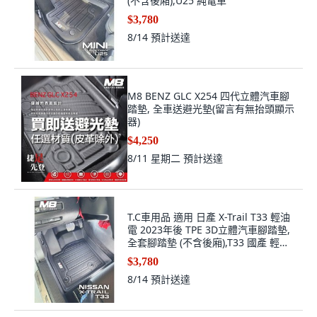
(不含後廂),U25 純電車
$3,780
8/14
預計送達
M8 BENZ GLC X254 四代立體汽車腳
踏墊, 全車送避光墊(留言有無抬頭顯示
器)
$4,250
8/11 星期二
預計送達
T.C車用品 適用 日產 X-Trail T33 輕油
電 2023年後 TPE 3D立體汽車腳踏墊,
全套腳踏墊 (不含後廂),T33 國產 輕油
電
$3,780
8/14
預計送達