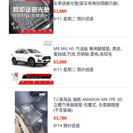
全車送避光墊(留言有無抬頭顯示器)
$3,880
8/11 星期二
預計送達
M8 MG HS 汽油版 專用腳踏墊, 麂皮,
蜜絲絨,竹炭,奈納碳,菱格,長短毛
$3,880
8/11 星期二
預計送達
T.C車用品 福斯 AMAROK M8 TPE 3D
立體汽車腳踏墊 包覆式, 全套腳踏墊
(不含後廂)
$3,780
8/14
預計送達