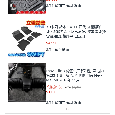
8/11 星期二
預計送達
3D卡固 鈴木 SWIFT 四代 立體腳踏
墊，SGS無毒，防水易洗, 整套踏墊(不
含後廂),無後座AC出風口
$4,990
8/14
預計送達
Inavi Clinix 線圈汽車腳踏墊 第1排 +
第2排 套組, 灰色, 雪佛蘭 The New
Malibu 2018年 11月~
首購折扣價
26
%
$1,386
$1,025
8/11 星期二
預計送達
(
1
)