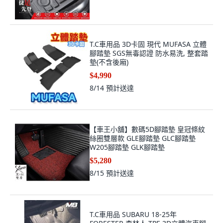
T.C車用品 3D卡固 現代 MUFASA 立體
腳踏墊 SGS無毒認證 防水易洗, 整套踏
墊(不含後廂)
$4,990
8/14
預計送達
【車王小舖】數碼5D腳踏墊 皇冠條紋
絲圈雙層款 GLE腳踏墊 GLC腳踏墊
W205腳踏墊 GLK腳踏墊
$5,280
8/15
預計送達
T.C車用品 SUBARU 18-25年