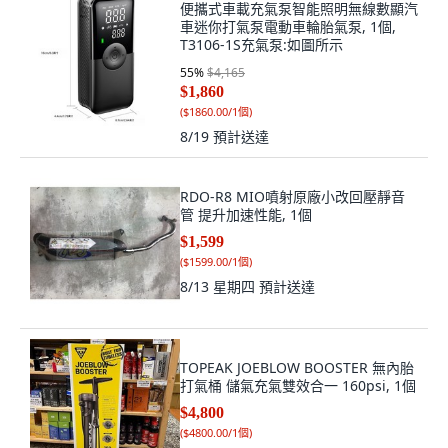
便攜式車載充氣泵智能照明無線數顯汽
車迷你打氣泵電動車輪胎氣泵, 1個,
T3106-1S充氣泵:如圖所示
55
%
$4,165
$1,860
(
$1860.00/1個
)
8/19
預計送達
RDO-R8 MIO噴射原廠小改回壓靜音
管 提升加速性能, 1個
$1,599
(
$1599.00/1個
)
8/13 星期四
預計送達
TOPEAK JOEBLOW BOOSTER 無內胎
打氣桶 儲氣充氣雙效合一 160psi, 1個
$4,800
(
$4800.00/1個
)