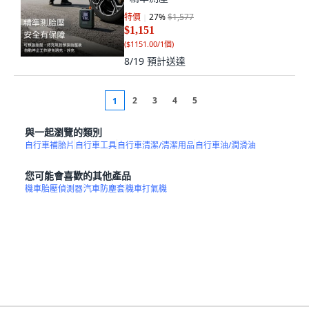
特價
27
%
$1,577
$1,151
(
$1151.00/1個
)
8/19
預計送達
2
3
4
5
1
與一起瀏覽的類別
自行車補胎片
自行車工具
自行車清潔/清潔用品
自行車油/潤滑油
您可能會喜歡的其他產品
機車胎壓偵測器
汽車防塵套
機車打氣機