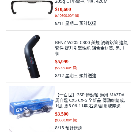
205g CT小彎把, 1個, 42CM
$10,600
(
$10600.00/1個
)
8/11 星期二
預計送達
BENZ W205 C300 美規 渦輪鋁管 進氣
套件 提升引擎性能 鋁合金材質, 黑, 1
個
$5,999
(
$5999.00/1個
)
8/12 星期三
預計送達
【一百世】GSP 傳動軸 適用 MAZDA
馬自達 CX5 CX-5 全新品 傳動軸總成,
1個, 馬5 06-11年,右邊/副駕駛座邊
$3,500
(
$3500.00/1個
)
8/15
預計送達