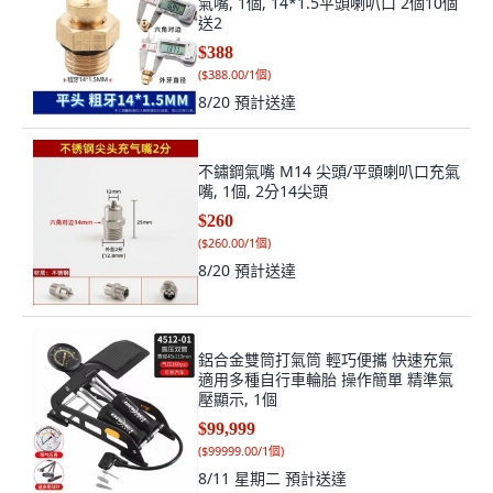
氣嘴, 1個, 14*1.5平頭喇叭口 2個10個
送2
$388
(
$388.00/1個
)
8/20
預計送達
不鏽鋼氣嘴 M14 尖頭/平頭喇叭口充氣
嘴, 1個, 2分14尖頭
$260
(
$260.00/1個
)
8/20
預計送達
鋁合金雙筒打氣筒 輕巧便攜 快速充氣
適用多種自行車輪胎 操作簡單 精準氣
壓顯示, 1個
$99,999
(
$99999.00/1個
)
8/11 星期二
預計送達