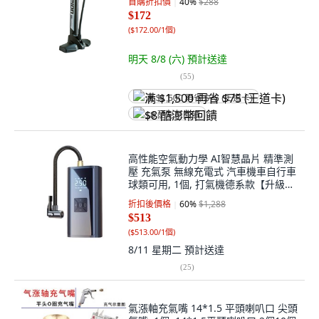
首購折扣價
40
%
$288
$172
(
$172.00/1個
)
明天 8/8 (六)
預計送達
(
55
)
满 $1,500 再省 $75 (王道卡)
$8 酷澎幣回饋
高性能空氣動力學 AI智慧晶片 精準測
壓 充氣泵 無線充電式 汽車機車自行車
球類可用, 1個, 打氣機德系款【升級低
噪書丨超級速充】, 黑色
折扣後價格
60
%
$1,288
$513
(
$513.00/1個
)
8/11 星期二
預計送達
(
25
)
氣漲軸充氣嘴 14*1.5 平頭喇叭口 尖頭