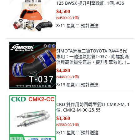
125 BWSX 提升引擎效能, 1個, #36
$4,500
(
$4500.00/1個
)
8/11 星期二
預計送達
SIMOTA進氣三寶TOYOTA RAV4 5代
專用：一體進氣鋁管T-037，附螺旋渦
流與高流量空氣芯，提升引擎效能, 1
個, 進氣鋁管
$4,480
(
$4480.00/1個
)
8/13 星期四
預計送達
CKD 雙作用防回轉型氣缸 CMK2-M, 1
個, CMK2-M-00-25-55
$3,360
(
$3360.00/1個
)
8/11 星期二
預計送達