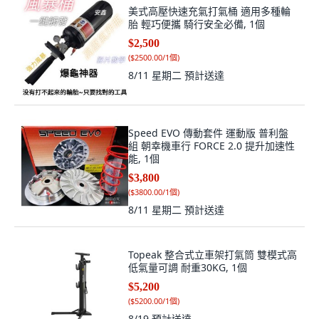
美式高壓快速充氣打氣桶 適用多種輪
胎 輕巧便攜 騎行安全必備, 1個
$2,500
(
$2500.00/1個
)
8/11 星期二
預計送達
Speed EVO 傳動套件 運動版 普利盤
組 朝幸機車行 FORCE 2.0 提升加速性
能, 1個
$3,800
(
$3800.00/1個
)
8/11 星期二
預計送達
Topeak 整合式立車架打氣筒 雙模式高
低氣量可調 耐重30KG, 1個
$5,200
(
$5200.00/1個
)
8/19
預計送達