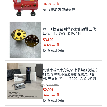
(
$6200.00/1個
)
8/13 星期四
預計送達
POSH 鈦合金 引擎心套管 勁戰 三代
四代 五代 BWS, 原色, 1個
$3,100
(
$3100.00/1個
)
8/19
預計送達
跨境車載汽車充氣泵 車載無線便攜式
打氣筒 摩托車輪胎電動充氣泵, 1個,
V8 充氣泵 黑色 【5200mAh】:如圖所
示
55
%
$4,480
$2,001
(
$2001.00/1個
)
8/19
預計送達