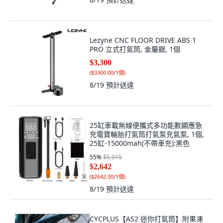
Lezyne CNC FLOOR DRIVE ABS 1
PRO 立式打氣筒, 金屬銀, 1個
$3,300
(
$3300.00/1個
)
8/19
預計送達
25缸車載無線便攜式多功能數顯應急
充電寶輪胎打氣筒打氣泵充氣泵, 1個,
25缸-15000mah(不帶車充):黑色
55
%
$5,915
$2,642
(
$2642.00/1個
)
8/19
預計送達
CYCPLUS【AS2 迷你打氣筒】附果凍