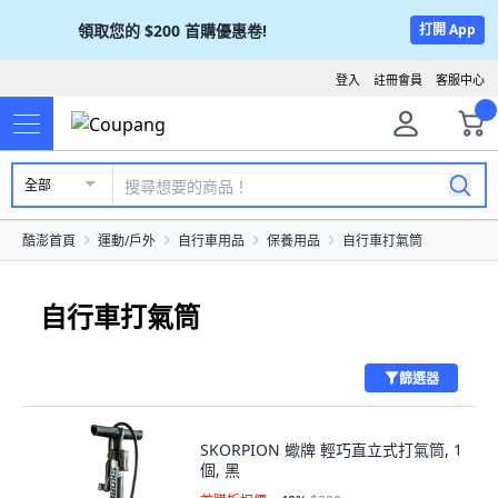
領取您的
$200
首購優惠卷!
打開 App
登入
註冊會員
客服中心
全部
酷澎首頁
運動/戶外
自行車用品
保養用品
自行車打氣筒
自行車打氣筒
篩選器
SKORPION 蠍牌 輕巧直立式打氣筒, 1
個, 黑