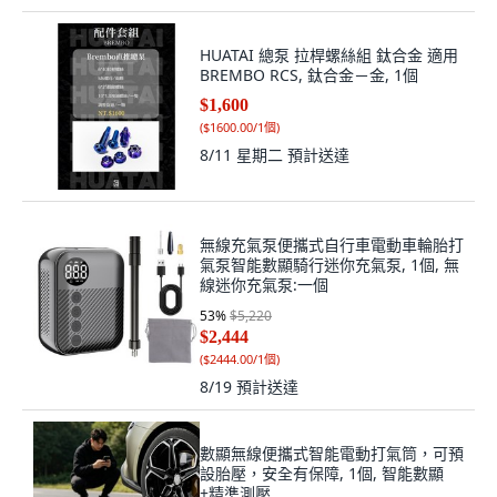
HUATAI 總泵 拉桿螺絲組 鈦合金 適用
BREMBO RCS, 鈦合金－金, 1個
$1,600
(
$1600.00/1個
)
8/11 星期二
預計送達
無線充氣泵便攜式自行車電動車輪胎打
氣泵智能數顯騎行迷你充氣泵, 1個, 無
線迷你充氣泵:一個
53
%
$5,220
$2,444
(
$2444.00/1個
)
8/19
預計送達
數顯無線便攜式智能電動打氣筒，可預
設胎壓，安全有保障, 1個, 智能數顯
+精準測壓