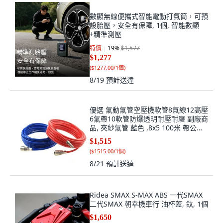
數顯無線便攜式智能電動打氣筒，可預
設胎壓，安全有保障, 1個, 智能數顯
+精準測壓
特價
19
%
$1,577
$1,277
(
$1277.00/1個
)
8/19
預計送達
優選 氣動氣管空壓機軟管8氣線12高壓
6氣帶10軟管防爆透明耐壓耐磨 副廠商
品, 夾紗氣管 藍色 ,8x5 100米 帶公母
接頭, 1個
$1,515
(
$1515.00/1個
)
8/21
預計送達
Ridea SMAX S-MAX ABS 一代SMAX
二代SMAX 朝幸機車行 油杯蓋, 鈦, 1個
$1,650