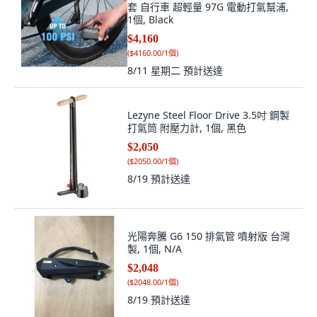
套 自行車 超輕量 97G 電動打氣幫浦,
1個, Black
$4,160
(
$4160.00/1個
)
8/11 星期二
預計送達
Lezyne Steel Floor Drive 3.5吋 鋼製
打氣筒 附壓力計, 1個, 黑色
$2,050
(
$2050.00/1個
)
8/19
預計送達
光陽奔騰 G6 150 排氣管 噴射版 台灣
製, 1個, N/A
$2,048
(
$2048.00/1個
)
8/19
預計送達