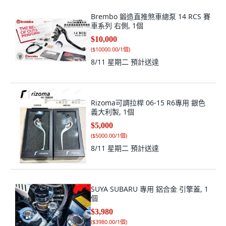
Brembo 鍛造直推煞車總泵 14 RCS 賽
車系列 右側, 1個
$10,000
(
$10000.00/1個
)
8/11 星期二
預計送達
Rizoma可調拉桿 06-15 R6專用 銀色
義大利製, 1個
$5,000
(
$5000.00/1個
)
8/11 星期二
預計送達
SUYA SUBARU 專用 鋁合金 引擎蓋, 1
個
$3,980
(
$3980.00/1個
)