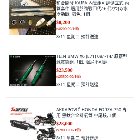
和合開發 KAIFA 內管組可調倒立式 內
管套件 適用於勁戰四代/五代/六代/水
冷勁戰, 銀色, 1個
$8,200
(
$8200.00/1個
)
8/11 星期二
預計送達
TEIN BMW X6 (E71) 08/~14/ 原廠型
減震筒組, 1個, 阻尼不可調
$23,500
(
$23500.00/1個
)
8/11 星期二
預計送達
AKRAPOVIČ HONDA FORZA 750 專
用 黑鈦合金排氣管 中尾段, 1個
$28,000
(
$28000.00/1個
)
8/11 星期二
預計送達