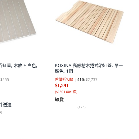
 浴缸蓋, 木紋 + 白色,
KOXINA 高級檜木捲式浴缸蓋, 單一
顏色, 1個
$555
首購折扣價
41
%
$2,737
$1,591
(
$1591.00/1個
)
缺貨
計送達
(
123
)
4
)