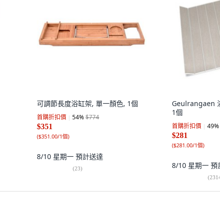
可調節長度浴缸架, 單一顏色, 1個
Geulrangaen
1個
首購折扣價
54
%
$774
首購折扣價
49
%
$351
$281
(
$351.00/1個
)
(
$281.00/1個
)
8/10 星期一
預計送達
8/10 星期一
預
(
23
)
(
231