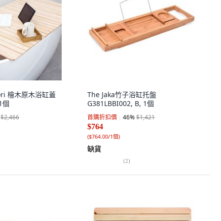
mori 檜木原木浴缸蓋
The Jaka竹子浴缸托盤
1個
G381LBBI002, B, 1個
$2,466
首購折扣價
46
%
$1,421
$764
(
$764.00/1個
)
缺貨
(
2
)