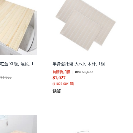
 XL號, 混色, 1
半身浴托盤 大+小, 木杆, 1組
首購折扣價
38
%
$1,677
$1,905
$1,027
(
$1027.00/1個
)
缺貨