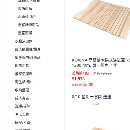
洗臉盆/洗臉台
馬桶用品
水龍頭用品
浴室維修用品
浴室清潔
衣物清潔劑
成人紙尿褲/尿片
衛生棉/生理用品
KOXINA 高級檜木捲式浴缸蓋 75
1200 mm, 單一顏色, 1個
廚房用具
首購折扣價
41
%
$3,325
居家清潔劑
$1,938
衛生紙/紙巾
(
$1938.00/1個
)
收納整理
8/10 星期一
預計送達
成人專區
(
12
)
洗曬/掃除
生活百貨
除臭/芳香