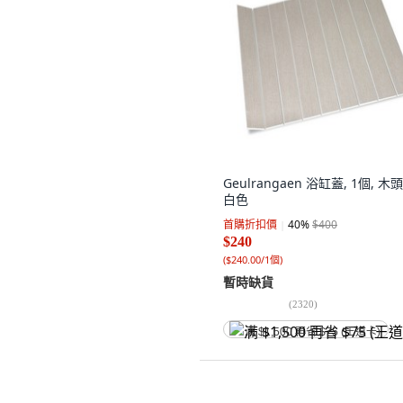
Geulrangaen 浴缸蓋, 1個, 木
白色
首購折扣價
40
%
$400
$240
(
$240.00/1個
)
暫時缺貨
(
2320
)
满 $1,500 再省 $75 (王道卡)