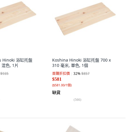
ss Hinoki 浴缸托盤
Koshina Hinoki 浴缸托盤 700 x
, 混色, 1片
310 毫米, 單色, 1個
$935
首購折扣價
32
%
$857
$581
(
$581.00/1個
)
缺貨
)
(
566
)