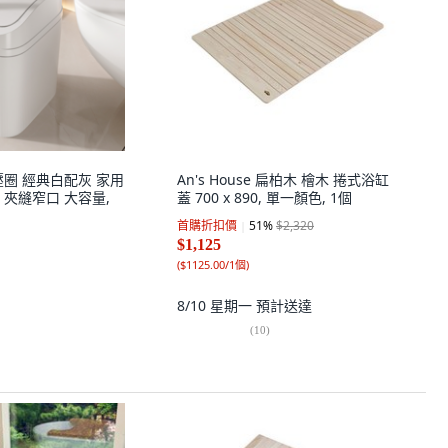
壓圈 經典白配灰 家用
An's House 扁柏木 檜木 捲式浴缸
夾縫窄口 大容量,
蓋 700 x 890, 單一顏色, 1個
首購折扣價
51
%
$2,320
$1,125
(
$1125.00/1個
)
8/10 星期一
預計送達
(
10
)