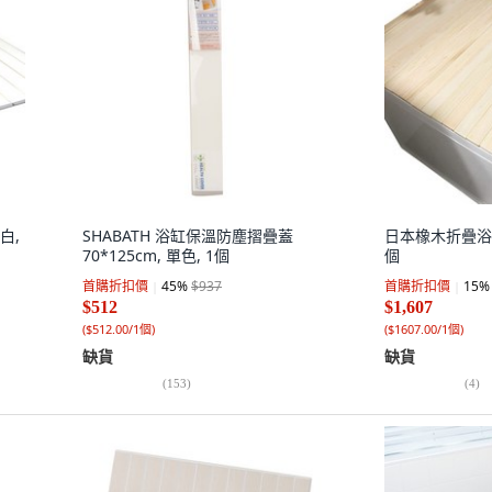
白,
SHABATH 浴缸保溫防塵摺疊蓋
日本橡木折疊浴缸蓋
70*125cm, 單色, 1個
個
首購折扣價
45
%
$937
首購折扣價
15
%
$512
$1,607
(
$512.00/1個
)
(
$1607.00/1個
)
缺貨
缺貨
(
153
)
(
4
)