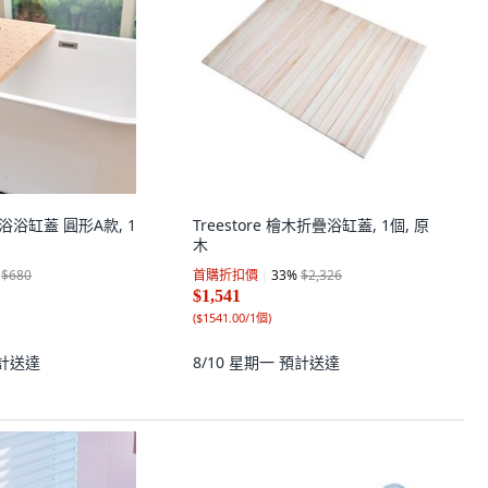
身浴浴缸蓋 圓形A款, 1
Treestore 檜木折疊浴缸蓋, 1個, 原
木
$680
首購折扣價
33
%
$2,326
$1,541
(
$1541.00/1個
)
計送達
8/10 星期一
預計送達