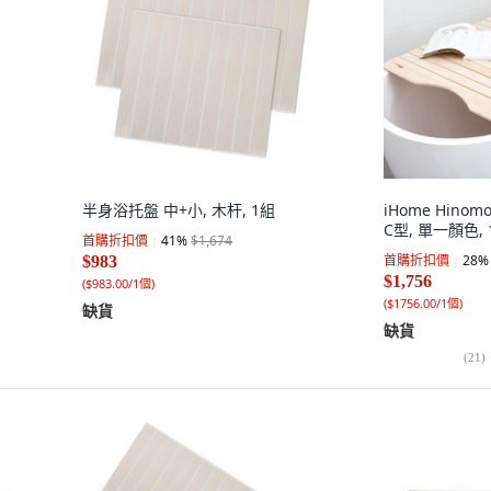
半身浴托盤 中+小, 木杆, 1組
iHome Hino
C型, 單一顏色, 
首購折扣價
41
%
$1,674
首購折扣價
28
%
$983
$1,756
(
$983.00/1個
)
(
$1756.00/1個
)
缺貨
缺貨
(
21
)