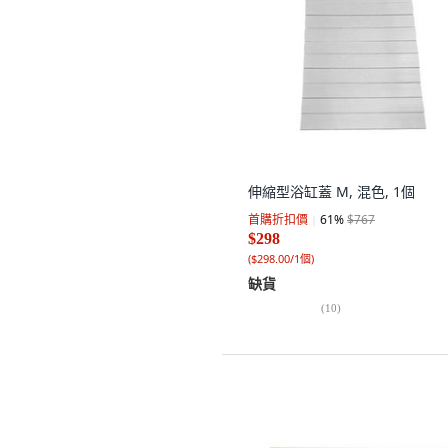
伸縮型浴缸蓋 M, 混色, 1個
首購折扣價
61
%
$767
$298
(
$298.00/1個
)
缺貨
(
10
)