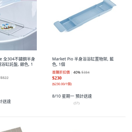
ore 全304不鏽鋼半身
Market Pio 半身浴浴缸置物架, 藍
浴缸託盤, 銀色, 1
色, 1個
首購折扣價
40
%
$384
$822
$230
(
$230.00/1個
)
8/10 星期一
預計送達
計送達
(
57
)