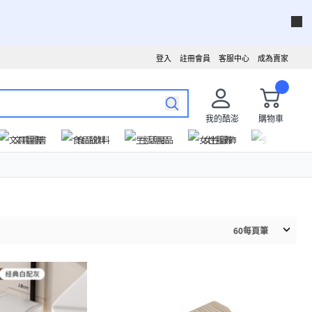
登入
註冊會員
客服中心
成為賣家
我的酷澎
購物車
文具圖書
食品飲料
生活用品
女性服飾
運動戶外
60
每頁筆