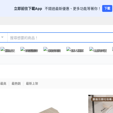
立即前往下載App
不錯過最新優惠、更多功能等著你！
下載
嬰幼兒
保健醫療
美妝保養
個人清潔
玩具休閒
格最高
最熱銷
最新上架