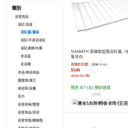
類別
浴室用品
浴缸/浴盆
浴缸蓋/蓋板
浴缸/半身浴浴缸
浴缸濾網/水塞
SHABATH 高級款加寬浴缸蓋, 1
坐浴盆
象牙白
足浴機
首購折扣價
26
%
$746
$546
沐浴/淋浴用品
(
$546.00/1個
)
蓮蓬頭/濾芯
明天 8/7 (五)
預計送達
淋浴架/浴簾
(
1860
)
毛巾
满 $1,500 再省 $75 (王道卡)
浴室收納/整理
浴室用品/百貨
浴室地墊/腳踏墊