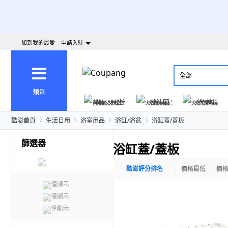
加到我的最愛
申請入駐
全部
類別
爸氣父親節
火箭速配
火箭跨境
酷澎首頁
生活日用
浴室用品
浴缸/浴盆
浴缸蓋/蓋板
篩選器
浴缸蓋/蓋板
酷澎評分排名
價格最低
價
僅顯示
僅顯示
僅顯示