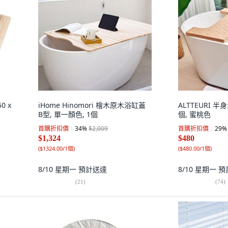
0 x
iHome Hinomori 檜木原木浴缸蓋
ALTTEURI 半
B型, 單一顏色, 1個
個, 蜜桃色
首購折扣價
34
%
$2,009
首購折扣價
29
%
$1,324
$480
(
$1324.00/1個
)
(
$480.00/1個
)
8/10 星期一
預計送達
8/10 星期一
預
(
21
)
(
74
)