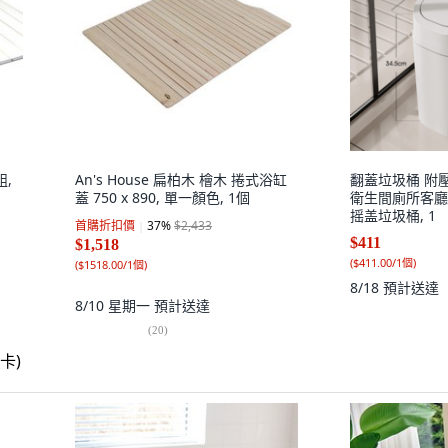
組,
An's House 扁柏木 檜木 捲式浴缸
翻蓋垃圾桶 附
蓋 750 x 890, 單一顏色, 1個
衛生間廁所客廳 
摇盖垃圾桶, 1
首購折扣價
37
%
$2,433
$411
$1,518
(
$411.00/1個
)
(
$1518.00/1個
)
8/18
預計送達
8/10 星期一
預計送達
(
20
)