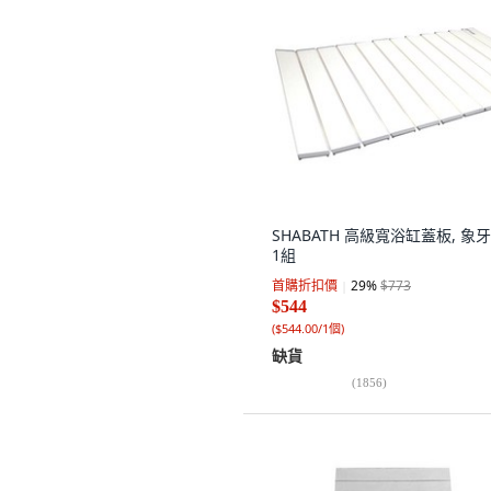
SHABATH 高級寬浴缸蓋板, 象牙
1組
首購折扣價
29
%
$773
$544
(
$544.00/1個
)
缺貨
(
1856
)