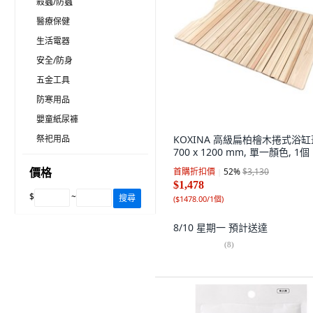
殺蟲/防蟲
醫療保健
生活電器
安全/防身
五金工具
防寒用品
嬰童紙尿褲
祭祀用品
KOXINA 高級扁柏檜木捲式浴缸
700 x 1200 mm, 單一顏色, 1個
價格
首購折扣價
52
%
$3,130
$1,478
$
~
搜尋
(
$1478.00/1個
)
8/10 星期一
預計送達
(
8
)