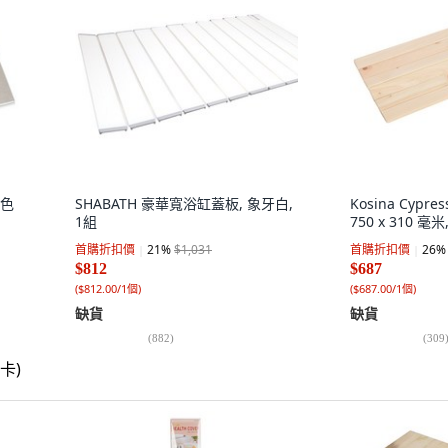
頭色
SHABATH 豪華寬浴缸蓋板, 象牙白,
Kosina Cypre
1組
750 x 310 毫米
首購折扣價
21
%
$1,031
首購折扣價
26
%
$812
$687
(
$812.00/1個
)
(
$687.00/1個
)
缺貨
缺貨
(
882
)
(
309