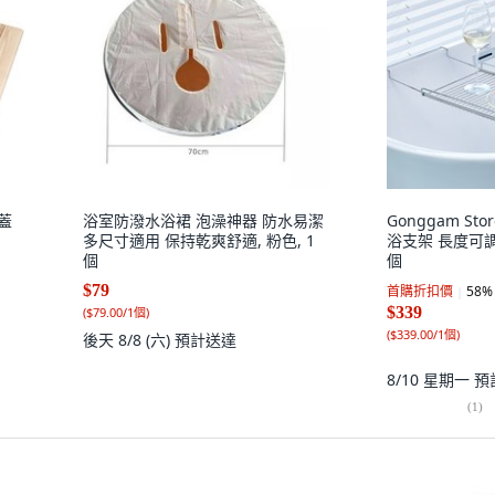
蓋
浴室防潑水浴裙 泡澡神器 防水易潔
Gonggam St
多尺寸適用 保持乾爽舒適, 粉色, 1
浴支架 長度可調
個
個
$79
首購折扣價
58
%
$339
(
$79.00/1個
)
(
$339.00/1個
)
後天 8/8 (六)
預計送達
8/10 星期一
預
(
1
)