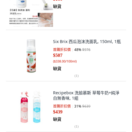
缺貨
Six Brix 西瓜泡沫洗面乳, 150ml, 1瓶
首購折扣價
48
%
$976
$507
(
$338.00/100ml
)
缺貨
(
1
)
Recipebox 洗臉慕斯 草莓牛奶+純淨
白無香味, 1組
首購折扣價
31
%
$639
$439
缺貨
(
1
)