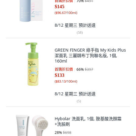
首購折扣價
70
%
$491
$145
(
$96.67/100ml
)
8/12 星期三
預計送達
(
58
)
GREEN FINGER 綠手指 My Kids Plus
潔面乳 三麗鷗布丁狗聯名版, 1個,
160ml
首購折扣價
66
%
$397
$133
(
$83.13/100ml
)
8/12 星期三
預計送達
(
5
)
Hybolar 洗面乳, 1個, 胺基酸洗顏霜
+洗臉刷
28
%
$698