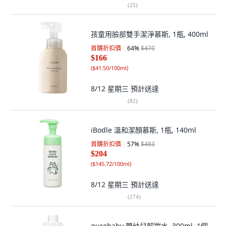
(
25
)
孩童用臉部雙手潔淨慕斯, 1瓶, 400ml
首購折扣價
64
%
$470
$166
(
$41.50/100ml
)
8/12 星期三
預計送達
(
82
)
iBodle 溫和潔顏慕斯, 1瓶, 140ml
首購折扣價
57
%
$483
$204
(
$145.72/100ml
)
8/12 星期三
預計送達
(
274
)
qurebaby 嬰幼兒卸妝水, 300ml, 1個