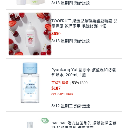
8/13 星期四
預計送達
TOOFRUIT 果漾兒童輕柔護髮噴霧 兒
童專屬 乾溼兩用 毛躁修護, 1個
$650
8/13 星期四
預計送達
Pyunkang Yul 扁康率 孩童溫和防曬
卸除水, 200ml, 1瓶
首購折扣價
53
%
$399
$187
(
$93.50/100ml
)
8/12 星期三
預計送達
nac nac 活力益菌系列 胺基酸潔面慕
斯 臉部保濕乳 保濕噴霧