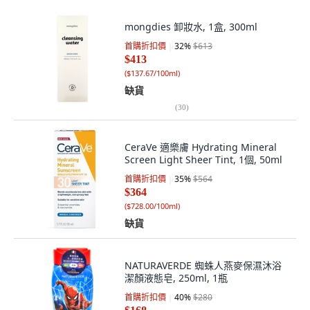
mongdies 卸妝水, 1盒, 300ml
首購折扣價
32
%
$613
$413
(
$137.67/100ml
)
缺貨
(
30
)
CeraVe 適樂膚 Hydrating Mineral
Screen Light Sheer Tint, 1個, 50ml
首購折扣價
35
%
$564
$364
(
$728.00/100ml
)
缺貨
NATURAVERDE 蜘蛛人燕麥保濕沐浴
潔顏液態皂, 250ml, 1瓶
首購折扣價
40
%
$280