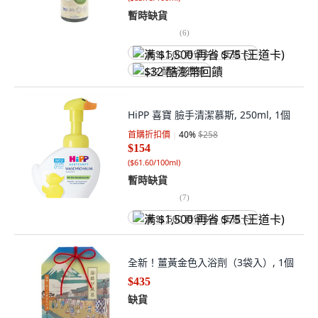
暫時缺貨
(
6
)
满 $1,500 再省 $75 (王道卡)
$32 酷澎幣回饋
HiPP 喜寶 臉手清潔慕斯, 250ml, 1個
首購折扣價
40
%
$258
$154
(
$61.60/100ml
)
暫時缺貨
(
7
)
满 $1,500 再省 $75 (王道卡)
全新！薑黃金色入浴劑（3袋入）, 1個
$435
缺貨