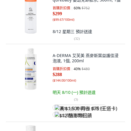
首購折扣價
60
%
$752
$299
(
$99.67/100ml
)
8/12 星期三
預計送達
(
32
)
A-DERMA 艾芙美 燕麥新葉益護佳浸
泡液, 1個, 200ml
首購折扣價
40
%
$480
$288
(
$144.00/100ml
)
明天 8/10 (一)
預計送達
(
3
)
满 $1,500 再省 $75 (王道卡)
$12 酷澎幣回饋