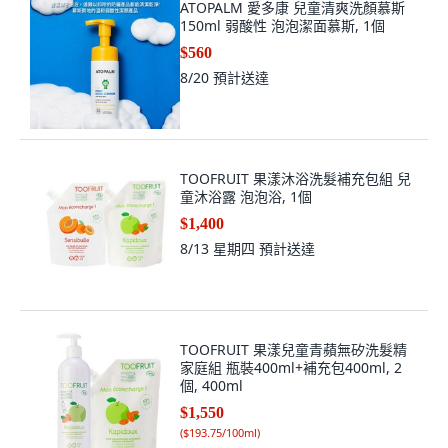
ATOPALM 愛多康 兒童清爽洗顏慕斯
150ml 弱酸性 泡泡潔面慕斯, 1個
$560
8/20
預計送達
TOOFRUIT 果漾沐浴洗髮補充包組 兒
童沐浴露 泡泡浴, 1個
$1,400
8/13 星期四
預計送達
TOOFRUIT 果漾兒童青蘋無矽洗髮精
家庭組 瓶裝400ml+補充包400ml, 2
個, 400ml
$1,550
(
$193.75/100ml
)