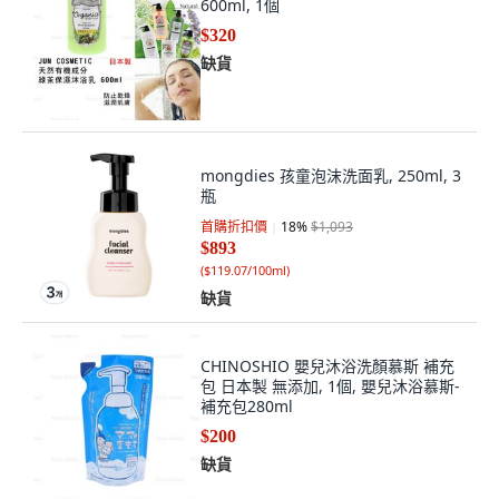
600ml, 1個
$320
缺貨
mongdies 孩童泡沫洗面乳, 250ml, 3
瓶
首購折扣價
18
%
$1,093
$893
(
$119.07/100ml
)
缺貨
CHINOSHIO 嬰兒沐浴洗顏慕斯 補充
包 日本製 無添加, 1個, 嬰兒沐浴慕斯-
補充包280ml
$200
缺貨