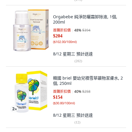
Orgabebe 純淨防曬霜卸除液, 1個,
200ml
首購折扣價
48
%
$394
$204
(
$102.00/100ml
)
8/12 星期三
預計送達
(
202
)
韓國 briel 嬰幼兒積雪草礦物潔膚水, 2
個, 250ml
首購折扣價
40
%
$258
$154
(
$30.80/100ml
)
8/12 星期三
預計送達
(
12
)