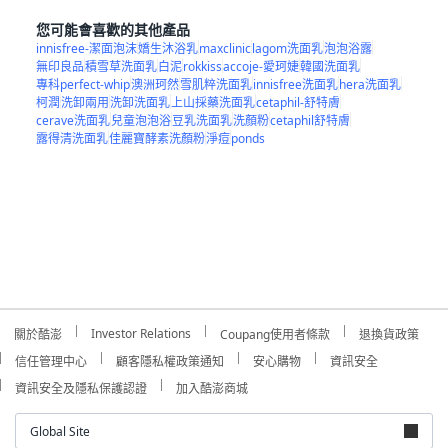
您可能會喜歡的其他產品
innisfree-潔面泡沫
嬌生沐浴乳
maxclinic
lagom洗面乳
泡泡浴露
無印良品
積雪草洗面乳
白泥
rokkiss
accoje-愛珂婕
韓國洗面乳
專科perfect-whip
澳洲珂然
雪肌粹洗面乳
innisfree洗面乳
hera洗面乳
柯潤
洗卸兩用
洗卸洗面乳
上山採藥洗面乳
cetaphil-舒特膚
cerave洗面乳
兒童泡泡浴
豆乳洗面乳
洗顏粉
cetaphil舒特膚
露得清洗面乳
佳麗寶酵素洗顏粉
淨痘
ponds
Investor Relations
關於酷澎
Coupang使用者條款
退換貨政策
信任管理中心
顧客隱私權政策通知
安心購物
資訊安全
資訊安全及隱私保護認證
加入酷澎商城
Global Site