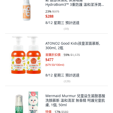
HydroBiom3™ 3重防護 溫和潔淨潤
澤, 100ml
23
%
$375
$288
8/12 星期三
預計送達
(
10
)
ATONO2 Good Kids孩童潔面慕斯,
300ml, 2瓶
首購折扣價
59
%
$1,175
$477
(
$79.50/100ml
)
8/12 星期三
預計送達
(
120
)
Mermaid Murmur 兒童益生菌胺基酸
洗顏慕斯 溫和清潔 無香精 呵護兒童肌
膚, 1個, 50ml
特價
17
%
$580