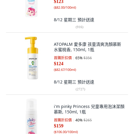
$123
(
$82.00/100ml
)
8/12 星期三
預計送達
(
916
)
ATOPALM 愛多康 孩童清爽洗顏慕斯
水蜜桃香, 150ml, 1瓶
首購折扣價
65
%
$356
$124
(
$82.67/100ml
)
8/12 星期三
預計送達
(
2727
)
i'm pinky Princess 兒童專用泡沫潔顏
慕斯, 150ml, 1瓶
首購折扣價
40
%
$265
$159
(
$106.00/100ml
)