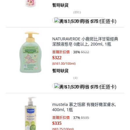
暫時缺貨
(
891
)
满 $1,500 再省 $75 (王道卡)
NATURAVERDE 小鹿斑比洋甘菊經典
潔顏液態皂 0歲以上, 200ml, 1瓶
首購折扣價
38
%
$522
$322
(
$161.00/100ml
)
暫時缺貨
(
4
)
满 $1,500 再省 $75 (王道卡)
mustela 慕之恬廊 有機好橄潔膚水,
400ml, 1瓶
首購折扣價
37
%
$535
$335
(
$83.75/100ml
)