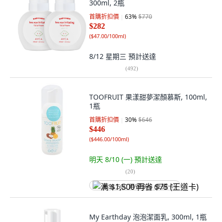
300ml, 2瓶
首購折扣價
63
%
$770
$282
(
$47.00/100ml
)
8/12 星期三
預計送達
(
492
)
TOOFRUIT 果漾甜夢潔顏慕斯, 100ml,
1瓶
首購折扣價
30
%
$646
$446
(
$446.00/100ml
)
明天 8/10 (一)
預計送達
(
20
)
满 $1,500 再省 $75 (王道卡)
My Earthday 泡泡潔面乳, 300ml, 1瓶