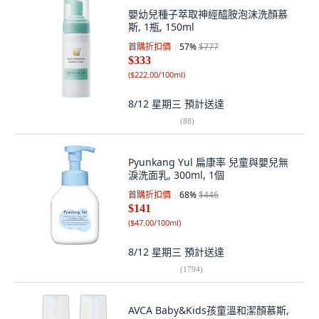
嬰幼兒種子萃取神經醯胺泡沫洗顏慕
斯, 1瓶, 150ml
首購折扣價
57
%
$777
$333
(
$222.00/100ml
)
8/12 星期三
預計送達
(
88
)
Pyunkang Yul 扁康率 兒童與嬰兒無
淚洗面乳, 300ml, 1個
首購折扣價
68
%
$446
$141
(
$47.00/100ml
)
8/12 星期三
預計送達
(
1794
)
AVCA Baby&Kids孩童溫和潔顏慕斯,