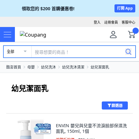
領取您的
$200
首購優惠卷!
打開 App
登入
註冊會員
客服中心
全部
酷澎首頁
母嬰
幼兒洗沐
幼兒洗沐清潔
幼兒潔面乳
幼兒潔面乳
篩選器
ENVIN 嬰兒與兒童不流淚臉部保濕洗
面乳, 150ml, 1個