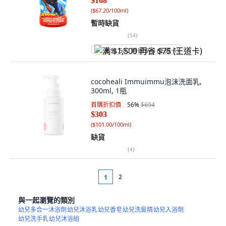
$168
(
$67.20/100ml
)
暫時缺貨
(
14
)
满 $1,500 再省 $75 (王道卡)
cocoheali Immuimmu泡沫洗面乳,
300ml, 1瓶
首購折扣價
56
%
$694
$303
(
$101.00/100ml
)
缺貨
(
4
)
2
1
與一起瀏覽的類別
幼兒多合一沐浴劑
幼兒沐浴乳
幼兒香皂
幼兒洗髮精
幼兒入浴劑
幼兒洗手乳
幼兒沐浴組