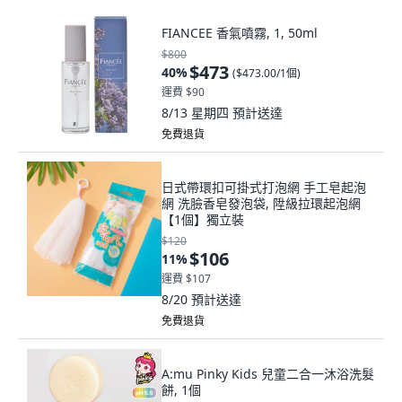
FIANCEE 香氣噴霧, 1, 50ml
$800
$473
40
%
(
$473.00/1個
)
運費 $90
8/13 星期四
預計送達
免費退貨
日式帶環扣可掛式打泡網 手工皂起泡
網 洗臉香皂發泡袋, 陞級拉環起泡網
【1個】獨立裝
$120
$106
11
%
運費 $107
8/20
預計送達
免費退貨
A:mu Pinky Kids 兒童二合一沐浴洗髮
餅, 1個