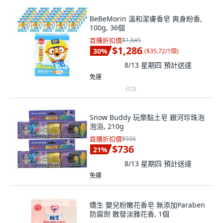
BeBeMorin 溫和潔膚香皂 爽身粉香,
100g, 36個
首購折扣價
$1,845
$1,286
30
%
(
$35.72/1個
)
8/13 星期四
預計送達
免運
(
12
)
Snow Buddy 玩樂黏土皂 銀河珍珠泡
泡浴, 210g
首購折扣價
$936
$736
21
%
8/13 星期四
預計送達
免運
嬌生 嬰兒粉嫩花香皂 無添加Paraben
防腐劑 散發淡雅花香, 1個