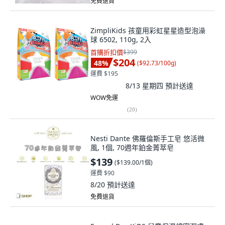
免費退貨
ZimpliKids 孩童用彩虹星星造型泡澡
球 6502, 110g, 2入
首購折扣價
$399
$204
48
%
(
$92.73/100g
)
運費 $195
8/13 星期四
預計送達
WOW免運
(
20
)
Nesti Dante 佛羅倫斯手工皂 悠活微
風, 1個, 70週年鉑金菁萃皂
$139
(
$139.00/1個
)
運費 $90
8/20
預計送達
免費退貨