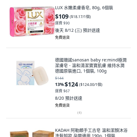
LUX 水嫩柔膚香皂, 80g, 6個裝
$109
(
$18.17/1個
)
運費 $90
後天 8/12 (三)
預計送達
免費退貨
德國珊諾sanosan baby re:mind極潤
潔膚皂 - 溫和清潔寶寶肌膚 維持水潤
德國原裝進口, 1個裝, 100g
$144
$124
13
%
(
$124.00/1個
)
運費 $67
8/20
預計送達
免費退貨
(
4
)
KADAH 阿勒頗手工古皂 溫和潔顏沐浴
洗髮卸妝 孕嬰適用 190g, 1個裝