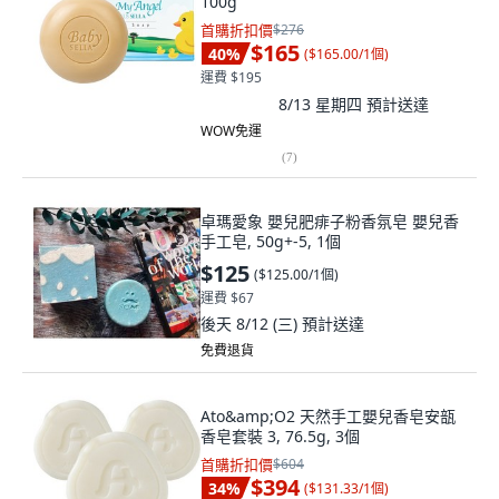
100g
首購折扣價
$276
$165
40
%
(
$165.00/1個
)
運費 $195
8/13 星期四
預計送達
WOW免運
(
7
)
卓瑪愛象 嬰兒肥痱子粉香氛皂 嬰兒香
手工皂, 50g+-5, 1個
$125
(
$125.00/1個
)
運費 $67
後天 8/12 (三)
預計送達
免費退貨
Ato&amp;O2 天然手工嬰兒香皂安瓿
香皂套裝 3, 76.5g, 3個
首購折扣價
$604
$394
34
%
(
$131.33/1個
)