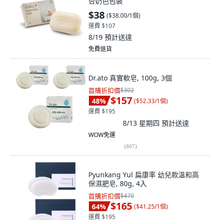
杏奶色包裝
$38
(
$38.00/1個
)
運費 $107
8/19
預計送達
免費退貨
Dr.ato 真實軟皂, 100g, 3個
首購折扣價
$302
$157
48
%
(
$52.33/1個
)
運費 $195
8/13 星期四
預計送達
WOW免運
(
807
)
Pyunkang Yul 扁康率 幼兒款溫和高
保濕肥皂, 80g, 4入
首購折扣價
$470
$165
64
%
(
$41.25/1個
)
運費 $195