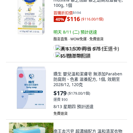
100g, 1個
首購折扣價
$194
$116
40
%
(
$116.00/1個
)
明天 8/11 (二)
預計送達
酷澎直售 ∙ WOW免運 ∙ 免費退貨
满 $1,500 再省 $75 (王道卡)
$5 酷澎幣回饋
嬌生 嬰兒溫和潔膚皂 無添加Paraben
防腐劑、色素 滋養配方, 1個, 效期至
2028/12, 120克
$179
(
$179.00/1個
)
運費 $90
8/13 星期四
預計送達
免費退貨
南王去污皂 超濃縮配方 溫和清潔衣物