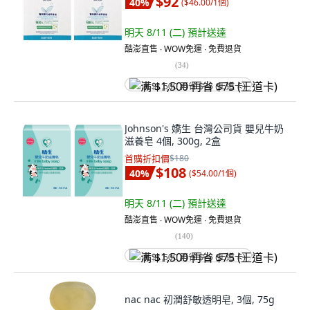
$92
40
%
(
$46.00/1個
)
明天 8/11 (二)
預計送達
酷澎直售 ∙ WOW免運 ∙ 免費退貨
(
34
)
满 $1,500 再省 $75 (王道卡)
Johnson's 嬌生 台灣公司貨 嬰兒牛奶
滋養皂 4個, 300g, 2盒
首購折扣價
$180
$108
40
%
(
$54.00/1個
)
明天 8/11 (二)
預計送達
酷澎直售 ∙ WOW免運 ∙ 免費退貨
(
140
)
满 $1,500 再省 $75 (王道卡)
nac nac 初潤舒敏透明皂, 3個, 75g