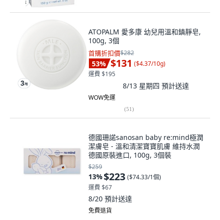
ATOPALM 愛多康 幼兒用溫和鎮靜皂,
100g, 3個
首購折扣價
$282
$131
53
%
(
$4.37/10g
)
運費 $195
8/13 星期四
預計送達
WOW免運
(
51
)
德國珊諾sanosan baby re:mind極潤
潔膚皂 - 溫和清潔寶寶肌膚 維持水潤
德國原裝進口, 100g, 3個裝
$259
$223
13
%
(
$74.33/1個
)
運費 $67
8/20
預計送達
免費退貨