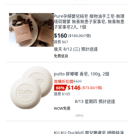
Pure孕婦嬰兒純皂 植物油手工皂-無環
境荷爾蒙 無香無患子家事皂, 無香無患
子家事皂2入, 1個
$160
(
$160.00/1個
)
運費 $67
後天 8/12 (三)
預計送達
免費退貨
putto 胖嘟嘟 香皂, 100g, 2個
首購折扣價
$439
$146
66
%
(
$73.00/1個
)
運費 $195
8/13 星期四
預計送達
WOW免運
(
694
)
KU.KU Duckbill 嬰兒嫩膚皂 細緻純淨