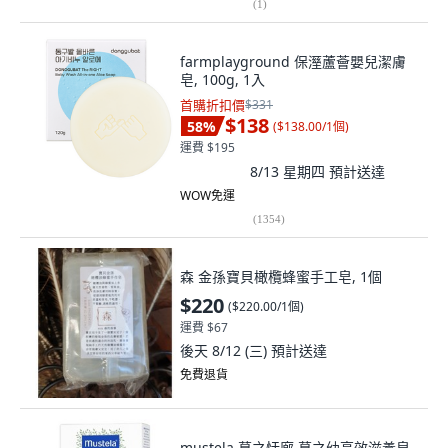
(
1
)
farmplayground 保溼蘆薈嬰兒潔膚
皂, 100g, 1入
首購折扣價
$331
$138
58
%
(
$138.00/1個
)
運費 $195
8/13 星期四
預計送達
WOW免運
(
1354
)
森 金孫寶貝橄欖蜂蜜手工皂, 1個
$220
(
$220.00/1個
)
運費 $67
後天 8/12 (三)
預計送達
免費退貨
mustela 慕之恬廊 慕之幼高效滋養皂,