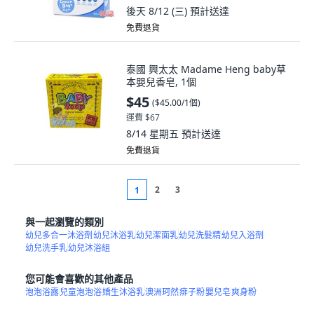
後天 8/12 (三)
預計送達
免費退貨
泰國 興太太 Madame Heng baby草
本嬰兒香皂, 1個
$45
(
$45.00/1個
)
運費 $67
8/14 星期五
預計送達
免費退貨
2
3
1
與一起瀏覽的類別
幼兒多合一沐浴劑
幼兒沐浴乳
幼兒潔面乳
幼兒洗髮精
幼兒入浴劑
幼兒洗手乳
幼兒沐浴組
您可能會喜歡的其他產品
泡泡浴露
兒童泡泡浴
嬌生沐浴乳
澳洲珂然
痱子粉
嬰兒皂
爽身粉