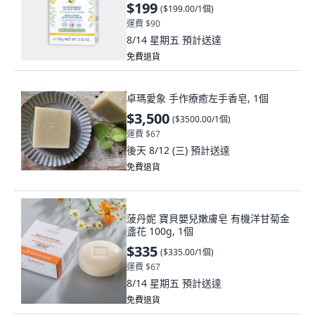
$199
(
$199.00/1個
)
運費 $90
8/14 星期五
預計送達
免費退貨
卓瑪愛象 手作療癒左手香皂, 1個
$3,500
(
$3500.00/1個
)
運費 $67
後天 8/12 (三)
預計送達
免費退貨
菠丹妮 寶貝嬰兒嫩膚皂 有機洋甘菊金
盞花 100g, 1個
$335
(
$335.00/1個
)
運費 $67
8/14 星期五
預計送達
免費退貨