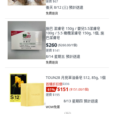
運費 $67
後天 8/12 (三)
預計送達
免費退貨
施巴 潔膚皂 150g / 嬰兒5.5潔膚皂
100g / 5.5 橄欖潔膚皂 150g, 1個, 施
巴潔膚皂
$260
(
$260.00/1個
)
運費 $141
8/14 星期五
預計送達
免費退貨
TOUN28 月見草油香皂 S12, 85g, 1個
首購折扣價
$396
$151
61
%
(
$151.00/1個
)
運費 $195
8/13 星期四
預計送達
WOW免運
(
362
)