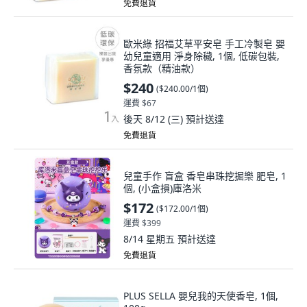
免費退貨
歐米綠 招福艾草平安皂 手工冷製皂 嬰
幼兒童適用 淨身除穢, 1個, 低碳包裝,
香氛款（精油款）
$240
(
$240.00/1個
)
運費 $67
後天 8/12 (三)
預計送達
免費退貨
兒童手作 盲盒 香皂串珠挖掘樂 肥皂, 1
個, (小盒損)庫洛米
$172
(
$172.00/1個
)
運費 $399
8/14 星期五
預計送達
免費退貨
PLUS SELLA 嬰兒我的天使香皂, 1個,