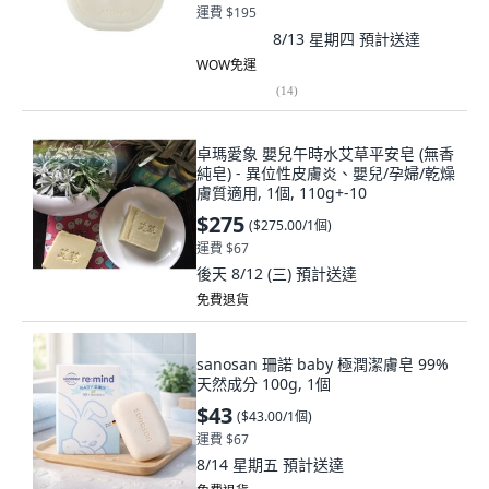
運費 $195
8/13 星期四
預計送達
WOW免運
(
14
)
卓瑪愛象 嬰兒午時水艾草平安皂 (無香
純皂) - 異位性皮膚炎、嬰兒/孕婦/乾燥
膚質適用, 1個, 110g+-10
$275
(
$275.00/1個
)
運費 $67
後天 8/12 (三)
預計送達
免費退貨
sanosan 珊諾 baby 極潤潔膚皂 99%
天然成分 100g, 1個
$43
(
$43.00/1個
)
運費 $67
8/14 星期五
預計送達