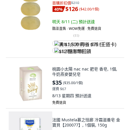
首購折扣價
$210
$126
40
%
(
$42.00/1個
)
明天 8/11 (二)
預計送達
酷澎直售 ∙ WOW免運 ∙ 免費退貨
(
11
)
满 $1,500 再省 $75 (王道卡)
$12 酷澎幣回饋
桃園小太陽 nac nac 肥皂 香皂, 1個,
牛奶燕麥嬰兒皂
$35
(
$35.00/1個
)
運費 $67
8/13 星期四
預計送達
免費退貨
法國 Mustela慕之恬廊 冷霜滋養皂 金
寶貝【200077】, 1個裝, 150g