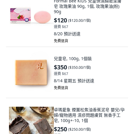
Formal Bee KiDS 兒童保濕綿密潔膚
皂 玫瑰果油 90g, 1個, 玫瑰果油(粉)
90g
$120
(
$120.00/1個
)
運費 $67
8/20
預計送達
免費退貨
兒童皂, 100g, 1個裝
$350
(
$350.00/1個
)
運費 $67
8/14 星期五
預計送達
免費退貨
卓瑪愛象 煙薰松焦油香蕉泥皂 嬰兒/孕
婦/寵物適用 濕疹問題膚質 無香手工
皂, 100g+-10, 1個
$250
(
$250.00/1個
)