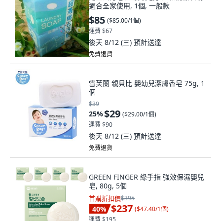
適合全家使用, 1個, 一般款
$85
(
$85.00/1個
)
運費 $67
後天 8/12 (三)
預計送達
免費退貨
雪芙蘭 親貝比 嬰幼兒潔膚香皂 75g, 1
個
$39
$29
25
%
(
$29.00/1個
)
運費 $90
後天 8/12 (三)
預計送達
免費退貨
GREEN FINGER 綠手指 強效保濕嬰兒
皂, 80g, 5個
首購折扣價
$395
$237
40
%
(
$47.40/1個
)
運費 $195