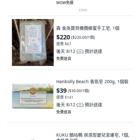
WOW免運
(
104
)
森 金孫寶貝橄欖蜂蜜手工皂, 1個
$220
(
$220.00/1個
)
運費 $67
後天 8/12 (三)
預計送達
免費退貨
Hanbolly Beach 香氛皂 200g, 1個裝
$39
(
$39.00/1個
)
運費 $141
後天 8/12 (三)
預計送達
免費退貨
KUKU 酷咕鴨 保濕型嬰兒潔膚皂, 1個,