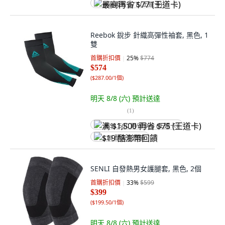
最高再省 $77 (王道卡)
Reebok 銳步 針織高彈性袖套, 黑色, 1
雙
首購折扣價
25
%
$774
$574
(
$287.00/1個
)
明天 8/8 (六)
預計送達
(
1
)
满 $1,500 再省 $75 (王道卡)
$19 酷澎幣回饋
SENLI 自發熱男女護腿套, 黑色, 2個
首購折扣價
33
%
$599
$399
(
$199.50/1個
)
明天 8/8 (六)
預計送達