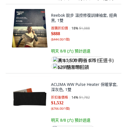
Reebok 銳步 溫控修復訓練袖套, 經典
黑, 1雙
首購折扣價
18
%
$1,088
$888
(
$444.00/1個
)
明天 8/8 (六)
預計送達
满 $1,500 再省 $75 (王道卡)
$29 酷澎幣回饋
ACLIMA WW Pulse Heater 保暖掌套,
深灰色, 1雙
折扣後價格
14
%
$1,782
$1,532
(
$766.00/1個
)
明天 8/8 (六)
預計送達