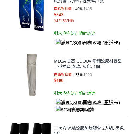
風抗曬 高彈性, 經典藍, 1雙
首購折扣價
40
%
$405
$243
(
$121.50/1個
)
明天 8/8 (六)
預計送達
满 $1,500 再省 $75 (王道卡)
MEGA 美高 COOUV 瞬間涼感材質掌
上型袖套 女款, 灰色, 1個
首購折扣價
33
%
$600
$400
明天 8/8 (六)
預計送達
满 $1,500 再省 $75 (王道卡)
$17 酷澎幣回饋
三次方 冰絲涼感防曬腿套 2入組, 黑色,
1套