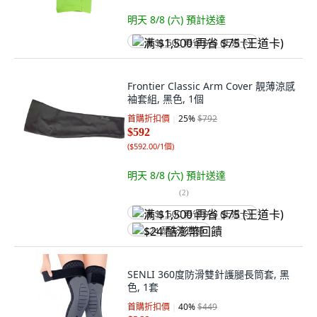
明天 8/8 (六)
預計送達
满 $1,500 再省 $75 (王道卡)
Frontier Classic Arm Cover 靚薄涼感
袖套組, 黑色, 1個
首購折扣價
25
%
$792
$592
(
$592.00/1個
)
明天 8/8 (六)
預計送達
(
2
)
满 $1,500 再省 $75 (王道卡)
$24 酷澎幣回饋
SENLI 360度防滑雙針護腿長筒套, 黑
色, 1套
首購折扣價
40
%
$449