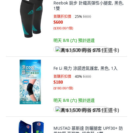
Reebok 銳步 針織高彈性小腿套, 黑色,
1雙
首購折扣價
25
%
$800
$600
(
$300.00/1個
)
明天 8/8 (六)
預計送達
满 $1,500 再省 $75 (王道卡)
Fe Li 飛力 涼感透氣護套, 黑色, 1入
首購折扣價
40
%
$300
$180
(
$180.00/1個
)
明天 8/8 (六)
預計送達
满 $1,500 再省 $75 (王道卡)
MUSTAD 慕斯達 防曬腿套 UPF30+ 防