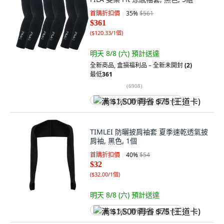
首購折扣價
35
%
$561
$361
(
$120.33/1個
)
明天 8/8 (六)
預計送達
全新商品
,
盒損福利品 – 全新未開封
(2)
最低
361
(
6908
)
满 $1,500 再省 $75 (王道卡)
TIMLEI 防曬披肩袖套 夏季速乾透氣披
肩袖, 黑色, 1個
首購折扣價
40
%
$54
$32
(
$32.00/1個
)
明天 8/8 (六)
預計送達
满 $1,500 再省 $75 (王道卡)