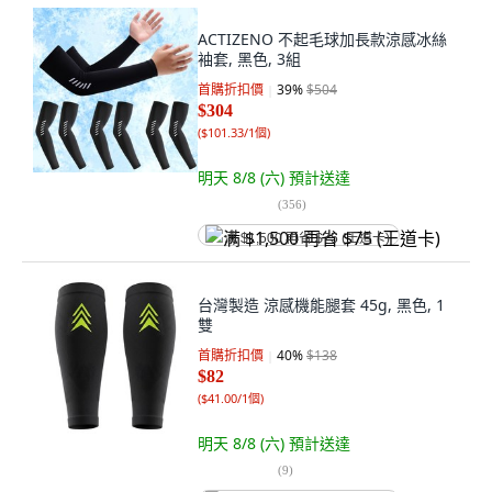
ACTIZENO 不起毛球加長款涼感冰絲
袖套, 黑色, 3組
首購折扣價
39
%
$504
$304
(
$101.33/1個
)
明天 8/8 (六)
預計送達
(
356
)
满 $1,500 再省 $75 (王道卡)
台灣製造 涼感機能腿套 45g, 黑色, 1
雙
首購折扣價
40
%
$138
$82
(
$41.00/1個
)
明天 8/8 (六)
預計送達
(
9
)