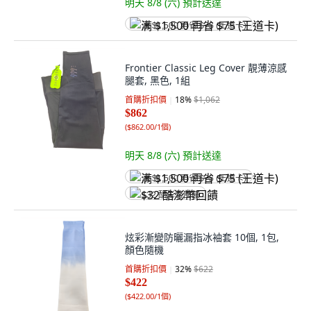
明天 8/8 (六)
預計送達
满 $1,500 再省 $75 (王道卡)
Frontier Classic Leg Cover 靚薄涼感
腿套, 黑色, 1組
首購折扣價
18
%
$1,062
$862
(
$862.00/1個
)
明天 8/8 (六)
預計送達
满 $1,500 再省 $75 (王道卡)
$32 酷澎幣回饋
炫彩漸變防曬漏指冰袖套 10個, 1包,
顏色隨機
首購折扣價
32
%
$622
$422
(
$422.00/1個
)