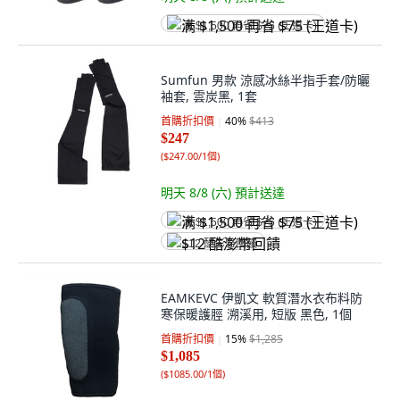
满 $1,500 再省 $75 (王道卡)
Sumfun 男款 涼感冰絲半指手套/防曬
袖套, 雲炭黑, 1套
首購折扣價
40
%
$413
$247
(
$247.00/1個
)
明天 8/8 (六)
預計送達
满 $1,500 再省 $75 (王道卡)
$12 酷澎幣回饋
EAMKEVC 伊凱文 軟質潛水衣布料防
寒保暖護脛 溯溪用, 短版 黑色, 1個
首購折扣價
15
%
$1,285
$1,085
(
$1085.00/1個
)