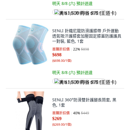
明天 8/8 (六)
預計送達
满 $1,500 再省 $75 (王道卡)
SENLI 針織尼龍防滑護膝帶 戶外運動
透氣吸汗護膝套加壓固定膝蓋防護護具
一對裝, 藍色, 1套
首購折扣價
22
%
$898
$698
(
$698.00/1個
)
明天 8/8 (六)
預計送達
满 $1,500 再省 $75 (王道卡)
SENLI 360°防滑雙針護腿長筒套, 黑
色, 1套
首購折扣價
40
%
$449
$269
(
$269.00/1個
)