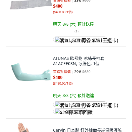
首購折扣價
33
%
$600
$400
(
$400.00/1個
)
明天 8/8 (六)
預計送達
(
1
)
满 $1,500 再省 $75 (王道卡)
ATUNAS 歐都納 冰絲長袖套
A1ACEE03N, 冰綠色, 1個
首購折扣價
29
%
$680
$480
(
$480.00/1個
)
明天 8/8 (六)
預計送達
满 $1,500 再省 $75 (王道卡)
$19 酷澎幣回饋
Cervin 日本製 紅外線備長炭保暖護腕