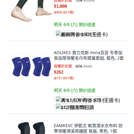
首購折扣價
10
%
$2,000
$1,800
(
$900.00/1個
)
明天 8/8 (六)
預計送達
最高再省 $90 (王道卡)
AOLIKES 奧力克斯 mina百貨 冬季加
長加厚保暖毛巾布膝蓋套組, 藍色, 2套
首購折扣價
40
%
$438
$262
(
$131.00/1個
)
明天 8/8 (六)
預計送達
满 $1,500 再省 $75 (王道卡)
$12 酷澎幣回饋
EAMKEVC 伊凱文 軟質潛水衣布料 防
寒保暖溯溪用護脛 長版, 黑色, 1個