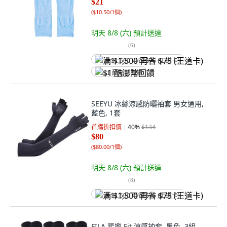
$21
(
$10.50/1個
)
明天 8/8 (六)
預計送達
(
6
)
满 $1,500 再省 $75 (王道卡)
$1 酷澎幣回饋
SEEYU 冰絲涼感防曬袖套 男女通用,
藍色, 1套
首購折扣價
40
%
$134
$80
(
$80.00/1個
)
明天 8/8 (六)
預計送達
(
8
)
满 $1,500 再省 $75 (王道卡)
FILA 斐樂 Fit 涼感袖套, 黑色, 3組