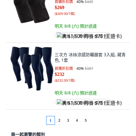
首購折扣價
40
%
$449
$269
(
$269.00/1個
)
明天 8/8 (六)
預計送達
满 $1,500 再省 $75 (王道卡)
三次方 冰絲涼感防曬腿套 3入組, 藏青
色, 1套
首購折扣價
40
%
$387
$232
(
$232.00/1個
)
明天 8/8 (六)
預計送達
满 $1,500 再省 $75 (王道卡)
2
3
4
5
1
與一起瀏覽的類別