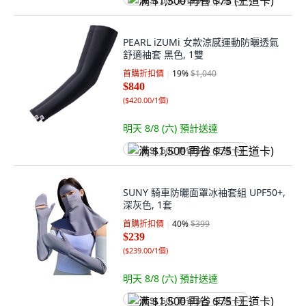
满 $1,500 再省 $75 (王道卡)
PEARL iZUMi 女款涼感運動防曬透氣
舒適袖套 黑色, 1雙
首購折扣價
19
%
$1,040
$840
(
$420.00/1個
)
明天 8/8 (六)
預計送達
满 $1,500 再省 $75 (王道卡)
SUNY 騎車防曬面罩冰袖套組 UPF50+,
深灰色, 1套
首購折扣價
40
%
$399
$239
(
$239.00/1個
)
明天 8/8 (六)
預計送達
满 $1,500 再省 $75 (王道卡)