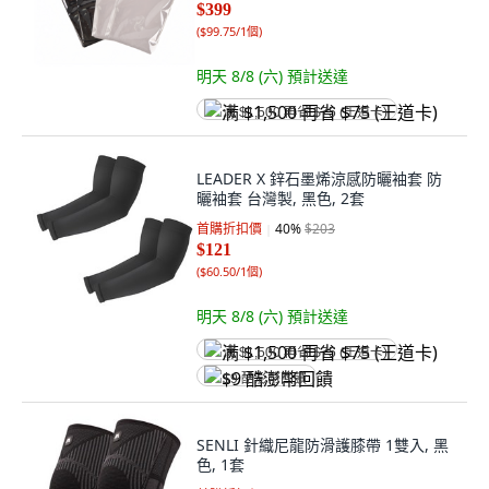
$399
(
$99.75/1個
)
明天 8/8 (六)
預計送達
满 $1,500 再省 $75 (王道卡)
LEADER X 鋅石墨烯涼感防曬袖套 防
曬袖套 台灣製, 黑色, 2套
首購折扣價
40
%
$203
$121
(
$60.50/1個
)
明天 8/8 (六)
預計送達
满 $1,500 再省 $75 (王道卡)
$9 酷澎幣回饋
SENLI 針織尼龍防滑護膝帶 1雙入, 黑
色, 1套