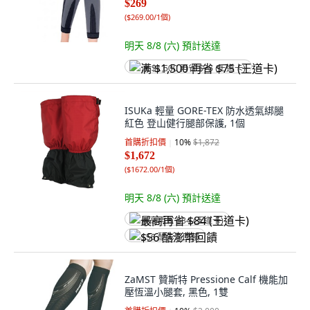
$269
(
$269.00/1個
)
明天 8/8 (六)
預計送達
满 $1,500 再省 $75 (王道卡)
ISUKa 輕量 GORE-TEX 防水透氣綁腿
紅色 登山健行腿部保護, 1個
首購折扣價
10
%
$1,872
$1,672
(
$1672.00/1個
)
明天 8/8 (六)
預計送達
最高再省 $84 (王道卡)
$56 酷澎幣回饋
ZaMST 贊斯特 Pressione Calf 機能加
壓恆溫小腿套, 黑色, 1雙