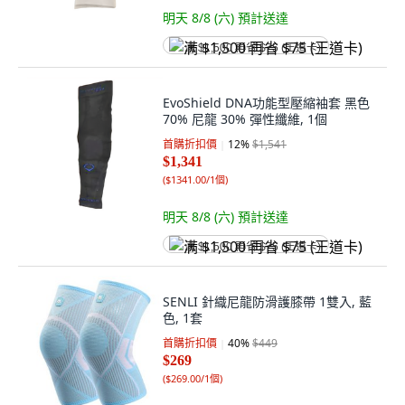
明天 8/8 (六)
預計送達
满 $1,500 再省 $75 (王道卡)
EvoShield DNA功能型壓縮袖套 黑色
70% 尼龍 30% 彈性纖維, 1個
首購折扣價
12
%
$1,541
$1,341
(
$1341.00/1個
)
明天 8/8 (六)
預計送達
满 $1,500 再省 $75 (王道卡)
SENLI 針織尼龍防滑護膝帶 1雙入, 藍
色, 1套
首購折扣價
40
%
$449
$269
(
$269.00/1個
)