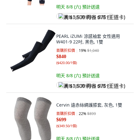
明天 8/8 (六)
預計送達
满 $1,500 再省 $75 (王道卡)
PEARL iZUMi 涼感袖套 女性適用
W401-9 22吋, 黑色, 1雙
首購折扣價
19
%
$1,040
$840
(
$420.00/1個
)
明天 8/8 (六)
預計送達
满 $1,500 再省 $75 (王道卡)
Cervin 遠赤絲綢護膝套, 灰色, 1雙
首購折扣價
22
%
$899
$699
(
$349.50/1個
)
明天 8/8 (六)
預計送達