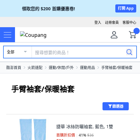
領取您的
$200
首購優惠卷!
打開 App
登入
註冊會員
客服中心
全部
酷澎首頁
火箭速配
運動/休閒/戶外
運動用品
手臂袖套/保暖袖套
手臂袖套/保暖袖套
篩選器
捷華 冰絲防曬袖套, 藍色, 1雙
首購折扣價
41
%
$36