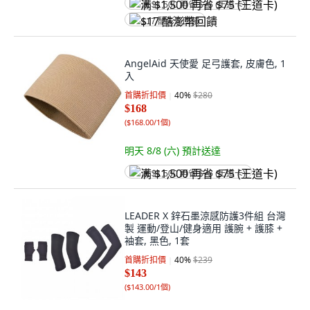
满 $1,500 再省 $75 (王道卡)
$17 酷澎幣回饋
AngelAid 天使愛 足弓護套, 皮膚色, 1
入
首購折扣價
40
%
$280
$168
(
$168.00/1個
)
明天 8/8 (六)
預計送達
满 $1,500 再省 $75 (王道卡)
LEADER X 鋅石墨涼感防護3件組 台灣
製 運動/登山/健身適用 護腕 + 護膝 +
袖套, 黑色, 1套
首購折扣價
40
%
$239
$143
(
$143.00/1個
)