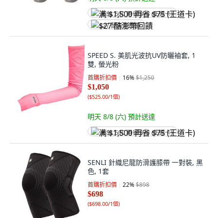
满 $1,500 再省 $75 (王道卡)
$27 酷澎幣回饋
SPEED S. 美肌光波抗UV防曬袖套, 1
雙, 螢光粉
首購折扣價
16
%
$1,250
$1,050
(
$525.00/1個
)
明天 8/8 (六)
預計送達
满 $1,500 再省 $75 (王道卡)
SENLI 針織尼龍防滑護膝帶 一對裝, 黑
色, 1套
首購折扣價
22
%
$898
$698
(
$698.00/1個
)