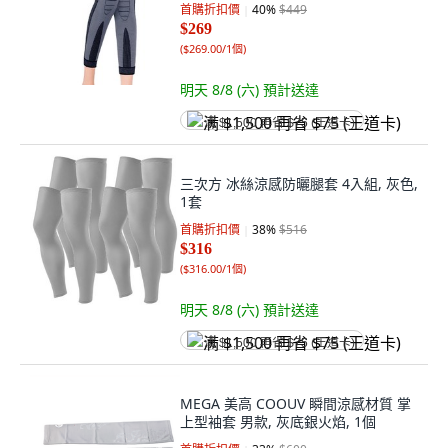
首購折扣價
40
%
$449
$269
(
$269.00/1個
)
明天 8/8 (六)
預計送達
满 $1,500 再省 $75 (王道卡)
三次方 冰絲涼感防曬腿套 4入組, 灰色,
1套
首購折扣價
38
%
$516
$316
(
$316.00/1個
)
明天 8/8 (六)
預計送達
满 $1,500 再省 $75 (王道卡)
MEGA 美高 COOUV 瞬間涼感材質 掌
上型袖套 男款, 灰底銀火焰, 1個