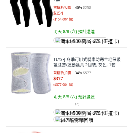
首購折扣價
40
%
$258
$154
(
$154.00/1個
)
明天 8/8 (六)
預計送達
满 $1,500 再省 $75 (王道卡)
TLYS-J 冬季可綁式騎車防寒羊毛保暖
護膝套/運動護具 2個裝, 灰色, 1套
首購折扣價
34
%
$577
$377
(
$377.00/1個
)
明天 8/8 (六)
預計送達
(
2
)
满 $1,500 再省 $75 (王道卡)
$17 酷澎幣回饋