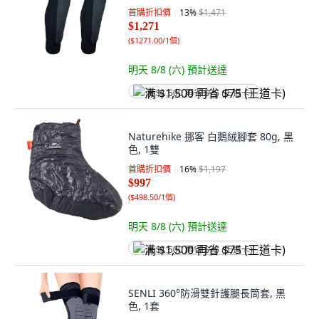
首購折扣價
13
%
$1,471
$1,271
(
$1271.00/1個
)
明天 8/8 (六)
預計送達
满 $1,500 再省 $75 (王道卡)
Naturehike 挪客 白鵝絨腳套 80g, 黑
色, 1雙
首購折扣價
16
%
$1,197
$997
(
$498.50/1個
)
明天 8/8 (六)
預計送達
满 $1,500 再省 $75 (王道卡)
SENLI 360°防滑雙針護腿長筒套, 黑
色, 1套