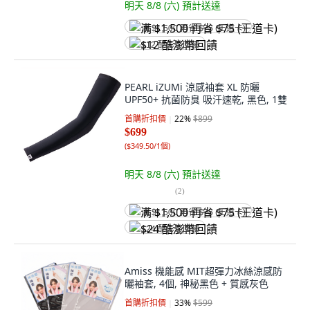
明天 8/8 (六)
預計送達
满 $1,500 再省 $75 (王道卡)
$12 酷澎幣回饋
PEARL iZUMi 涼感袖套 XL 防曬
UPF50+ 抗菌防臭 吸汗速乾, 黑色, 1雙
首購折扣價
22
%
$899
$699
(
$349.50/1個
)
明天 8/8 (六)
預計送達
(
2
)
满 $1,500 再省 $75 (王道卡)
$24 酷澎幣回饋
Amiss 機能感 MIT超彈力冰絲涼感防
曬袖套, 4個, 神秘黑色 + 質感灰色
首購折扣價
33
%
$599