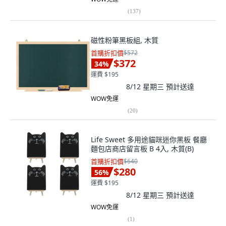
(
137
)
磁性粉筆黑板組, 木質
首購折扣價
$572
$372
34
%
運費 $195
8/12 星期三
預計送達
WOW免運
(
20
)
Life Sweet 多用途貓咪迷你黑板 餐廳
麵包店商店留言板 B 4入, 木質(B)
首購折扣價
$640
$280
56
%
運費 $195
8/12 星期三
預計送達
WOW免運
(
1
)