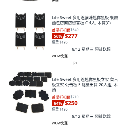
免運
Life Sweet 多用途貓咪迷你黑板 餐廳
麵包店商店留言板 C 4入, 木質(C)
首購折扣價
$640
$277
56
%
運費 $195
8/12 星期三
預計送達
WOW免運
(
2
)
Life Sweet 多用途迷你黑板立架 留言
板立架 公告板 F 隨機出貨 20入組, 木
頭
首購折扣價
$710
$250
64
%
運費 $195
8/12 星期三
預計送達
WOW免運