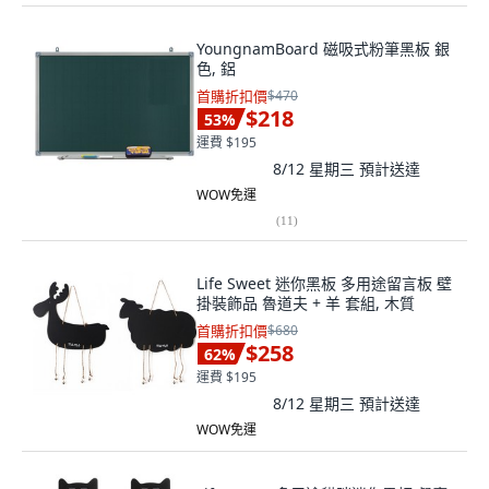
YoungnamBoard 磁吸式粉筆黑板 銀
色, 鋁
首購折扣價
$470
$218
53
%
運費 $195
8/12 星期三
預計送達
WOW免運
(
11
)
Life Sweet 迷你黑板 多用途留言板 壁
掛裝飾品 魯道夫 + 羊 套組, 木質
首購折扣價
$680
$258
62
%
運費 $195
8/12 星期三
預計送達
WOW免運