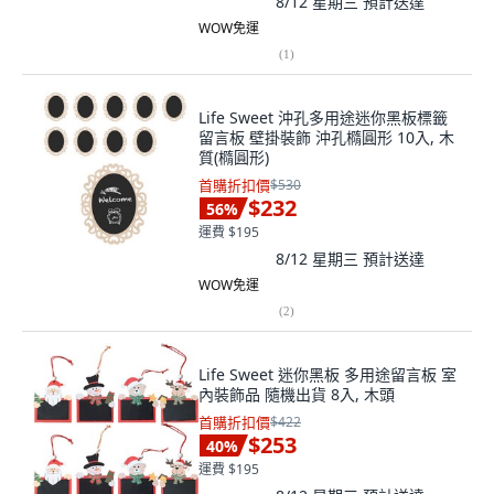
8/12 星期三
預計送達
WOW免運
(
1
)
Life Sweet 沖孔多用途迷你黑板標籤
留言板 壁掛裝飾 沖孔橢圓形 10入, 木
質(橢圓形)
首購折扣價
$530
$232
56
%
運費 $195
8/12 星期三
預計送達
WOW免運
(
2
)
Life Sweet 迷你黑板 多用途留言板 室
內裝飾品 隨機出貨 8入, 木頭
首購折扣價
$422
$253
40
%
運費 $195