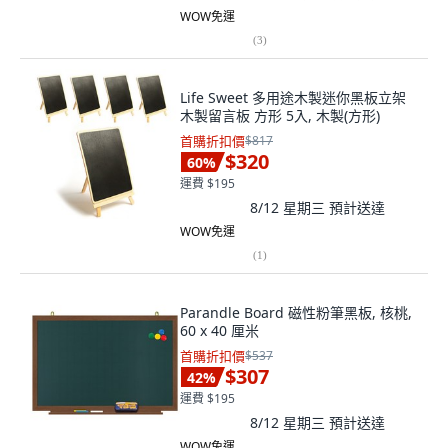
WOW免運
(
3
)
Life Sweet 多用途木製迷你黑板立架
木製留言板 方形 5入, 木製(方形)
首購折扣價
$817
$320
60
%
運費 $195
8/12 星期三
預計送達
WOW免運
(
1
)
Parandle Board 磁性粉筆黑板, 核桃,
60 x 40 厘米
首購折扣價
$537
$307
42
%
運費 $195
8/12 星期三
預計送達
WOW免運