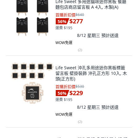
Life Sweet 多用途貓咪迷你黑板 餐廳
麵包店商店留言板 A 4入, 木製(A)
首購折扣價
$640
$277
56
%
運費 $195
8/12 星期三
預計送達
WOW免運
(
2
)
Life Sweet 沖孔多用途迷你黑板標籤
留言板 壁掛裝飾 沖孔正方形 10入, 木
頭(正方形)
首購折扣價
$530
$229
56
%
運費 $195
8/12 星期三
預計送達
WOW免運
(
2
)