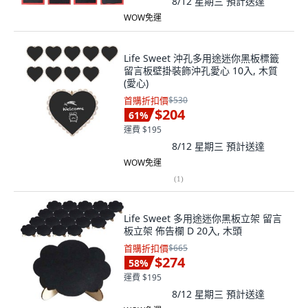
8/12 星期三
預計送達
WOW免運
Life Sweet 沖孔多用途迷你黑板標籤
留言板壁掛裝飾沖孔愛心 10入, 木質
(愛心)
首購折扣價
$530
$204
61
%
運費 $195
8/12 星期三
預計送達
WOW免運
(
1
)
Life Sweet 多用途迷你黑板立架 留言
板立架 佈告欄 D 20入, 木頭
首購折扣價
$665
$274
58
%
運費 $195
8/12 星期三
預計送達