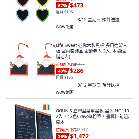
$473
67
%
運費 $195
8/12 星期三
預計送達
WOW免運
Life Sweet 迷你木製黑板 多用途留言
板 室內裝飾品 聖誕老人 2入, 木製(聖
誕老人)
首購折扣價
$477
$286
40
%
運費 $195
8/12 星期三
預計送達
WOW免運
GGUN'S 立體型菜單黑板 黑色 NO110
2入 + 12色Crayola粉筆 + 畫框掛勾組,
樹木
首購折扣價
$2,317
$1,472
36
%