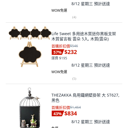
8/12 星期三
預計送達
WOW免運
(
4
)
Life Sweet 多用途木質迷你黑板支架
木質留言板 雲朵 5入, 木質(雲朵)
首購折扣價
$546
$232
57
%
運費 $195
8/12 星期三
預計送達
WOW免運
(
5
)
THEZAKKA 鳥用鐵網壁掛架 大 ST627,
黑色
首購折扣價
$1,464
$834
43
%
8/12 星期三
預計送達