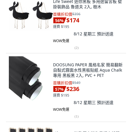
Life Sweet 迷你黑板 多用途留言板 壁
掛裝飾品 魯道夫 2入, 樹木
首購折扣價
$396
$174
56
%
運費 $195
8/12 星期三
預計送達
WOW免運
(
2
)
DOOSUNG PAPER 風格名家 簡易翻新
自黏式霧面水性黑板貼紙 Aqua Chalk
專用 黑板黑 2入, PVC + PET
首購折扣價
$549
$236
57
%
運費 $195
8/12 星期三
預計送達
WOW免運
(
1
)