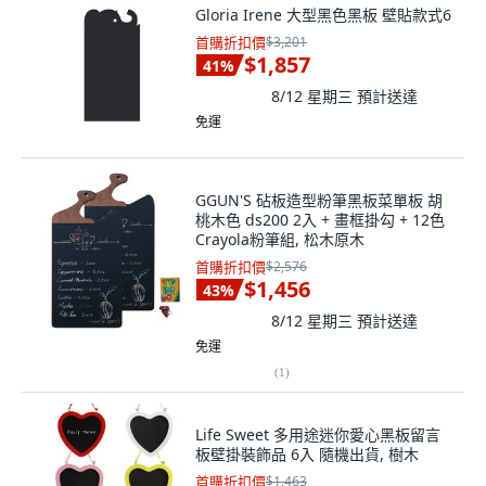
Gloria Irene 大型黑色黑板 壁貼款式6
首購折扣價
$3,201
$1,857
41
%
8/12 星期三
預計送達
免運
GGUN'S 砧板造型粉筆黑板菜單板 胡
桃木色 ds200 2入 + 畫框掛勾 + 12色
Crayola粉筆組, 松木原木
首購折扣價
$2,576
$1,456
43
%
8/12 星期三
預計送達
免運
(
1
)
Life Sweet 多用途迷你愛心黑板留言
板壁掛裝飾品 6入 隨機出貨, 樹木
首購折扣價
$1,463