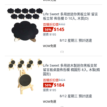
Life Sweet 多用途迷你黑板立架 留言
板立架 佈告欄 D 10入, 木質(D)
首購折扣價
$332
$145
56
%
運費 $195
8/12 星期三
預計送達
WOW免運
(
1
)
Life Sweet 多用途木製迷你黑板支架
留言板桌面佈告欄 橢圓形 8入, 木製(橢
圓形)
首購折扣價
$424
$184
56
%
運費 $195
8/12 星期三
預計送達
WOW免運