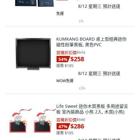
8/12 星期三
預計送達
免運
(
4
)
KUMKANG BOARD 桌上型經典迷你
磁性粉筆黑板, 黑色PVC
首購折扣價
$572
$258
54
%
運費 $195
8/12 星期三
預計送達
WOW免運
(
26
)
Life Sweet 迷你木質黑板 多用途留言
板 室內裝飾品 小熊 2入, 木質(小熊)
首購折扣價
$540
$286
47
%
運費 $195