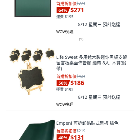
首購折扣價
$774
$271
64
%
運費 $195
8/12 星期三
預計送達
WOW免運
(
9
)
Life Sweet 多用途木製迷你黑板支架
留言板桌面佈告欄 緞帶 8入, 木質(緞
帶)
首購折扣價
$424
$186
56
%
運費 $195
8/12 星期三
預計送達
WOW免運
Empeni 可拆卸黏貼式黑板 綠色
首購折扣價
$219
$131
40
%