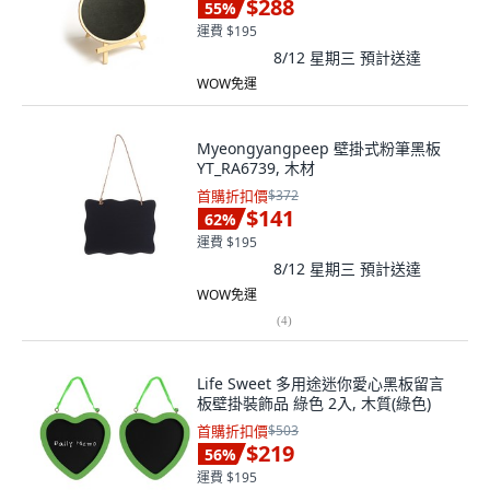
$288
55
%
運費 $195
8/12 星期三
預計送達
WOW免運
Myeongyangpeep 壁掛式粉筆黑板
YT_RA6739, 木材
首購折扣價
$372
$141
62
%
運費 $195
8/12 星期三
預計送達
WOW免運
(
4
)
Life Sweet 多用途迷你愛心黑板留言
板壁掛裝飾品 綠色 2入, 木質(綠色)
首購折扣價
$503
$219
56
%
運費 $195