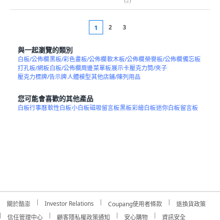
(
2
)
2
3
1
與一起瀏覽的類別
白板/公佈欄
黑板/彩色畫板/公佈欄
軟木板/公佈欄
榮譽板/公佈欄
備忘板
打孔板/網板
白板/公佈欄周邊
菜單板
展示卡
壓克力筒/夾子
壓克力標牌/告示牌
人體模型
其他店鋪/陳列用品
您可能會喜歡的其他產品
白板行事曆
軟性白板
小白板
磁吸留言板
黑板
彩繪白板
迷你白板
留言板
Investor Relations
關於酷澎
Coupang使用者條款
退換貨政策
信任管理中心
顧客隱私權政策通知
安心購物
資訊安全