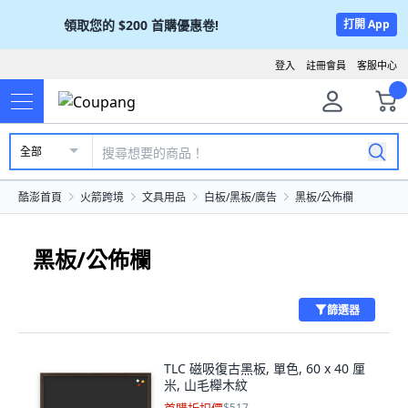
領取您的
$200
首購優惠卷!
打開 App
登入
註冊會員
客服中心
全部
酷澎首頁
火箭跨境
文具用品
白板/黑板/廣告
黑板/公佈欄
黑板/公佈欄
篩選器
TLC 磁吸復古黑板, 單色, 60 x 40 厘
米, 山毛櫸木紋
$517