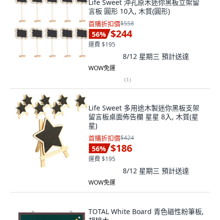
Life Sweet 沖孔原木迷你黑板立架留
言板 圓形 10入, 木質(圓形)
首購折扣價
$558
$244
56
%
運費 $195
8/12 星期三
預計送達
WOW免運
(
1
)
Life Sweet 多用途木製迷你黑板支架
留言板桌面佈告欄 星星 8入, 木質(星
星)
首購折扣價
$424
$186
56
%
運費 $195
8/12 星期三
預計送達
WOW免運
TOTAL White Board 青色磁性粉筆板,