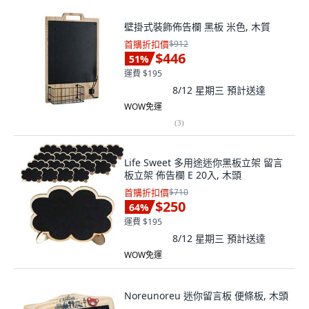
壁掛式裝飾佈告欄 黑板 米色, 木質
首購折扣價
$912
$446
51
%
運費 $195
8/12 星期三
預計送達
WOW免運
(
3
)
Life Sweet 多用途迷你黑板立架 留言
板立架 佈告欄 E 20入, 木頭
首購折扣價
$710
$250
64
%
運費 $195
8/12 星期三
預計送達
WOW免運
Noreunoreu 迷你留言板 便條板, 木頭