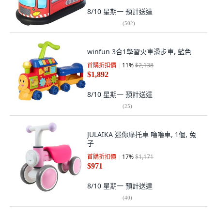
8/10 星期一
預計送達
(
502
)
winfun 3合1學習火車滑步車, 藍色
首購折扣價
11
%
$2,138
$1,892
8/10 星期一
預計送達
(
25
)
JULAIKA 迷你摩托車 嚕嚕車, 1個, 兔
子
首購折扣價
17
%
$1,171
$971
8/10 星期一
預計送達
(
40
)