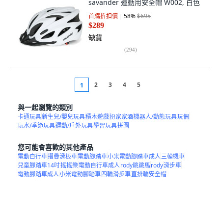
savander 運動用安全帽 W002, 白色
首購折扣價
58
%
$695
$289
缺貨
(
294
)
2
3
4
5
1
與一起瀏覽的類別
卡通玩具
新生兒/嬰兒玩具
積木遊戲
扮家家酒
機器人/動態玩具
玩偶
玩水/季節玩具
運動/戶外玩具
學習玩具
拼圖
您可能會喜歡的其他產品
電動自行車
摺疊滑板車
電動腳踏車
小米電動腳踏車成人
三輪機車
兒童腳踏車14吋
搖搖樂
電動自行車成人
rody跳跳馬
rody
滑步車
電動腳踏車成人
小米電動腳踏車
四輪滑步車
直排輪安全帽