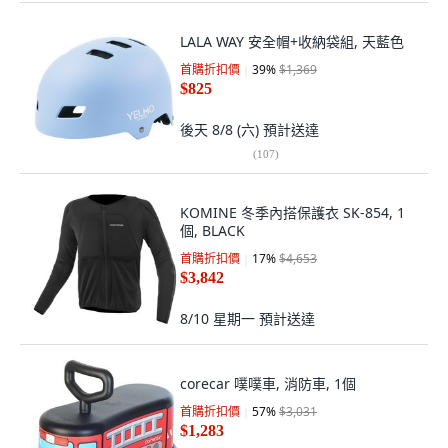
LALA WAY 安全帽+收納袋組, 天藍色
首購折扣價
39
%
$1,369
$825
後天 8/8 (六)
預計送達
(
107
)
KOMINE 冬季內搭保護衣 SK-854, 1
個, BLACK
首購折扣價
17
%
$4,653
$3,842
8/10 星期一
預計送達
corecar 噗噗車, 消防車, 1個
首購折扣價
57
%
$3,031
$1,283