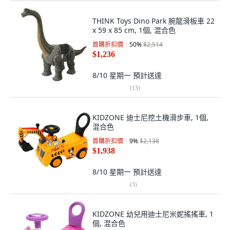
THINK Toys Dino Park 腕龍滑板車 22
x 59 x 85 cm, 1個, 混合色
首購折扣價
50
%
$2,514
$1,236
8/10 星期一
預計送達
(
13
)
KIDZONE 迪士尼挖土機滑步車, 1個,
混合色
首購折扣價
9
%
$2,138
$1,938
8/10 星期一
預計送達
(
3
)
KIDZONE 幼兒用迪士尼米妮搖搖車, 1
個, 混合色