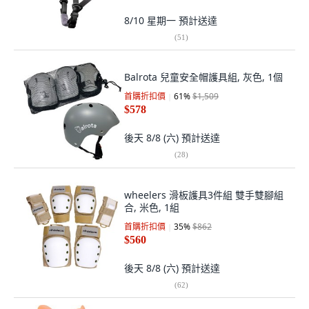
8/10 星期一
預計送達
(
51
)
Balrota 兒童安全帽護具組, 灰色, 1個
首購折扣價
61
%
$1,509
$578
後天 8/8 (六)
預計送達
(
28
)
wheelers 滑板護具3件組 雙手雙腳組
合, 米色, 1組
首購折扣價
35
%
$862
$560
後天 8/8 (六)
預計送達
(
62
)