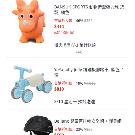
BANSUK SPORTS 動物造型彈力球 恐
龍, 橘色
首購折扣價
46
%
$582
$314
(
$314.00/1個
)
後天 8/8 (六)
預計送達
(
44
)
YaYa Jolly Jelly 蹺蹺板腳踏車, 藍色, 1
個
首購折扣價
19
%
$1,010
$810
8/10 星期一
預計送達
Bellanc 兒童直排輪安全帽 + 護具組
首購折扣價
23
%
$869