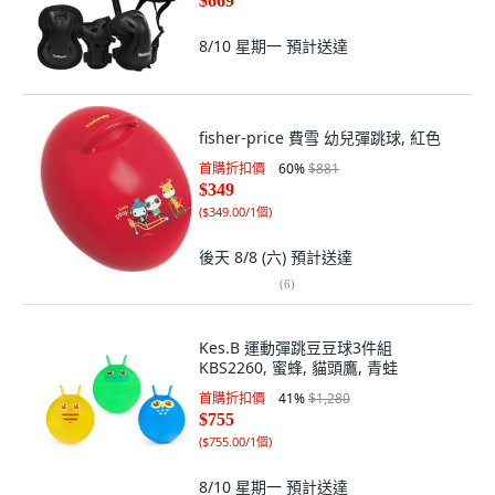
$669
8/10 星期一
預計送達
fisher-price 費雪 幼兒彈跳球, 紅色
首購折扣價
60
%
$881
$349
(
$349.00/1個
)
後天 8/8 (六)
預計送達
(
6
)
Kes.B 運動彈跳豆豆球3件組
KBS2260, 蜜蜂, 貓頭鷹, 青蛙
首購折扣價
41
%
$1,280
$755
(
$755.00/1個
)
8/10 星期一
預計送達