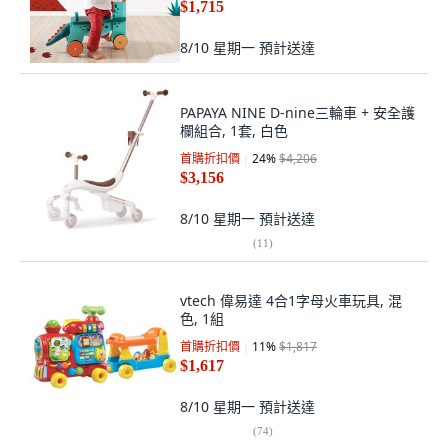
$1,715
8/10 星期一
預計送達
PAPAYA NINE D-nine三輪車 + 安全護
欄組合, 1套, 白色
首購折扣價
24
%
$4,206
$3,156
8/10 星期一
預計送達
(
11
)
vtech 偉易達 4合1字母火車玩具, 混
色, 1組
首購折扣價
11
%
$1,817
$1,617
8/10 星期一
預計送達
(
74
)