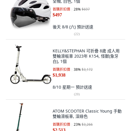
全帽, 白色, 1個
首購折扣價
28
%
$697
$497
後天 8/8 (六)
預計送達
(
22
)
KELLY&STEPHAN 可折疊 8歲 成人用
雙輪滑板車 2023年 K154, 怪獸(象牙
白), 1個
首購折扣價
38
%
$3,172
$1,938
8/10 星期一
預計送達
(
20
)
ATOM SCOOTER Classic Young 手動
雙輪滑板車, 深綠色
首購折扣價
23
%
$3,266
$2,513