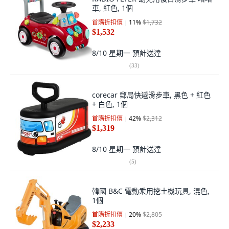
車, 紅色, 1個
首購折扣價
11
%
$1,732
$1,532
8/10 星期一
預計送達
(
33
)
corecar 郵局快遞滑步車, 黑色 + 紅色
+ 白色, 1個
首購折扣價
42
%
$2,312
$1,319
8/10 星期一
預計送達
(
5
)
韓國 B&C 電動乘用挖土機玩具, 混色,
1個
首購折扣價
20
%
$2,805
$2,233