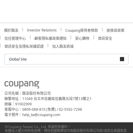
Investor Relations
關於酷澎
Coupang使用者條款
退換貨政策
信任管理中心
顧客隱私權政策通知
安心購物
資訊安全
資訊安全及隱私保護認證
加入酷澎商城
Global Site
公司名稱：酷澎股份有限公司
聯繫地址：11049 台北市信義區信義路五段7號13樓之1
統編：91002999
客服中心：0809-088-810 (免費) / 02-5592-7298
電子郵件：help_tw@coupang.com
©Coupang Taiwan Co., Ltd. 保留所有權利。
本網站上顯示的所有商標、標誌和服務標誌均為酷澎股份有限公司和/或其在美國和其