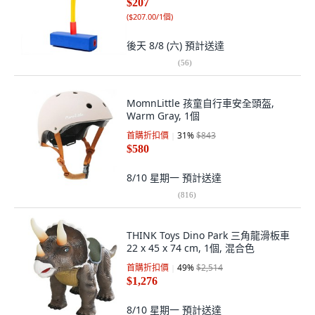
$207
(
$207.00/1個
)
後天 8/8 (六)
預計送達
(
56
)
MomnLittle 孩童自行車安全頭盔,
Warm Gray, 1個
首購折扣價
31
%
$843
$580
8/10 星期一
預計送達
(
816
)
THINK Toys Dino Park 三角龍滑板車
22 x 45 x 74 cm, 1個, 混合色
首購折扣價
49
%
$2,514
$1,276
8/10 星期一
預計送達