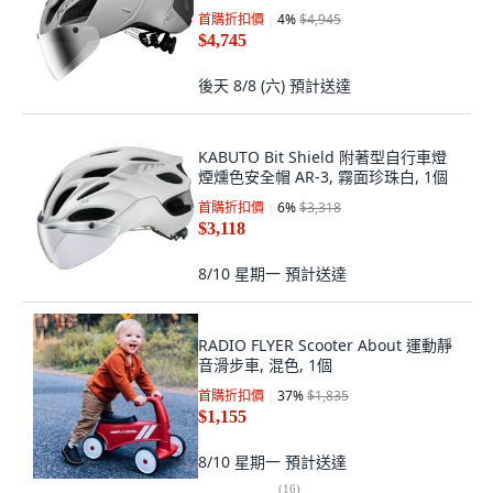
首購折扣價
4
%
$4,945
$4,745
後天 8/8 (六)
預計送達
KABUTO Bit Shield 附著型自行車燈
煙燻色安全帽 AR-3, 霧面珍珠白, 1個
首購折扣價
6
%
$3,318
$3,118
8/10 星期一
預計送達
RADIO FLYER Scooter About 運動靜
音滑步車, 混色, 1個
首購折扣價
37
%
$1,835
$1,155
8/10 星期一
預計送達
(
16
)