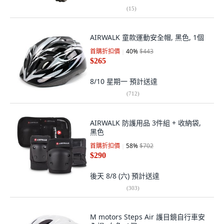
(
15
)
AIRWALK 童款運動安全帽, 黑色, 1個
首購折扣價
40
%
$443
$265
8/10 星期一
預計送達
(
712
)
AIRWALK 防護用品 3件組 + 收納袋,
黑色
首購折扣價
58
%
$702
$290
後天 8/8 (六)
預計送達
(
303
)
M motors Steps Air 護目鏡自行車安