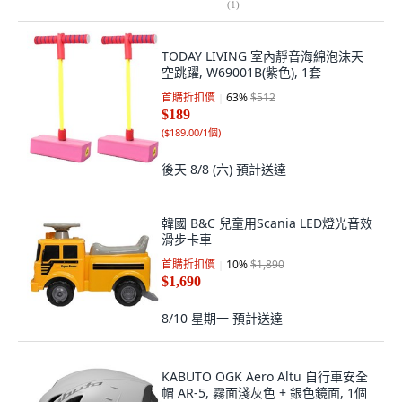
(
1
)
TODAY LIVING 室內靜音海綿泡沫天
空跳躍, W69001B(紫色), 1套
首購折扣價
63
%
$512
$189
(
$189.00/1個
)
後天 8/8 (六)
預計送達
韓國 B&C 兒童用Scania LED燈光音效
滑步卡車
首購折扣價
10
%
$1,890
$1,690
8/10 星期一
預計送達
KABUTO OGK Aero Altu 自行車安全
帽 AR-5, 霧面淺灰色 + 銀色鏡面, 1個