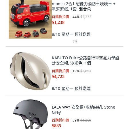
momsi 2合1 想像力消防車噗噗車 +
軌道遊戲, 1套, 混合色
首購折扣價
44
%
$2,232
$1,238
8/10 星期一
預計送達
(
3
)
KABUTO Fulre公路自行車空氣力學設
計安全帽, 沙米色, 1個
首購折扣價
19
%
$5,851
$4,725
8/10 星期一
預計送達
LALA WAY 安全帽+收納袋組, Stone
Grey
首購折扣價
39
%
$1,369
$835