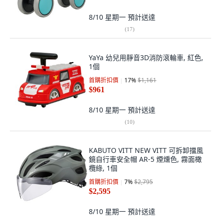
8/10 星期一
預計送達
(
17
)
YaYa 幼兒用靜音3D消防滾輪車, 紅色,
1個
首購折扣價
17
%
$1,161
$961
8/10 星期一
預計送達
(
10
)
KABUTO VITT NEW VITT 可拆卸擋風
鏡自行車安全帽 AR-5 煙燻色, 霧面橄
欖綠, 1個
首購折扣價
7
%
$2,795
$2,595
8/10 星期一
預計送達