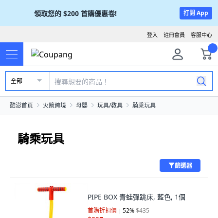
領取您的
$200
首購優惠卷!
打開 App
登入
註冊會員
客服中心
全部
酷澎首頁
火箭跨境
母嬰
玩具/教具
騎乘玩具
騎乘玩具
篩選器
PIPE BOX 青蛙彈跳床, 藍色, 1個
首購折扣價
52
%
$435