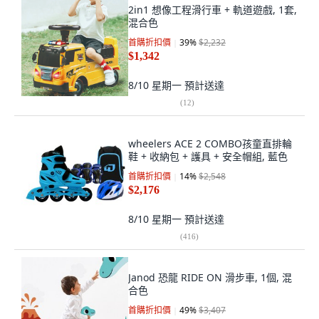
2in1 想像工程滑行車 + 軌道遊戲, 1套,
混合色
首購折扣價
39
%
$2,232
$1,342
8/10 星期一
預計送達
(
12
)
wheelers ACE 2 COMBO孩童直排輪
鞋 + 收納包 + 護具 + 安全帽組, 藍色
首購折扣價
14
%
$2,548
$2,176
8/10 星期一
預計送達
(
416
)
Janod 恐龍 RIDE ON 滑步車, 1個, 混
合色
首購折扣價
49
%
$3,407