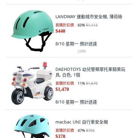
LANDWAY 運動城市安全帽, 薄荷綠
首購折扣價
60
%
$1,113
$440
8/10 星期一
預計送達
(
208
)
DAEHOTOYS 幼兒警察摩托車騎乘玩
具, 白色, 1個
首購折扣價
11
%
$1,670
$1,470
8/10 星期一
預計送達
macbac UNI 自行車安全帽
首購折扣價
47
%
$705
$370