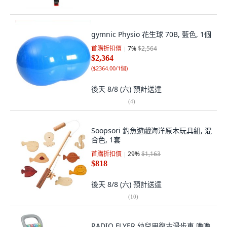
gymnic Physio 花生球 70B, 藍色, 1個
首購折扣價
7
%
$2,564
$2,364
(
$2364.00/1個
)
後天 8/8 (六)
預計送達
(
4
)
Soopsori 釣魚遊戲海洋原木玩具組, 混
合色, 1套
首購折扣價
29
%
$1,163
$818
後天 8/8 (六)
預計送達
(
10
)
RADIO FLYER 幼兒用復古滑步車 嚕嚕