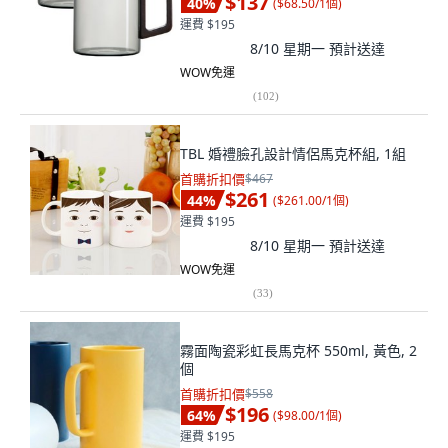
$137
40
%
(
$68.50/1個
)
運費 $195
8/10 星期一
預計送達
WOW免運
(
102
)
TBL 婚禮臉孔設計情侶馬克杯組, 1組
首購折扣價
$467
$261
44
%
(
$261.00/1個
)
運費 $195
8/10 星期一
預計送達
WOW免運
(
33
)
霧面陶瓷彩虹長馬克杯 550ml, 黃色, 2
個
首購折扣價
$558
$196
64
%
(
$98.00/1個
)
運費 $195