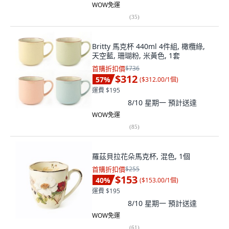
WOW免運
(
35
)
Britty 馬克杯 440ml 4件組, 橄欖綠,
天空藍, 珊瑚粉, 米黃色, 1套
首購折扣價
$736
$312
57
%
(
$312.00/1個
)
運費 $195
8/10 星期一
預計送達
WOW免運
(
85
)
羅茲貝拉花朵馬克杯, 混色, 1個
首購折扣價
$255
$153
40
%
(
$153.00/1個
)
運費 $195
8/10 星期一
預計送達
WOW免運
(
61
)