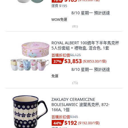
運費 $195
8/10 星期一
預計送達
WOW免運
(
81
)
ROYAL ALBERT 100週年下半年馬克杯
5人份套組 + 禮物盒, 混合色, 1套
首購折扣價
$6,125
$3,853
37
%
(
$3853.00/1個
)
8/10 星期一
預計送達
免運
(
75
)
ZAKLADY CERAMICZNE
BOLESLAWIEC 波蘭馬克杯, 872-
166A, 1個
首購折扣價
$345
$192
44
%
(
$192.00/1個
)