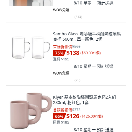
8/10 星期一
預計送達
WOW免運
(
613
)
Samho Glass 咖啡廳手柄耐熱玻璃馬
克杯 560ml, 單一顏色, 2個
首購折扣價
$568
$138
75
%
(
$69.00/1個
)
運費 $195
8/10 星期一
預計送達
WOW免運
(
25
)
Kiyer 基本款陶瓷圓頭馬克杯2入組
280ml, 粉紅色, 1套
首購折扣價
$373
$126
66
%
(
$126.00/1個
)
運費 $195
8/10 星期一
預計送達