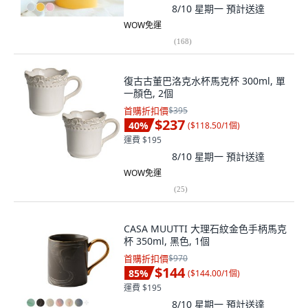
8/10 星期一
預計送達
WOW免運
(
168
)
復古古董巴洛克水杯馬克杯 300ml, 單
一顏色, 2個
首購折扣價
$395
$237
40
%
(
$118.50/1個
)
運費 $195
8/10 星期一
預計送達
WOW免運
(
25
)
CASA MUUTTI 大理石紋金色手柄馬克
杯 350ml, 黑色, 1個
首購折扣價
$970
$144
85
%
(
$144.00/1個
)
運費 $195
8/10 星期一
預計送達