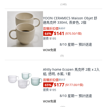
(
148
)
YOON CERAMICS Maison Objet 舒
適馬克杯 330ml, 燕麥色, 2個
首購折扣價
$397
$141
64
%
(
$70.50/1個
)
運費 $195
8/10 星期一
預計送達
WOW免運
(
9
)
Ahtty home Ecozen 馬克杯 2款 x 2入
組, 透明, 水藍, 1套
首購折扣價
$517
$177
65
%
(
$177.00/1個
)
運費 $195
8/10 星期一
預計送達
WOW免運
(
32
)