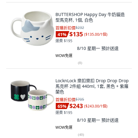
BUTTERSHOP Happy Day 牛奶貓造
型馬克杯, 1個, 白色
首購折扣價
$232
$135
41
%
(
$135.00/1個
)
運費 $195
8/10 星期一
預計送達
WOW免運
(
8
)
LocknLock 樂扣樂扣 Drop Drop Drop
馬克杯 2件組 440ml, 1套, 黑色 + 紫羅
蘭色
首購折扣價
$705
$243
65
%
(
$243.00/1個
)
運費 $195
8/10 星期一
預計送達
WOW免運
(
40
)