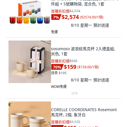
件組 + S號購物袋, 混合色, 1套
首購折扣價
$2,774
$2,574
7
%
(
$2574.00/1個
)
8/10 星期一
預計送達
免運
sosomoso 波浪紋馬克杯 2入禮盒組,
米色, 1套
首購折扣價
$535
$159
70
%
(
$159.00/1個
)
運費 $195
8/10 星期一
預計送達
WOW免運
(
17
)
CORELLE COORDINATES Rosemont
馬克杯, 2個, 象牙白
首購折扣價
$1,172