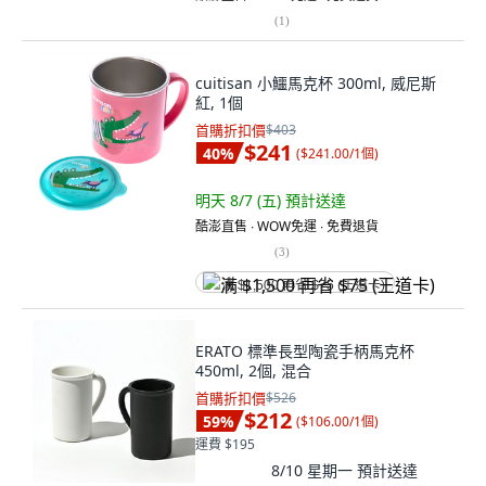
(
1
)
cuitisan 小鱷馬克杯 300ml, 威尼斯
紅, 1個
首購折扣價
$403
$241
40
%
(
$241.00/1個
)
明天 8/7 (五)
預計送達
酷澎直售 ∙ WOW免運 ∙ 免費退貨
(
3
)
满 $1,500 再省 $75 (王道卡)
ERATO 標準長型陶瓷手柄馬克杯
450ml, 2個, 混合
首購折扣價
$526
$212
59
%
(
$106.00/1個
)
運費 $195
8/10 星期一
預計送達