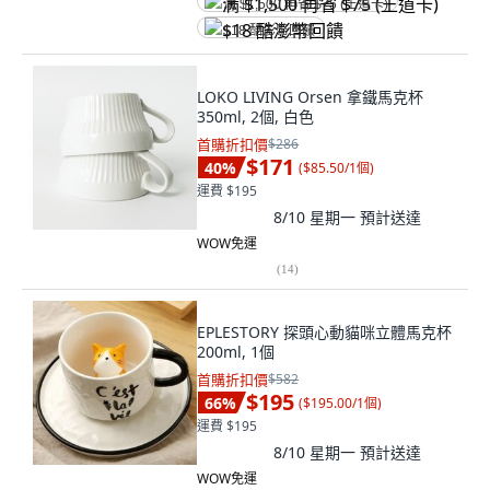
满 $1,500 再省 $75 (王道卡)
$18 酷澎幣回饋
LOKO LIVING Orsen 拿鐵馬克杯
350ml, 2個, 白色
首購折扣價
$286
$171
40
%
(
$85.50/1個
)
運費 $195
8/10 星期一
預計送達
WOW免運
(
14
)
EPLESTORY 探頭心動貓咪立體馬克杯
200ml, 1個
首購折扣價
$582
$195
66
%
(
$195.00/1個
)
運費 $195
8/10 星期一
預計送達
WOW免運