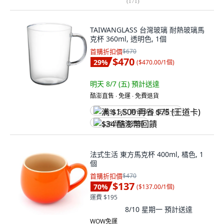
(
171
)
TAIWANGLASS 台灣玻璃 耐熱玻璃馬
克杯 360ml, 透明色, 1個
首購折扣價
$670
$470
29
%
(
$470.00/1個
)
明天 8/7 (五)
預計送達
酷澎直售 ∙ 免運 ∙ 免費退貨
满 $1,500 再省 $75 (王道卡)
$34 酷澎幣回饋
法式生活 東方馬克杯 400ml, 橘色, 1
個
首購折扣價
$470
$137
70
%
(
$137.00/1個
)
運費 $195
8/10 星期一
預計送達
WOW免運