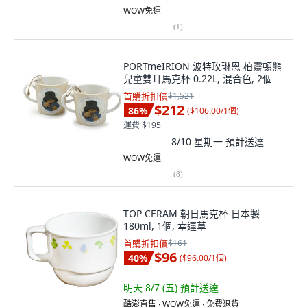
WOW免運
(
1
)
PORTmeIRION 波特玫琳恩 柏靈頓熊
兒童雙耳馬克杯 0.22L, 混合色, 2個
首購折扣價
$1,521
$212
86
%
(
$106.00/1個
)
運費 $195
8/10 星期一
預計送達
WOW免運
(
8
)
TOP CERAM 朝日馬克杯 日本製
180ml, 1個, 幸運草
首購折扣價
$161
$96
40
%
(
$96.00/1個
)
明天 8/7 (五)
預計送達
酷澎直售 ∙ WOW免運 ∙ 免費退貨