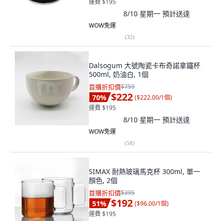
運費 $195
8/10 星期一
預計送達
WOW免運
(
32
)
Dalsogum 大號陶瓷卡布奇諾拿鐵杯
500ml, 奶油白, 1個
首購折扣價
$759
$222
70
%
(
$222.00/1個
)
運費 $195
8/10 星期一
預計送達
WOW免運
(
58
)
SIMAX 耐熱玻璃馬克杯 300ml, 單一
顏色, 2個
首購折扣價
$395
$192
51
%
(
$96.00/1個
)
運費 $195