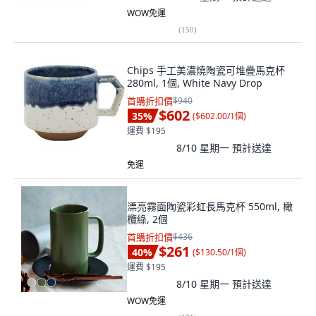
WOW免運
(
150
)
Chips 手工美濃燒陶瓷可堆疊馬克杯
280ml, 1個, White Navy Drop
首購折扣價
$940
$602
35
%
(
$602.00/1個
)
運費 $195
8/10 星期一
預計送達
免運
漂亮霧面陶瓷彩虹長馬克杯 550ml, 橄
欖綠, 2個
首購折扣價
$436
$261
40
%
(
$130.50/1個
)
運費 $195
8/10 星期一
預計送達
WOW免運