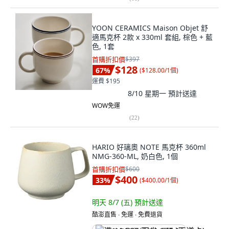
YOON CERAMICS Maison Objet 舒
適馬克杯 2款 x 330ml 套組, 棕色 + 藍
色, 1套
首購折扣價
$397
$128
67
%
(
$128.00/1個
)
運費 $195
8/10 星期一
預計送達
WOW免運
(
22
)
HARIO 好璃奧 NOTE 馬克杯 360ml
NMG-360-ML, 奶白色, 1個
首購折扣價
$600
$400
33
%
(
$400.00/1個
)
明天 8/7 (五)
預計送達
酷澎直售 ∙ 免運 ∙ 免費退貨