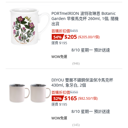
PORTmeIRION 波特玫琳恩 Botanic
Garden 早餐馬克杯 260ml, 1個, 隨機
出貨
首購折扣價
$455
$205
54
%
(
$205.00/1個
)
運費 $195
8/10 星期一
預計送達
WOW免運
(
946
)
DIYOU 雙層不鏽鋼保溫保冷馬克杯
430ml, 象牙白, 2個
首購折扣價
$350
$165
52
%
(
$82.50/1個
)
運費 $195
8/10 星期一
預計送達
WOW免運
(
145
)