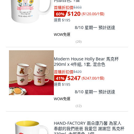
首購折扣價
$303
$120
60
%
(
$120.00/1個
)
運費 $195
8/10 星期一
預計送達
WOW免運
(
20
)
Modern House Holly Bear 馬克杯
290ml x 4件組, 1套, 混合色
首購折扣價
$420
$247
41
%
(
$247.00/1個
)
運費 $195
8/10 星期一
預計送達
WOW免運
(
12
)
HAND-FACTORY 兩朵康乃馨 為家人
奉獻的我們爸爸 我愛您 謝謝您 馬克杯
330ml, 內部黃色, 1個