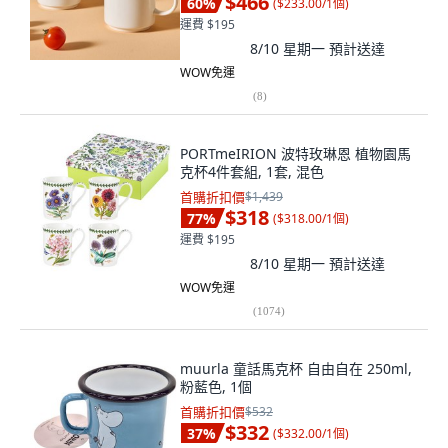
$466
60
%
(
$233.00/1個
)
運費 $195
8/10 星期一
預計送達
WOW免運
(
8
)
PORTmeIRION 波特玫琳恩 植物園馬
克杯4件套組, 1套, 混色
首購折扣價
$1,439
$318
77
%
(
$318.00/1個
)
運費 $195
8/10 星期一
預計送達
WOW免運
(
1074
)
muurla 童話馬克杯 自由自在 250ml,
粉藍色, 1個
首購折扣價
$532
$332
37
%
(
$332.00/1個
)