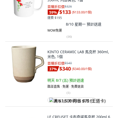
首購折扣價
$326
$133
59
%
(
$133.00/1個
)
運費 $195
8/10 星期一
預計送達
WOW免運
(
16
)
KINTO CERAMIC LAB 馬克杯 360ml,
米色, 1個
首購折扣價
$540
$340
37
%
(
$340.00/1個
)
明天 8/7 (五)
預計送達
酷澎直售 ∙ 免運 ∙ 免費退貨
(
1
)
满 $1,500 再省 $75 (王道卡)
LE CREUSET 卡布奇諾馬克杯 200ml 6