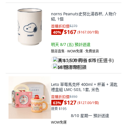
norns Peanuts史努比湯吞杯, 人物介
紹, 1個
首購折扣價
$279
$167
40
%
(
$167.00/1個
)
明天 8/7 (五)
預計送達
酷澎直售 ∙ WOW免運 ∙ 免費退貨
满 $1,500 再省 $75 (王道卡)
$8 酷澎幣回饋
Leto 草莓馬克杯 400ml + 杯蓋 + 湯匙
禮盒組 LMC-S03, 1套, 米色
首購折扣價
$350
$127
63
%
(
$127.00/1個
)
運費 $195
8/10 星期一
預計送達
WOW免運