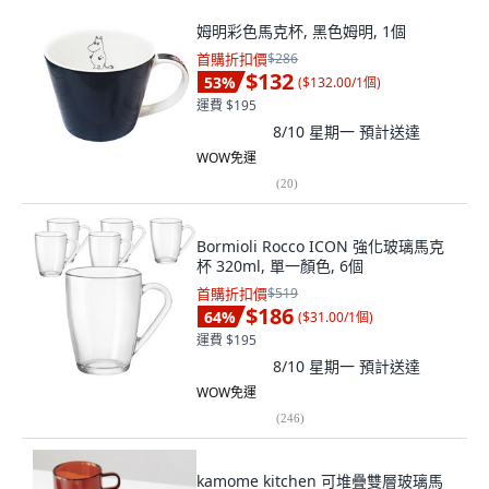
姆明彩色馬克杯, 黑色姆明, 1個
首購折扣價
$286
$132
53
%
(
$132.00/1個
)
運費 $195
8/10 星期一
預計送達
WOW免運
(
20
)
Bormioli Rocco ICON 強化玻璃馬克
杯 320ml, 單一顏色, 6個
首購折扣價
$519
$186
64
%
(
$31.00/1個
)
運費 $195
8/10 星期一
預計送達
WOW免運
(
246
)
kamome kitchen 可堆疊雙層玻璃馬