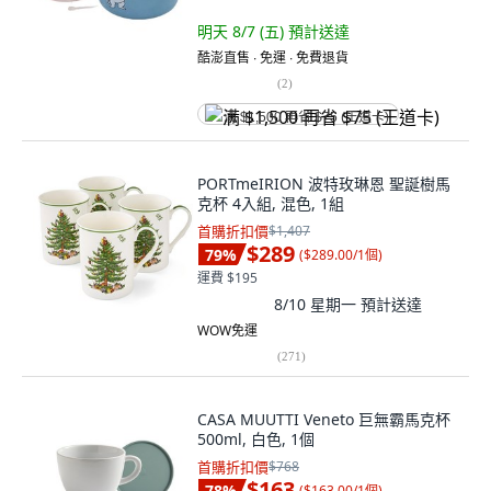
明天 8/7 (五)
預計送達
酷澎直售 ∙ 免運 ∙ 免費退貨
(
2
)
满 $1,500 再省 $75 (王道卡)
PORTmeIRION 波特玫琳恩 聖誕樹馬
克杯 4入組, 混色, 1組
首購折扣價
$1,407
$289
79
%
(
$289.00/1個
)
運費 $195
8/10 星期一
預計送達
WOW免運
(
271
)
CASA MUUTTI Veneto 巨無霸馬克杯
500ml, 白色, 1個
首購折扣價
$768
$163
78
%
(
$163.00/1個
)