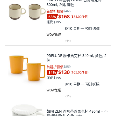
300ml, 2個, 霧色
首購折扣價
$465
$168
63
%
(
$84.00/1個
)
運費 $195
8/10 星期一
預計送達
WOW免運
(
64
)
PRELUDE 摩卡馬克杯 340ml, 黃色, 2
個
首購折扣價
$859
$130
84
%
(
$65.00/1個
)
運費 $195
8/10 星期一
預計送達
WOW免運
(
15
)
韓國 ZEN 百褶茶蓋馬克杯 480ml + 不
鏽鋼濾網組, 白色, 1套