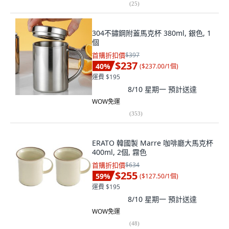
(
25
)
304不鏽鋼附蓋馬克杯 380ml, 銀色, 1
個
首購折扣價
$397
$237
40
%
(
$237.00/1個
)
運費 $195
8/10 星期一
預計送達
WOW免運
(
353
)
ERATO 韓國製 Marre 咖啡廳大馬克杯
400ml, 2個, 霧色
首購折扣價
$634
$255
59
%
(
$127.50/1個
)
運費 $195
8/10 星期一
預計送達
WOW免運
(
48
)