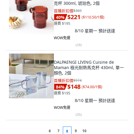
克杯 300ml, 琥珀色, 2個
首購折扣價
$369
$221
40
%
(
$110.50/1個
)
運費 $195
8/10 星期一
預計送達
WOW免運
(
10
)
DALPAENGI LIVING Cuisine de
Maman 極光耐熱馬克杯 430ml, 單一
顏色, 2個
首購折扣價
$974
$148
84
%
(
$74.00/1個
)
運費 $195
8/10 星期一
預計送達
WOW免運
(
35
)
6
7
9
10
8