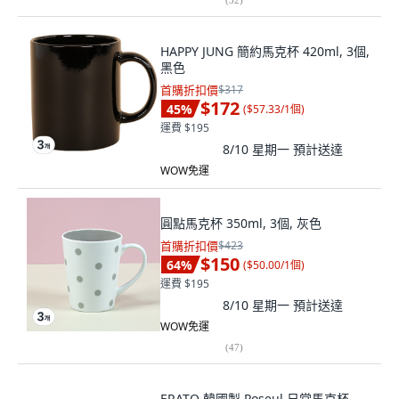
HAPPY JUNG 簡約馬克杯 420ml, 3個,
黑色
首購折扣價
$317
$172
45
%
(
$57.33/1個
)
運費 $195
8/10 星期一
預計送達
WOW免運
圓點馬克杯 350ml, 3個, 灰色
首購折扣價
$423
$150
64
%
(
$50.00/1個
)
運費 $195
8/10 星期一
預計送達
WOW免運
(
47
)
ERATO 韓國製 Poseul 日常馬克杯