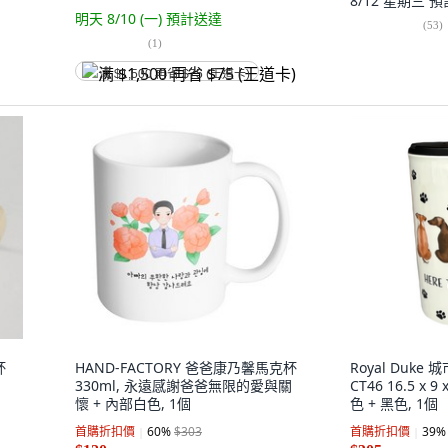
8/12 星期三
預
明天 8/10 (一)
預計送達
(
53
)
(
1
)
满 $1,500 再省 $75 (王道卡)
杯
HAND-FACTORY 爸爸康乃馨馬克杯
Royal Duk
330ml, 永遠感謝爸爸無限的愛與關
CT46 16.5 x 
懷 + 內部白色, 1個
色 + 黑色, 1個
首購折扣價
60
%
$303
首購折扣價
39
%