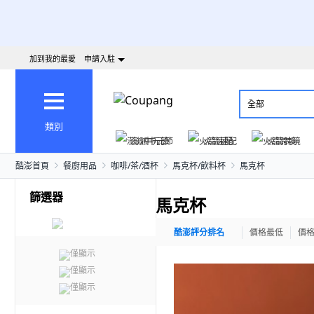
加到我的最愛
申請入駐
全部
類別
澎派中元節
火箭速配
火箭跨境
酷澎首頁
餐廚用品
咖啡/茶/酒杯
馬克杯/飲料杯
馬克杯
篩選器
馬克杯
酷澎評分排名
價格最低
價
僅顯示
僅顯示
僅顯示