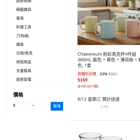
廚房收納
碗盤器皿
餐具
料理工具
刀/砧板
鍋具
日用/免洗
Chaeoreum 粉彩馬克杯4件組
360ml, 藍色 + 黃色 + 薄荷綠 +
烘焙用品
色, 1套
兒童餐具
首購折扣價
69
%
$561
廚房家電
$169
(
$169.00/1個
)
價格
8/12 星期三
預計送達
$
~
搜尋
(
119
)