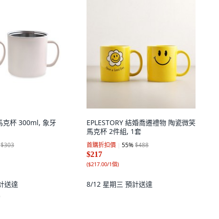
克杯 300ml, 象牙
EPLESTORY 結婚喬遷禮物 陶瓷微笑
馬克杯 2件組, 1套
$303
首購折扣價
55
%
$488
$217
(
$217.00/1個
)
計送達
8/12 星期三
預計送達
)