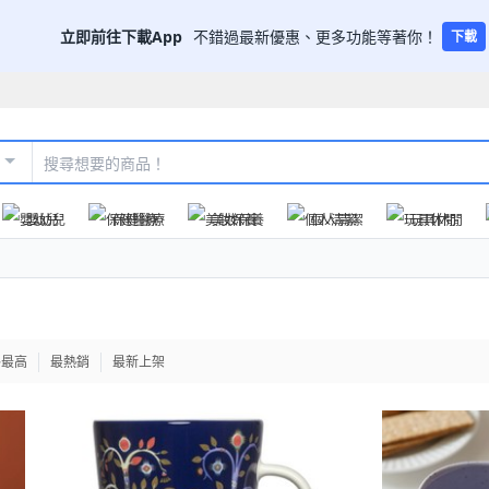
立即前往下載App
不錯過最新優惠、更多功能等著你！
下載
嬰幼兒
保健醫療
美妝保養
個人清潔
玩具休閒
格最高
最熱銷
最新上架