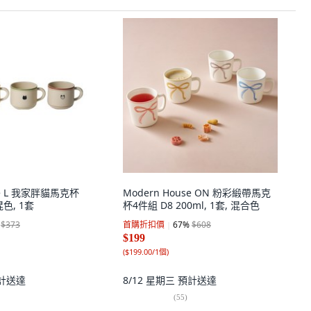
se L 我家胖貓馬克杯
Modern House ON 粉彩緞帶馬克
混色, 1套
杯4件組 D8 200ml, 1套, 混合色
$373
首購折扣價
67
%
$608
$199
(
$199.00/1個
)
計送達
8/12 星期三
預計送達
(
55
)