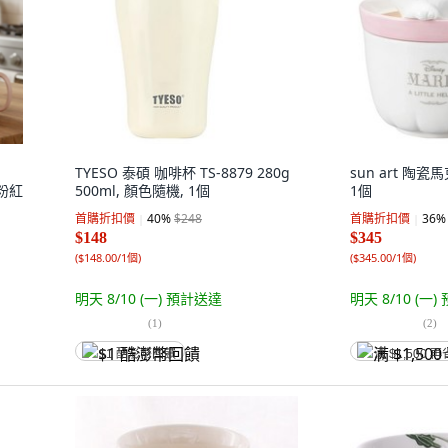
TYESO 泰碩 咖啡杯 TS-8879 280g
sun art 陶瓷馬
 粉紅
500ml, 顏色隨機, 1個
1個
首購折扣價
40
%
$248
首購折扣價
36
%
$148
$345
(
$148.00/1個
)
(
$345.00/1個
)
明天 8/10 (一)
預計送達
明天 8/10 (一)
(
1
)
(
2
)
$1 酷澎幣回饋
满 $1,500 再