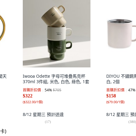
海闊天
Iwooa Odette 字母可堆疊馬克杯
DIYOU 不鏽鋼馬
370ml 3件組, 米色, 白色, 綠色, 1套
白, 2個
首購折扣價
54
%
$705
首購折扣價
47
%
$322
$158
(
$322.00/1個
)
(
$79.00/1個
)
8/12 星期三
預計送達
8/12 星期三
預
(
17
)
(
380