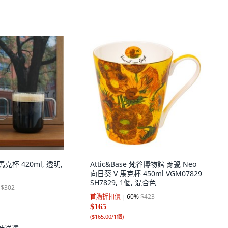
an馬克杯 420ml, 透明,
Attic&Base 梵谷博物館 骨瓷 Neo
向日葵 V 馬克杯 450ml VGM07829
SH7829, 1個, 混合色
$302
首購折扣價
60
%
$423
$165
(
$165.00/1個
)