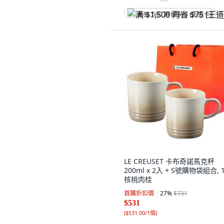
满 $1,500 再省 $75 (王道卡)
LE CREUSET 卡布奇諾馬克杯
200ml x 2入 + S號購物袋組合, 
核桃肉桂
首購折扣價
27
%
$731
$531
(
$531.00/1個
)