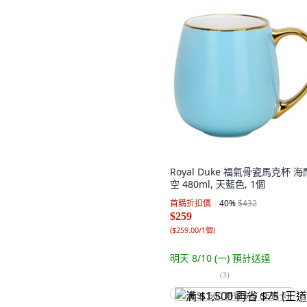
Royal Duke 福氣骨瓷馬克杯 
空 480ml, 天藍色, 1個
首購折扣價
40
%
$432
$259
(
$259.00/1個
)
明天 8/10 (一)
預計送達
(
3
)
满 $1,500 再省 $75 (王道卡)