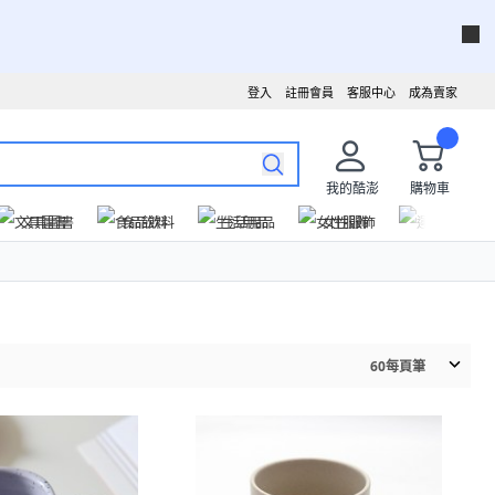
登入
註冊會員
客服中心
成為賣家
我的酷澎
購物車
文具圖書
食品飲料
生活用品
女性服飾
運動戶外
60
每頁筆