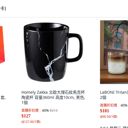
Homely Zakka 北歐大理石紋馬克杯
LaBONI Trit
1套,
陶瓷杯 容量360ml 高度10cm, 黑色,
2個
1個
首購折扣價
40
%
首購折扣價
40
%
$213
$181
$127
(
$90.50/1個
)
(
$127.00/1個
)