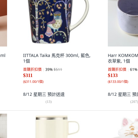
ml
IITTALA Taika 馬克杯 300ml, 藍色,
Harr KOMKOM
1個
衣草紫, 1個
首購折扣價
39
%
$511
首購折扣價
61
%
$311
$133
(
$311.00/1個
)
(
$133.00/1個
)
8/12 星期三
預計送達
8/12 星期三
預
(
13
)
(
207