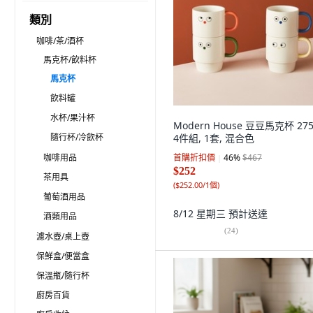
類別
咖啡/茶/酒杯
馬克杯/飲料杯
馬克杯
飲料罐
水杯/果汁杯
Modern House 豆豆馬克杯 275
隨行杯/冷飲杯
4件組, 1套, 混合色
咖啡用品
首購折扣價
46
%
$467
$252
茶用具
(
$252.00/1個
)
葡萄酒用品
8/12 星期三
預計送達
酒類用品
(
24
)
濾水壺/桌上壺
保鮮盒/便當盒
保溫瓶/隨行杯
廚房百貨