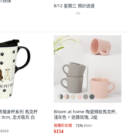
計送達
8/12 星期三
預計送達
(
4
)
e 城市隨身杯系列 馬克杯
Bloom at home 陶瓷條紋馬克杯,
9 x 9cm, 忠犬衛兵 白
淺灰色 + 迷霧玫瑰, 2組
首購折扣價
72
%
$561
$505
$154