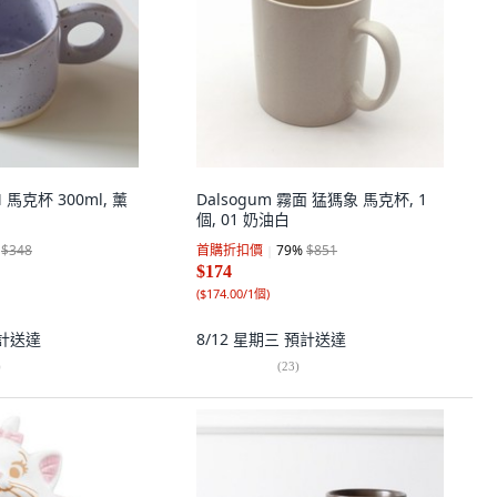
 馬克杯 300ml, 薰
Dalsogum 霧面 猛獁象 馬克杯, 1
個, 01 奶油白
$348
首購折扣價
79
%
$851
$174
(
$174.00/1個
)
計送達
8/12 星期三
預計送達
)
(
23
)