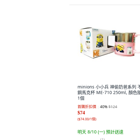
minions 小小兵 神偷奶爸系列 
鋼馬克杯 ME-710 250ml, 顏色
1個
首購折扣價
40
%
$124
$74
(
$74.00/1個
)
明天 8/10 (一)
預計送達
(
1
)