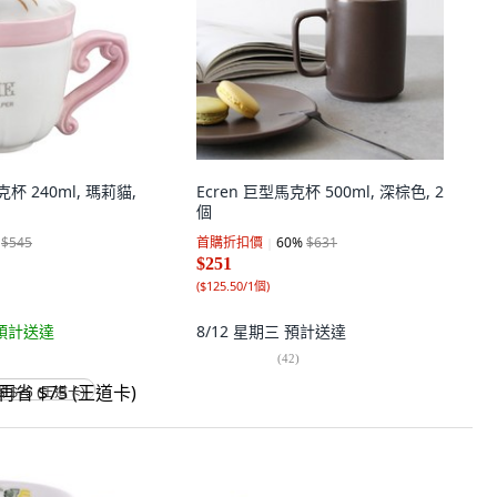
克杯 240ml, 瑪莉貓,
Ecren 巨型馬克杯 500ml, 深棕色, 2
個
$545
首購折扣價
60
%
$631
$251
(
$125.50/1個
)
預計送達
8/12 星期三
預計送達
(
42
)
省 $75 (王道卡)