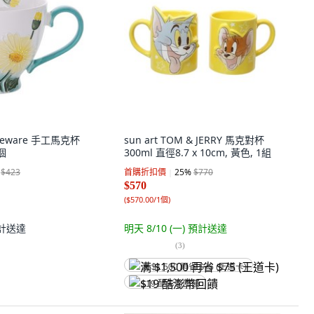
Floeware 手工馬克杯
sun art TOM & JERRY 馬克對杯
1個
300ml 直徑8.7 x 10cm, 黃色, 1組
$423
首購折扣價
25
%
$770
$570
(
$570.00/1個
)
計送達
明天 8/10 (一)
預計送達
(
3
)
满 $1,500 再省 $75 (王道卡)
$19 酷澎幣回饋