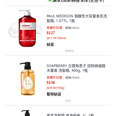
满 $1,500 再省 $75 (王道卡)
PAUL MEDISON 弱酸性大容量香氛洗
髮精, 1.077L, 1瓶
首購折扣價
80
%
$652
$127
(
$11.79/100ml
)
缺貨
(
6402
)
SOAPBERRY 古寶無患子 招財納福檀
木薰香 洗髮精, 400g, 1瓶
首購折扣價
40
%
$260
$156
(
$39.00/100g
)
暫時缺貨
(
33
)
香氛洗髮精 爽身粉香, 1L, 1瓶