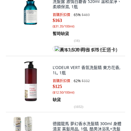
洗髮露 激情白麝香 520ml 溫和潔淨、
柔順保濕, 1瓶
首購折扣價
65
%
$469
$163
(
$31.35/100ml
)
暫時缺貨
(
16
)
满 $1,500 再省 $75 (王道卡)
L'ODEUR VERT 香氛洗髮精 東方花香,
1L, 1瓶
首購折扣價
62
%
$332
$125
(
$12.50/100ml
)
缺貨
(
1032
)
德國龍馬 夢幻香水洗髮精 300ml 身體
清潔 美髮用品, 1個, 酷男沐浴乳+洗髮