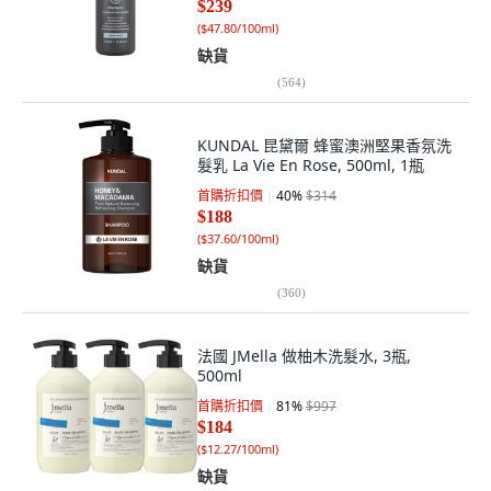
$239
(
$47.80/100ml
)
缺貨
(
564
)
KUNDAL 昆黛爾 蜂蜜澳洲堅果香氛洗
髮乳 La Vie En Rose, 500ml, 1瓶
首購折扣價
40
%
$314
$188
(
$37.60/100ml
)
缺貨
(
360
)
法國 JMella 做柚木洗髮水, 3瓶,
500ml
首購折扣價
81
%
$997
$184
(
$12.27/100ml
)
缺貨