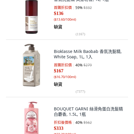
首購折扣價
59
%
$332
$136
(
$13.60/100ml
)
缺貨
(
1167
)
Bioklasse Milk Baobab 香氛洗髮精,
White Soap, 1L, 1入
首購折扣價
40
%
$279
$167
(
$16.70/100ml
)
缺貨
(
7377
)
BOUQUET GARNI 絲滑角蛋白洗髮精
白麝香, 1.5L, 1瓶
折扣後價格
40
%
$562
$333