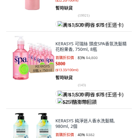
(
$22.20/100ml
)
暫時缺貨
(
19921
)
满 $1,500 再省 $75 (王道卡)
KERASYS 可瑞絲 頭皮SPA香氛洗髮精
花粉果香, 750ml, 8瓶
首購折扣價
83
%
$4,800
$800
(
$13.33/100ml
)
暫時缺貨
(
143
)
满 $1,500 再省 $75 (王道卡)
$25 酷澎幣回饋
KERASYS 純淨迷人香水洗髮精,
980ml, 2個
首購折扣價
40
%
$382