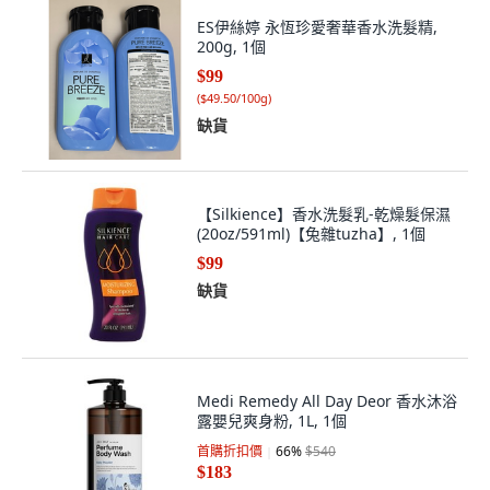
ES伊絲婷 永恆珍愛奢華香水洗髮精,
200g, 1個
$99
(
$49.50/100g
)
缺貨
【Silkience】香水洗髮乳-乾燥髮保濕
(20oz/591ml)【兔雜tuzha】, 1個
$99
缺貨
Medi Remedy All Day Deor 香水沐浴
露嬰兒爽身粉, 1L, 1個
首購折扣價
66
%
$540
$183