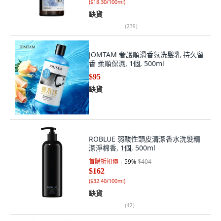
(
$18.30/100ml
)
缺貨
(
239
)
JOMTAM 奢護順滑香氛洗髮乳 持久留
香 柔順保濕, 1個, 500ml
$95
缺貨
ROBLUE 弱酸性頭皮清潔香水洗髮精
潔淨棉香, 1個, 500ml
首購折扣價
59
%
$404
$162
(
$32.40/100ml
)
缺貨
(
42
)