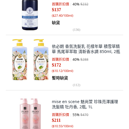
首購折扣價
40
%
$232
$137
(
$27.40/100ml
)
缺貨
(
136
)
依必朗 香氛洗髮乳 花樣年華 積雪草精
華 馬尾草萃取 清新香水調 850ml, 2瓶
首購折扣價
40
%
$288
$172
(
$10.12/100ml
)
暫時缺貨
(
112
)
mise en scene 魅尚萱 珍珠亮澤護理
洗髮精 牡丹香, 2瓶, 1L
首購折扣價
55
%
$470
$211
(
$10.55/100ml
)