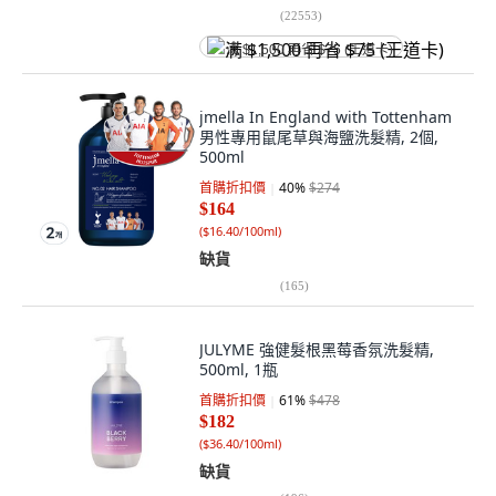
(
22553
)
满 $1,500 再省 $75 (王道卡)
jmella In England with Tottenham
男性專用鼠尾草與海鹽洗髮精, 2個,
500ml
首購折扣價
40
%
$274
$164
(
$16.40/100ml
)
缺貨
(
165
)
JULYME 強健髮根黑莓香氛洗髮精,
500ml, 1瓶
首購折扣價
61
%
$478
$182
(
$36.40/100ml
)
缺貨