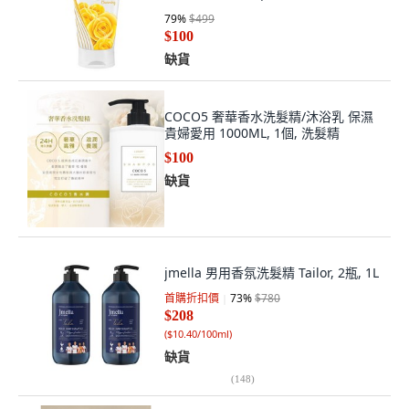
79
%
$499
$100
缺貨
COCO5 奢華香水洗髮精/沐浴乳 保濕
貴婦愛用 1000ML, 1個, 洗髮精
$100
缺貨
jmella 男用香氛洗髮精 Tailor, 2瓶, 1L
首購折扣價
73
%
$780
$208
(
$10.40/100ml
)
缺貨
(
148
)