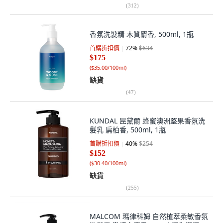
(
312
)
香氛洗髮精 木質麝香, 500ml, 1瓶
首購折扣價
72
%
$634
$175
(
$35.00/100ml
)
缺貨
(
47
)
KUNDAL 昆黛爾 蜂蜜澳洲堅果香氛洗
髮乳 扁柏香, 500ml, 1瓶
首購折扣價
40
%
$254
$152
(
$30.40/100ml
)
缺貨
(
255
)
MALCOM 瑪律科姆 自然植萃柔敏香氛