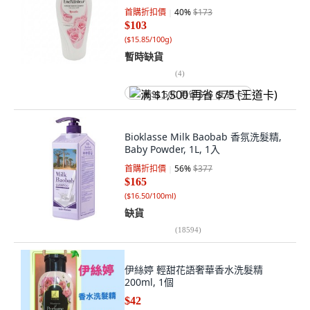
首購折扣價
40
%
$173
$103
(
$15.85/100g
)
暫時缺貨
(
4
)
满 $1,500 再省 $75 (王道卡)
Bioklasse Milk Baobab 香氛洗髮精,
Baby Powder, 1L, 1入
首購折扣價
56
%
$377
$165
(
$16.50/100ml
)
缺貨
(
18594
)
伊絲婷 輕甜花語奢華香水洗髮精
200ml, 1個
$42