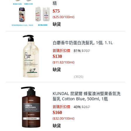
精
$75
(
$25.00/100ml
)
缺貨
白麝香牛奶蛋白洗髮乳, 1個, 1.1L
首購折扣價
81
%
$707
$130
(
$11.82/100ml
)
缺貨
(
3026
)
KUNDAL 昆黛爾 蜂蜜澳洲堅果香氛洗
髮乳 Cotton Blue, 500ml, 1瓶
首購折扣價
40
%
$267
$160
(
$32.00/100ml
)
缺貨