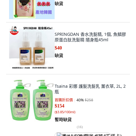
缺貨
SPRINGDAN 香水洗髮精, 1個, 魚鱗膠
原蛋白肽洗髮精 隨身瓶45ml
$40
缺貨
Tsaina 彩娜 護髮洗髮乳 薰衣草, 2L, 2
瓶
首購折扣價
40
%
$258
$154
(
$3.85/100ml
)
暫時缺貨
(
16
)