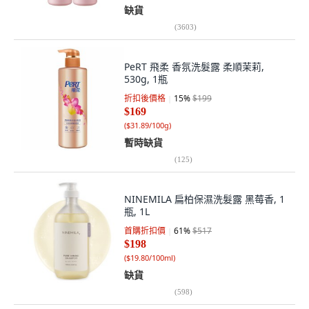
缺貨
(
3603
)
PeRT 飛柔 香氛洗髮露 柔順茉莉,
530g, 1瓶
折扣後價格
15
%
$199
$169
(
$31.89/100g
)
暫時缺貨
(
125
)
NINEMILA 扁柏保濕洗髮露 黑莓香, 1
瓶, 1L
首購折扣價
61
%
$517
$198
(
$19.80/100ml
)
缺貨
(
598
)