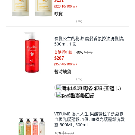
$231
(
$23.10/100ml
)
缺貨
(
16
)
長髮公主的秘密 魔髮香氛控油洗髮精,
500ml, 1瓶
首購折扣價
40
%
$479
$287
(
$57.40/100ml
)
暫時缺貨
(
25
)
满 $1,500 再省 $75 (王道卡)
$33 酷澎幣回饋
VEFUME 香水人生 果酸微粒子洗髮露
血橙光感蓬鬆, 1個, 血橙光感蓬鬆洗髮
露 500ML, 500ml
78
%
$1,280