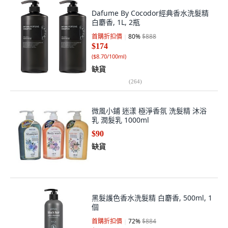
Dafume By Cocodor經典香水洗髮精
白麝香, 1L, 2瓶
首購折扣價
80
%
$888
$174
(
$8.70/100ml
)
缺貨
(
264
)
微風小鋪 迷漾 極淨香氛 洗髮精 沐浴
乳 潤髮乳 1000ml
$90
缺貨
黑髮護色香水洗髮精 白麝香, 500ml, 1
個
首購折扣價
72
%
$884