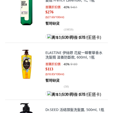
髮精 French Lavender, 1L, 1瓶
首購折扣價
40
%
$461
$276
(
$27.60/100ml
)
暫時缺貨
(
19859
)
满 $1,500 再省 $75 (王道卡)
ELASTINE 伊絲婷 花綻一瞬奢華香水
洗髮精 滋養防斷款, 600ml, 1瓶
首購折扣價
40
%
$189
$113
(
$18.83/100ml
)
暫時缺貨
(
58
)
满 $1,500 再省 $75 (王道卡)
Dr.SEED 活絡頭髮洗髮露, 500ml, 1瓶