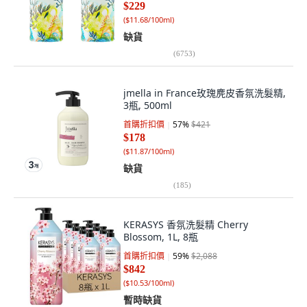
$229
(
$11.68/100ml
)
缺貨
(
6753
)
jmella in France玫瑰麂皮香氛洗髮精,
3瓶, 500ml
首購折扣價
57
%
$421
$178
(
$11.87/100ml
)
缺貨
(
185
)
KERASYS 香氛洗髮精 Cherry
Blossom, 1L, 8瓶
首購折扣價
59
%
$2,088
$842
(
$10.53/100ml
)
暫時缺貨