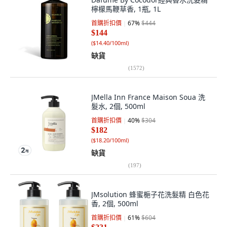
檸檬馬鞭草香, 1瓶, 1L
首購折扣價
67
%
$444
$144
(
$14.40/100ml
)
缺貨
(
1572
)
JMella Inn France Maison Soua 洗
髮水, 2個, 500ml
首購折扣價
40
%
$304
$182
(
$18.20/100ml
)
缺貨
(
197
)
JMsolution 蜂蜜梔子花洗髮精 白色花
香, 2個, 500ml
首購折扣價
61
%
$604