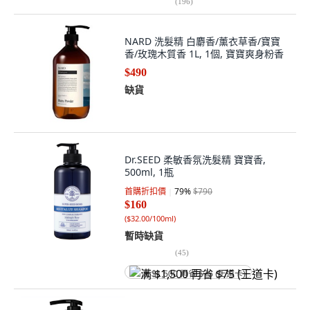
(
196
)
NARD 洗髮精 白麝香/薰衣草香/寶寶
香/玫瑰木質香 1L, 1個, 寶寶爽身粉香
$490
缺貨
Dr.SEED 柔敏香氛洗髮精 寶寶香,
500ml, 1瓶
首購折扣價
79
%
$790
$160
(
$32.00/100ml
)
暫時缺貨
(
45
)
满 $1,500 再省 $75 (王道卡)