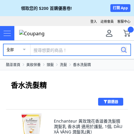
領取您的
$200
首購優惠卷!
打開 App
登入
註冊會員
客服中心
全部
酷澎首頁
美妝保養
頭髮
洗髮
香水洗髮精
香水洗髮精
篩選器
Enchanteur 黃玫瑰花香滋養洗髮精
潤髮乳 香水調 適用於護髮, 1個, DẦU
XẢ VÀNG 潤髮乳(黃）