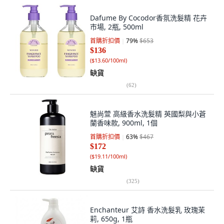
Dafume By Cocodor香氛洗髮精 花卉
市場, 2瓶, 500ml
首購折扣價
79
%
$653
$136
(
$13.60/100ml
)
缺貨
(
62
)
魅尚萱 高級香水洗髮精 英國梨與小蒼
蘭香味款, 900ml, 1個
首購折扣價
63
%
$467
$172
(
$19.11/100ml
)
缺貨
(
325
)
Enchanteur 艾詩 香水洗髮乳 玫瑰茉
莉, 650g, 1瓶