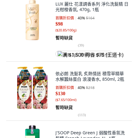
LUX 麗仕 花漾調香系列 淨化洗髮精 日
光柑橙香氛, 470g, 1瓶
首購折扣價
40
%
$164
$98
(
$20.85/100g
)
暫時缺貨
(
39
)
满 $1,500 再省 $75 (王道卡)
依必朗 洗髮乳 炙熱情迷 積雪草精華
水解蠶絲蛋白 浪漫香水, 850ml, 2瓶
首購折扣價
40
%
$218
$130
(
$7.65/100ml
)
暫時缺貨
(
113
)
J'SOOP Deep Green J 弱酸性香氛洗