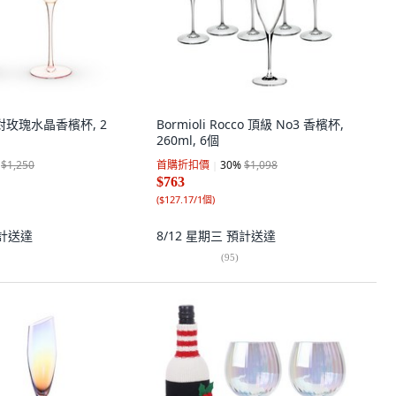
派對玫瑰水晶香檳杯, 2
Bormioli Rocco 頂級 No3 香檳杯,
260ml, 6個
$1,250
首購折扣價
30
%
$1,098
$763
(
$127.17/1個
)
計送達
8/12 星期三
預計送達
(
95
)