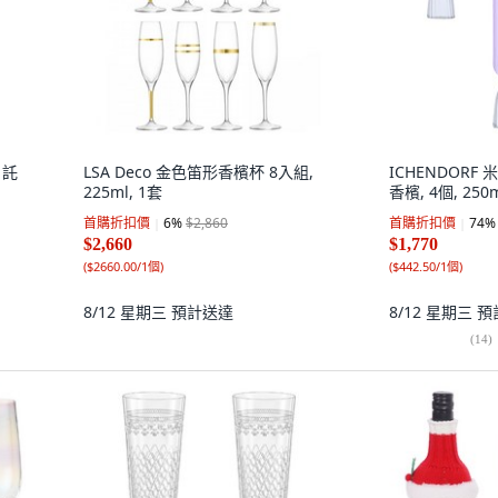
l 託
LSA Deco 金色笛形香檳杯 8入組,
ICHENDORF
225ml, 1套
香檳, 4個, 250
首購折扣價
6
%
$2,860
首購折扣價
74
%
$2,660
$1,770
(
$2660.00/1個
)
(
$442.50/1個
)
8/12 星期三
預計送達
8/12 星期三
預
(
14
)