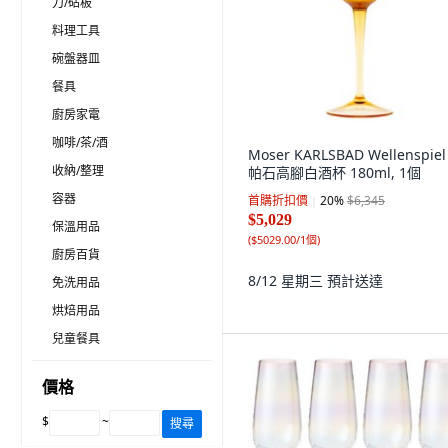
刀/砧板
料理工具
碗盤器皿
餐具
廚房家電
咖啡/茶/酒
Moser KARLSBAD Wellenspie
收納/整理
帕石高腳白酒杯 180ml, 1個
容器
首購折扣價
20
%
$6,345
$5,029
保溫用品
(
$5029.00/1個
)
廚房百貨
8/12 星期三
預計送達
免洗用品
烘焙用品
兒童餐具
價格
$
~
搜尋