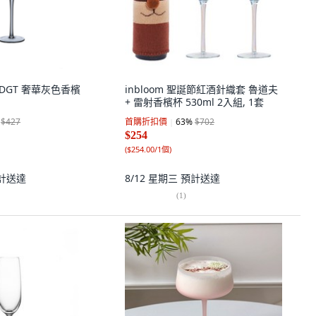
e DGT 奢華灰色香檳
inbloom 聖誕節紅酒針織套 魯道夫
+ 雷射香檳杯 530ml 2入組, 1套
$427
首購折扣價
63
%
$702
$254
(
$254.00/1個
)
計送達
8/12 星期三
預計送達
(
1
)