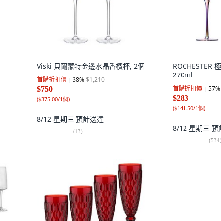
Viski 貝爾蒙特金邊水晶香檳杯, 2個
ROCHESTER 
270ml
首購折扣價
38
%
$1,210
首購折扣價
57
%
$750
$283
(
$375.00/1個
)
(
$141.50/1個
)
8/12 星期三
預計送達
8/12 星期三
預
(
13
)
(
534