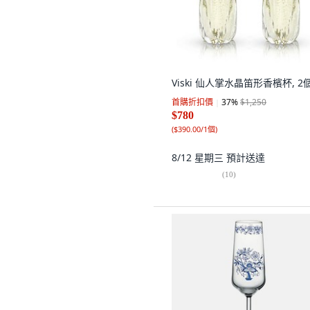
Viski 仙人掌水晶笛形香檳杯, 2
首購折扣價
37
%
$1,250
$780
(
$390.00/1個
)
8/12 星期三
預計送達
(
10
)