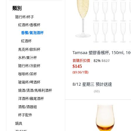
類別
隨行杯/杯子
紅酒杯/香檳杯
香檳/氣泡酒杯
紅酒杯
馬克杯/飲料杯
Tamsaa 塑膠香檳杯, 150ml, 1
水杯/果汁杯
首購折扣價
82
%
$827
隨行杯/冷飲杯
$145
(
$9.06/1個
)
咖啡杯/茶杯
玻璃杯/啤酒杯
8/12 星期三
預計送達
燒酒/清酒/馬格利酒杯
(
60
)
洋酒杯/雞尾酒杯
酒瓶/酒器組
杯子配件
鍋具