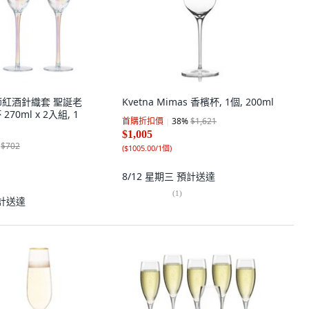
誕節紅酒針織套 聖誕老
Kvetna Mimas 香檳杯, 1個, 200ml
70ml x 2入組, 1
首購折扣價
38
%
$1,621
$1,005
$702
(
$1005.00/1個
)
8/12 星期三
預計送達
(
1
)
計送達