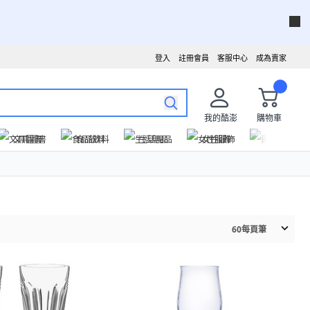
登入
註冊會員
客服中心
成為賣家
我的酷澎
購物車
文具圖書
食品飲料
生活用品
女性服飾
運動戶外
60
每頁筆