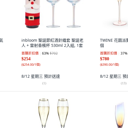
 氣
inbloom 聖誕節紅酒針織套 聖誕老
TWINE 花園
人 + 雷射香檳杯 530ml 2入組, 1套
個
首購折扣價
63
%
$702
首購折扣價
37
%
$254
$780
(
$254.00/1個
)
(
$390.00/1個
)
8/12 星期三
預計送達
8/12 星期三
預
(
1
)
(
13
)