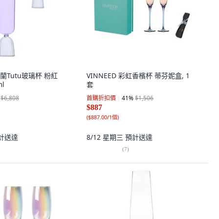
 米蘭Tutu玻璃杯 粉紅
VINNEED 彩虹香檳杯 蒂芬妮盒, 1
ml
套
$6,808
首購折扣價
41
%
$1,506
$887
(
$887.00/1個
)
計送達
8/12 星期三
預計送達
(
7
)