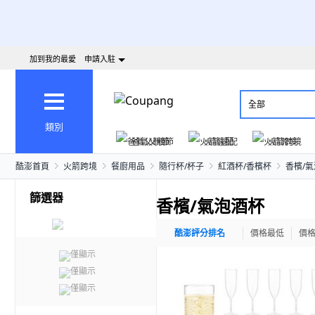
加到我的最愛
申請入駐
全部
類別
爸氣父親節
火箭速配
火箭跨境
酷澎首頁
火箭跨境
餐廚用品
隨行杯/杯子
紅酒杯/香檳杯
香檳/
篩選器
香檳/氣泡酒杯
酷澎評分排名
價格最低
價
僅顯示
僅顯示
僅顯示