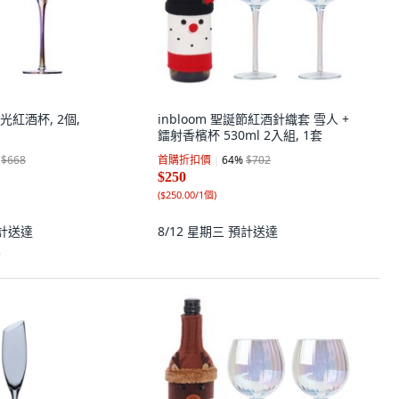
極光紅酒杯, 2個,
inbloom 聖誕節紅酒針織套 雪人 +
鐳射香檳杯 530ml 2入組, 1套
$668
首購折扣價
64
%
$702
$250
(
$250.00/1個
)
計送達
8/12 星期三
預計送達
)