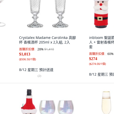
Crystalex Madame Carolinka 高腳
inbloom 聖
杯 香檳酒杯 205ml x 2入組, 2入
人 + 雷射香檳杯 2
套
首購折扣價
28
%
$1,410
首購折扣價
60
%
$1,013
$274
(
$506.50/1個
)
(
$274.00/1個
)
8/12 星期三
預計送達
8/12 星期三
預
(
2
)