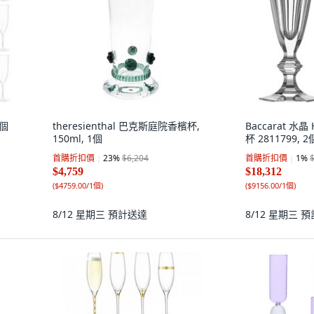
6個
theresienthal 巴克斯庭院香檳杯,
Baccarat 水晶 
150ml, 1個
杯 2811799, 2
首購折扣價
23
%
$6,204
首購折扣價
1
%
$4,759
$18,312
(
$4759.00/1個
)
(
$9156.00/1個
)
8/12 星期三
預計送達
8/12 星期三
預