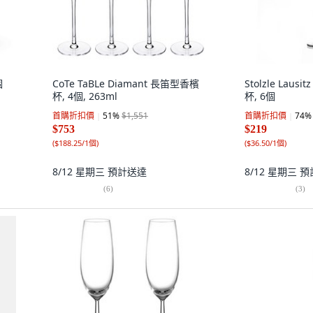
個
CoTe TaBLe Diamant 長笛型香檳
Stolzle Lausi
杯, 4個, 263ml
杯, 6個
首購折扣價
51
%
$1,551
首購折扣價
74
%
$753
$219
(
$188.25/1個
)
(
$36.50/1個
)
8/12 星期三
預計送達
8/12 星期三
預
(
6
)
(
3
)