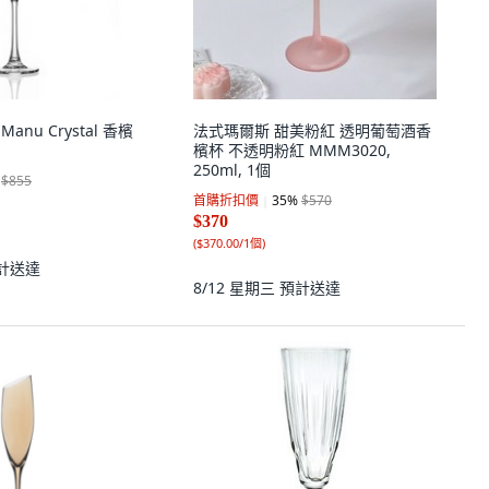
tz Manu Crystal 香檳
法式瑪爾斯 甜美粉紅 透明葡萄酒香
檳杯 不透明粉紅 MMM3020,
250ml, 1個
$855
首購折扣價
35
%
$570
$370
(
$370.00/1個
)
計送達
8/12 星期三
預計送達