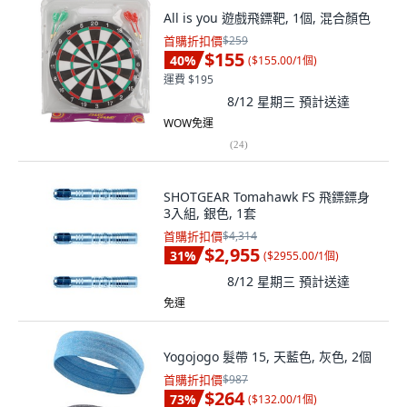
All is you 遊戲飛鏢靶, 1個, 混合顏色
首購折扣價
$259
$155
40
%
(
$155.00/1個
)
運費 $195
8/12 星期三
預計送達
WOW免運
(
24
)
SHOTGEAR Tomahawk FS 飛鏢鏢身
3入組, 銀色, 1套
首購折扣價
$4,314
$2,955
31
%
(
$2955.00/1個
)
8/12 星期三
預計送達
免運
Yogojogo 髮帶 15, 天藍色, 灰色, 2個
首購折扣價
$987
$264
73
%
(
$132.00/1個
)