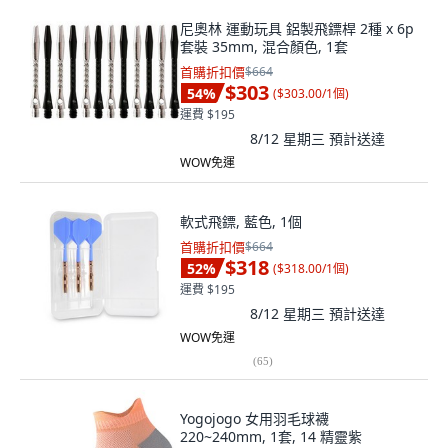
尼奧林 運動玩具 鋁製飛鏢桿 2種 x 6p
套裝 35mm, 混合顏色, 1套
首購折扣價
$664
$303
54
%
(
$303.00/1個
)
運費 $195
8/12 星期三
預計送達
WOW免運
軟式飛鏢, 藍色, 1個
首購折扣價
$664
$318
52
%
(
$318.00/1個
)
運費 $195
8/12 星期三
預計送達
WOW免運
(
65
)
Yogojogo 女用羽毛球襪
220~240mm, 1套, 14 精靈紫