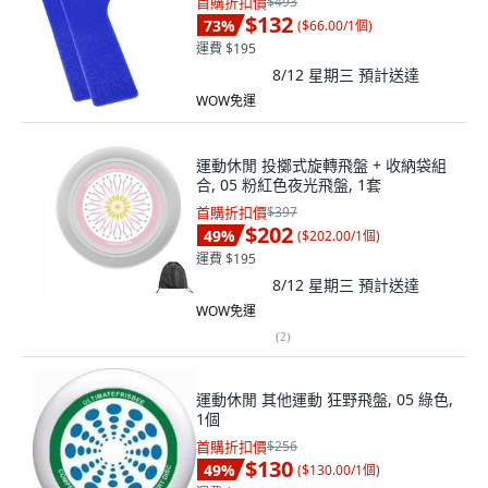
首購折扣價
$493
$132
73
%
(
$66.00/1個
)
運費 $195
8/12 星期三
預計送達
WOW免運
運動休閒 投擲式旋轉飛盤 + 收納袋組
合, 05 粉紅色夜光飛盤, 1套
首購折扣價
$397
$202
49
%
(
$202.00/1個
)
運費 $195
8/12 星期三
預計送達
WOW免運
(
2
)
運動休閒 其他運動 狂野飛盤, 05 綠色,
1個
首購折扣價
$256
$130
49
%
(
$130.00/1個
)