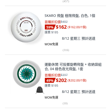
(
457
)
SKARO 飛盤 極限飛盤, 白色, 1個
首購折扣價
$402
$162
59
%
(
$162.00/1個
)
運費 $195
8/12 星期三
預計送達
WOW免運
(
316
)
運動休閒 可投擲旋轉飛盤 + 收納袋組
合, 04 綠色夜光飛盤, 1套
首購折扣價
$397
$202
49
%
(
$202.00/1個
)
運費 $195
8/12 星期三
預計送達
WOW免運
(
10
)