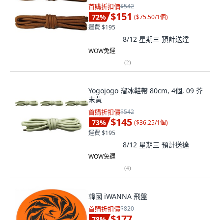
首購折扣價
$542
$151
72
%
(
$75.50/1個
)
運費 $195
8/12 星期三
預計送達
WOW免運
(
2
)
Yogojogo 溜冰鞋帶 80cm, 4個, 09 芥
末黃
首購折扣價
$542
$145
73
%
(
$36.25/1個
)
運費 $195
8/12 星期三
預計送達
WOW免運
(
4
)
韓國 iWANNA 飛盤
首購折扣價
$820
$177
78
%