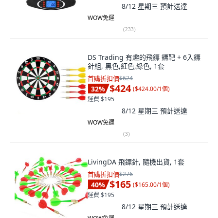
8/12 星期三
預計送達
WOW免運
(
233
)
DS Trading 有趣的飛鏢 鏢靶 + 6入鏢
針組, 黑色,紅色,綠色, 1套
首購折扣價
$624
$424
32
%
(
$424.00/1個
)
運費 $195
8/12 星期三
預計送達
WOW免運
(
3
)
LivingDA 飛鏢針, 隨機出貨, 1套
首購折扣價
$276
$165
40
%
(
$165.00/1個
)
運費 $195
8/12 星期三
預計送達