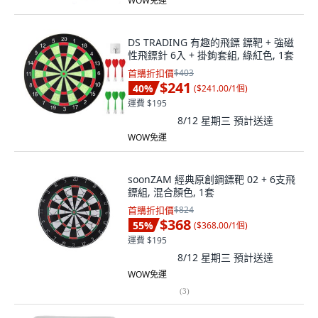
WOW免運
DS TRADING 有趣的飛鏢 鏢靶 + 強磁
性飛鏢針 6入 + 掛鉤套組, 綠紅色, 1套
首購折扣價
$403
$241
40
%
(
$241.00/1個
)
運費 $195
8/12 星期三
預計送達
WOW免運
soonZAM 經典原創鋼鏢靶 02 + 6支飛
鏢組, 混合顏色, 1套
首購折扣價
$824
$368
55
%
(
$368.00/1個
)
運費 $195
8/12 星期三
預計送達
WOW免運
(
3
)