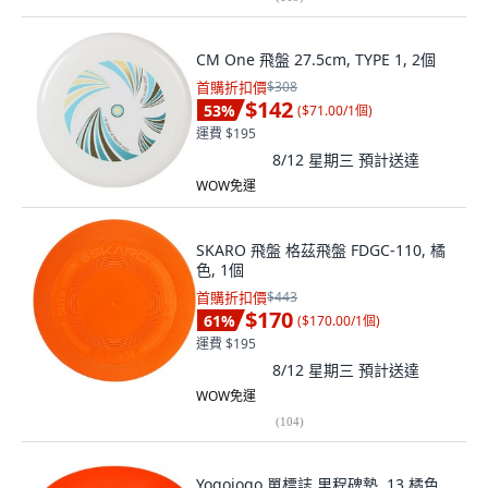
CM One 飛盤 27.5cm, TYPE 1, 2個
首購折扣價
$308
$142
53
%
(
$71.00/1個
)
運費 $195
8/12 星期三
預計送達
WOW免運
SKARO 飛盤 格茲飛盤 FDGC-110, 橘
色, 1個
首購折扣價
$443
$170
61
%
(
$170.00/1個
)
運費 $195
8/12 星期三
預計送達
WOW免運
(
104
)
Yogojogo 單標誌 里程碑墊, 13 橘色,