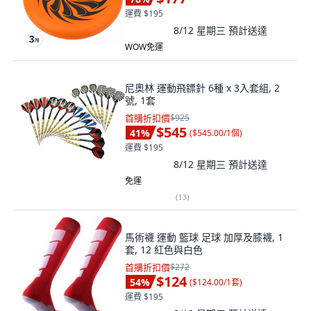
運費 $195
8/12 星期三
預計送達
WOW免運
尼奧林 運動飛鏢針 6種 x 3入套組, 2
號, 1套
首購折扣價
$925
$545
41
%
(
$545.00/1個
)
運費 $195
8/12 星期三
預計送達
免運
(
13
)
馬術襪 運動 籃球 足球 加厚及膝襪, 1
套, 12 紅色與白色
首購折扣價
$272
$124
54
%
(
$124.00/1套
)
運費 $195