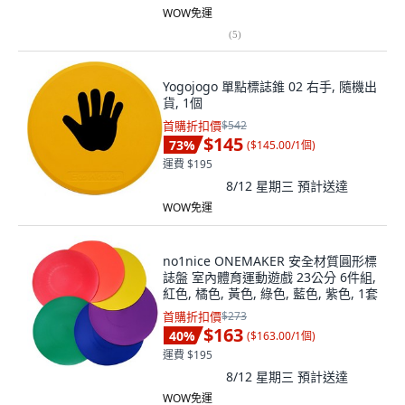
WOW免運
(
5
)
Yogojogo 單點標誌錐 02 右手, 隨機出
貨, 1個
首購折扣價
$542
$145
73
%
(
$145.00/1個
)
運費 $195
8/12 星期三
預計送達
WOW免運
no1nice ONEMAKER 安全材質圓形標
誌盤 室內體育運動遊戲 23公分 6件組,
紅色, 橘色, 黃色, 綠色, 藍色, 紫色, 1套
首購折扣價
$273
$163
40
%
(
$163.00/1個
)
運費 $195
8/12 星期三
預計送達
WOW免運