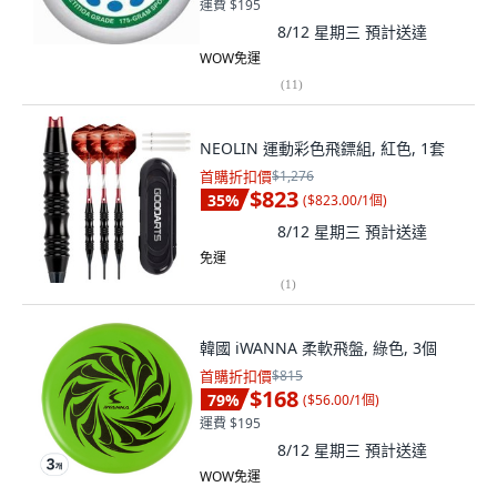
運費 $195
8/12 星期三
預計送達
WOW免運
(
11
)
NEOLIN 運動彩色飛鏢組, 紅色, 1套
首購折扣價
$1,276
$823
35
%
(
$823.00/1個
)
8/12 星期三
預計送達
免運
(
1
)
韓國 iWANNA 柔軟飛盤, 綠色, 3個
首購折扣價
$815
$168
79
%
(
$56.00/1個
)
運費 $195
8/12 星期三
預計送達
WOW免運