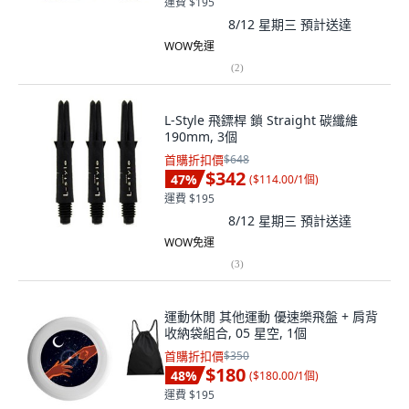
運費 $195
8/12 星期三
預計送達
WOW免運
(
2
)
L-Style 飛鏢桿 鎖 Straight 碳纖維
190mm, 3個
首購折扣價
$648
$342
47
%
(
$114.00/1個
)
運費 $195
8/12 星期三
預計送達
WOW免運
(
3
)
運動休閒 其他運動 優速樂飛盤 + 肩背
收納袋組合, 05 星空, 1個
首購折扣價
$350
$180
48
%
(
$180.00/1個
)
運費 $195