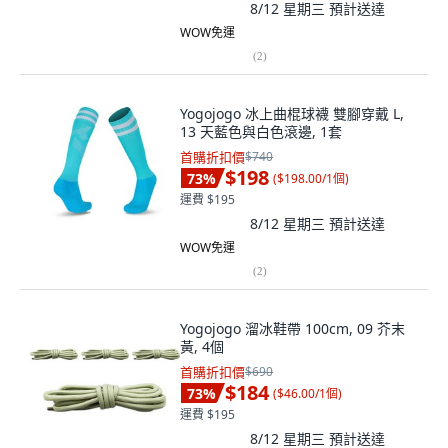
8/12 星期三
預計送達
WOW免運
(
2
)
Yogojogo 冰上曲棍球襪 雙腳穿戴 L,
13 天藍色與白色滾邊, 1套
首購折扣價
$740
$198
73
%
(
$198.00/1個
)
運費 $195
8/12 星期三
預計送達
WOW免運
(
2
)
Yogojogo 溜冰鞋帶 100cm, 09 芥末
黃, 4個
首購折扣價
$690
$184
73
%
(
$46.00/1個
)
運費 $195
8/12 星期三
預計送達