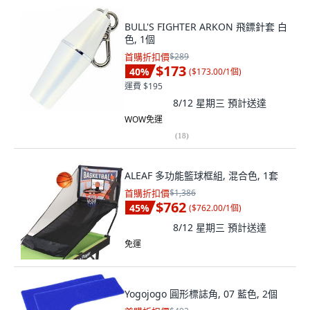
BULL'S FIGHTER ARKON 飛鏢針套 白
色, 1個
首購折扣價
$289
$173
40
%
(
$173.00/1個
)
運費 $195
8/12 星期三
預計送達
WOW免運
(
18
)
ALEAF 多功能籃球框組, 混合色, 1套
首購折扣價
$1,386
$762
45
%
(
$762.00/1個
)
8/12 星期三
預計送達
免運
Yogojogo 圓形標誌角, 07 藍色, 2個