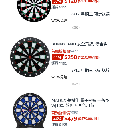
$120
57
%
(
$120.00/1個
)
運費 $195
8/12 星期三
預計送達
WOW免運
(
382
)
BUNNYLAND 安全飛鏢, 混合色
首購折扣價
$427
$250
41
%
(
$250.00/1個
)
運費 $195
8/12 星期三
預計送達
WOW免運
(
923
)
MATRIX 美傑仕 電子飛鏢 一般型
WJ100, 藍色 + 白色, 1個
首購折扣價
$893
$479
46
%
(
$479.00/1個
)
運費 $195