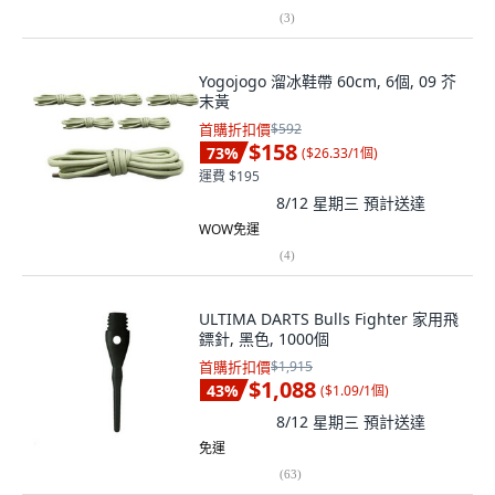
(
3
)
Yogojogo 溜冰鞋帶 60cm, 6個, 09 芥
末黃
首購折扣價
$592
$158
73
%
(
$26.33/1個
)
運費 $195
8/12 星期三
預計送達
WOW免運
(
4
)
ULTIMA DARTS Bulls Fighter 家用飛
鏢針, 黑色, 1000個
首購折扣價
$1,915
$1,088
43
%
(
$1.09/1個
)
8/12 星期三
預計送達
免運
(
63
)