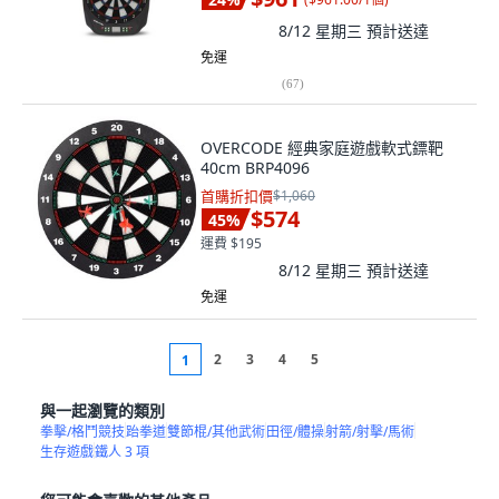
8/12 星期三
預計送達
免運
(
67
)
OVERCODE 經典家庭遊戲軟式鏢靶
40cm BRP4096
首購折扣價
$1,060
$574
45
%
運費 $195
8/12 星期三
預計送達
免運
2
3
4
5
1
與一起瀏覽的類別
拳擊/格鬥競技
跆拳道
雙節棍/其他武術
田徑/體操
射箭/射擊/馬術
生存遊戲
鐵人 3 項