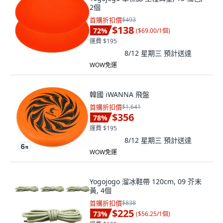
2個
首購折扣價
$493
$138
72
%
(
$69.00/1個
)
運費 $195
8/12 星期三
預計送達
WOW免運
韓國 iWANNA 飛盤
首購折扣價
$1,641
$356
78
%
運費 $195
8/12 星期三
預計送達
WOW免運
Yogojogo 溜冰鞋帶 120cm, 09 芥末
黃, 4個
首購折扣價
$838
$225
73
%
(
$56.25/1個
)