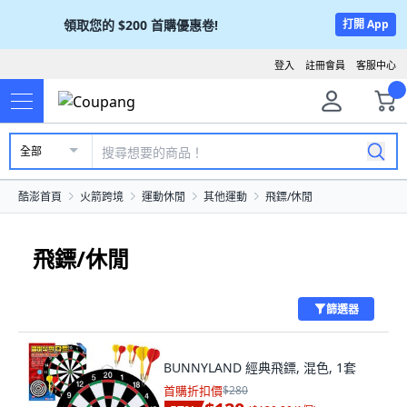
領取您的
$200
首購優惠卷!
打開 App
登入
註冊會員
客服中心
全部
酷澎首頁
火箭跨境
運動休閒
其他運動
飛鏢/休閒
飛鏢/休閒
篩選器
BUNNYLAND 經典飛鏢, 混色, 1套
首購折扣價
$280