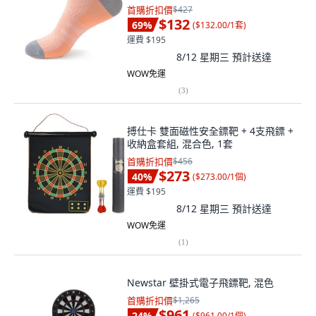
首購折扣價
$427
$132
69
%
(
$132.00/1套
)
運費 $195
8/12 星期三
預計送達
WOW免運
(
3
)
搏仕卡 雙面磁性安全鏢靶 + 4支飛鏢 +
收納盒套組, 混合色, 1套
首購折扣價
$456
$273
40
%
(
$273.00/1個
)
運費 $195
8/12 星期三
預計送達
WOW免運
(
1
)
Newstar 壁掛式電子飛鏢靶, 混色
首購折扣價
$1,265
$961
24
%
(
$961.00/1個
)