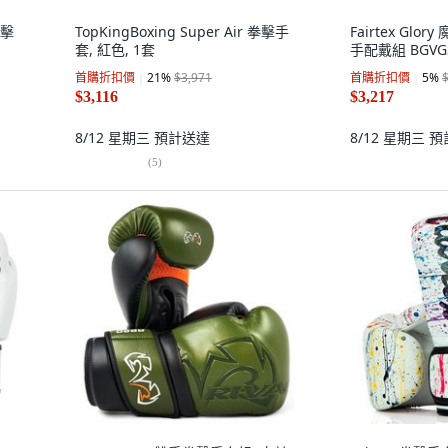
拳擊
TopKingBoxing Super Air 拳擊手
Fairtex Gl
套, 紅色, 1套
手配戴組 BGVG
首購折扣價
21
%
$3,971
首購折扣價
5
%
$3,116
$3,217
8/12 星期三
預計送達
8/12 星期三
預
(
5
)