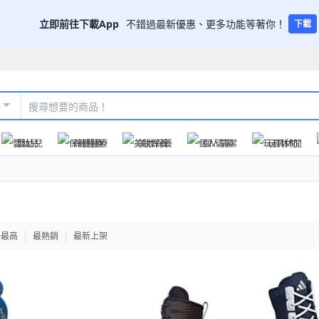
立即前往下載App
不錯過最新優惠、更多功能等著你！
下載
嬰幼兒
保健醫療
美妝保養
個人清潔
玩具休閒
格最高
最熱銷
最新上架