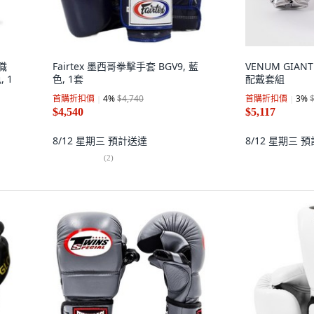
帶職
Fairtex 墨西哥拳擊手套 BGV9, 藍
VENUM GIAN
 1
色, 1套
配戴套組
首購折扣價
4
%
$4,740
首購折扣價
3
%
$4,540
$5,117
8/12 星期三
預計送達
8/12 星期三
預
(
2
)