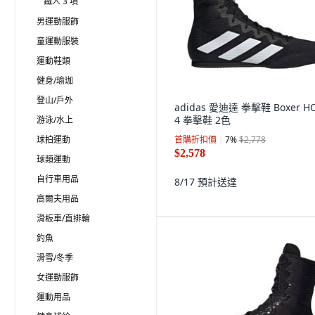
鐵人 3 項
男運動服飾
童運動服裝
運動鞋類
健身/瑜珈
登山/戶外
adidas 愛迪達 拳擊鞋 Boxer H
4 拳擊鞋 2色
游泳/水上
球拍運動
首購折扣價
7
%
$2,778
$2,578
球類運動
自行車用品
8/17
預計送達
高爾夫用品
滑板車/直排輪
釣魚
滑雪/冬季
女運動服飾
運動用品