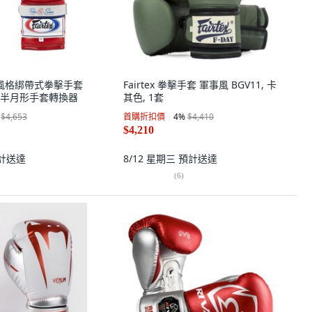
西哥風格綁帶式拳擊手套
Fairtex 拳擊手套 軍事風 BGV11, 卡
戴 半月形手套轉換器
其色, 1套
$4,653
首購折扣價
4
%
$4,410
$4,210
計送達
8/12 星期三
預計送達
(
6
)