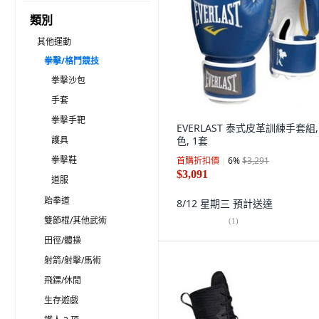
類別
其他運動
拳擊/格鬥競技
拳擊沙包
手套
拳擊手靶
EVERLAST 泰式皮革訓練手套組,
護具
色, 1套
拳擊鞋
首購折扣價
6
%
$3,291
$3,091
道服
跆拳道
8/12 星期三
預計送達
雙節棍/其他武術
(
1
)
田徑/體操
射箭/射擊/馬術
飛鏢/休閒
生存遊戲