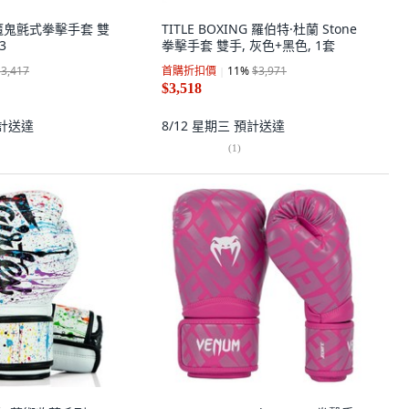
ory 魔鬼氈式拳擊手套 雙
TITLE BOXING 羅伯特·杜蘭 Stone
3
拳擊手套 雙手, 灰色+黑色, 1套
$3,417
首購折扣價
11
%
$3,971
$3,518
計送達
8/12 星期三
預計送達
(
1
)