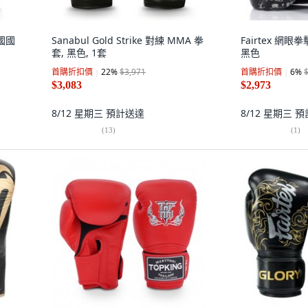
美國國
Sanabul Gold Strike 對練 MMA 拳
Fairtex 網眼拳
套, 黑色, 1套
黑色
首購折扣價
22
%
$3,971
首購折扣價
6
%
$3,083
$2,973
8/12 星期三
預計送達
8/12 星期三
預
(
13
)
(
1
)