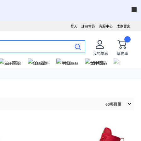
登入
註冊會員
客服中心
成為賣家
我的酷澎
購物車
文具圖書
食品飲料
生活用品
女性服飾
運動戶外
60
每頁筆