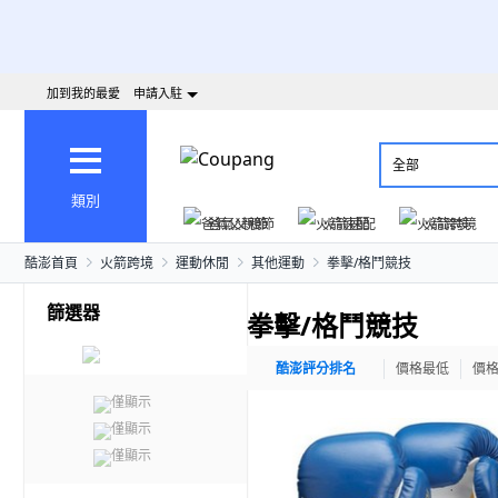
加到我的最愛
申請入駐
全部
類別
爸氣父親節
火箭速配
火箭跨境
酷澎首頁
火箭跨境
運動休閒
其他運動
拳擊/格鬥競技
篩選器
拳擊/格鬥競技
酷澎評分排名
價格最低
價
僅顯示
僅顯示
僅顯示