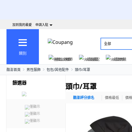
加到我的最愛
申請入駐
全部
類別
爸氣父親節
火箭速配
火箭跨境
酷澎首頁
男性服飾
包包/其他配件
頭巾/耳罩
篩選器
頭巾/耳罩
酷澎評分排名
價格最低
價
僅顯示
僅顯示
僅顯示