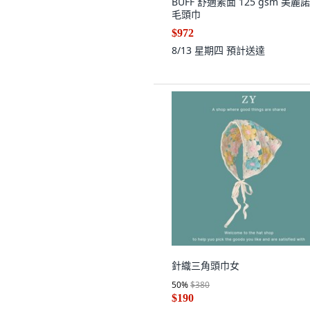
BUFF 舒適素面 125 gsm 美麗
毛頭巾
$972
8/13 星期四
預計送達
針織三角頭巾女
50
%
$380
$190