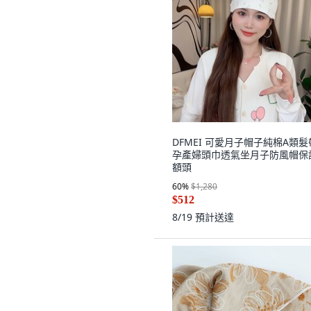
DFMEI 可愛月子帽子純棉A類髮
孕產婦頭巾透氣坐月子防風帽保
額頭
60
%
$1,280
$512
8/19
預計送達