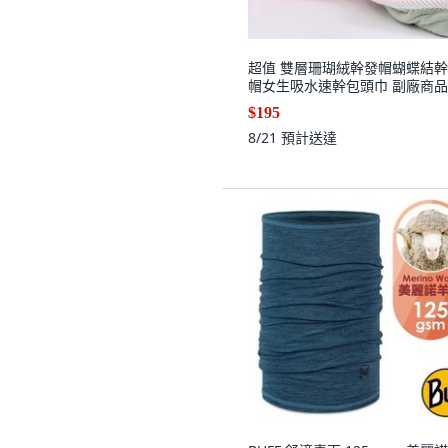
超值 雙層珊瑚絨幹發帽蝴蝶結
帽女生吸水速幹包頭巾 副廠商品
$195
8/21
預計送達