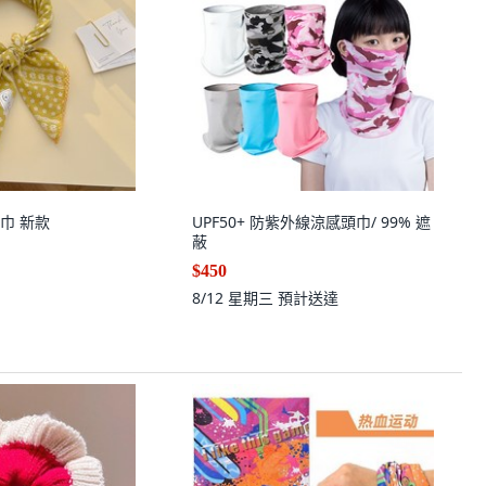
巾 新款
UPF50+ 防紫外線涼感頭巾/ 99% 遮
蔽
$450
8/12 星期三
預計送達