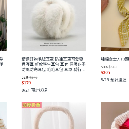
帶
精選好物毛絨耳罩 防凍耳罩可愛狐
純棉女士方巾頭
護
狸護耳 新款學生耳包 耳套 保暖冬季
50
%
$610
防風防寒耳包 毛毛耳包 耳罩 騎行防
$305
寒耳包
52
%
$376
8/19
預計送達
$179
8/21
預計送達