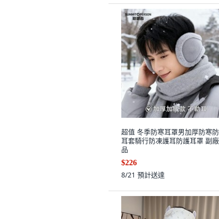
超值 冬季防寒耳罩男加厚防寒
耳套騎行防凍護耳防護耳罩 副
品
$226
8/21
預計送達