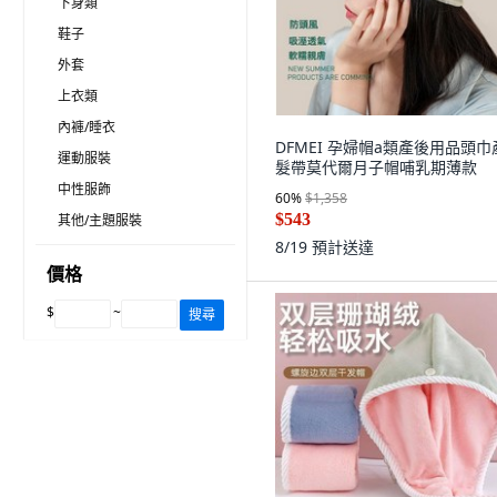
下身類
鞋子
外套
上衣類
內褲/睡衣
DFMEI 孕婦帽a類產後用品頭巾
運動服裝
髮帶莫代爾月子帽哺乳期薄款
中性服飾
60
%
$1,358
$543
其他/主題服裝
8/19
預計送達
價格
$
~
搜尋