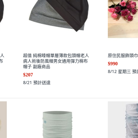
老人
超值 純棉睡帽單層薄款包頭帽老人
原住民服飾頭巾
布
病人術後防風帽男女通用彈力棉布
$990
帽子 副廠商品
8/12 星期三
預
$207
8/21
預計送達