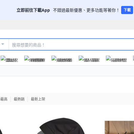
立即前往下載App
不錯過最新優惠、更多功能等著你！
下載
嬰幼兒
保健醫療
美妝保養
個人清潔
玩具休閒
格最高
最熱銷
最新上架