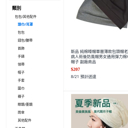
類別
包包/其他配件
頭巾/耳罩
包包
錢包/腰帶
首飾
新品 純棉睡帽單層薄款包頭帽
病人術後防風帽男女通用彈力棉
手錶
帽子 副廠商品
領帶
$207
帽子
8/21
預計送達
手套
圍巾
襪子
眼鏡/墨鏡
雨傘
其他配件