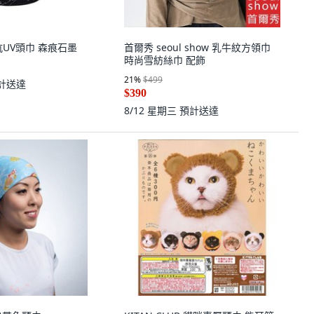
et抗UV頭巾 森痕石墨
首爾秀 seoul show 乳牛紋方領巾
時尚雪紡絲巾 配飾
21
%
$499
計送達
$390
8/12 星期三
預計送達