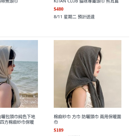
m 熱帶魚頭巾
KITAN CLUB 貓咪專屬頭巾 熊耳篇
$480
8/11 星期二
預計送達
防曬包頭巾純色下地
棉麻紗巾 方巾 防曬頭巾 兩用保暖圍
四方棉麻紗巾保暖
巾
$189