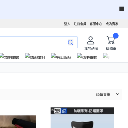
登入
註冊會員
客服中心
成為賣家
我的酷澎
購物車
文具圖書
食品飲料
生活用品
女性服飾
運動戶外
60
每頁筆