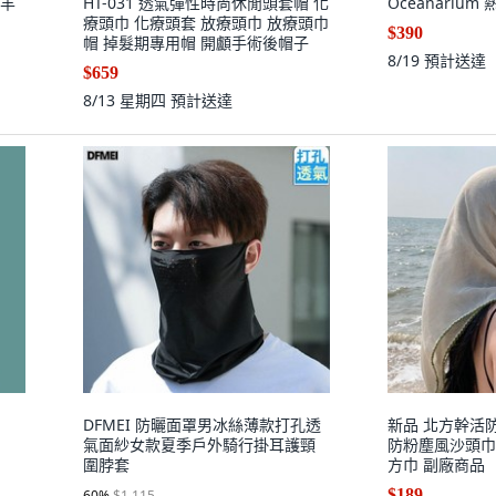
諾羊
HT-031 透氣彈性時尚休閒頭套帽 化
Oceanariu
療頭巾 化療頭套 放療頭巾 放療頭巾
$390
帽 掉髮期專用帽 開顱手術後帽子
8/19
預計送達
$659
8/13 星期四
預計送達
DFMEI 防曬面罩男冰絲薄款打孔透
新品 北方幹活
氣面紗女款夏季戶外騎行掛耳護頸
防粉塵風沙頭巾
圍脖套
方巾 副廠商品
$189
60
%
$1,115