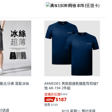
满 $1,500 再省 $75 (王道卡)
動五分褲 寬鬆冰絲
ARMEDES 男款超速乾機能性短袖T
恤 AR-194 2件組
首購折扣價
$363
$187
48
%
運費 $195
計送達
8/10 星期一
預計送達