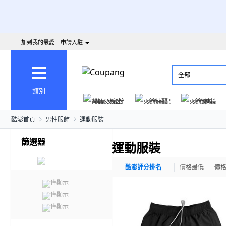
加到我的最愛
申請入駐
全部
類別
爸氣父親節
火箭速配
火箭跨境
酷澎首頁
男性服飾
運動服裝
篩選器
運動服裝
酷澎評分排名
價格最低
價
僅顯示
僅顯示
僅顯示