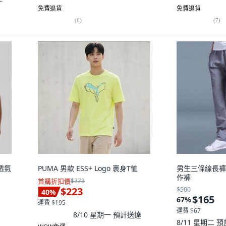
免費退貨
免費退貨
(
6
)
(
7
)
透氣
PUMA 男款 ESS+ Logo 裹身T恤
男生三條線長褲
作褲
首購折扣價
$373
$223
$500
40
%
$165
67
%
運費 $195
運費 $67
8/10 星期一
預計送達
8/11 星期二
預