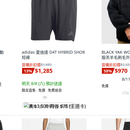
運動
adidas 愛迪達 D4T HYBRID SHOR
BLACK YAK 
短褲
服羔羊毛刷毛外
首購折扣價
$1,485
首購折扣價
$2,32
$1,285
$970
13
%
58
%
8/
明天 8/8 (六)
預計送達
達
免運
酷澎直售 ∙ 免運 ∙ 免費退貨
(
72
)
(
8
)
满 $1,500 再省 $75 (王道卡)