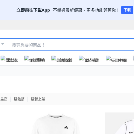
立即前往下載App
不錯過最新優惠、更多功能等著你！
下載
嬰幼兒
保健醫療
美妝保養
個人清潔
玩具休閒
格最高
最熱銷
最新上架