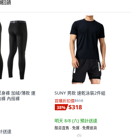
回饋
身褲 加絨/薄款 運
SUNY 男款 速乾泳裝2件組
力褲 內搭褲
首購折扣價
$518
$318
38
%
明天 8/8 (六)
預計送達
酷澎直售 ∙ 免運 ∙ 免費退貨
計送達
(
5
)