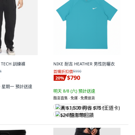
 TECH 訓練褲
NIKE 耐吉 HEATHER 男性防曬衣
4
首購折扣價
$990
$790
20
%
10 星期一
預計送達
明天 8/8 (六)
預計送達
酷澎直售 ∙ 免運 ∙ 免費退貨
满 $1,500 再省 $75 (王道卡)
$24 酷澎幣回饋