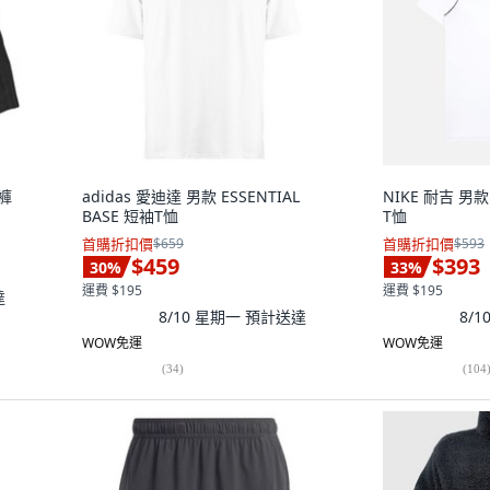
短褲
adidas 愛迪達 男款 ESSENTIAL
NIKE 耐吉 男款 
BASE 短袖T恤
T恤
首購折扣價
$659
首購折扣價
$593
$459
$393
30
%
33
%
運費 $195
運費 $195
達
8/10 星期一
預計送達
8/
WOW免運
WOW免運
(
34
)
(
104