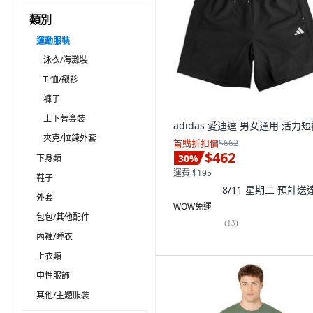
類別
運動服裝
泳衣/海灘裝
T 恤/襯衫
褲子
上下著套裝
adidas 愛迪達 男女通用 活力
夾克/拉鍊外套
首購折扣價
$662
$462
30
%
下身類
運費 $195
鞋子
8/11 星期二
預計送
外套
WOW免運
包包/其他配件
(
13
)
內褲/睡衣
上衣類
中性服飾
其他/主題服裝