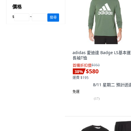
價格
$
~
搜尋
adidas 愛迪達 Badge LS基本
長袖T恤
首購折扣價
$950
$580
38
%
運費 $195
8/11 星期二
預計送
免運
(
17
)