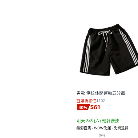
男款 條紋休閒運動五分褲
首購折扣價
$102
$61
40
%
明天 8/8 (六)
預計送達
酷澎直售 ∙ WOW免運 ∙ 免費退貨
(
64
)