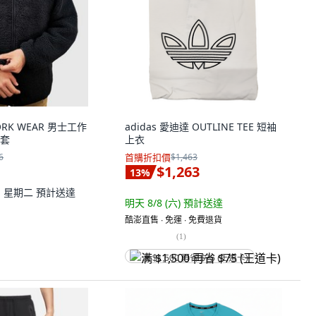
WORK WEAR 男士工作
adidas 愛迪達 OUTLINE TEE 短袖
套
上衣
6
首購折扣價
$1,463
$1,263
13
%
11 星期二
預計送達
明天 8/8 (六)
預計送達
酷澎直售 ∙ 免運 ∙ 免費退貨
(
1
)
满 $1,500 再省 $75 (王道卡)