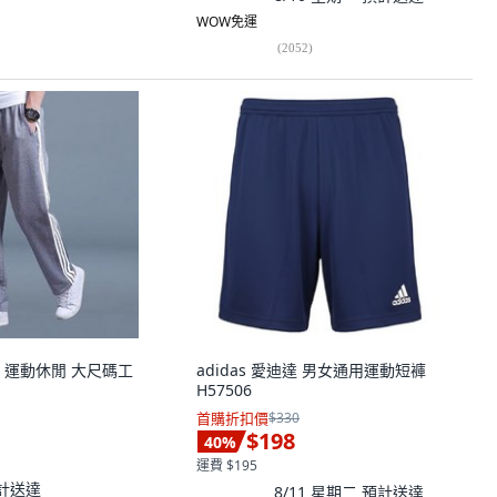
WOW免運
(
2052
)
 運動休閒 大尺碼工
adidas 愛迪達 男女通用運動短褲
H57506
首購折扣價
$330
$198
40
%
運費 $195
計送達
8/11 星期二
預計送達