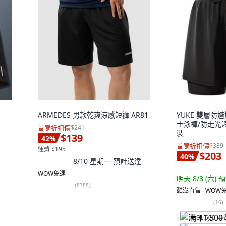
ARMEDES 男款乾爽涼感短褲 AR81
YUKE 雙層防
士泳褲/防走光
首購折扣價
$241
裝
$139
42
%
首購折扣價
$339
運費 $195
$203
40
%
8/10 星期一
預計送達
WOW免運
明天 8/8 (六)
預
(
8388
)
酷澎直售 ∙ WOW免
(
16
)
满 $1,500 再