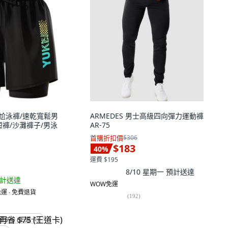
尷尬泳褲/速乾寬鬆男
ARMEDES 男士高級四向彈力運動褲
短褲/沙灘褲子/男泳
AR-75
首購折扣價
$306
$183
40
%
運費 $195
8/10 星期一
預計送達
計送達
WOW免運
運 ∙ 免費退貨
(
192
)
省 $75 (王道卡)