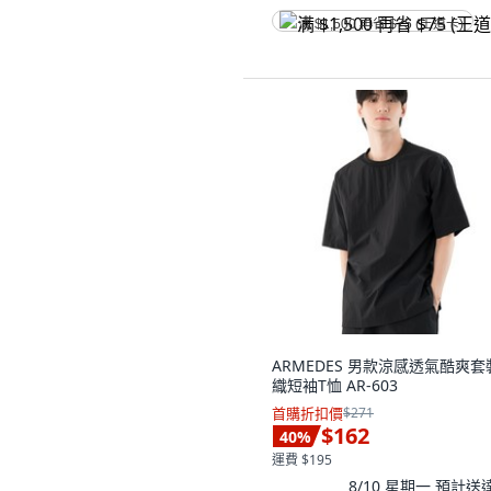
满 $1,500 再省 $75 (王道卡)
ARMEDES 男款涼感透氣酷爽套
織短袖T恤 AR-603
首購折扣價
$271
$162
40
%
運費 $195
8/10 星期一
預計送