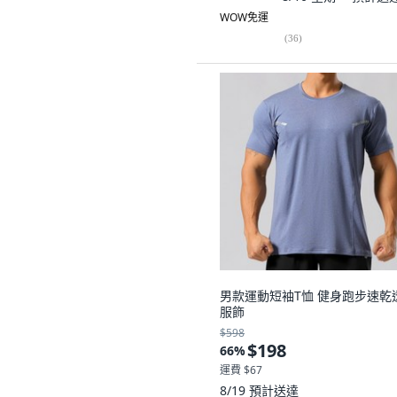
WOW免運
(
36
)
男款運動短袖T恤 健身跑步速乾
服飾
$598
$198
66
%
運費 $67
8/19
預計送達