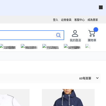
登入
註冊會員
客服中心
成為賣家
我的酷澎
購物車
文具圖書
食品飲料
生活用品
女性服飾
運動戶外
60
每頁筆