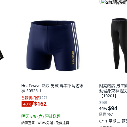
$20 酷澎幣
HeaTwave 熱浪 男款 專業平角游泳
阿堯的店 男生緊
褲 50326-1
動健身束褲 壓
【10201】
首購折扣價
$271
$162
$169
40
%
$94
44
%
運費 $67
明天 8/8 (六)
預計送達
8/11 星期二
預
酷澎直售 ∙ WOW免運 ∙ 免費退貨