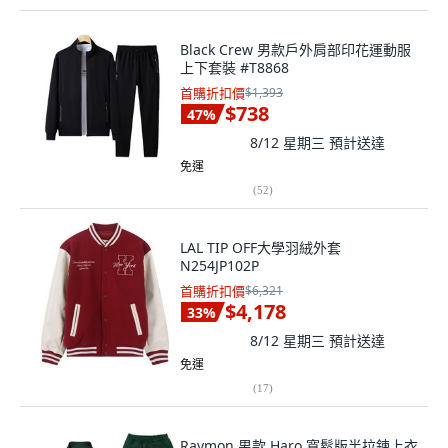
Black Crew 男款戶外肩部印花運動服
上下套裝 #T8868
首購折扣價
$1,393
$738
47
%
8/12 星期三
預計送達
免運
(
52
)
LAL TIP OFF大學羽絨外套
N254JP102P
首購折扣價
$6,321
$4,178
33
%
8/12 星期三
預計送達
免運
(
17
)
Raymon 男款 Haro 寬鬆版半拉鍊上衣