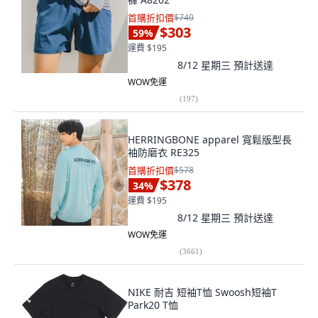
首購折扣價
$740
$303
59
%
運費 $195
8/12 星期三
預計送達
WOW免運
(
197
)
HERRINGBONE apparel 寬鬆版型長
袖防磨衣 RE325
首購折扣價
$578
$378
34
%
運費 $195
8/12 星期三
預計送達
WOW免運
(
3661
)
NIKE 耐吉 短袖T恤 Swoosh短袖T
Park20 T恤