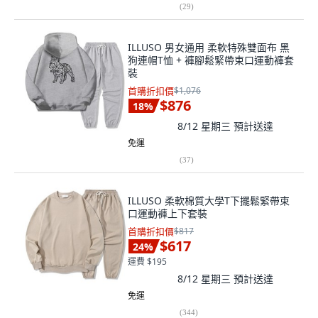
(
29
)
ILLUSO 男女通用 柔軟特殊雙面布 黑
狗連帽T恤 + 褲腳鬆緊帶束口運動褲套
裝
首購折扣價
$1,076
$876
18
%
8/12 星期三
預計送達
免運
(
37
)
ILLUSO 柔軟棉質大學T下擺鬆緊帶束
口運動褲上下套裝
首購折扣價
$817
$617
24
%
運費 $195
8/12 星期三
預計送達
免運
(
344
)