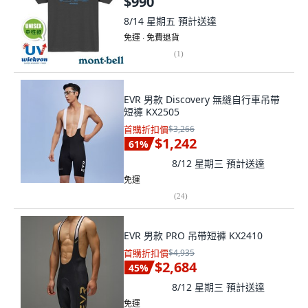
$990
8/14 星期五
預計送達
免運 ∙ 免費退貨
(
1
)
EVR 男款 Discovery 無縫自行車吊帶
短褲 KX2505
首購折扣價
$3,266
$1,242
61
%
8/12 星期三
預計送達
免運
(
24
)
EVR 男款 PRO 吊帶短褲 KX2410
首購折扣價
$4,935
$2,684
45
%
8/12 星期三
預計送達
免運