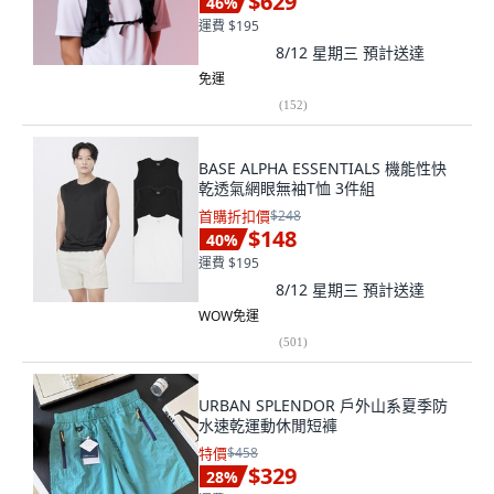
$629
46
%
運費 $195
8/12 星期三
預計送達
免運
(
152
)
BASE ALPHA ESSENTIALS 機能性快
乾透氣網眼無袖T恤 3件組
首購折扣價
$248
$148
40
%
運費 $195
8/12 星期三
預計送達
WOW免運
(
501
)
URBAN SPLENDOR 戶外山系夏季防
水速乾運動休閒短褲
特價
$458
$329
28
%