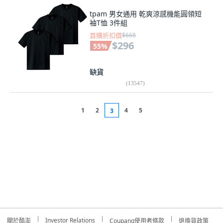
tpam 男女通用 乾爽涼感機能圓領短
袖T恤 3件組
首購折扣價
$668
$296
55
%
缺貨
(
13547
)
1
2
4
5
3
Investor Relations
關於酷澎
Coupang使用者條款
退換貨政策