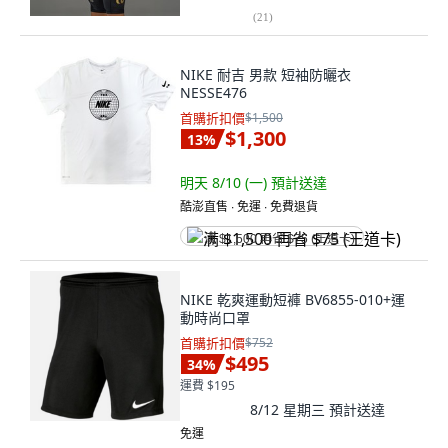
(
21
)
NIKE 耐吉 男款 短袖防曬衣
NESSE476
首購折扣價
$1,500
$1,300
13
%
明天 8/10 (一)
預計送達
酷澎直售 ∙ 免運 ∙ 免費退貨
满 $1,500 再省 $75 (王道卡)
NIKE 乾爽運動短褲 BV6855-010+運
動時尚口罩
首購折扣價
$752
$495
34
%
運費 $195
8/12 星期三
預計送達
免運