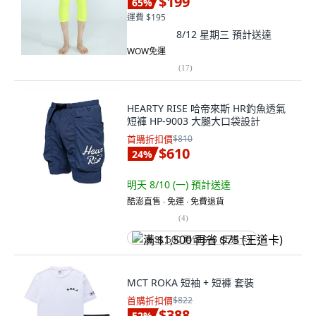
$199
65
%
運費 $195
8/12 星期三
預計送達
WOW免運
(
17
)
HEARTY RISE 哈帝來斯 HR釣魚透氣
短褲 HP-9003 大腿大口袋設計
首購折扣價
$810
$610
24
%
明天 8/10 (一)
預計送達
酷澎直售 ∙ 免運 ∙ 免費退貨
(
4
)
满 $1,500 再省 $75 (王道卡)
MCT ROKA 短袖 + 短褲 套裝
首購折扣價
$822
$388
52
%