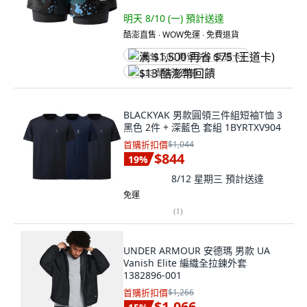
明天 8/10 (一)
預計送達
酷澎直售 ∙ WOW免運 ∙ 免費退貨
满 $1,500 再省 $75 (王道卡)
$13 酷澎幣回饋
BLACKYAK 男款圓領三件組短袖T恤 3
黑色 2件 + 深藍色 套組 1BYRTXV904
首購折扣價
$1,044
$844
19
%
8/12 星期三
預計送達
免運
(
1
)
UNDER ARMOUR 安德瑪 男款 UA
Vanish Elite 編織全拉鍊外套
1382896-001
首購折扣價
$1,266
$1,066