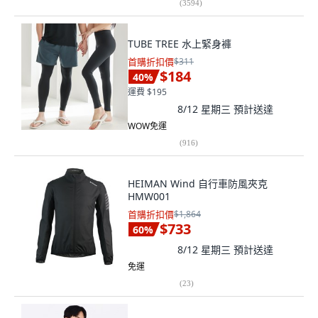
(
3594
)
TUBE TREE 水上緊身褲
首購折扣價
$311
$184
40
%
運費 $195
8/12 星期三
預計送達
WOW免運
(
916
)
HEIMAN Wind 自行車防風夾克
HMW001
首購折扣價
$1,864
$733
60
%
8/12 星期三
預計送達
免運
(
23
)