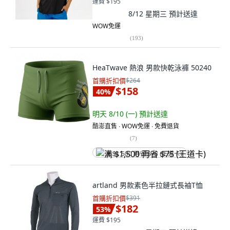
運費 $195
8/12 星期三
預計送達
WOW免運
(
193
)
HeaTwave 熱浪 男款快乾泳褲 50240
首購折扣價
$264
$158
40
%
明天 8/10 (一)
預計送達
酷澎直售 ∙ WOW免運 ∙ 免費退貨
(
7
)
满 $1,500 再省 $75 (王道卡)
artland 男款素色半拉鏈式長袖T恤
首購折扣價
$391
$182
53
%
運費 $195