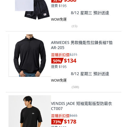
運費 $195
8/12 星期三
預計送達
WOW免運
(
15
)
ARMEDES 男款機能性拉鍊長袖T恤
AR-205
首購折扣價
$271
$134
50
%
運費 $195
8/12 星期三
預計送達
WOW免運
(
508
)
VENDIS JADE 短袖寬鬆版型防磨衣
CT007
首購折扣價
$665
$178
73
%