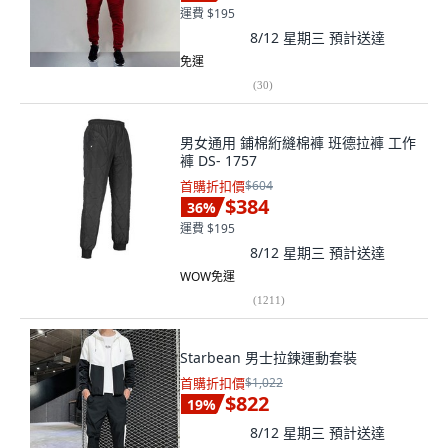
運費 $195
8/12 星期三
預計送達
免運
(
30
)
男女通用 鋪棉絎縫棉褲 班德拉褲 工作
褲 DS- 1757
首購折扣價
$604
$384
36
%
運費 $195
8/12 星期三
預計送達
WOW免運
(
1211
)
Starbean 男士拉鍊運動套裝
首購折扣價
$1,022
$822
19
%
8/12 星期三
預計送達