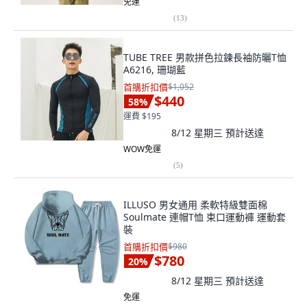
免運
(
13
)
TUBE TREE 男款拼色拉鍊長袖防曬T恤
A6216, 珊瑚藍
首購折扣價
$1,052
$440
58
%
運費 $195
8/12 星期三
預計送達
WOW免運
(
5
)
ILLUSO 男女通用 柔軟特級雙面棉
Soulmate 連帽T恤 束口運動褲 運動套
裝
首購折扣價
$980
$780
20
%
8/12 星期三
預計送達
免運