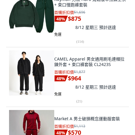
+ 束口慢跑褲套裝
首購折扣價
$1,696
$875
48
%
8/12 星期三
預計送達
免運
(
114
)
CAMEL Apparel 男女通用刷毛連帽拉
鍊外套 + 束口褲套裝 CL2423S
首購折扣價
$1,877
$964
48
%
8/12 星期三
預計送達
免運
(
21
)
Market A 男士破損概念運動服套裝
首購折扣價
$1,113
$570
48
%