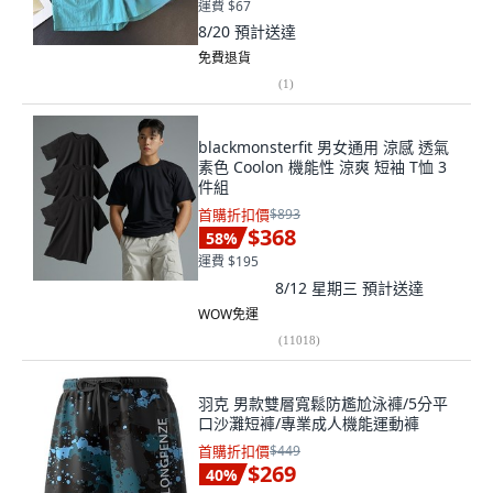
運費 $67
8/20
預計送達
免費退貨
(
1
)
blackmonsterfit 男女通用 涼感 透氣
素色 Coolon 機能性 涼爽 短袖 T恤 3
件組
首購折扣價
$893
$368
58
%
運費 $195
8/12 星期三
預計送達
WOW免運
(
11018
)
羽克 男款雙層寬鬆防尷尬泳褲/5分平
口沙灘短褲/專業成人機能運動褲
首購折扣價
$449
$269
40
%