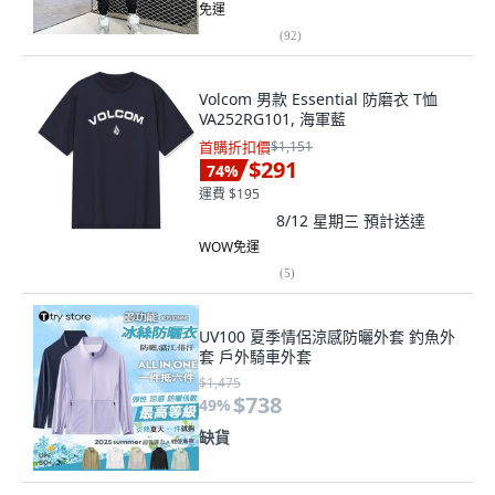
免運
(
92
)
Volcom 男款 Essential 防磨衣 T恤
VA252RG101, 海軍藍
首購折扣價
$1,151
$291
74
%
運費 $195
8/12 星期三
預計送達
WOW免運
(
5
)
UV100 夏季情侶涼感防曬外套 釣魚外
套 戶外騎車外套
$1,475
$738
49
%
缺貨