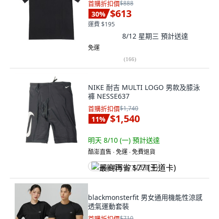
首購折扣價
$888
$613
30
%
運費 $195
8/12 星期三
預計送達
免運
(
166
)
NIKE 耐吉 MULTI LOGO 男款及膝泳
褲 NESSE637
首購折扣價
$1,740
$1,540
11
%
明天 8/10 (一)
預計送達
酷澎直售 ∙ 免運 ∙ 免費退貨
最高再省 $77 (王道卡)
blackmonsterfit 男女通用機能性涼感
透氣運動套裝
首購折扣價
$710