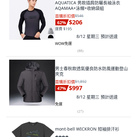
AQUATICA 男款插肩防曬長袖泳衣
AQAMAA+泳帽+收納袋組
首購折扣價
$546
$206
62
%
運費 $195
8/12 星期三
預計送達
WOW免運
(
88
)
男士春秋款透氣優良防水防風運動登山
夾克
首購折扣價
$1,892
$997
47
%
8/12 星期三
預計送達
免運
(
27
)
mont-bell WICKRON 短袖排汗衫