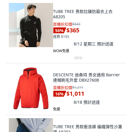
TUBE TREE 男款拉鍊防磨衣上衣
A8205
首購折扣價
$843
$365
56
%
運費 $195
8/12 星期三
預計送達
WOW免運
(
311
)
DESCENTE 迪桑特 男女通用 Barrier
連帽刷毛外套 DBX2760B
首購折扣價
$1,211
$1,011
16
%
8/18
預計送達
免運
TUBE TREE 男款衝浪褲 編織彈性沙灘
褲 A8202