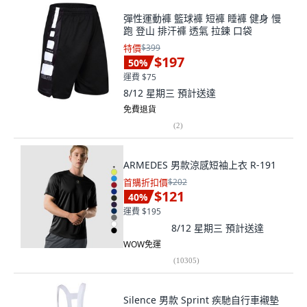
彈性運動褲 籃球褲 短褲 睡褲 健身 慢
跑 登山 排汗褲 透氣 拉鍊 口袋
特價
$399
$197
50
%
運費 $75
8/12 星期三
預計送達
免費退貨
(
2
)
ARMEDES 男款涼感短袖上衣 R-191
首購折扣價
$202
$121
40
%
運費 $195
8/12 星期三
預計送達
WOW免運
(
10305
)
Silence 男款 Sprint 疾馳自行車襯墊