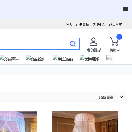
登入
註冊會員
客服中心
成為賣家
我的酷澎
購物車
文具圖書
食品飲料
生活用品
女性服飾
運動戶外
60
每頁筆