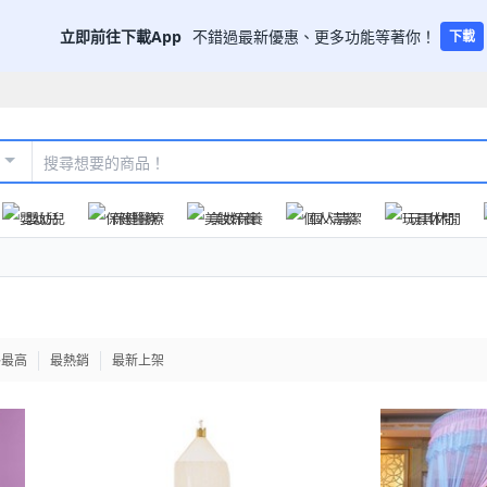
立即前往下載App
不錯過最新優惠、更多功能等著你！
下載
嬰幼兒
保健醫療
美妝保養
個人清潔
玩具休閒
格最高
最熱銷
最新上架