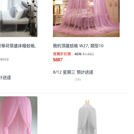
co 奢華荷葉邊床幔蚊帳,
簡約頂篷蚊帳 W27, 類型10
首購折扣價
46
%
$1,662
$972
$887
8/12 星期三
預計送達
計送達
(
16
)
)