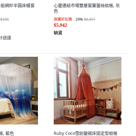
E 一般網紗半圓床幔窗
心靈連結市場雙層窗簾蕾絲蚊帳, 灰
色
$330
首購折扣價
29
%
$8,457
$5,942
缺貨
計送達
, 藍色
Ruby Coco雪紡皺褶床固定型蚊帳