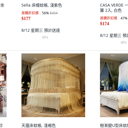
棉坐
Sella 床幔蚊帳, 淺紫色
CASA VERD
簾 2入, 白色
首購折扣價
56
%
$404
首購折扣價
47
%
$177
$174
8/12 星期三
預計送達
8/12 星期三
預
(
61
)
(
81
)
珍
天蓬床蚊帳, 淺褐色
樹漸變U型床蚊帳