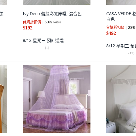
窗簾
Ivy Deco 蕾絲彩虹床幔, 混合色
CASA VERDE
白色
首購折扣價
60
%
$491
首購折扣價
28
%
$192
$492
8/12 星期三
預計送達
8/12 星期三
預
(
1
)
(
12
)