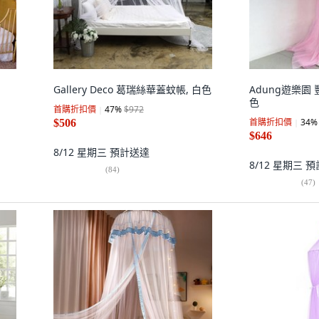
Gallery Deco 葛瑞絲華蓋蚊帳, 白色
Adung遊樂園
色
首購折扣價
47
%
$972
首購折扣價
34
%
$506
$646
8/12 星期三
預計送達
8/12 星期三
預
(
84
)
(
47
)