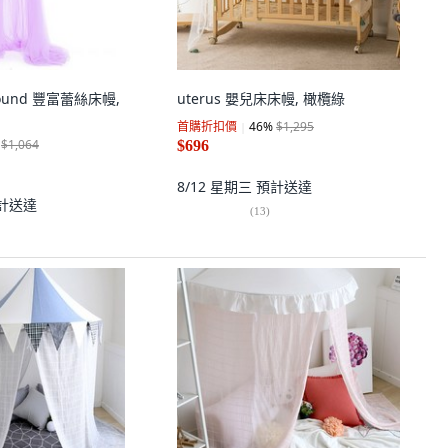
ground 豐富蕾絲床幔,
uterus 嬰兒床床幔, 橄欖綠
首購折扣價
46
%
$1,295
$1,064
$696
8/12 星期三
預計送達
計送達
(
13
)