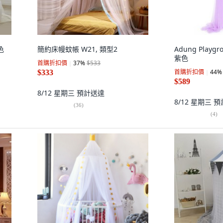
色
簡約床幔蚊帳 W21, 類型2
Adung Play
紫色
首購折扣價
37
%
$533
首購折扣價
44
%
$333
$589
8/12 星期三
預計送達
8/12 星期三
預
(
36
)
(
4
)