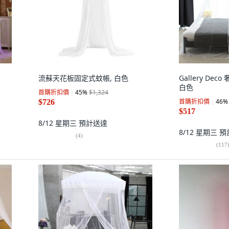
流蘇天花板固定式蚊帳, 白色
Gallery De
白色
首購折扣價
45
%
$1,324
首購折扣價
46
%
$726
$517
8/12 星期三
預計送達
8/12 星期三
預
(
4
)
(
117