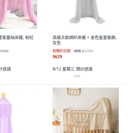
 豐富蕾絲床幔, 粉紅
高級北歐網紗床幔 + 金色星星裝飾,
灰色
$988
首購折扣價
46
%
$1,171
$629
計送達
8/12 星期三
預計送達
(
54
)