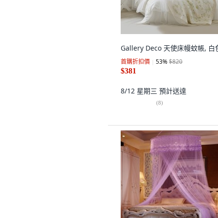
Gallery Deco 天使床幔蚊帳, 白
首購折扣價
53
%
$820
$381
8/12 星期三
預計送達
(
8
)