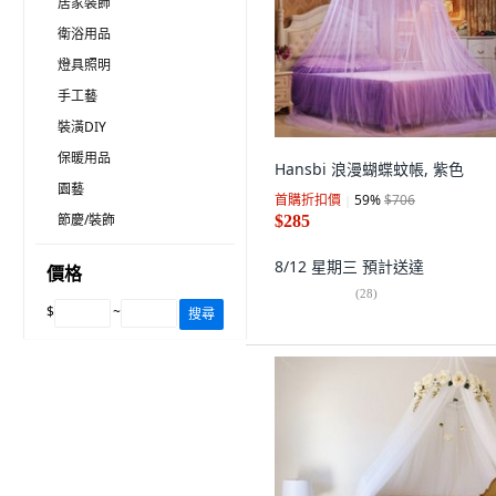
居家裝飾
衛浴用品
燈具照明
手工藝
裝潢DIY
保暖用品
Hansbi 浪漫蝴蝶蚊帳, 紫色
園藝
首購折扣價
59
%
$706
節慶/裝飾
$285
8/12 星期三
預計送達
價格
(
28
)
$
~
搜尋