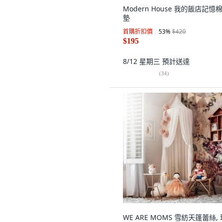
Modern House 我的飯店記憶
墊
首購折扣價
53
%
$420
$195
8/12 星期三
預計送達
(
34
)
WE ARE MOMS 雪紡天篷蕾絲, 