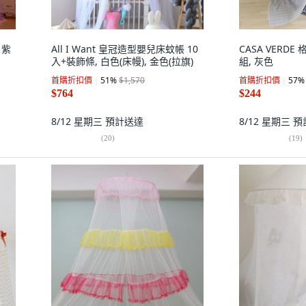
 紫
All I Want 皇冠造型嬰兒床蚊帳 10
CASA VERD
入+裝飾條, 白色(床幔), 金色(拉旗)
組, 灰色
首購折扣價
51
%
$1,570
首購折扣價
57
%
$764
$244
8/12 星期三
預計送達
8/12 星期三
預
(
20
)
(
19
)