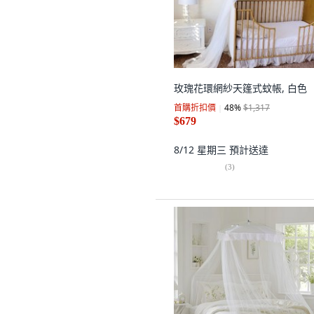
玫瑰花環網紗天篷式蚊帳, 白色
首購折扣價
48
%
$1,317
$679
8/12 星期三
預計送達
(
3
)