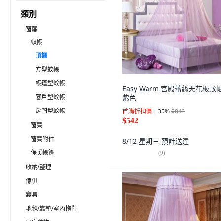
類別
窗簾
蚊帳
頂棚
方型蚊帳
帳篷型蚊帳
Easy Warm 宮殿蕾絲天花板蚊帳
窗戶型蚊帳
紫色
房門型蚊帳
首購折扣價
35
%
$843
$542
窗簾
窗簾附件
8/12 星期三
預計送達
保暖帳篷
(
9
)
收納/整理
傢俱
寢具
地毯/靠墊/室內拖鞋