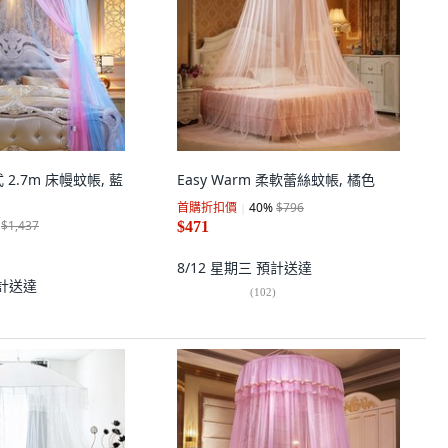
2.7m 床幔蚊帳, 藍
Easy Warm 柔軟蕾絲蚊帳, 橘色
首購折扣價
40
%
$796
$1,437
$471
8/12 星期三
預計送達
計送達
(
102
)