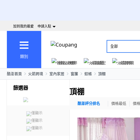
加到我的最愛
申請入駐
全部
類別
爸氣父親節
火箭速配
火箭跨境
酷澎首頁
火箭跨境
室內家居
窗簾
蚊帳
頂棚
篩選器
頂棚
酷澎評分排名
價格最低
價
僅顯示
僅顯示
僅顯示