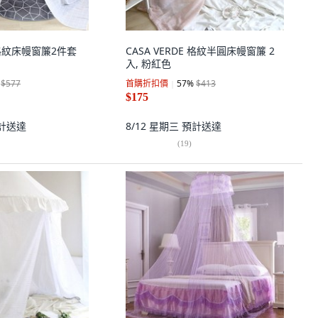
E 格紋床幔窗簾2件套
CASA VERDE 格紋半圓床幔窗簾 2
入, 粉紅色
$577
首購折扣價
57
%
$413
$175
計送達
8/12 星期三
預計送達
(
19
)