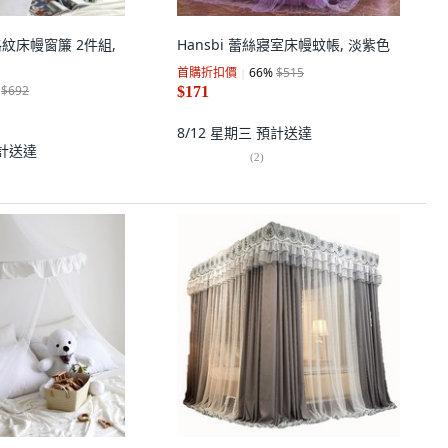
 格紋床幔窗簾 2件組,
Hansbi 蕾絲寢室床幔蚊帳, 淡紫色
首購折扣價
66
%
$515
$692
$171
8/12 星期三
預計送達
計送達
(
2
)