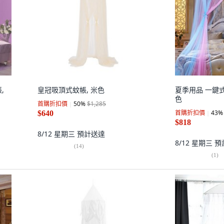
,
皇冠吸頂式蚊帳, 米色
夏季用品 一鍵式 
色
首購折扣價
50
%
$1,285
首購折扣價
43
%
$640
$818
8/12 星期三
預計送達
8/12 星期三
預
(
14
)
(
1
)