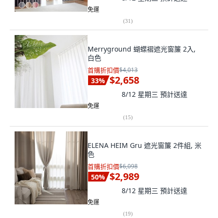
免運
(
31
)
Merryground 蝴蝶褶遮光窗簾 2入,
白色
首購折扣價
$4,013
$2,658
33
%
8/12 星期三
預計送達
免運
(
15
)
ELENA HEIM Gru 遮光窗簾 2件組, 米
色
首購折扣價
$6,098
$2,989
50
%
8/12 星期三
預計送達
免運
(
19
)