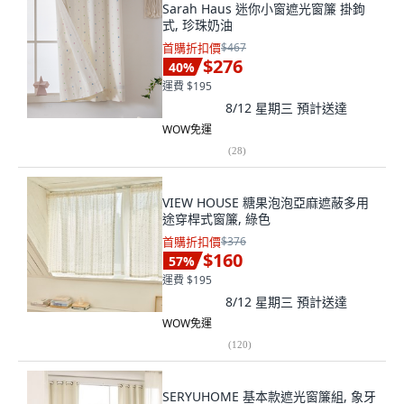
Sarah Haus 迷你小窗遮光窗簾 掛鉤
式, 珍珠奶油
首購折扣價
$467
$276
40
%
運費 $195
8/12 星期三
預計送達
WOW免運
(
28
)
VIEW HOUSE 糖果泡泡亞麻遮蔽多用
途穿桿式窗簾, 綠色
首購折扣價
$376
$160
57
%
運費 $195
8/12 星期三
預計送達
WOW免運
(
120
)
SERYUHOME 基本款遮光窗簾組, 象牙