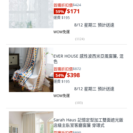
首購折扣價
$424
$171
59
%
運費 $195
8/12 星期三
預計送達
WOW免運
(
1124
)
EVER HOUSE 感性波西米亞風窗簾, 混
色
首購折扣價
$872
$398
54
%
運費 $195
8/12 星期三
預計送達
WOW免運
(
103
)
Sarah Haus 記憶定型加工雙面遮光飯
店級主臥室客廳窗簾 穿環式
首購折扣價
$890