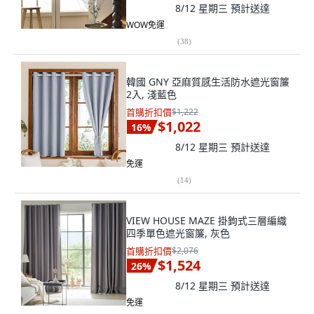
8/12 星期三
預計送達
WOW免運
(
38
)
韓國 GNY 亞麻質感生活防水遮光窗簾
2入, 淺藍色
首購折扣價
$1,222
$1,022
16
%
8/12 星期三
預計送達
免運
(
14
)
VIEW HOUSE MAZE 掛鉤式三層編織
四季單色遮光窗簾, 灰色
首購折扣價
$2,076
$1,524
26
%
8/12 星期三
預計送達
免運