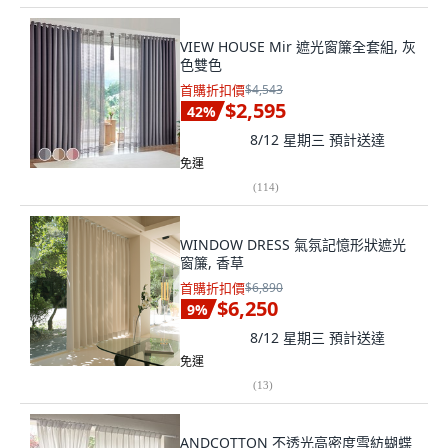
VIEW HOUSE Mir 遮光窗簾全套組, 灰
色雙色
首購折扣價
$4,543
$2,595
42
%
8/12 星期三
預計送達
免運
(
114
)
WINDOW DRESS 氣氛記憶形狀遮光
窗簾, 香草
首購折扣價
$6,890
$6,250
9
%
8/12 星期三
預計送達
免運
(
13
)
ANDCOTTON 不透光高密度雪紡蝴蝶