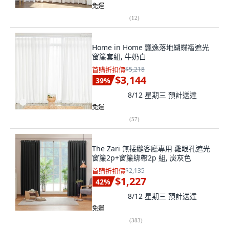
免運
(
12
)
Home in Home 飄逸落地蝴蝶褶遮光
窗簾套組, 牛奶白
首購折扣價
$5,218
$3,144
39
%
8/12 星期三
預計送達
免運
(
57
)
The Zari 無接縫客廳專用 雞眼孔遮光
窗簾2p+窗簾綁帶2p 組, 炭灰色
首購折扣價
$2,135
$1,227
42
%
8/12 星期三
預計送達
免運
(
383
)