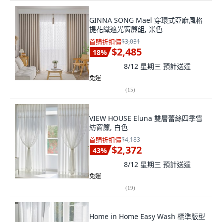
GINNA SONG Mael 穿環式亞麻風格
提花織遮光窗簾組, 米色
首購折扣價
$3,031
$2,485
18
%
8/12 星期三
預計送達
免運
(
15
)
VIEW HOUSE Eluna 雙層蕾絲四季雪
紡窗簾, 白色
首購折扣價
$4,183
$2,372
43
%
8/12 星期三
預計送達
免運
(
19
)
Home in Home Easy Wash 標準版型