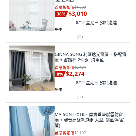
首購折扣價
$4,888
$3,010
38
%
8/12 星期三
預計送達
免運
(
20
)
GINNA SONG 利班遮光窗簾 + 搭配窗
簾 + 窗簾桿 2件組, 海軍藍
首購折扣價
$2,474
$2,274
8
%
8/12 星期三
預計送達
免運
(
10
)
MAISONTEXTILE 厚實垂墜感雪紡窗
簾 + 靜音高級軌道組 大型, 淡藍色(窗
簾)
首購折扣價
$3,107