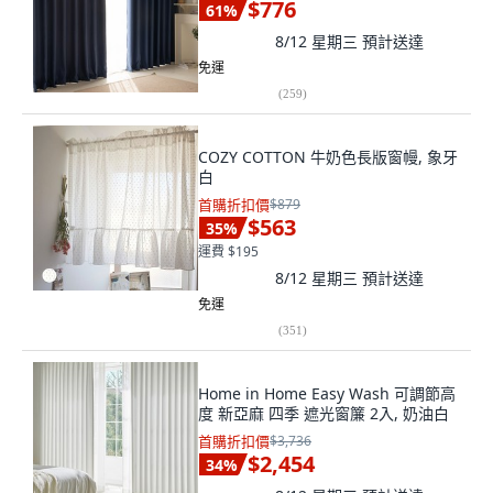
$776
61
%
8/12 星期三
預計送達
免運
(
259
)
COZY COTTON 牛奶色長版窗幔, 象牙
白
首購折扣價
$879
$563
35
%
運費 $195
8/12 星期三
預計送達
免運
(
351
)
Home in Home Easy Wash 可調節高
度 新亞麻 四季 遮光窗簾 2入, 奶油白
首購折扣價
$3,736
$2,454
34
%