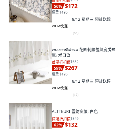
首購折扣價
$172
56
%
運費 $195
8/12 星期三
預計送達
WOW免運
(
53
)
wooree&deco 花園刺繡蕾絲廚房短
簾, 米白色
首購折扣價
$652
$267
59
%
運費 $195
8/12 星期三
預計送達
WOW免運
(
17
)
ALTTEURI 雪紡窗簾, 白色
首購折扣價
$349
$132
62
%