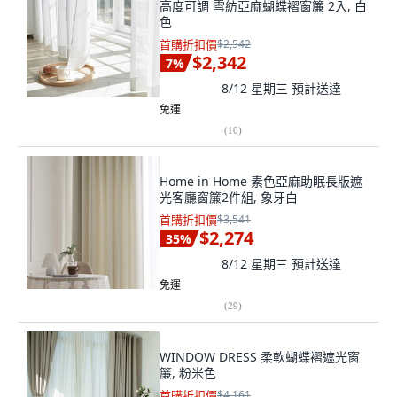
高度可調 雪紡亞麻蝴蝶褶窗簾 2入, 白
色
首購折扣價
$2,542
$2,342
7
%
8/12 星期三
預計送達
免運
(
10
)
Home in Home 素色亞麻助眠長版遮
光客廳窗簾2件組, 象牙白
首購折扣價
$3,541
$2,274
35
%
8/12 星期三
預計送達
免運
(
29
)
WINDOW DRESS 柔軟蝴蝶褶遮光窗
簾, 粉米色
首購折扣價
$4,161