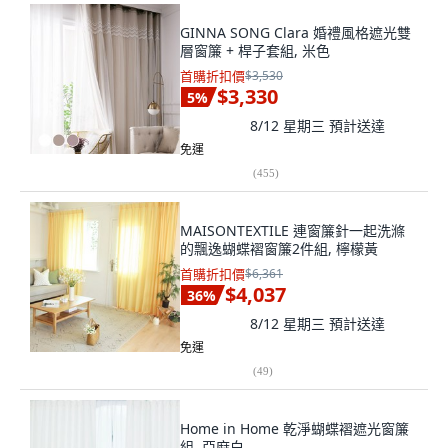
GINNA SONG Clara 婚禮風格遮光雙
層窗簾 + 桿子套組, 米色
首購折扣價
$3,530
$3,330
5
%
8/12 星期三
預計送達
免運
(
455
)
MAISONTEXTILE 連窗簾針一起洗滌
的飄逸蝴蝶褶窗簾2件組, 檸檬黃
首購折扣價
$6,361
$4,037
36
%
8/12 星期三
預計送達
免運
(
49
)
Home in Home 乾淨蝴蝶褶遮光窗簾
組, 亞麻白