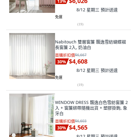
$6,026
13
%
8/12 星期三
預計送達
免運
(
19
)
Nabitouch 雙層窗簾 飄逸雪紡蝴蝶褶
長窗簾 2入, 奶油白
首購折扣價
$6,667
$4,608
30
%
8/12 星期三
預計送達
免運
(
19
)
WINDOW DRESS 飄逸白色雪紡窗簾 2
入 + 窗簾綁帶隨機出貨 + 塑膠掛鉤, 象
牙白
首購折扣價
$6,603
$4,565
30
%
8/12 星期三
預計送達