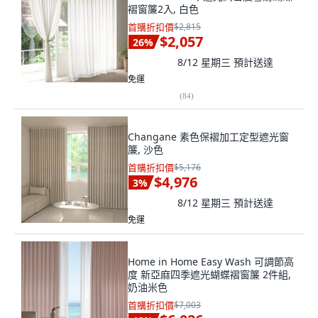
褶窗簾2入, 白色
首購折扣價
$2,815
$2,057
26
%
8/12 星期三
預計送達
免運
(
84
)
Changane 素色保褶加工定型遮光窗
簾, 沙色
首購折扣價
$5,176
$4,976
3
%
8/12 星期三
預計送達
免運
Home in Home Easy Wash 可調節高
度 新亞麻四季遮光蝴蝶褶窗簾 2件組,
奶油米色
首購折扣價
$7,003