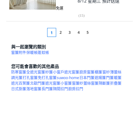
8/12 星期三
預計送達
免運
(
15
)
2
3
4
5
1
與一起瀏覽的類別
窗簾附件
保暖帳篷
蚊帳
您可能會喜歡的其他產品
防寒窗簾
全遮光窗簾
紗簾
小窗戶遮光窗簾
廚房窗簾
櫃簾
窗紗
薄蕾絲
調光簾
打孔窗簾
免打孔窗簾
suwoo-home
日本門簾
遮陽簾
門簾
暖簾
遮光百葉簾
北歐門簾
遮光窗簾
小窗簾
窗簾紗
蕾絲窗簾
隔斷簾
折疊簾
日式掛簾
落地窗簾
長門簾
隔間拉門
廚房拉門