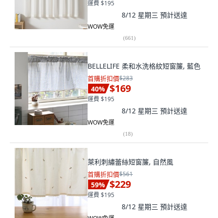
運費 $195
8/12 星期三
預計送達
WOW免運
(
661
)
BELLELIFE 柔和水洗格紋短窗簾, 藍色
首購折扣價
$283
$169
40
%
運費 $195
8/12 星期三
預計送達
WOW免運
(
18
)
萊利刺繡蕾絲短窗簾, 自然風
首購折扣價
$561
$229
59
%
運費 $195
8/12 星期三
預計送達