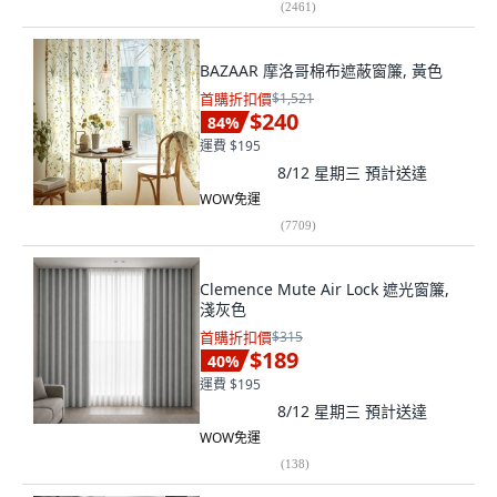
(
2461
)
BAZAAR 摩洛哥棉布遮蔽窗簾, 黃色
首購折扣價
$1,521
$240
84
%
運費 $195
8/12 星期三
預計送達
WOW免運
(
7709
)
Clemence Mute Air Lock 遮光窗簾,
淺灰色
首購折扣價
$315
$189
40
%
運費 $195
8/12 星期三
預計送達
WOW免運
(
138
)