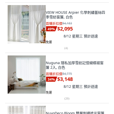
VIEW HOUSE Arpier 化學刺繡蕾絲四
季雪紡窗簾, 白色
首購折扣價
$4,183
$2,095
49
%
8/12 星期三
預計送達
免運
(
4
)
Nuguna 隱私加厚雪紡記憶蝴蝶褶窗
簾 2入, 白色
首購折扣價
$4,775
$3,148
34
%
8/12 星期三
預計送達
免運
(
20
)
NuvoDeco Bloom 雙層刺繡遮光窗簾