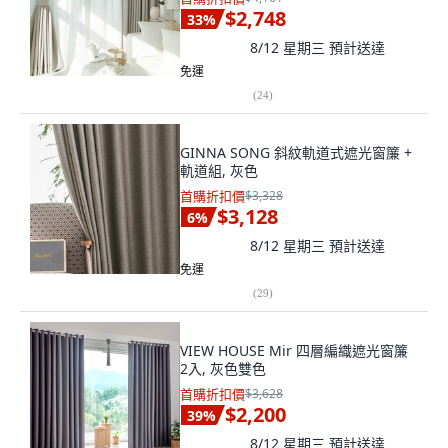
$2,748
33
%
8/12 星期三
預計送達
免運
(
24
)
GINNA SONG 斜紋軌道式遮光窗簾 +
軌道組, 灰色
首購折扣價
$3,328
$3,128
6
%
8/12 星期三
預計送達
免運
(
29
)
VIEW HOUSE Mir 四層編織遮光窗簾
2入, 灰色雙色
首購折扣價
$3,628
$2,200
39
%
8/12 星期三
預計送達