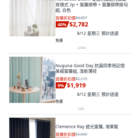
穿環式 2p + 窗簾綁帶 + 窗簾綁帶掛勾
組, 白色
首購折扣價
$4,657
$2,782
40
%
8/12 星期三
預計送達
免運
(
244
)
Nuguna Good Day 抗菌四季用記憶
美褶窗簾組, 清新薄荷
首購折扣價
$2,119
$1,919
9
%
8/12 星期三
預計送達
免運
(
26
)
Clemence Ray 遮光窗簾, 海軍藍
首購折扣價
$2,030