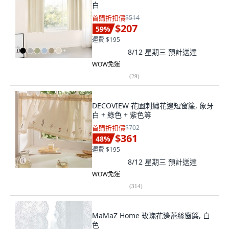
白
首購折扣價
$514
$207
59
%
運費 $195
8/12 星期三
預計送達
WOW免運
(
29
)
DECOVIEW 花園刺繡花邊短窗簾, 象牙
白 + 綠色 + 紫色等
首購折扣價
$702
$361
48
%
運費 $195
8/12 星期三
預計送達
WOW免運
(
314
)
MaMaZ Home 玫瑰花邊蕾絲窗簾, 白
色