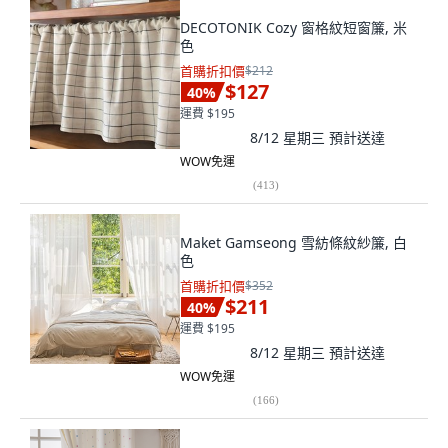
DECOTONIK Cozy 窗格紋短窗簾, 米
色
首購折扣價
$212
$127
40
%
運費 $195
8/12 星期三
預計送達
WOW免運
(
413
)
Maket Gamseong 雪紡條紋紗簾, 白
色
首購折扣價
$352
$211
40
%
運費 $195
8/12 星期三
預計送達
WOW免運
(
166
)