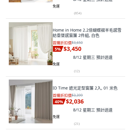
免運
(
854
)
Home in Home 2.2倍蝴蝶褶羊毛感雪
紡垂墜感窗簾 2件組, 白色
首購折扣價
$3,650
$3,450
5
%
8/12 星期三
預計送達
免運
(
12
)
ID Time 遮光定型窗簾 2入, 01 米色
首購折扣價
$3,399
$2,036
40
%
8/12 星期三
預計送達
免運
(
21
)