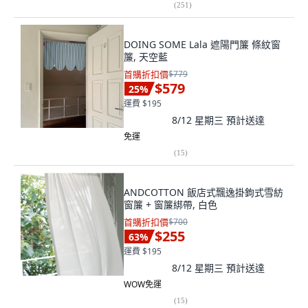
(
251
)
DOING SOME Lala 遮陽門簾 條紋窗
簾, 天空藍
首購折扣價
$779
$579
25
%
運費 $195
8/12 星期三
預計送達
免運
(
15
)
ANDCOTTON 飯店式飄逸掛鉤式雪紡
窗簾 + 窗簾綁帶, 白色
首購折扣價
$700
$255
63
%
運費 $195
8/12 星期三
預計送達
WOW免運
(
15
)