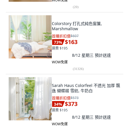
WOW免運
(
20
)
Colorstory 打孔式純色窗簾,
Marshmallow
首購折扣價
$607
$163
73
%
運費 $195
8/12 星期三
預計送達
WOW免運
(
31326
)
Sarah Haus Colorfeel 不透光 加厚 飄
逸 蝴蝶褶 雪紡, 牛奶白
首購折扣價
$573
$373
34
%
運費 $195
8/12 星期三
預計送達
WOW免運