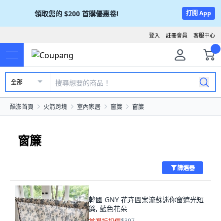
領取您的
$200
首購優惠卷!
打開 App
登入
註冊會員
客服中心
全部
酷澎首頁
火箭跨境
室內家居
窗簾
窗簾
窗簾
篩選器
韓國 GNY 花卉圖案流蘇迷你窗遮光短
簾, 藍色花朵
$397