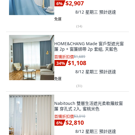
$2,907
6
%
8/12 星期三
預計送達
免運
(
14
)
HOME&CHANG Made 窗戶型遮光窗
簾 2p + 窗簾綁帶 2p 套組, 天藍色
首購折扣價
$1,689
$1,108
34
%
8/12 星期三
預計送達
免運
(
31
)
Nabitouch 雙層生活遮光柔軟羅紋窗
簾 穿孔式 2入, 蜜桃米色
首購折扣價
$3,010
$2,810
6
%
8/12 星期三
預計送達