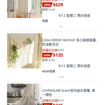
$629
29
%
運費 $195
8/12 星期三
預計送達
免運
(
2
)
CASA VERDE Heimish 多口袋遮蔽簾,
奶油象牙白
首購折扣價
$383
$135
64
%
運費 $195
8/12 星期三
預計送達
WOW免運
(
29
)
LOVINGLAB Grace室內設計窗簾, 單
一顏色
首購折扣價
$619