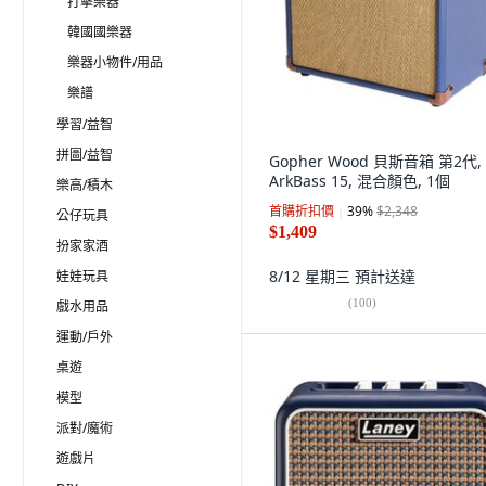
打擊樂器
韓國國樂器
樂器小物件/用品
樂譜
學習/益智
拼圖/益智
Gopher Wood 貝斯音箱 第2代,
ArkBass 15, 混合顏色, 1個
樂高/積木
首購折扣價
39
%
$2,348
公仔玩具
$1,409
扮家家酒
8/12 星期三
預計送達
娃娃玩具
(
100
)
戲水用品
運動/戶外
桌遊
模型
派對/魔術
遊戲片