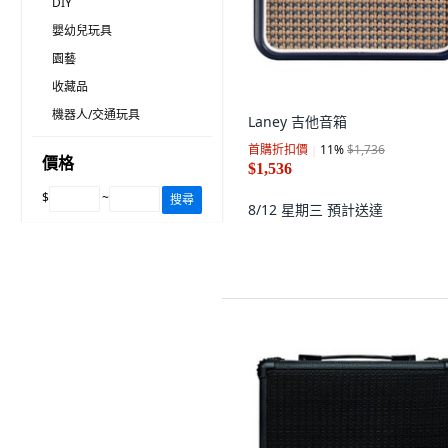
DIY
嬰幼兒玩具
園藝
收藏品
機器人/交通玩具
Laney 吉他音箱
首購折扣價
11
%
$1,736
價格
$1,536
$
~
搜尋
8/12 星期三
預計送達