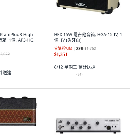
R amPlug3 High
HEX 15W 電吉他音箱, HGA-15 IV, 1
, 1個, AP3-HG,
個, IV (象牙白)
首購折扣價
23
%
$1,762
$2,022
$1,351
8/12 星期三
預計送達
計送達
(
24
)