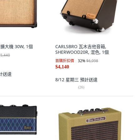
擴大機 30W, 1個
CARLSBRO 瓦木吉他音箱,
SHERWOOD20R, 混色, 1個
$5,440
首購折扣價
32
%
$6,098
$4,140
計送達
8/12 星期三
預計送達
(
26
)