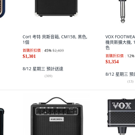
Cort 考特 貝斯音箱, CM15B, 黑色,
VOX FOOTWEA
1個
機貝斯擴大機, 1個
色
首購折扣價
45
%
$2,409
首購折扣價
12
%
$1,301
$1,354
8/12 星期三
預計送達
8/12 星期三
預
(
309
)
(
13
)