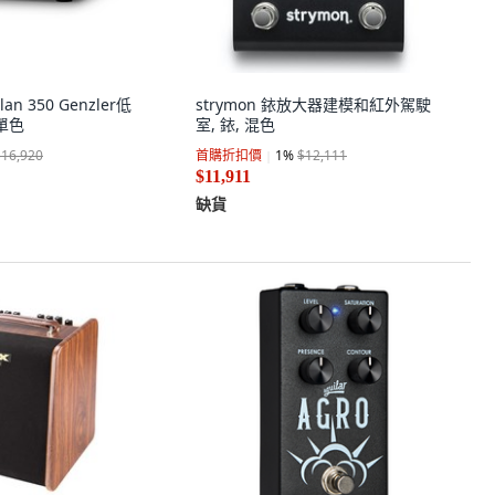
lan 350 Genzler低
strymon 銥放大器建模和紅外駕駛
單色
室, 銥, 混色
$16,920
首購折扣價
1
%
$12,111
$11,911
缺貨