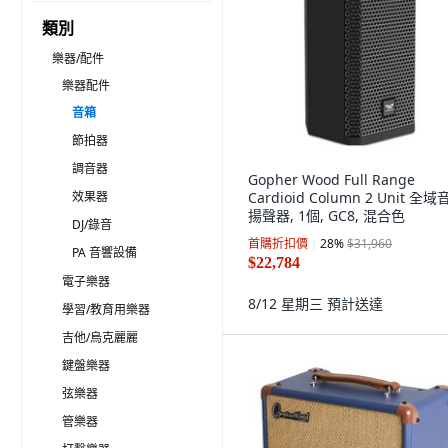
類別
樂器/配件
樂器配件
音箱
節拍器
調音器
Gopher Wood Full Range
效果器
Cardioid Column 2 Unit 全
揚聲器, 1個, GC8, 混合色
DJ/錄音
首購折扣價
28
%
$31,960
PA 音響設備
$22,784
電子樂器
8/12 星期三
預計送達
學習/教育用樂器
吉他/烏克麗麗
鍵盤樂器
弦樂器
管樂器