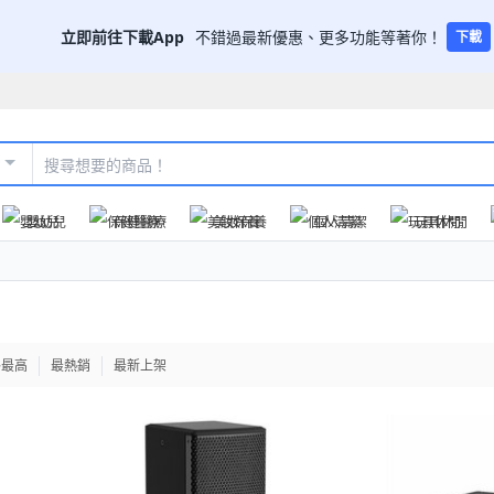
立即前往下載App
不錯過最新優惠、更多功能等著你！
下載
嬰幼兒
保健醫療
美妝保養
個人清潔
玩具休閒
格最高
最熱銷
最新上架