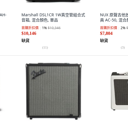
AH-
Marshall DSL1CR 1W真空管組合式
NUX 原聲吉他放
音箱, 混合顏色, 單品
員 AC-50, 混
首購折扣價
1
%
$10,346
首購折扣價
2
%
$10,146
$7,804
缺貨
缺貨
(
11
)
(
3
)