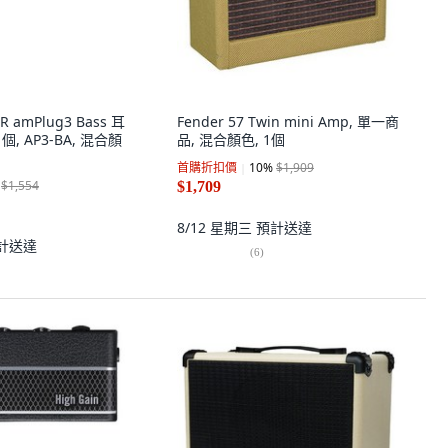
R amPlug3 Bass 耳
Fender 57 Twin mini Amp, 單一商
, AP3-BA, 混合顏
品, 混合顏色, 1個
首購折扣價
10
%
$1,909
$1,554
$1,709
8/12 星期三
預計送達
計送達
(
6
)