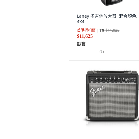
Laney 多吉他放大器, 混合顏色, 
4X4
首購折扣價
1
%
$11,825
$11,625
缺貨
(
1
)