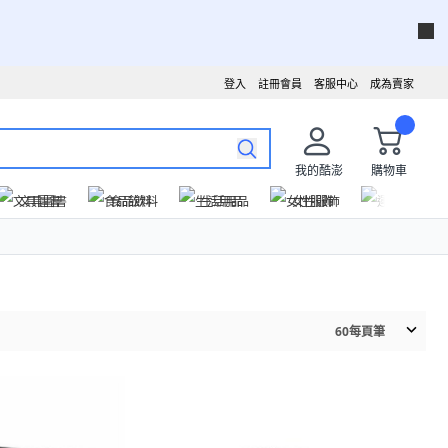
登入
註冊會員
客服中心
成為賣家
我的酷澎
購物車
文具圖書
食品飲料
生活用品
女性服飾
運動戶外
60
每頁筆