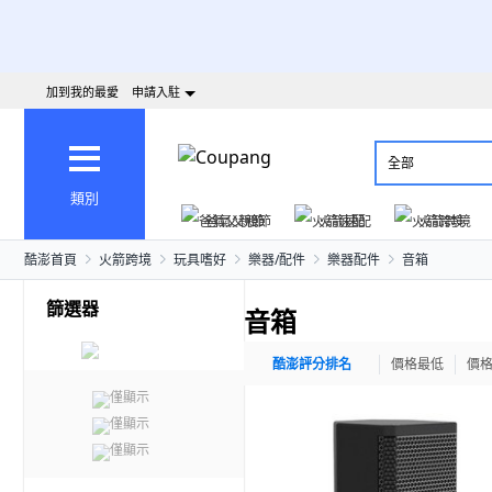
加到我的最愛
申請入駐
全部
類別
爸氣父親節
火箭速配
火箭跨境
酷澎首頁
火箭跨境
玩具嗜好
樂器/配件
樂器配件
音箱
篩選器
音箱
酷澎評分排名
價格最低
價
僅顯示
僅顯示
僅顯示