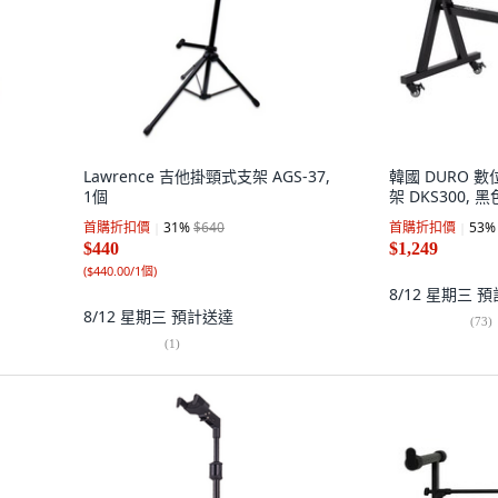
Lawrence 吉他掛頸式支架 AGS-37,
韓國 DURO 
1個
架 DKS300, 黑
首購折扣價
31
%
$640
首購折扣價
53
%
$440
$1,249
(
$440.00/1個
)
8/12 星期三
預
8/12 星期三
預計送達
(
73
)
(
1
)