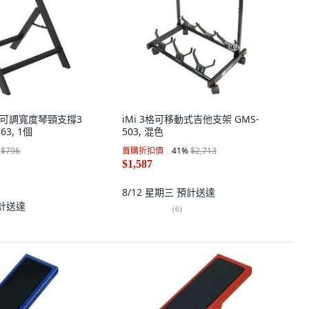
NG 可調寬度琴頸支撐3
iMi 3格可移動式吉他支架 GMS-
3, 1個
503, 混色
$796
首購折扣價
41
%
$2,713
$1,587
8/12 星期三
預計送達
計送達
(
6
)