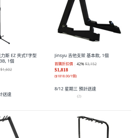
海克力斯 EZ 夾式T字型
Jinsyu 吉他支架 基本款, 1個
B, 1個
首購折扣價
42
%
$3,152
$1,602
$1,818
(
$1818.00/1個
)
8/12 星期三
預計送達
計送達
(
2
)