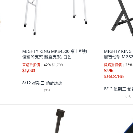
MIGHTY KING MKS4500 桌上型數
MIGHTY KI
位鋼琴支架 鍵盤支架, 白色
層吉他架 MGS26
首購折扣價
42
%
$1,799
首購折扣價
25
%
$1,043
$596
(
$596.00/1個
)
8/12 星期三
預計送達
8/12 星期三
預
(
95
)
(
94
)