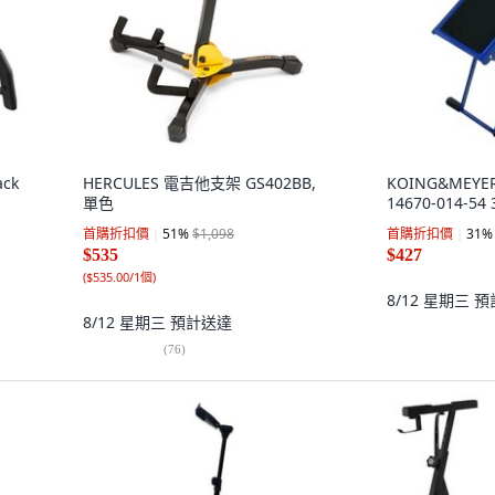
ack
HERCULES 電吉他支架 GS402BB,
KOING&MEY
單色
14670-014-54 
首購折扣價
51
%
$1,098
首購折扣價
31
%
$535
$427
(
$535.00/1個
)
8/12 星期三
預
8/12 星期三
預計送達
(
76
)