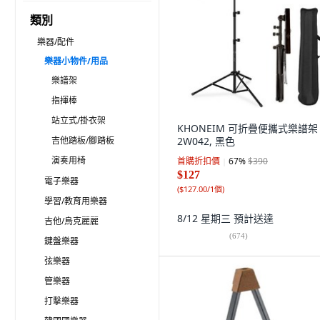
類別
樂器/配件
樂器小物件/用品
樂譜架
指揮棒
站立式/掛衣架
KHONEIM 可折疊便攜式樂譜架
吉他踏板/腳踏板
2W042, 黑色
演奏用椅
首購折扣價
67
%
$390
$127
電子樂器
(
$127.00/1個
)
學習/教育用樂器
8/12 星期三
預計送達
吉他/烏克麗麗
(
674
)
鍵盤樂器
弦樂器
管樂器
打擊樂器