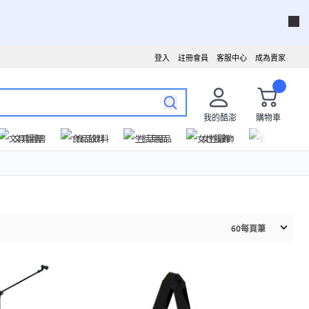
登入
註冊會員
客服中心
成為賣家
我的酷澎
購物車
文具圖書
食品飲料
生活用品
女性服飾
運動戶外
60
每頁筆