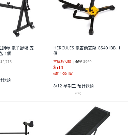
數位鋼琴 電子鍵盤 支
HERCULES 電吉他支架 GS401BB, 1
色, 1個
個
$2,713
首購折扣價
46
%
$960
$514
(
$514.00/1個
)
計送達
8/12 星期三
預計送達
(
86
)