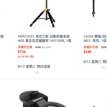
1個
HERCULES 海克力斯 自動抓握系統
Castle 鍵盤2
AGS 單支烏克麗麗架 UKS100B, 1個
M01, 黑色, 1個
首購折扣價
44
%
$1,319
首購折扣價
59
%
$734
$249
(
$734.00/1個
)
8/12 星期三
預
8/12 星期三
預計送達
(
51
)
(
2
)