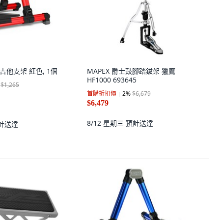
吉他支架 紅色, 1個
MAPEX 爵士鼓腳踏鈸架 獵鷹
HF1000 693645
$1,265
首購折扣價
2
%
$6,679
$6,479
8/12 星期三
預計送達
計送達