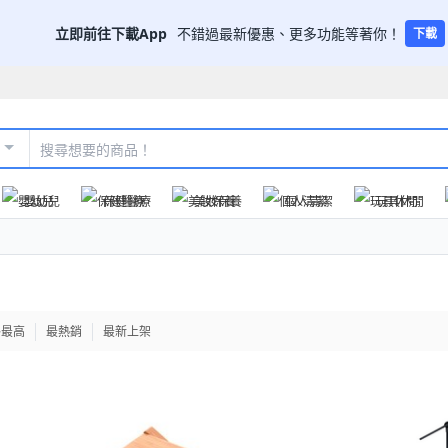
立即前往下載App
不錯過最新優惠、更多功能等著你！
下載
嬰幼兒
保健醫療
美妝保養
個人清潔
玩具休閒
格最高
最熱銷
最新上架