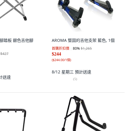
吉他腳踏板 銀色吉他腳
AROMA 堅固的吉他支架 藍色, 1個
首購折扣價
80
%
$1,265
$427
$244
(
$244.00/1個
)
8/12 星期三
預計送達
計送達
(
5
)