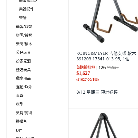
韓國國樂器
樂器配件
樂譜
學習/益智
拼圖/益智
樂高/積木
公仔玩具
KOING&MEYER 吉他支架 軟木
391203 17541-013-95, 1個
扮家家酒
首購折扣價
10
%
$1,827
娃娃玩具
$1,627
戲水用品
(
$1627.00/1個
)
運動/戶外
8/12 星期三
預計送達
桌遊
模型
派對/魔術
遊戲片
DIY