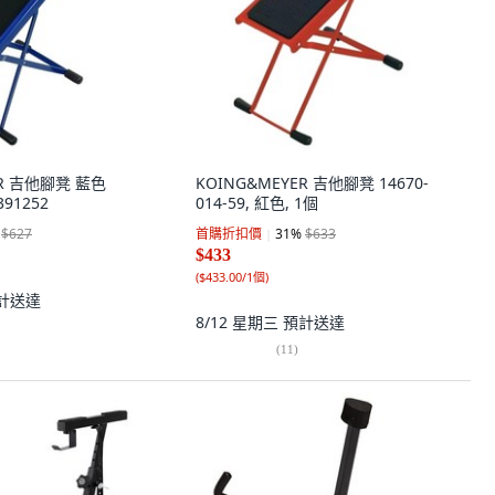
ER 吉他腳凳 藍色
KOING&MEYER 吉他腳凳 14670-
391252
014-59, 紅色, 1個
$627
首購折扣價
31
%
$633
$433
(
$433.00/1個
)
計送達
8/12 星期三
預計送達
(
11
)