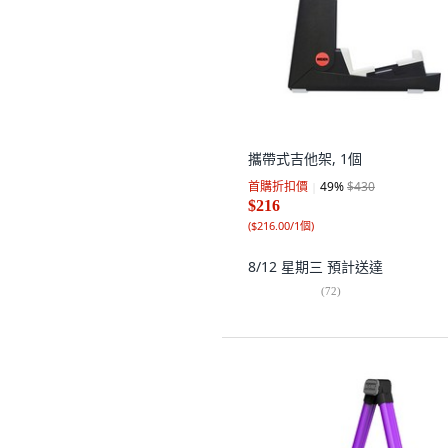
攜帶式吉他架, 1個
首購折扣價
49
%
$430
$216
(
$216.00/1個
)
8/12 星期三
預計送達
(
72
)