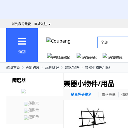
加到我的最愛
申請入駐
全部
類別
爸氣父親節
火箭速配
火箭跨境
酷澎首頁
火箭跨境
玩具嗜好
樂器/配件
樂器小物件/用品
篩選器
樂器小物件/用品
酷澎評分排名
價格最低
價
僅顯示
僅顯示
僅顯示