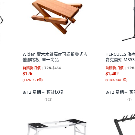
Widen 實木木質高度可調折疊式吉
HERCULES 
他腳踏板, 單一商品
麥克風架 MS533
首購折扣價
72
%
$454
首購折扣價
12
%
$126
$1,402
(
$126.00/1個
)
(
$1402.00/1個
)
8/12 星期三
預計送達
8/12 星期三
預
(
162
)
(
1
)