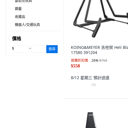
嬰幼兒玩具
園藝
收藏品
機器人/交通玩具
價格
KOING&MEYER 吉他架 Heli Bl
$
~
搜尋
17580 391204
首購折扣價
26
%
$758
$558
8/12 星期三
預計送達
(
1
)