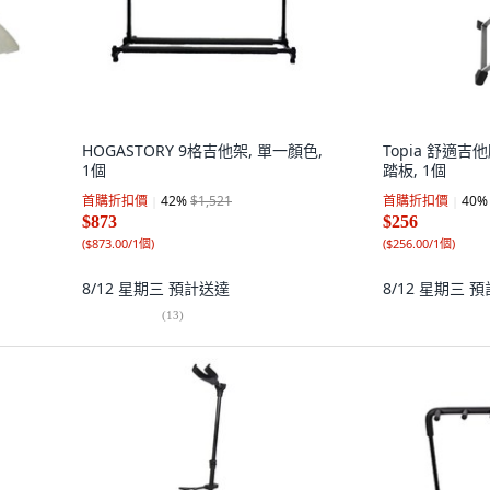
HOGASTORY 9格吉他架, 單一顏色,
Topia 舒適
1個
踏板, 1個
首購折扣價
42
%
$1,521
首購折扣價
40
%
$873
$256
(
$873.00/1個
)
(
$256.00/1個
)
8/12 星期三
預計送達
8/12 星期三
預
(
13
)