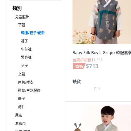
類別
兒童服飾
下著
韓服/鞋子/配件
褲子
牛仔褲
Baby Silk Boy's Grigio 韓服套
緊身褲
首購折扣價
$1,308
$713
裙子
45
%
上著
缺貨
內著/睡衣
(
13
)
運動/主題服飾
鞋子
配件
尿布
濕紙巾