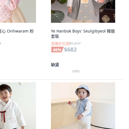
心 Onhwaram 粉
Ye Hanbok Boys' Seulgibyeol 韓服
套裝
1
首購折扣價
$1,277
$682
46
%
缺貨
(
105
)