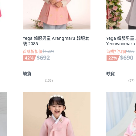
Yega 韓服男童 Arangmaru 韓服套
Yega 韓服男童 
裝 2085
Yeonwooma
首購折扣價
$1,204
首購折扣價
$890
$692
$690
42
%
22
%
缺貨
缺貨
(
136
)
(
57
)