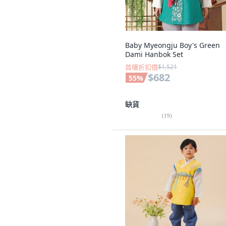
Baby Myeongju Boy's Green
Dami Hanbok Set
首購折扣價
$1,521
$682
55
%
缺貨
(
19
)