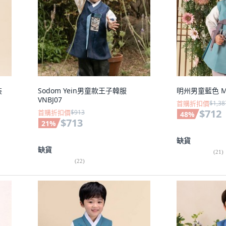
裝
Sodom Yein男童款王子韓服
明州男童藍色 M
VNBJ07
首購折扣價
$1,38
$712
首購折扣價
$913
48
%
$713
21
%
缺貨
缺貨
(
21
)
(
22
)