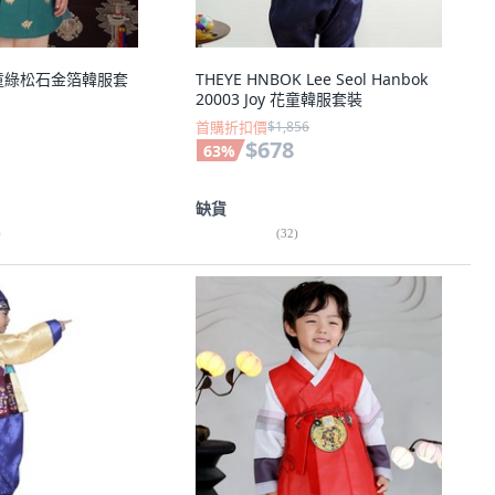
 男童綠松石金箔韓服套
THEYE HNBOK Lee Seol Hanbok
20003 Joy 花童韓服套裝
首購折扣價
$1,856
$678
63
%
缺貨
)
(
32
)