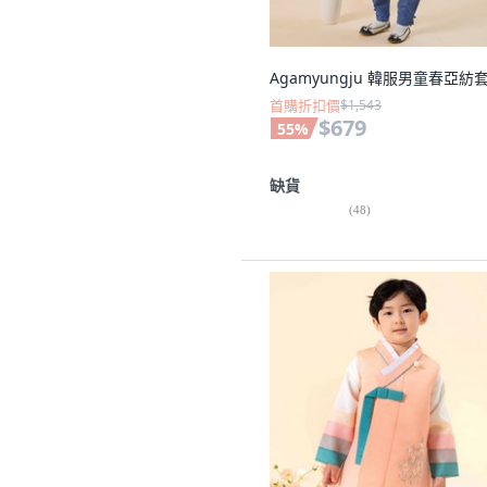
Agamyungju 韓服男童春亞紡
首購折扣價
$1,543
$679
55
%
缺貨
(
48
)