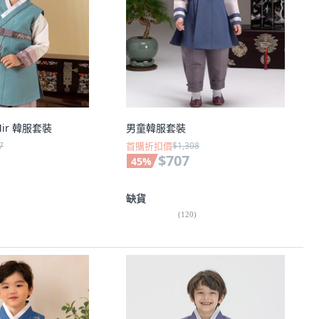
ir 韓服套裝
男童韓服套裝
7
首購折扣價
$1,308
$707
45
%
缺貨
(
120
)