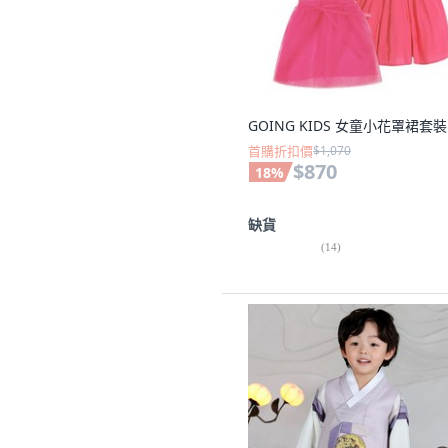
GOING KIDS 女童小花罩裙套裝
首購折扣價
$1,070
$870
18
%
缺貨
(
14
)