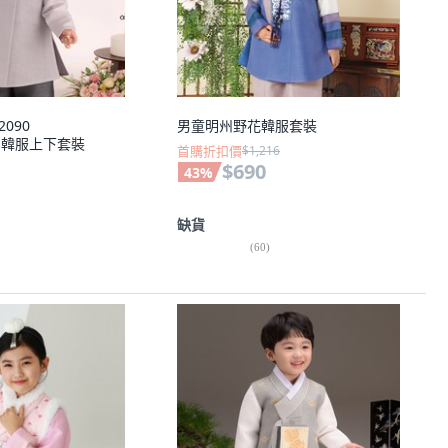
2090
男童明州野花韓服套裝
ru 韓服上下套裝
首購折扣價
$1,216
$690
43
%
缺貨
(
60
)