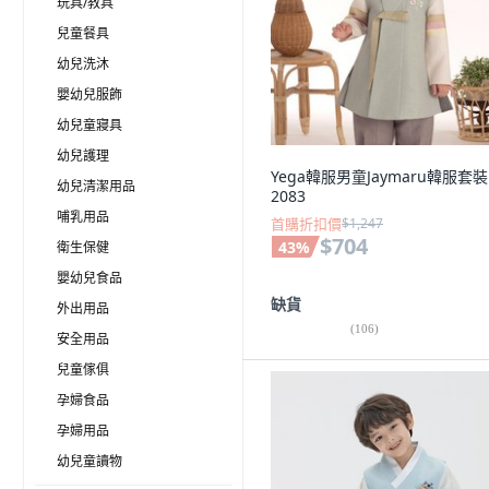
玩具/教具
兒童餐具
幼兒洗沐
嬰幼兒服飾
幼兒童寢具
幼兒護理
Yega韓服男童Jaymaru韓服套裝
幼兒清潔用品
2083
哺乳用品
首購折扣價
$1,247
$704
43
%
衛生保健
嬰幼兒食品
缺貨
外出用品
(
106
)
安全用品
兒童傢俱
孕婦食品
孕婦用品
幼兒童讀物