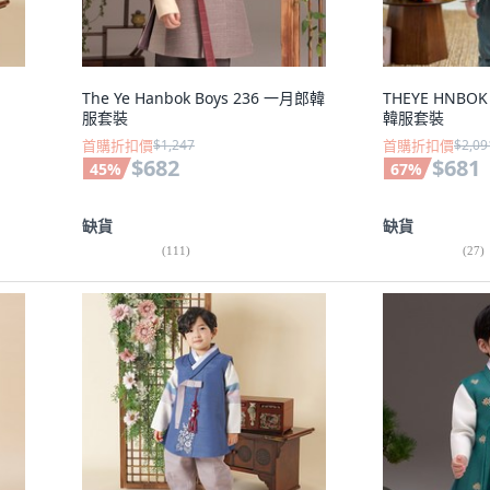
The Ye Hanbok Boys 236 一月郎韓
THEYE HNBO
服套裝
韓服套裝
首購折扣價
$1,247
首購折扣價
$2,09
$682
$681
45
%
67
%
缺貨
缺貨
(
111
)
(
27
)