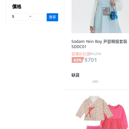
價格
$
~
搜尋
Sodam Yein Boy 尹瑟韓服套裝
SDDC01
首購折扣價
$1,216
$701
42
%
缺貨
(
40
)