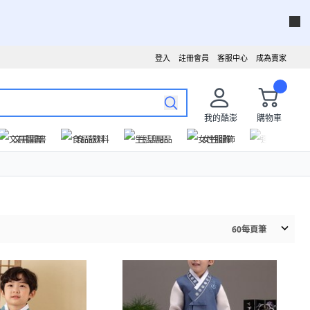
登入
註冊會員
客服中心
成為賣家
我的酷澎
購物車
文具圖書
食品飲料
生活用品
女性服飾
運動戶外
60
每頁筆