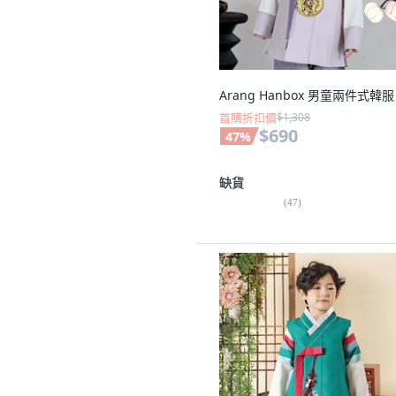
Arang Hanbox 男童兩件式韓服
首購折扣價
$1,308
$690
47
%
缺貨
(
47
)