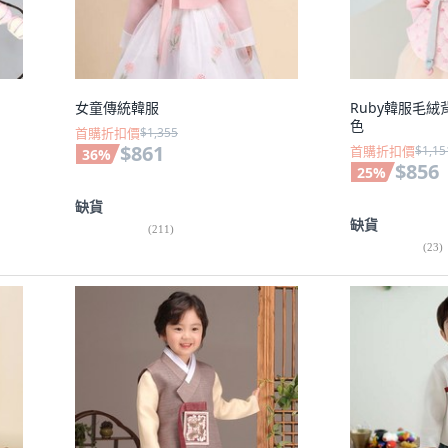
女童傳統韓服
Ruby韓服毛絨背
色
首購折扣價
$1,355
$861
首購折扣價
$1,15
36
%
$856
25
%
缺貨
缺貨
(
211
)
(
23
)