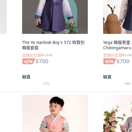
The Ye Hanbok Boy's 572 時賢別
Yega 韓服男童 
韓服套裝
Cheongama
首購折扣價
$1,216
首購折扣價
$1,24
$700
$700
42
%
43
%
缺貨
缺貨
(
13
)
(
46
)