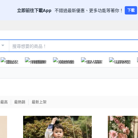
立即前往下載App
不錯過最新優惠、更多功能等著你！
下載
嬰幼兒
保健醫療
美妝保養
個人清潔
玩具休閒
格最高
最熱銷
最新上架