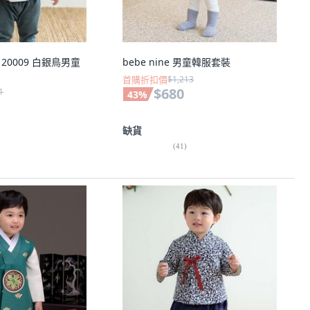
K 20009 白銀鳥男童
bebe nine 男童韓服套裝
首購折扣價
$1,213
$680
1
43
%
缺貨
(
41
)