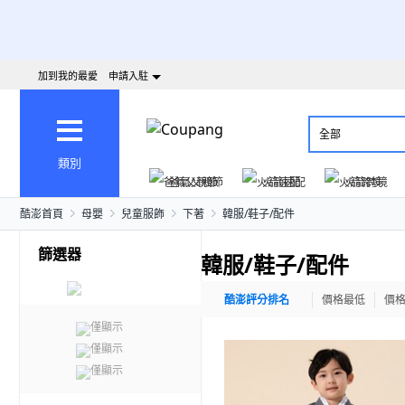
加到我的最愛
申請入駐
全部
類別
爸氣父親節
火箭速配
火箭跨境
酷澎首頁
母嬰
兒童服飾
下著
韓服/鞋子/配件
篩選器
韓服/鞋子/配件
酷澎評分排名
價格最低
價
僅顯示
僅顯示
僅顯示