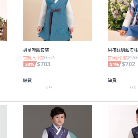
男童韓服套裝
男孩絲綢藍海豚
首購折扣價
$1,051
首購折扣價
$1,53
$703
$702
33
%
54
%
缺貨
缺貨
(
24
)
(
21
)