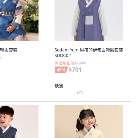
韓服套裝
Sodam Yein 男孩的伊甸園韓服套裝
SDDC02
9
首購折扣價
$1,295
$701
45
%
缺貨
(
27
)