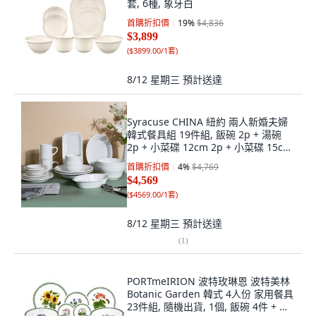
套, 6種, 象牙白
首購折扣價
19
%
$4,836
$3,899
(
$3899.00/1套
)
8/12 星期三
預計送達
Syracuse CHINA 紐約 兩人新婚夫婦
韓式餐具組 19件組, 飯碗 2p + 湯碗
2p + 小菜碟 12cm 2p + 小菜碟 15cm
2p + 盤子 16cm 2p + 盤子 23cm + 麵
首購折扣價
4
%
$4,769
碗 2p + 馬克杯 2p + 義大利麵碗 2p +
$4,569
長方盤 + 橢圓碗, 1套, 白色
(
$4569.00/1套
)
8/12 星期三
預計送達
(
1
)
PORTmeIRION 波特玫琳恩 波特美林
Botanic Garden 韓式 4人份 家用餐具
23件組, 隨機出貨, 1個, 飯碗 4件 + 湯