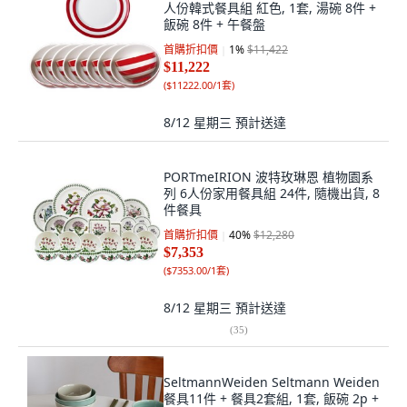
人份韓式餐具組 紅色, 1套, 湯碗 8件 +
飯碗 8件 + 午餐盤
首購折扣價
1
%
$11,422
$11,222
(
$11222.00/1套
)
8/12 星期三
預計送達
PORTmeIRION 波特玫琳恩 植物園系
列 6人份家用餐具組 24件, 隨機出貨, 8
件餐具
首購折扣價
40
%
$12,280
$7,353
(
$7353.00/1套
)
8/12 星期三
預計送達
(
35
)
SeltmannWeiden Seltmann Weiden
餐具11件 + 餐具2套組, 1套, 飯碗 2p +