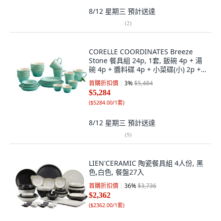
8/12 星期三
預計送達
(
2
)
CORELLE COORDINATES Breeze
Stone 餐具組 24p, 1套, 飯碗 4p + 湯
碗 4p + 醬料碟 4p + 小菜碟(小) 2p +
小菜碟(中) + 小菜碟(大) + 盤子(小) 2p
首購折扣價
3
%
$5,484
+ 盤子(中) + 盤子(大) + 馬克杯 4p, 綠
$5,284
色
(
$5284.00/1套
)
8/12 星期三
預計送達
(
9
)
LIEN'CERAMIC 陶瓷餐具組 4人份, 黑
色,白色, 餐盤27入
首購折扣價
36
%
$3,736
$2,362
(
$2362.00/1套
)