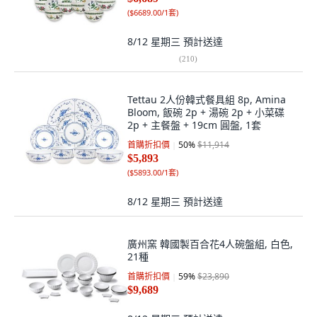
(
$6689.00/1套
)
8/12 星期三
預計送達
(
210
)
Tettau 2人份韓式餐具組 8p, Amina
Bloom, 飯碗 2p + 湯碗 2p + 小菜碟
2p + 主餐盤 + 19cm 圓盤, 1套
首購折扣價
50
%
$11,914
$5,893
(
$5893.00/1套
)
8/12 星期三
預計送達
廣州窯 韓國製百合花4人碗盤組, 白色,
21種
首購折扣價
59
%
$23,890
$9,689