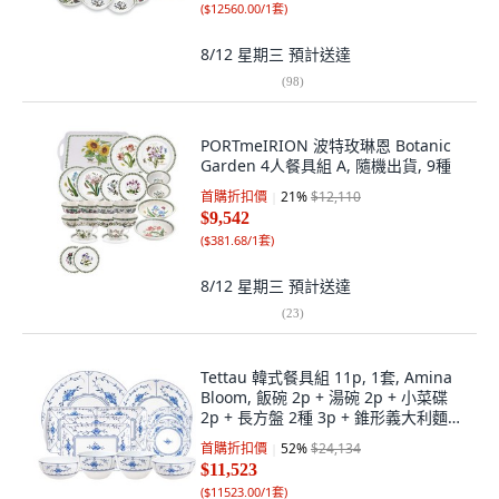
(
$12560.00/1套
)
8/12 星期三
預計送達
(
98
)
PORTmeIRION 波特玫琳恩 Botanic
Garden 4人餐具組 A, 隨機出貨, 9種
首購折扣價
21
%
$12,110
$9,542
(
$381.68/1套
)
8/12 星期三
預計送達
(
23
)
Tettau 韓式餐具組 11p, 1套, Amina
Bloom, 飯碗 2p + 湯碗 2p + 小菜碟
2p + 長方盤 2種 3p + 錐形義大利麵盤
+ 主餐盤
首購折扣價
52
%
$24,134
$11,523
(
$11523.00/1套
)