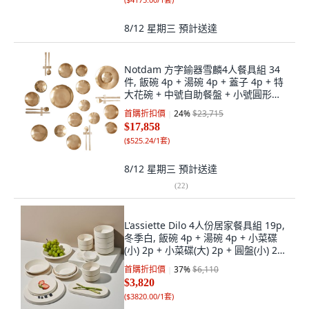
8/12 星期三
預計送達
Notdam 方字鍮器雪麟4人餐具組 34
件, 飯碗 4p + 湯碗 4p + 蓋子 4p + 特
大花碗 + 中號自助餐盤 + 小號圓形小
菜碟 + 中 2p + 大 + 湯匙 4p + 筷子 4
首購折扣價
24
%
$23,715
雙 + 筷架 4p, 單一顏色
$17,858
(
$525.24/1套
)
8/12 星期三
預計送達
(
22
)
L'assiette Dilo 4人份居家餐具組 19p,
冬季白, 飯碗 4p + 湯碗 4p + 小菜碟
(小) 2p + 小菜碟(大) 2p + 圓盤(小) 2p
+ 圓盤(大) + 長方盤 + 多用途碗 + 醬料
首購折扣價
37
%
$6,110
碗 2p, 1套
$3,820
(
$3820.00/1套
)