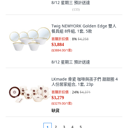
8/12 星期三
預計送達
(
133
)
Twig NEWYORK Golden Edge 雙人
餐具組 8件組, 1套, 5款
首購折扣價
8
%
$4,258
$3,884
(
$3884.00/1套
)
8/12 星期三
預計送達
LKmade 骨瓷 咖啡與孩子們 甜甜圈 4
人份居家組合, 1套, 23p
首購折扣價
24
%
$4,371
$3,279
(
$3279.00/1套
)
缺貨
2
3
4
5
1