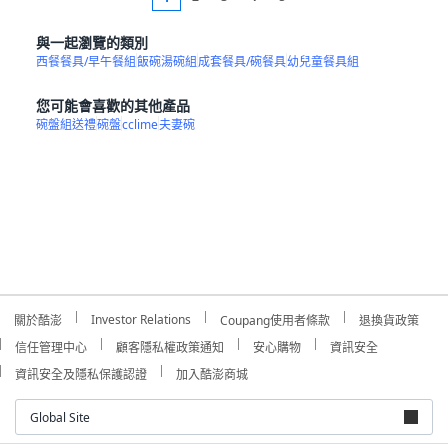
與一起瀏覽的類別
西餐餐具/早午餐組
飯碗湯碗組
成套餐具/碗餐具
幼兒童餐具組
您可能會喜歡的其他產品
碗盤組送禮
碗盤
cclime
夫妻碗
Investor Relations
關於酷澎
Coupang使用者條款
退換貨政策
信任管理中心
顧客隱私權政策通知
安心購物
資訊安全
資訊安全及隱私保護認證
加入酷澎商城
Global Site