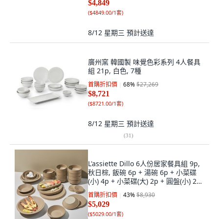
$4,849
(
$4849.00/1套
)
8/12 星期三
預計送達
廣州窯 韓國製 味覺色彩系列 4人餐具
組 21p, 白色, 7種
首購折扣價
68
%
$27,269
$8,721
(
$8721.00/1套
)
8/12 星期三
預計送達
(
31
)
L'assiette Dillo 6人份居家餐具組 9p,
秋日棕, 飯碗 6p + 湯碗 6p + 小菜碟
(小) 4p + 小菜碟(大) 2p + 圓盤(小) 2p
+ 圓盤(大) 2p + 長方盤 + 多用途碗 2p
首購折扣價
43
%
$8,930
+ 醬料碗 2p, 1套
$5,029
(
$5029.00/1套
)