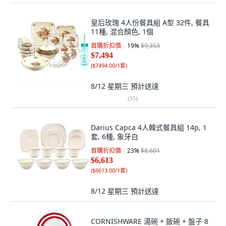
皇后玫瑰 4人份餐具組 A型 32件, 餐具
11種, 混合顏色, 1個
首購折扣價
19
%
$9,353
$7,494
(
$7494.00/1套
)
8/12 星期三
預計送達
(
55
)
Darius Capca 4人韓式餐具組 14p, 1
套, 6種, 象牙白
首購折扣價
23
%
$8,601
$6,613
(
$6613.00/1套
)
8/12 星期三
預計送達
CORNISHWARE 湯碗 + 飯碗 + 盤子 8