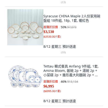
(
13
)
Syracuse CHINA Maple 2人份家用碗
盤組 18件組, 18p, 1套, 暖紅色
首購折扣價
50
%
$7,073
$3,530
(
$3530.00/1套
)
8/12 星期三
預計送達
(
10
)
Tettau 韓式餐具 Anfang 9件組, 1套,
Amina Bloom, 飯碗 2p + 湯碗 2p +
小菜碟 2p + 錐形義大利麵碗 2p + 主
餐盤
首購折扣價
46
%
$13,134
$6,995
(
$6995.00/1套
)
8/12 星期三
預計送達