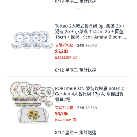
8/12 星期三
預計送達
(
6
)
Tettau 2人韓式餐具組 8p, 飯碗 2p +
湯碗 2p + 小菜碟 14.5cm 2p + 圓盤
16cm + 圓盤 19cm, Amina Bloom, 1
套
首購折扣價
34
%
$8,012
$5,283
(
$5283.00/1套
)
8/12 星期三
預計送達
PORTmeIRION 波特玫琳恩 Botanic
Garden 4人餐具組 17p A, 隨機出貨,
餐具7種
首購折扣價
21
%
$8,680
$6,786
(
$6786.00/1套
)
8/12 星期三
預計送達