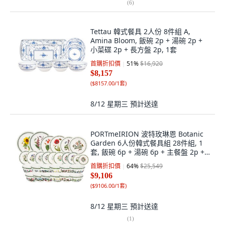
(
6
)
Tettau 韓式餐具 2人份 8件組 A,
Amina Bloom, 飯碗 2p + 湯碗 2p +
小菜碟 2p + 長方盤 2p, 1套
首購折扣價
51
%
$16,920
$8,157
(
$8157.00/1套
)
8/12 星期三
預計送達
PORTmeIRION 波特玫琳恩 Botanic
Garden 6人份韓式餐具組 28件組, 1
套, 飯碗 6p + 湯碗 6p + 主餐盤 2p +
中盤 2p + 點心盤 2p + 17cm 碗 2p +
首購折扣價
64
%
$25,549
麵包盤 4p + 麥片碗 2p + 義大利麵碗
$9,106
2p, 混合色
(
$9106.00/1套
)
8/12 星期三
預計送達
(
1
)