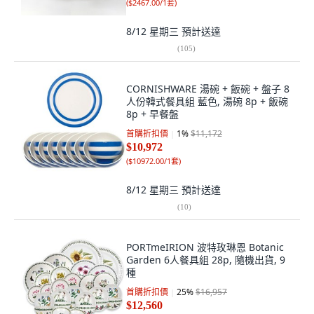
(
$2467.00/1套
)
8/12 星期三
預計送達
(
105
)
CORNISHWARE 湯碗 + 飯碗 + 盤子 8
人份韓式餐具組 藍色, 湯碗 8p + 飯碗
8p + 早餐盤
首購折扣價
1
%
$11,172
$10,972
(
$10972.00/1套
)
8/12 星期三
預計送達
(
10
)
PORTmeIRION 波特玫琳恩 Botanic
Garden 6人餐具組 28p, 隨機出貨, 9
種
首購折扣價
25
%
$16,957
$12,560