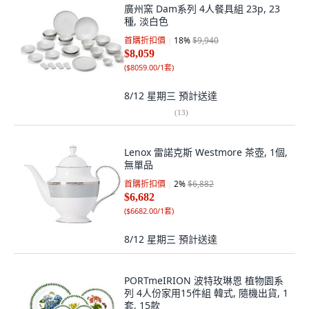
廣州窯 Dam系列 4人餐具組 23p, 23
種, 淡白色
首購折扣價
18
%
$9,940
$8,059
(
$8059.00/1套
)
8/12 星期三
預計送達
(
13
)
Lenox 雷諾克斯 Westmore 茶壺, 1個,
無單品
首購折扣價
2
%
$6,882
$6,682
(
$6682.00/1套
)
8/12 星期三
預計送達
PORTmeIRION 波特玫琳恩 植物園系
列 4人份家用15件組 韓式, 隨機出貨, 1
套, 15款