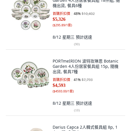
Garden 4人份居家餐具組 18件組, 隨
機出貨, 餐具6種
首購折扣價
48
%
$10,402
$5,326
(
$295.89/1套
)
8/12 星期三
預計送達
(
90
)
PORTmeIRION 波特玫琳恩 Botanic
Garden 4人份居家餐具組 15p, 隨機
出貨, 餐具7種
首購折扣價
41
%
$7,793
$4,593
(
$4593.00/1套
)
8/12 星期三
預計送達
(
10
)
Darius Capca 2人韓式餐具組 8p, 1