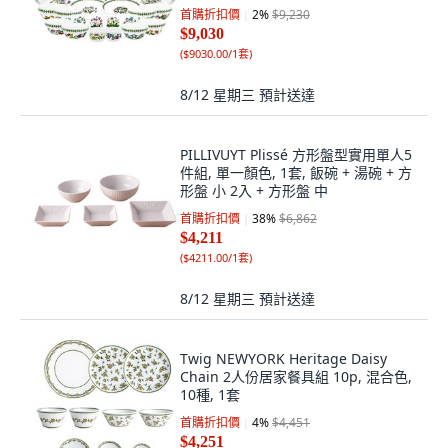
碗 4件 + 大盤 + 中盤 + 小盤 + 小菜碟
首購折扣價
2
%
$9,230
2件 + 新碗 2件 + 義大利麵碗 2件 + 焗
$9,030
烤盅 2件 + 迷你方盤 4件
(
$9030.00/1套
)
8/12 星期三
預計送達
PILLIVUYT Plissé 方形盤型實用單人5
件組, 單一顏色, 1套, 飯碗 + 湯碗 + 方
形盤 小 2入 + 方形盤 中
首購折扣價
38
%
$6,862
$4,211
(
$4211.00/1套
)
8/12 星期三
預計送達
Twig NEWYORK Heritage Daisy
Chain 2人份居家餐具組 10p, 混合色,
10種, 1套
首購折扣價
4
%
$4,451
$4,251