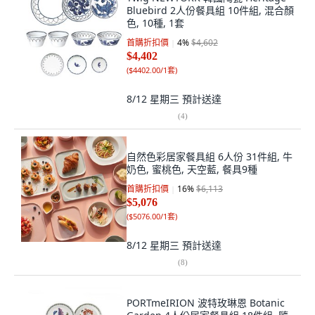
Bluebird 2人份餐具組 10件組, 混合顏
色, 10種, 1套
首購折扣價
4
%
$4,602
$4,402
(
$4402.00/1套
)
8/12 星期三
預計送達
(
4
)
自然色彩居家餐具組 6人份 31件組, 牛
奶色, 蜜桃色, 天空藍, 餐具9種
首購折扣價
16
%
$6,113
$5,076
(
$5076.00/1套
)
8/12 星期三
預計送達
(
8
)
PORTmeIRION 波特玫琳恩 Botanic