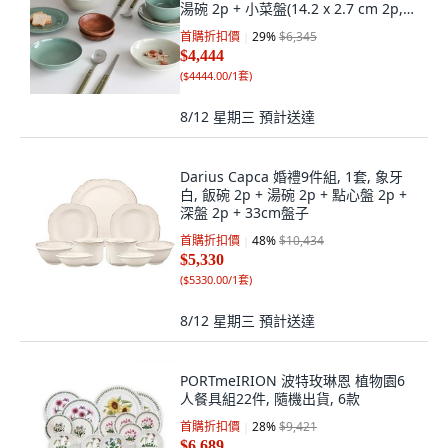
湯碗 2p + 小菜盤(14.2 x 2.7 cm 2p,
16.6 x 3.2 cm 2p) + 盤子 17cm + 木
首購折扣價
29
%
$6,345
質小菜盤 2p + 湯筷 2套, 綠色, 米色(餐
$4,444
具), 隨機出貨(湯筷)
(
$4444.00/1套
)
8/12 星期三
預計送達
Darius Capca 婚禮9件組, 1套, 象牙
白, 飯碗 2p + 湯碗 2p + 點心盤 2p +
深盤 2p + 33cm盤子
首購折扣價
48
%
$10,434
$5,330
(
$5330.00/1套
)
8/12 星期三
預計送達
PORTmeIRION 波特玫琳恩 植物園6
人餐具組22件, 隨機出貨, 6款
首購折扣價
28
%
$9,421
$6,689