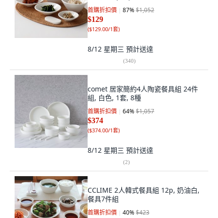
首購折扣價
87
%
$1,052
$129
(
$129.00/1套
)
8/12 星期三
預計送達
(
340
)
comet 居家簡約4人陶瓷餐具組 24件
組, 白色, 1套, 8種
首購折扣價
64
%
$1,057
$374
(
$374.00/1套
)
8/12 星期三
預計送達
(
2
)
CCLIME 2人韓式餐具組 12p, 奶油白,
餐具7件組
首購折扣價
40
%
$423