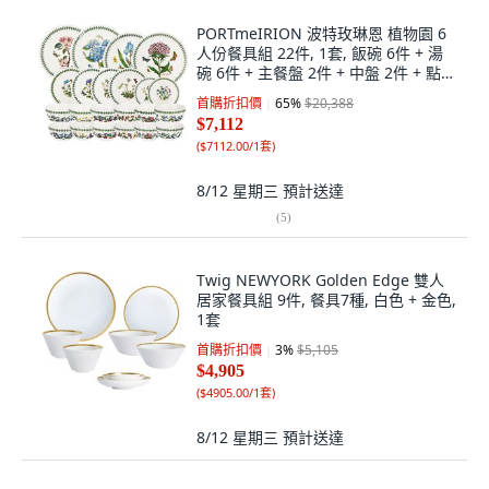
PORTmeIRION 波特玫琳恩 植物園 6
人份餐具組 22件, 1套, 飯碗 6件 + 湯
碗 6件 + 主餐盤 2件 + 中盤 2件 + 點心
盤 4件 + 麥片碗 2件, 混色
首購折扣價
65
%
$20,388
$7,112
(
$7112.00/1套
)
8/12 星期三
預計送達
(
5
)
Twig NEWYORK Golden Edge 雙人
居家餐具組 9件, 餐具7種, 白色 + 金色,
1套
首購折扣價
3
%
$5,105
$4,905
(
$4905.00/1套
)
8/12 星期三
預計送達