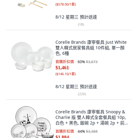
(
$578.00/1套
)
8/12 星期三
預計送達
(
18
)
Corelle Brands 康寧餐具 Just White
雙人韓式居家餐具組 10件組, 單一顏
色, 6種
首購折扣價
60
%
$3,673
$1,461
(
$146.10/1套
)
8/12 星期三
預計送達
(
220
)
Corelle Brands 康寧餐具 Snoopy &
Charlie 版 雙人韓式全套餐具組 10p,
白色 + 黑色, 飯碗 2p + 湯碗 2p + 前菜
盤 2p + 圓形小盤 2p + 圓形中盤 + 圓
首購折扣價
44
%
$3,388
形大盤, 1套
$1,884