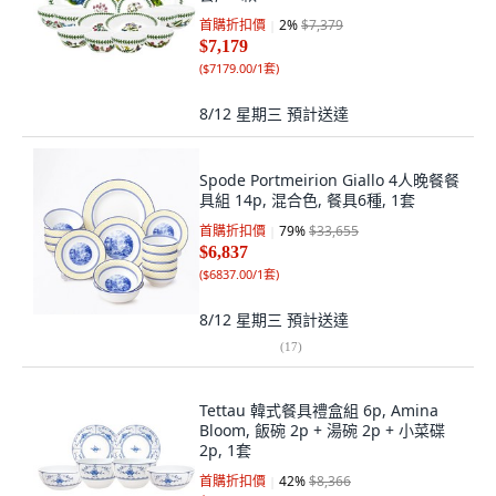
首購折扣價
2
%
$7,379
$7,179
(
$7179.00/1套
)
8/12 星期三
預計送達
Spode Portmeirion Giallo 4人晚餐餐
具組 14p, 混合色, 餐具6種, 1套
首購折扣價
79
%
$33,655
$6,837
(
$6837.00/1套
)
8/12 星期三
預計送達
(
17
)
Tettau 韓式餐具禮盒組 6p, Amina
Bloom, 飯碗 2p + 湯碗 2p + 小菜碟
2p, 1套
首購折扣價
42
%
$8,366