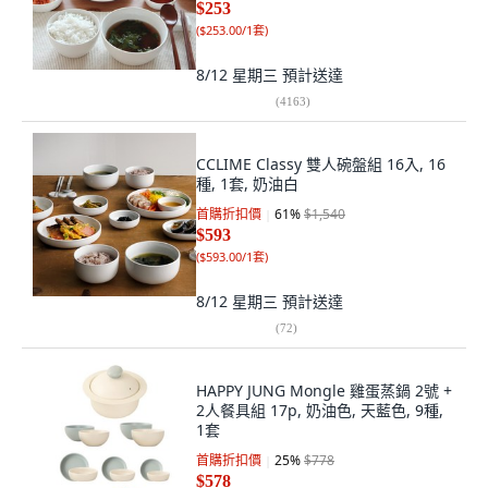
$253
(
$253.00/1套
)
8/12 星期三
預計送達
(
4163
)
CCLIME Classy 雙人碗盤組 16入, 16
種, 1套, 奶油白
首購折扣價
61
%
$1,540
$593
(
$593.00/1套
)
8/12 星期三
預計送達
(
72
)
HAPPY JUNG Mongle 雞蛋蒸鍋 2號 +
2人餐具組 17p, 奶油色, 天藍色, 9種,
1套
首購折扣價
25
%
$778
$578