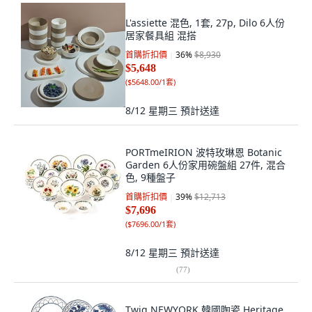
L'assiette 混色, 1套, 27p, Dilo 6人份
居家餐具組 混搭
首購折扣價
36
%
$8,930
$5,648
(
$5648.00/1套
)
8/12 星期三
預計送達
PORTmeIRION 波特玫琳恩 Botanic
Garden 6人份家用碗盤組 27件, 混合
色, 9種盤子
首購折扣價
39
%
$12,713
$7,696
(
$7696.00/1套
)
8/12 星期三
預計送達
(
77
)
Twig NEWYORK 韓國陶瓷 Heritage