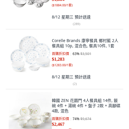
(
$1884.00/1套
)
8/12 星期三
預計送達
(
289
)
Corelle Brands 康寧餐具 鄉村藍 2人
餐具組 10p, 混合色, 餐具10件, 1套
首購折扣價
63
%
$3,501
$1,283
(
$1283.00/1套
)
8/12 星期三
預計送達
(
2
)
韓國 ZEN 花園門 4人餐具組 14件, 飯
碗 4件 + 湯碗 4件 + 盤子 2款 + 高腳碟
4款, 混色
首購折扣價
74
%
$9,674
$2,467