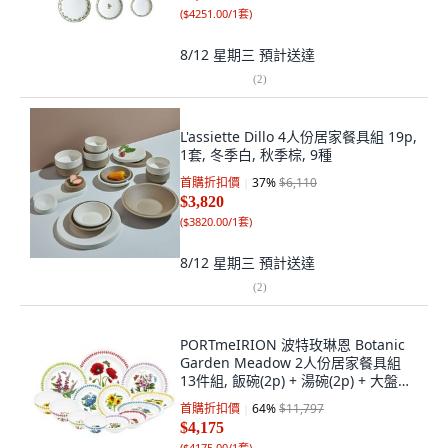
(
$4251.00/1套
)
8/12 星期三
預計送達
(
2
)
L'assiette Dillo 4人份居家餐具組 19p,
1套, 冬季白, 秋季棕, 9種
首購折扣價
37
%
$6,110
$3,820
(
$3820.00/1套
)
8/12 星期三
預計送達
(
2
)
PORTmeIRION 波特玫琳恩 Botanic
Garden Meadow 2人份居家餐具組
13件組, 飯碗(2p) + 湯碗(2p) + 大盤
(1p) + 中盤(2p) + 小盤(2p) + 新碗(4p),
首購折扣價
64
%
$11,797
1套, 隨機出貨
$4,175
(
$4175.00/1套
)