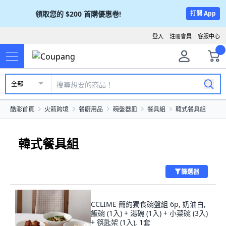
領取您的
$200
首購優惠卷!
打開 App
登入
註冊會員
客服中心
全部
酷澎首頁
火箭跨境
餐廚用品
碗盤器皿
餐具組
韓式餐具組
韓式餐具組
篩選器
CCLIME 簡約獨食碗盤組 6p, 奶油白,
飯碗 (1入) + 湯碗 (1入) + 小菜碗 (3入)
+ 筷匙架 (1入), 1套