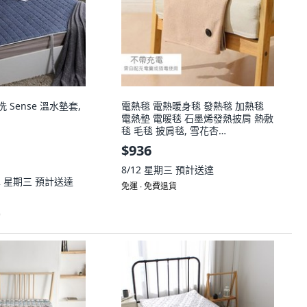
水洗 Sense 溫水墊套,
電熱毯 電熱暖身毯 發熱毯 加熱毯
電熱墊 電暖毯 石墨烯發熱披肩 熱敷
毯 毛毯 披肩毯, 雪花杏
150X80CM（不帶充電寶）
$936
8/12 星期三
預計送達
12 星期三
預計送達
免運 ∙ 免費退貨
)