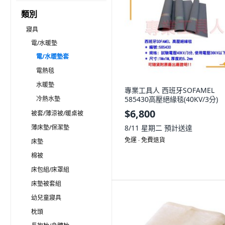
類別
寢具
電/水暖墊
電/水暖墊套
電熱毯
水暖墊
專業工具人 西班牙SOFAMEL
冷熱水墊
585430高壓絕緣毯(40KV/3分)
$6,800
被套/薄涼被/暖桌被
薄床墊/保潔墊
8/11 星期二
預計送達
免運 ∙ 免費退貨
床墊
棉被
床包組/床罩組
床墊被套組
幼兒童寢具
枕頭