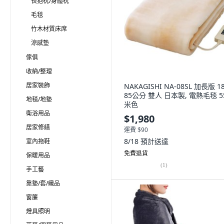
長抱枕/身體枕
毛毯
竹木材質床席
涼感墊
傢俱
收納/整理
居家裝飾
NAKAGISHI NA-08SL 加長版 1
85公分 雙人 日本製, 電熱毛毯 55
地毯/地墊
米色
衛浴用品
$1,980
居家修繕
運費 $90
8/18
預計送達
室內拖鞋
免費退貨
保暖用品
(
1
)
手工藝
靠墊/套/織品
窗簾
燈具照明