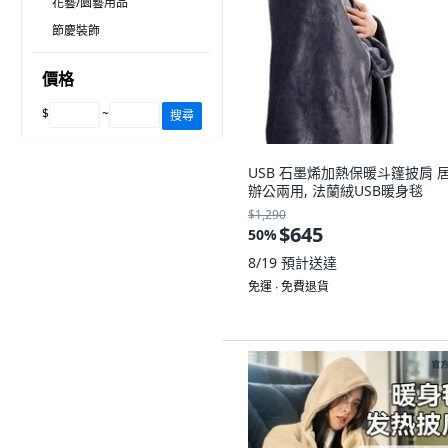
花藝/園藝用品
節慶裝飾
價格
$
~
搜尋
USB 石墨烯加熱保暖斗篷披肩 
辦公兩用, 法蘭絨USB暖身毯
$1,290
$645
50
%
8/19
預計送達
免運 ∙ 免費退貨