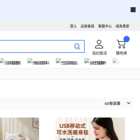
登入
註冊會員
客服中心
成為賣家
我的酷澎
購物車
文具圖書
食品飲料
生活用品
女性服飾
運動戶外
60
每頁筆