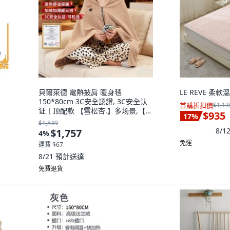
貝爾萊德 電熱披肩 暖身毯
LE REVE 柔
150*80cm 3C安全認證, 3C安全认
首購折扣價
$1,13
证丨顶配款 【雪松杏.】多场景,【贝
$935
17
%
尔莱德官方正品.】有证书才用的更
$1,849
放心, 雪松杏
8/
$1,757
4
%
免運
運費 $67
8/21
預計送達
免費退貨