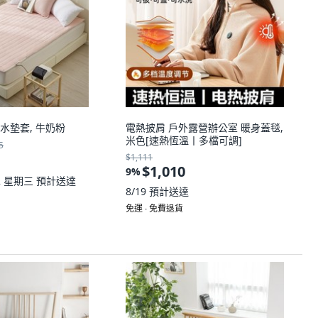
軟溫水墊套, 牛奶粉
電熱披肩 戶外露營辦公室 暖身蓋毯,
米色[速熱恆溫丨多檔可調]
5
$1,111
$1,010
9
%
12 星期三
預計送達
8/19
預計送達
免運 ∙ 免費退貨