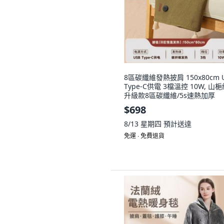
8區碳纖維發熱披肩 150x80cm 
Type-C供電 3檔溫控 10W, 山梔
升級款8區碳纖維/5s速熱加厚
$698
8/13 星期四
預計送達
免運 ∙ 免費退貨