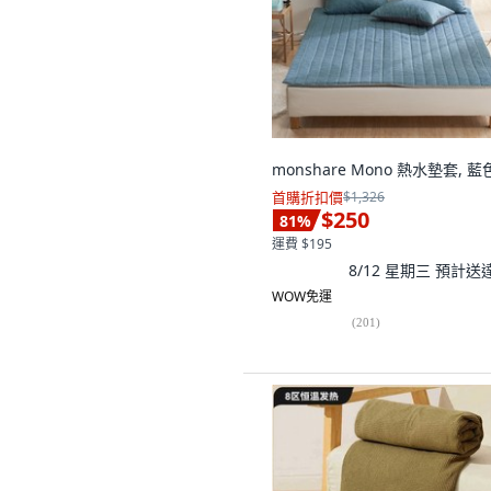
monshare Mono 熱水墊套, 藍
首購折扣價
$1,326
$250
81
%
運費 $195
8/12 星期三
預計送
WOW免運
(
201
)