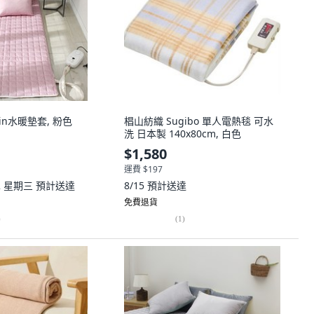
Skin水暖墊套, 粉色
椙山紡織 Sugibo 單人電熱毯 可水
洗 日本製 140x80cm, 白色
$1,580
運費 $197
12 星期三
預計送達
8/15
預計送達
免費退貨
)
(
1
)