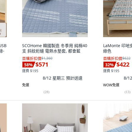
USB
SCOHome 韓國製造 冬季用 純棉40
LaMonte 印
綠-
支 斜紋絎縫 電熱水墊套, 都會藍
綠色
首購折扣價
$1,360
首購折扣價
$622
$571
$422
58
%
32
%
運費 $195
運費 $195
8/12 星期三
預計送達
8/
免運
WOW免運
(
28
)
(
13
)