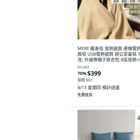
MERF 暖身毯 發熱披肩 連帽電
肩毯 USB電熱披肩 辦公室蓋毯 
洗, 升級帶帽子款杏色-8區發熱+
膚針織
$1,362
$399
70
%
運費 $67
8/13 星期四
預計送達
免費退貨