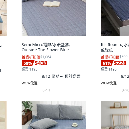
色
Semi Micro電熱/水暖墊套,
It's Room 可
Outside The Flower Blue
藍綠色
首購折扣價
$1,064
首購折扣價
$599
$438
$228
58
%
61
%
運費 $195
運費 $195
達
8/12 星期三
預計送達
8/
WOW免運
WOW免運
(
281
)
(
665