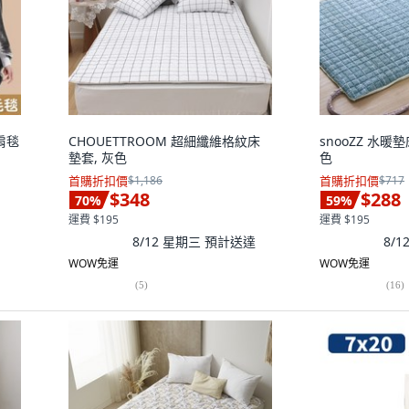
肩毯
CHOUETTROOM 超細纖維格紋床
snooZZ 水暖
墊套, 灰色
色
首購折扣價
$1,186
首購折扣價
$717
$348
$288
70
%
59
%
運費 $195
運費 $195
8/12 星期三
預計送達
8/
WOW免運
WOW免運
(
5
)
(
16
)