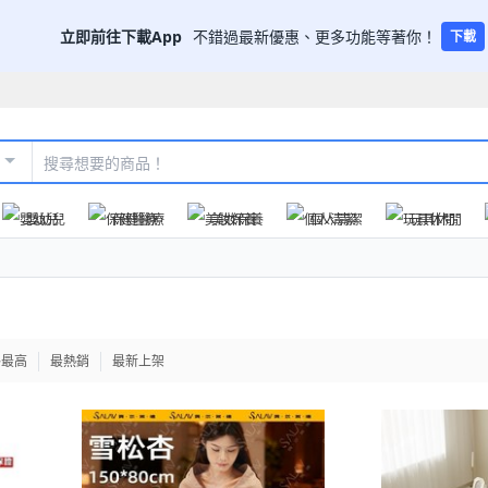
立即前往下載App
不錯過最新優惠、更多功能等著你！
下載
嬰幼兒
保健醫療
美妝保養
個人清潔
玩具休閒
格最高
最熱銷
最新上架