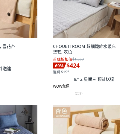
, 雪花杏
CHOUETTROOM 超細纖維水暖床
墊套, 灰色
首購折扣價
$1,369
$424
69
%
計送達
運費 $195
8/12 星期三
預計送達
WOW免運
(
239
)