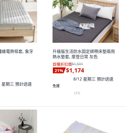
細纖維電熱毯套, 象牙
升級版生活防水固定綁帶床墊兩用
熱水墊套, 摩登日常 灰色
首購折扣價
$1,501
$1,174
21
%
8/12 星期三
預計送達
12 星期三
預計送達
免運
(
15
)
)