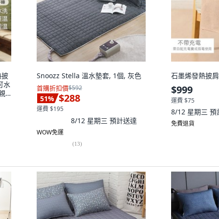
熱披
Snoozz Stella 溫水墊套, 1個, 灰色
石墨烯發熱披肩
可水
$999
首購折扣價
$592
親
$288
51
%
運費 $75
運費 $195
8/12 星期三
預
8/12 星期三
預計送達
免費退貨
WOW免運
(
13
)