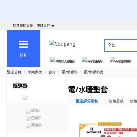
加到我的最愛
申請入駐
全部
類別
爸氣父親節
火箭速配
火箭跨境
酷澎首頁
室內家居
寢具
電/水暖墊
電/水暖墊套
篩選器
電/水暖墊套
酷澎評分排名
價格最低
價
僅顯示
僅顯示
僅顯示