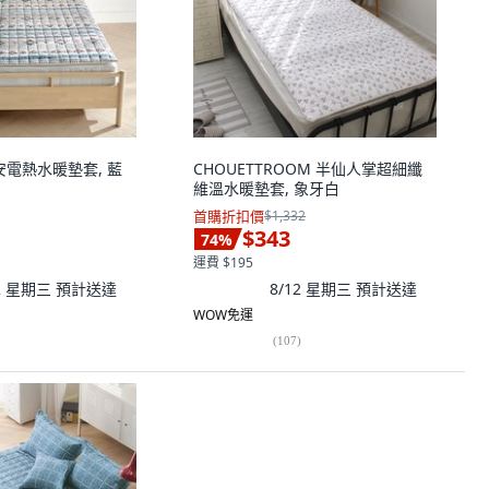
地安電熱水暖墊套, 藍
CHOUETTROOM 半仙人掌超細纖
維溫水暖墊套, 象牙白
首購折扣價
$1,332
$343
74
%
運費 $195
12 星期三
預計送達
8/12 星期三
預計送達
WOW免運
(
107
)