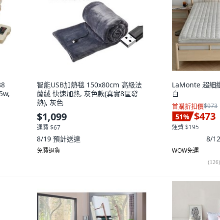
88
智能USB加熱毯 150x80cm 高級法
LaMonte 超
w,
蘭絨 快速加熱, 灰色款(真實8區發
白
熱), 灰色
首購折扣價
$973
$473
$1,099
51
%
運費 $195
運費 $67
8/
8/19
預計送達
免費退貨
WOW免運
(
126