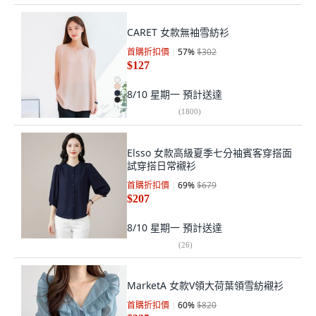
CARET 女款無袖雪紡衫
首購折扣價
57
%
$302
$127
8/10 星期一
預計送達
(
1800
)
Elsso 女款高級夏季七分袖賓客穿搭面
試穿搭日常襯衫
首購折扣價
69
%
$679
$207
8/10 星期一
預計送達
(
26
)
MarketA 女款V領大荷葉領雪紡襯衫
首購折扣價
60
%
$820