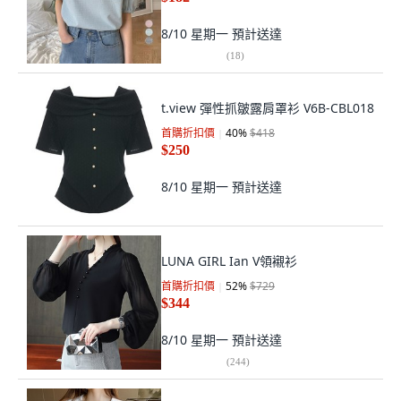
8/10 星期一
預計送達
(
18
)
t.view 彈性抓皺露肩罩衫 V6B-CBL018
首購折扣價
40
%
$418
$250
8/10 星期一
預計送達
LUNA GIRL Ian V領襯衫
首購折扣價
52
%
$729
$344
8/10 星期一
預計送達
(
244
)