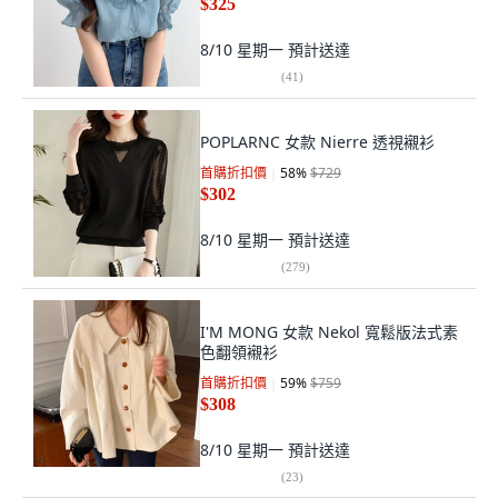
$325
8/10 星期一
預計送達
(
41
)
POPLARNC 女款 Nierre 透視襯衫
首購折扣價
58
%
$729
$302
8/10 星期一
預計送達
(
279
)
I'M MONG 女款 Nekol 寬鬆版法式素
色翻領襯衫
首購折扣價
59
%
$759
$308
8/10 星期一
預計送達
(
23
)