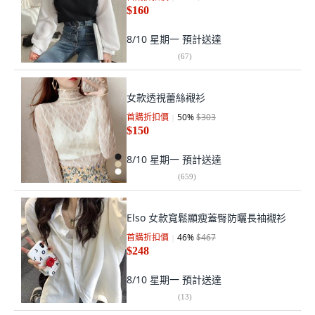
$160
8/10 星期一
預計送達
(
67
)
女款透視蕾絲襯衫
首購折扣價
50
%
$303
$150
8/10 星期一
預計送達
(
659
)
Elso 女款寬鬆顯瘦蓋臀防曬長袖襯衫
首購折扣價
46
%
$467
$248
8/10 星期一
預計送達
(
13
)