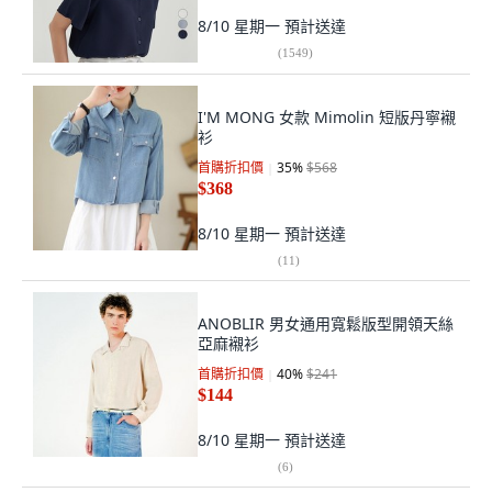
8/10 星期一
預計送達
(
1549
)
I'M MONG 女款 Mimolin 短版丹寧襯
衫
首購折扣價
35
%
$568
$368
8/10 星期一
預計送達
(
11
)
ANOBLIR 男女通用寬鬆版型開領天絲
亞麻襯衫
首購折扣價
40
%
$241
$144
8/10 星期一
預計送達
(
6
)