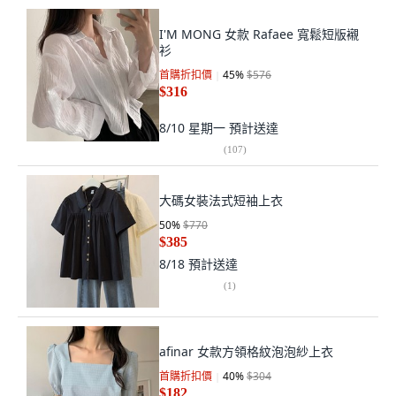
I'M MONG 女款 Rafaee 寬鬆短版襯
衫
首購折扣價
45
%
$576
$316
8/10 星期一
預計送達
(
107
)
大碼女裝法式短袖上衣
50
%
$770
$385
8/18
預計送達
(
1
)
afinar 女款方領格紋泡泡紗上衣
首購折扣價
40
%
$304
$182