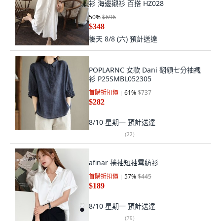
衫 海邊襯衫 百搭 HZ028
50
%
$696
$348
後天 8/8 (六)
預計送達
POPLARNC 女款 Dani 翻領七分袖襯
衫 P25SMBL052305
首購折扣價
61
%
$737
$282
8/10 星期一
預計送達
(
22
)
afinar 捲袖短袖雪紡衫
首購折扣價
57
%
$445
$189
8/10 星期一
預計送達
(
79
)