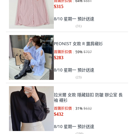
首購折扣價
64
%
$881
$315
8/10 星期一
預計送達
(
31
)
PEONIST 女款 R 露肩襯衫
首購折扣價
59
%
$707
$283
8/10 星期一
預計送達
(
23
)
拉米爾 女款 隱藏鈕扣 防皺 辦公室 長
袖 襯衫
首購折扣價
31
%
$632
$432
8/10 星期一
預計送達
(
230
)