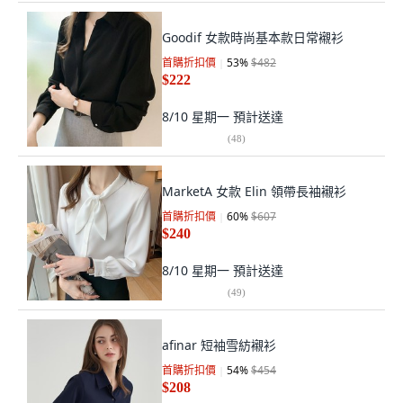
Goodif 女款時尚基本款日常襯衫
首購折扣價
53
%
$482
$222
8/10 星期一
預計送達
(
48
)
MarketA 女款 Elin 領帶長袖襯衫
首購折扣價
60
%
$607
$240
8/10 星期一
預計送達
(
49
)
afinar 短袖雪紡襯衫
首購折扣價
54
%
$454
$208