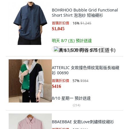
BOHRHOO Bubble Grid Functional
Short Shirt 泡泡纱 短袖襯衫
首購折扣價
16
%
$1,245
$1,045
明天 8/7 (五)
預計送達
满 $1,500 再省 $75 (王道卡)
ATTERLIC 女款撞色條紋寬鬆版長袖襯
衫 00690
首購折扣價
57
%
$984
$416
8/10 星期一
預計送達
(
214
)
BBAEBBAE 女款Love刺繡條紋襯衫