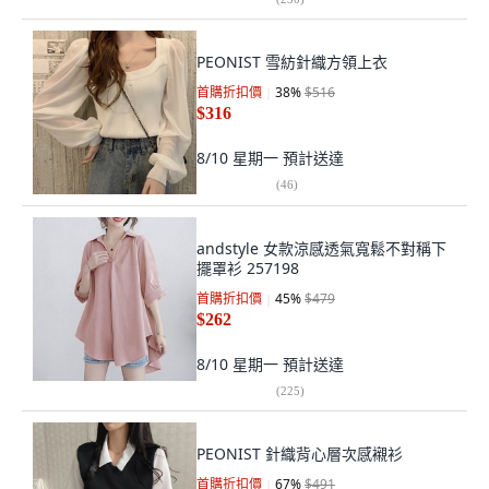
PEONIST 雪紡針織方領上衣
首購折扣價
38
%
$516
$316
8/10 星期一
預計送達
(
46
)
andstyle 女款涼感透氣寬鬆不對稱下
擺罩衫 257198
首購折扣價
45
%
$479
$262
8/10 星期一
預計送達
(
225
)
PEONIST 針織背心層次感襯衫
首購折扣價
67
%
$491