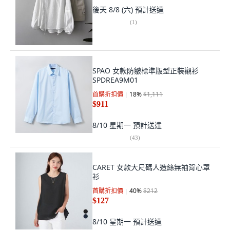
後天 8/8 (六)
預計送達
(
1
)
SPAO 女款防皺標準版型正裝襯衫
SPDREA9M01
首購折扣價
18
%
$1,111
$911
8/10 星期一
預計送達
(
43
)
CARET 女款大尺碼人造絲無袖背心罩
衫
首購折扣價
40
%
$212
$127
8/10 星期一
預計送達