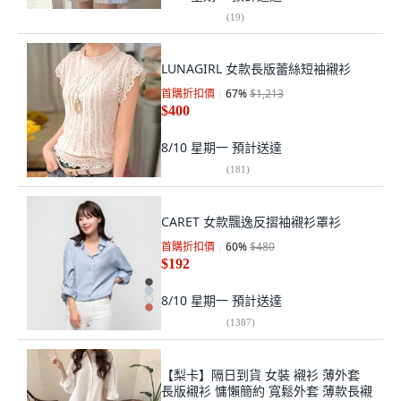
(
19
)
LUNAGIRL 女款長版蕾絲短袖襯衫
首購折扣價
67
%
$1,213
$400
8/10 星期一
預計送達
(
181
)
CARET 女款飄逸反摺袖襯衫罩衫
首購折扣價
60
%
$480
$192
8/10 星期一
預計送達
(
1387
)
【梨卡】隔日到貨 女裝 襯衫 薄外套
長版襯衫 慵懶簡約 寬鬆外套 薄款長襯