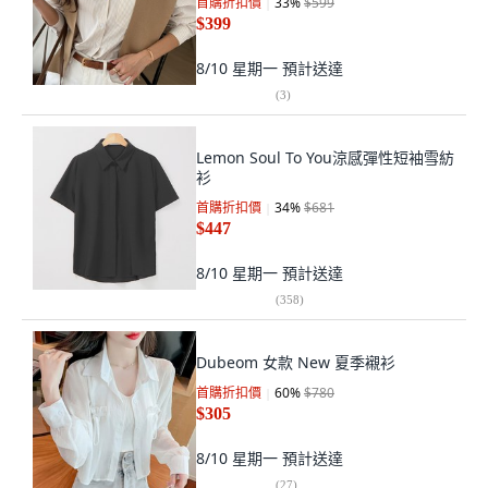
首購折扣價
33
%
$599
$399
8/10 星期一
預計送達
(
3
)
Lemon Soul To You涼感彈性短袖雪紡
衫
首購折扣價
34
%
$681
$447
8/10 星期一
預計送達
(
358
)
Dubeom 女款 New 夏季襯衫
首購折扣價
60
%
$780
$305
8/10 星期一
預計送達
(
27
)