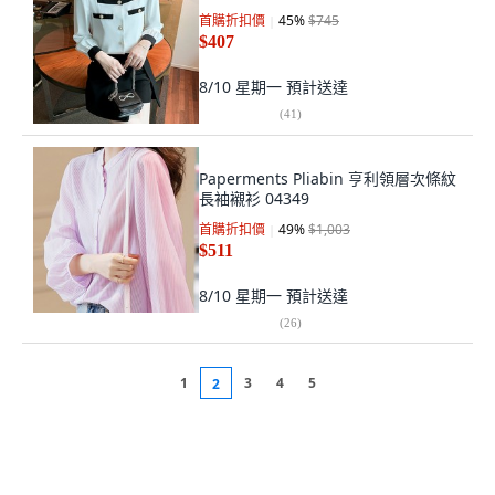
首購折扣價
45
%
$745
$407
8/10 星期一
預計送達
(
41
)
Paperments Pliabin 亨利領層次條紋
長袖襯衫 04349
首購折扣價
49
%
$1,003
$511
8/10 星期一
預計送達
(
26
)
1
3
4
5
2