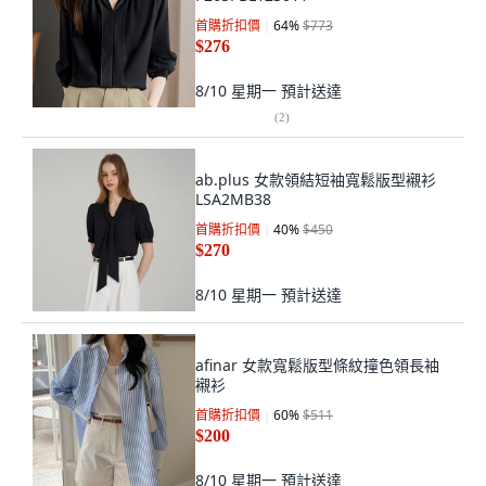
首購折扣價
64
%
$773
$276
8/10 星期一
預計送達
(
2
)
ab.plus 女款領結短袖寬鬆版型襯衫
LSA2MB38
首購折扣價
40
%
$450
$270
8/10 星期一
預計送達
afinar 女款寬鬆版型條紋撞色領長袖
襯衫
首購折扣價
60
%
$511
$200
8/10 星期一
預計送達