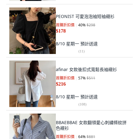
PEONIST 可愛泡泡袖短袖襯衫
首購折扣價
40
%
$298
$178
8/10 星期一
預計送達
(
11
)
afinar 女款後扣式寬鬆長袖襯衫
首購折扣價
57
%
$511
$216
8/10 星期一
預計送達
(
108
)
BBAEBBAE 女款翻領愛心刺繡條紋拼
色襯衫
首購折扣價
64
%
$881