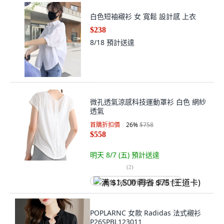
白色短袖襯衫 女 寬鬆 設計感 上衣
$238
8/18
預計送達
微孔透氣涼感科技運動罩衫 白色 網紗
透氣
首購折扣價
26
%
$758
$558
明天 8/7 (五)
預計送達
(
2
)
满 $1,500 再省 $75 (王道卡)
POPLARNC 女款 Radidas 法式襯衫
P26SPBL123011