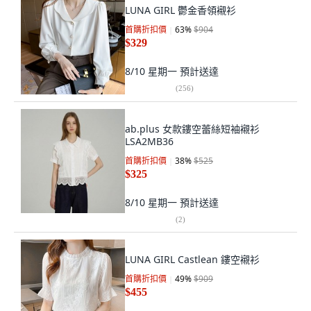
LUNA GIRL 鬱金香領襯衫
首購折扣價
63
%
$904
$329
8/10 星期一
預計送達
(
256
)
ab.plus 女款鏤空蕾絲短袖襯衫
LSA2MB36
首購折扣價
38
%
$525
$325
8/10 星期一
預計送達
(
2
)
LUNA GIRL Castlean 鏤空襯衫
首購折扣價
49
%
$909
$455