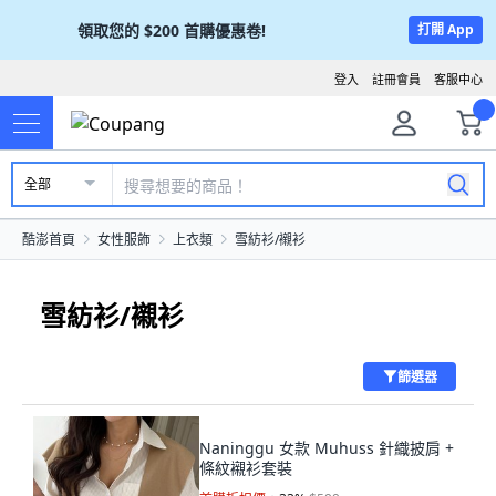
領取您的
$200
首購優惠卷!
打開 App
登入
註冊會員
客服中心
全部
酷澎首頁
女性服飾
上衣類
雪紡衫/襯衫
雪紡衫/襯衫
篩選器
Naninggu 女款 Muhuss 針織披肩 +
條紋襯衫套裝