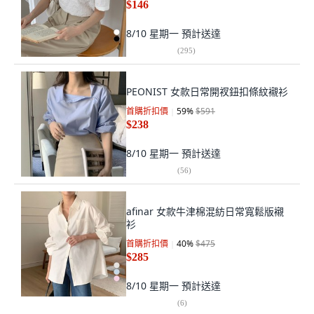
$146
8/10 星期一
預計送達
(
295
)
PEONIST 女款日常開衩鈕扣條紋襯衫
首購折扣價
59
%
$591
$238
8/10 星期一
預計送達
(
56
)
afinar 女款牛津棉混紡日常寬鬆版襯
衫
首購折扣價
40
%
$475
$285
8/10 星期一
預計送達
(
6
)