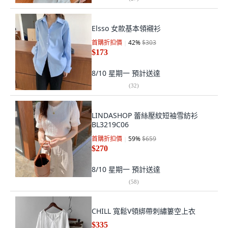
Elsso 女款基本領襯衫
首購折扣價
42
%
$303
$173
8/10 星期一
預計送達
(
32
)
LINDASHOP 蕾絲壓紋短袖雪紡衫
BL3219C06
首購折扣價
59
%
$659
$270
8/10 星期一
預計送達
(
58
)
CHILL 寬鬆V領綁帶刺繡簍空上衣
$335