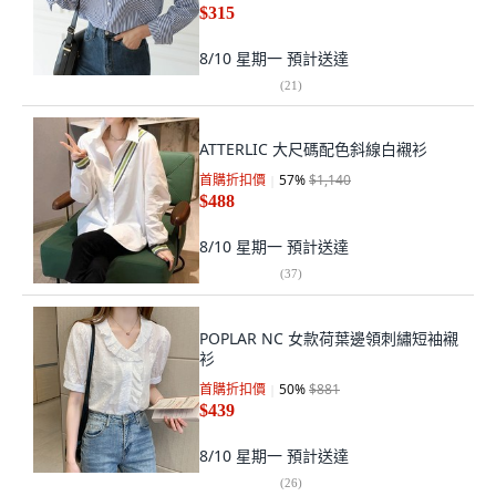
$315
8/10 星期一
預計送達
(
21
)
ATTERLIC 大尺碼配色斜線白襯衫
首購折扣價
57
%
$1,140
$488
8/10 星期一
預計送達
(
37
)
POPLAR NC 女款荷葉邊領刺繡短袖襯
衫
首購折扣價
50
%
$881
$439
8/10 星期一
預計送達
(
26
)