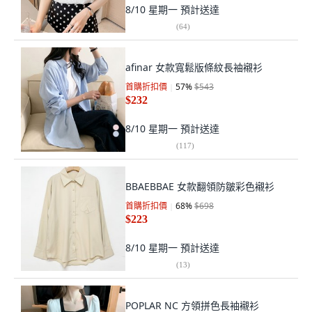
8/10 星期一
預計送達
(
64
)
afinar 女款寬鬆版條紋長袖襯衫
首購折扣價
57
%
$543
$232
8/10 星期一
預計送達
(
117
)
BBAEBBAE 女款翻領防皺彩色襯衫
首購折扣價
68
%
$698
$223
8/10 星期一
預計送達
(
13
)
POPLAR NC 方領拼色長袖襯衫