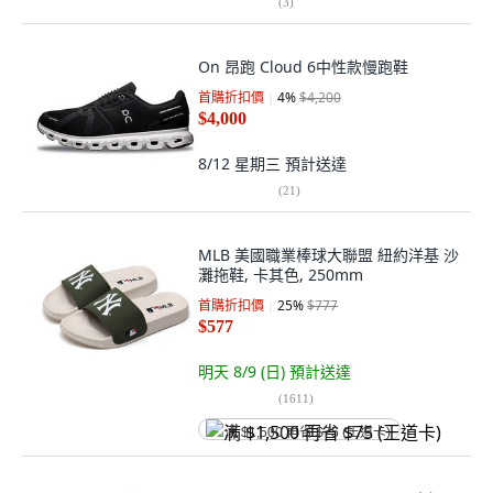
(
3
)
On 昂跑 Cloud 6中性款慢跑鞋
首購折扣價
4
%
$4,200
$4,000
8/12 星期三
預計送達
(
21
)
MLB 美國職業棒球大聯盟 紐約洋基 沙
灘拖鞋, 卡其色, 250mm
首購折扣價
25
%
$777
$577
明天 8/9 (日)
預計送達
(
1611
)
满 $1,500 再省 $75 (王道卡)