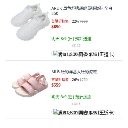
ARUK 單色舒適超輕量運動鞋 全白
250
首購折扣價
22
%
$890
$690
明天 8/9 (日)
預計送達
(
3133
)
满 $1,500 再省 $75 (王道卡)
MLB 紐約洋基大紐約涼鞋
首購折扣價
26
%
$759
$559
明天 8/9 (日)
預計送達
(
1293
)
满 $1,500 再省 $75 (王道卡)