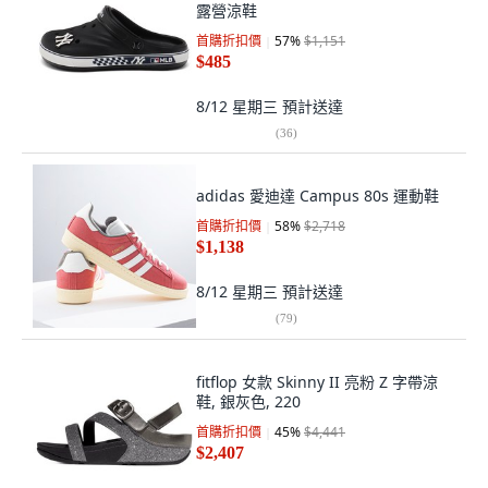
露營涼鞋
首購折扣價
57
%
$1,151
$485
8/12 星期三
預計送達
(
36
)
adidas 愛迪達 Campus 80s 運動鞋
首購折扣價
58
%
$2,718
$1,138
8/12 星期三
預計送達
(
79
)
fitflop 女款 Skinny II 亮粉 Z 字帶涼
鞋, 銀灰色, 220
首購折扣價
45
%
$4,441
$2,407