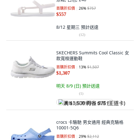
首購折扣價
26
%
$757
$557
8/12 星期三
預計送達
(
12
)
SKECHERS Summits Cool Classic 女
款寬楦運動鞋
首購折扣價
13
%
$1,507
$1,307
明天 8/9 (日)
預計送達
(
1
)
满 $1,500 再省 $75 (王道卡)
crocs 卡駱馳 男女通用 經典克駱格
10001-5Q6
首購折扣價
29
%
$2,112