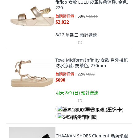
fitflop 女款 LULU 皮革後帶涼鞋, 金色,
220
首購折扣價
58
%
$4,911
$2,022
8/12 星期三
預計送達
(
1
)
Teva Midform Infinity 女款 戶外機能
防水涼鞋, 奶茶色, 270mm
首購折扣價
22
%
$890
$690
明天 8/9 (日)
預計送達
(
2
)
满 $1,500 再省 $75 (王道卡)
$45 酷澎幣回饋
CHAAKAN SHOES Clement 瑪莉珍跟