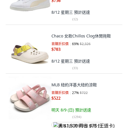
$756
8/12 星期三
預計送達
(
12
)
Chaco 女款Chillos Clog休閒拖鞋
首購折扣價
69
%
$2,326
$703
8/12 星期三
預計送達
(
33
)
MLB 紐約洋基大紐約涼鞋
首購折扣價
27
%
$722
$522
明天 8/9 (日)
預計送達
(
1294
)
满 $1,500 再省 $75 (王道卡)