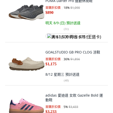
PUMA Darter Pro 運動休閒鞋
首購折扣價
18
%
$1,090
$890
明天 8/9 (日)
預計送達
(
31
)
满 $1,500 再省 $75 (王道卡)
GOALSTUDIO GB PRO CLOG 涼鞋
首購折扣價
36
%
$1,856
$1,175
8/12 星期三
預計送達
(
48
)
adidas 愛迪達 女款 Gazelle Bold 運
動鞋
首購折扣價
5
%
$3,433
$3,233