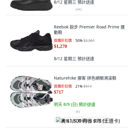
8/12 星期三
預計送達
(
44
)
Reebok 銳步 Premier Road Prime 運
動鞋
首購折扣價
50
%
$2,561
$1,270
8/12 星期三
預計送達
Naturehike 挪客 拼色網眼溯溪鞋
首購折扣價
21
%
$917
$717
明天 8/9 (日)
預計送達
(
6
)
满 $1,500 再省 $75 (王道卡)