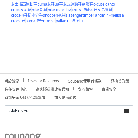
女士增高運動鞋
puma女鞋
ua鞋
女式運動鞋
朔溪鞋
g-cut
elcanto
crocs女涼鞋
nike-跑鞋
nike-dunk-low
crocs-拖鞋
涼鞋女
老爹鞋
crocs拖鞋
防水涼鞋
shoopen拖鞋
slazenger
timberland
mini-melissa
crocs-鞋
puma拖鞋
nike-sb
palladium
短靴子
Investor Relations
關於酷澎
Coupang使用者條款
退換貨政策
信任管理中心
顧客隱私權政策通知
安心購物
資訊安全
資訊安全及隱私保護認證
加入酷澎商城
Global Site