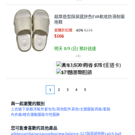
超厚造型踩屎感拚色EVA軟底防滑耐磨
拖鞋
首購折扣價
40
%
$278
$166
明天 8/9 (日)
預計送達
(
4
)
满 $1,500 再省 $75 (王道卡)
$7 酷澎幣回饋
2
3
4
5
1
與一起瀏覽的類別
上衣類
下身類
洋裝
外套
包包/其他配件
其他/主題服裝
西裝/套裝
內衣褲/睡衣
運動服裝
中性服飾
您可能會喜歡的其他產品
adidassamba
nassau
vadiva
new-balance-327
踩屎感拖鞋
catch-ball