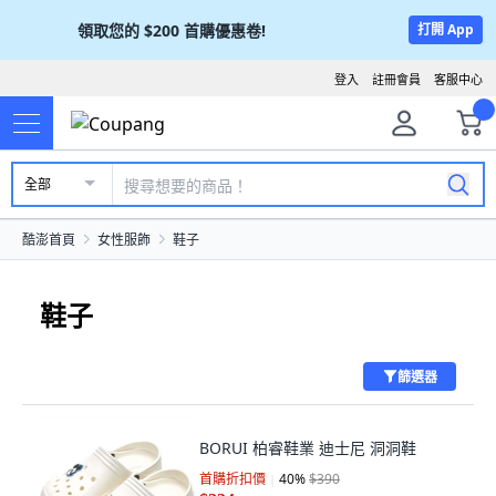
領取您的
$200
首購優惠卷!
打開 App
登入
註冊會員
客服中心
全部
酷澎首頁
女性服飾
鞋子
鞋子
篩選器
BORUI 柏睿鞋業 迪士尼 洞洞鞋
首購折扣價
40
%
$390