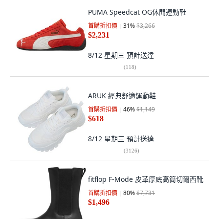
PUMA Speedcat OG休閒運動鞋
首購折扣價
31
%
$3,266
$2,231
8/12 星期三
預計送達
(
118
)
ARUK 經典舒適運動鞋
首購折扣價
46
%
$1,149
$618
8/12 星期三
預計送達
(
3126
)
fitflop F-Mode 皮革厚底高筒切爾西靴
首購折扣價
80
%
$7,731
$1,496