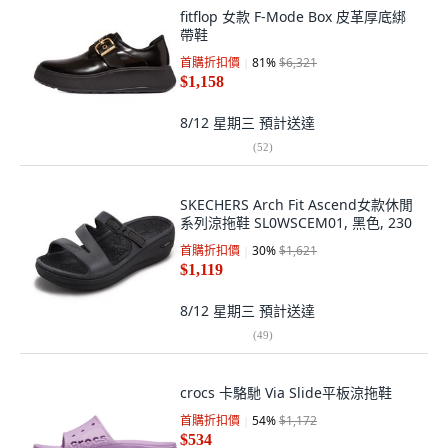
fitflop 女款 F-Mode Box 皮革厚底綁
帶鞋
首購折扣價
81
%
$6,321
$1,158
8/12 星期三
預計送達
(
52
)
SKECHERS Arch Fit Ascend女款休閒
系列涼拖鞋 SL0WSCEM01, 黑色, 230
首購折扣價
30
%
$1,621
$1,119
8/12 星期三
預計送達
(
49
)
crocs 卡駱馳 Via Slide平板涼拖鞋
首購折扣價
54
%
$1,172
$534