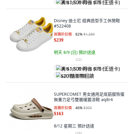
满 $1,500 再省 $75 (王道卡)
Disney 迪士尼 經典造型手工休閒鞋
#522408
首購折扣價
82
%
$1,380
$239
明天 8/9 (日)
預計送達
(
12
)
满 $1,500 再省 $75 (王道卡)
$20 酷澎幣回饋
SUPERCOMET 男女通用足底筋膜恢復
無重力足弓雙層緩震涼鞋 aq8r4
首購折扣價
46
%
$303
$163
8/12 星期三
預計送達
(
19
)