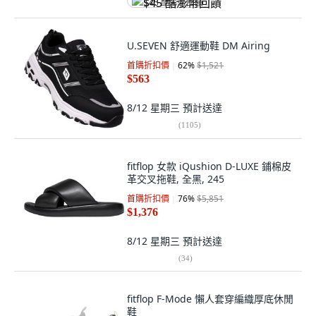
$45 酷澎幣回饋
U.SEVEN 舒適運動鞋 DM Airing
首購折扣價
62
%
$1,521
$563
8/12 星期三
預計送達
(
1105
)
fitflop 女款 iQushion D-LUXE 鋪棉皮
革交叉拖鞋, 全黑, 245
首購折扣價
76
%
$5,851
$1,376
8/12 星期三
預計送達
(
34
)
fitflop F-Mode 懶人套穿編織厚底休閒
鞋