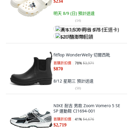
$234
明天 8/9 (日)
預計送達
(
14
)
满 $1,500 再省 $75 (王道卡)
$20 酷澎幣回饋
fitflop WonderWelly 切爾西靴
首購折扣價
78
%
$3,971
$870
8/12 星期三
預計送達
(
50
)
NIKE 耐吉 男款 Zoom Vomero 5 SE
SP 運動鞋 CI1694-001
首購折扣價
41
%
$4,676
$2,719