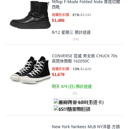
fitflop F-Mode Folded Note 厚底切爾
西靴
首購折扣價
81
%
$7,731
$1,406
8/12 星期三
預計送達
(
74
)
CONVERSE 匡威 男女款 CHUCK 70s
高筒休閒鞋 162050C
首購折扣價
10
%
$1,870
$1,670
明天 8/9 (日)
預計送達
(
5
)
最高再省 $84 (王道卡)
$51 酷澎幣回饋
New York Yankees MLB NY洋基 方頭