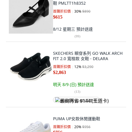
鞋 PMLTT1h8352
首購折扣價
30
%
$890
$615
8/12 星期三
預計送達
(
99
)
SKECHERS 瞬穿系列 GO WALK ARCH
FIT 2.0 寬楦款 女鞋 - DELARA
首購折扣價
12
%
$3,290
$2,863
明天 8/9 (日)
預計送達
(
13
)
最高再省 $144 (王道卡)
PUMA UP女款休閒運動鞋
首購折扣價
20
%
$956