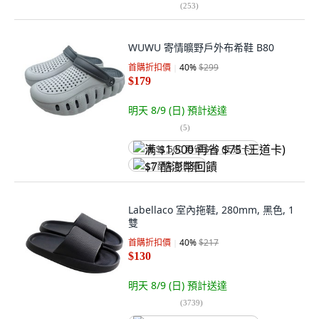
(
253
)
WUWU 寄情曠野戶外布希鞋 B80
首購折扣價
40
%
$299
$179
明天 8/9 (日)
預計送達
(
5
)
满 $1,500 再省 $75 (王道卡)
$7 酷澎幣回饋
Labellaco 室內拖鞋, 280mm, 黑色, 1
雙
首購折扣價
40
%
$217
$130
明天 8/9 (日)
預計送達
(
3739
)