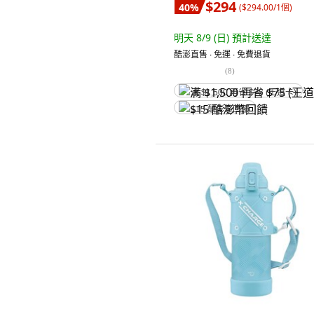
$294
40
%
(
$294.00/1個
)
明天 8/9 (日)
預計送達
酷澎直售 ∙ 免運 ∙ 免費退貨
(
8
)
满 $1,500 再省 $75 (王道卡)
$15 酷澎幣回饋