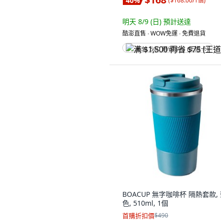
40
%
(
$168.00/1個
)
明天 8/9 (日)
預計送達
酷澎直售 ∙ WOW免運 ∙ 免費退貨
满 $1,500 再省 $75 (王道卡)
BOACUP 無字咖啡杯 隔熱套款,
色, 510ml, 1個
首購折扣價
$490