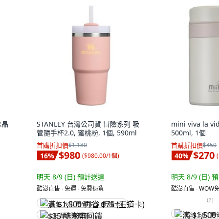
冰晶
STANLEY 台灣公司貨 冒險系列 吸
mini viva la
管隨手杯2.0, 蜜桃粉, 1個, 590ml
500ml, 1個
首購折扣價
$1,180
首購折扣價
$450
$980
$270
16
%
40
%
(
$980.00/1個
)
(
明天 8/9 (日)
預計送達
明天 8/9 (日)
預
酷澎直售 ∙ 免運 ∙ 免費退貨
酷澎直售 ∙ WOW免
(
7
)
满 $1,500 再省 $75 (王道卡)
满 $1,500 再
$35 酷澎幣回饋