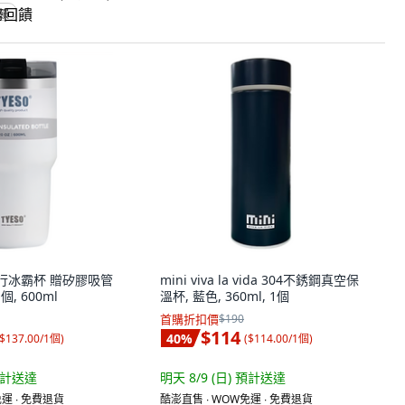
回饋
 隨行冰霸杯 贈矽膠吸管
mini viva la vida 304不銹鋼真空保
個, 600ml
溫杯, 藍色, 360ml, 1個
首購折扣價
$190
$114
40
%
$137.00/1個
)
(
$114.00/1個
)
計送達
明天 8/9 (日)
預計送達
運 ∙ 免費退貨
酷澎直售 ∙ WOW免運 ∙ 免費退貨