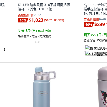
溫瓶,
DILLER 迪樂貝爾 316不鏽鋼提把保
Kyhome 金
溫杯, 卡其色, 1.1L, 1個
攜手提保溫杯 
杯, 象牙白, 1個,
首購折扣價
$1,223
$1,023
首購折扣價
$399
16
%
(
$1023.00/1個
)
$239
40
%
(
明天 8/9 (日)
預計送達
明天 8/9 (日)
預
酷澎直售 ∙ 免運 ∙ 免費退貨
酷澎直售 ∙ WOW免
(
12
)
满 $1,500 再
$12 酷澎幣