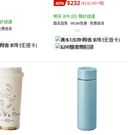
$232
40
%
(
$232.00/1個
)
明天 8/9 (日)
預計送達
計送達
酷澎直售 ∙ WOW免運 ∙ 免費退貨
 免費退貨
(
3
)
满 $1,500 再省 $75 (王道卡)
省 $75 (王道卡)
$24 酷澎幣回饋