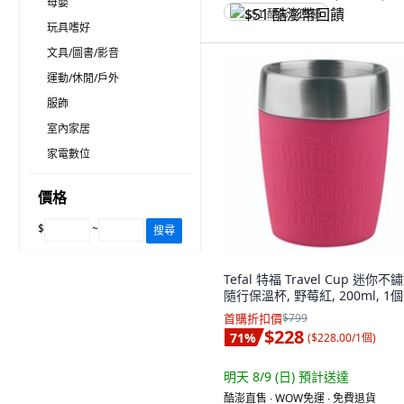
母嬰
$51 酷澎幣回饋
玩具嗜好
文具/圖書/影音
運動/休閒/戶外
服飾
室內家居
家電數位
價格
$
~
搜尋
Tefal 特福 Travel Cup 迷你不
隨行保溫杯, 野莓紅, 200ml, 1個
首購折扣價
$799
$228
71
%
(
$228.00/1個
)
明天 8/9 (日)
預計送達
酷澎直售 ∙ WOW免運 ∙ 免費退貨