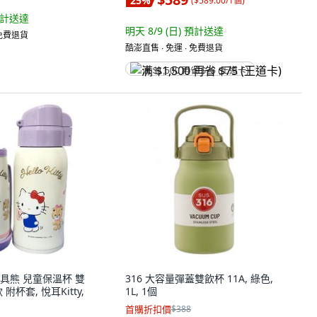
25
%
(
$589.00/1個
)
計送達
明天 8/9 (日)
預計送達
 免費退貨
酷澎直售 ∙ 免運 ∙ 免費退貨
满 $1,500 再省 $75 (王道卡)
 杯具熊 兒童保溫杯 雙
316 大容量彈蓋雙飲杯 11A, 綠色,
附杯套, 悅耳Kitty,
1L, 1個
首購折扣價
$388