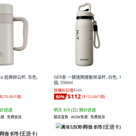
 vida 經典辦公杯, 灰色,
GER泰 一鍵速開運動保溫杯, 白色, 1
個, 550ml
首購折扣價
$580
$112
80
%
$270.00/1個
)
(
$112.00/1個
)
計送達
明天 8/9 (日)
預計送達
運 ∙ 免費退貨
酷澎直售 ∙ WOW免運 ∙ 免費退貨
满 $1,500 再省 $75 (王道卡)
省 $75 (王道卡)