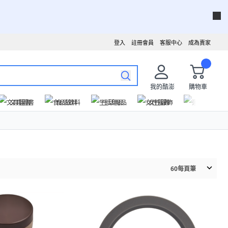
登入
註冊會員
客服中心
成為賣家
我的酷澎
購物車
文具圖書
食品飲料
生活用品
女性服飾
運動戶外
60
每頁筆