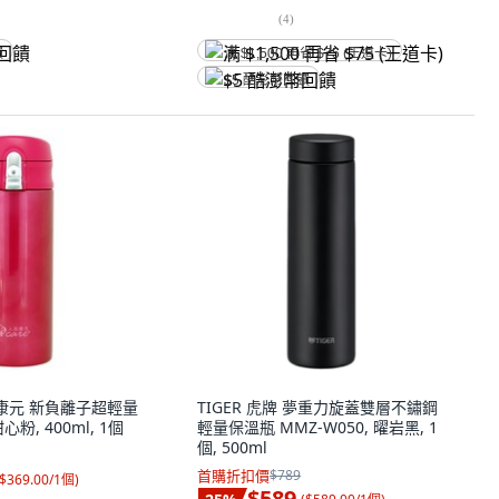
(
4
)
饋
满 $1,500 再省 $75 (王道卡)
$5 酷澎幣回饋
人因康元 新負離子超輕量
TIGER 虎牌 夢重力旋蓋雙層不鏽鋼
心粉, 400ml, 1個
輕量保溫瓶 MMZ-W050, 曜岩黑, 1
個, 500ml
首購折扣價
$789
$369.00/1個
)
$589