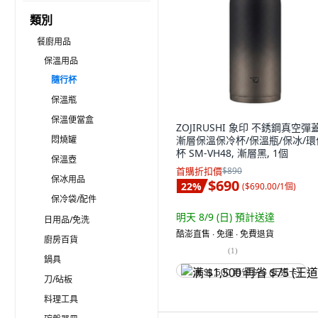
類別
餐廚用品
保溫用品
隨行杯
保溫瓶
保溫便當盒
ZOJIRUSHI 象印 不銹鋼真空彈
悶燒罐
漸層保溫保冷杯/保溫瓶/保冰/環
杯 SM-VH48, 漸層黑, 1個
保溫壺
首購折扣價
$890
保冰用品
$690
22
%
(
$690.00/1個
)
保冷袋/配件
明天 8/9 (日)
預計送達
日用品/免洗
酷澎直售 ∙ 免運 ∙ 免費退貨
廚房百貨
(
1
)
鍋具
满 $1,500 再省 $75 (王道卡)
刀/砧板
料理工具