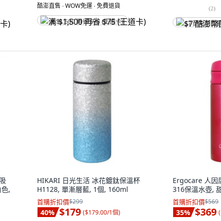
酷澎直售 ∙ WOW免運 ∙ 免費退貨
(
2
)
满 $1,500 再省 $75 (王道卡)
$7 酷澎幣回
粗吸
HIKARI 日光生活 冰花鍍鈦保溫杯
Ergocare 
白色,
H1128, 單漸層藍, 1個, 160ml
316保溫水壺, 甜
首購折扣價
$299
首購折扣價
$569
$179
$369
40
%
35
%
(
$179.00/1個
)
(