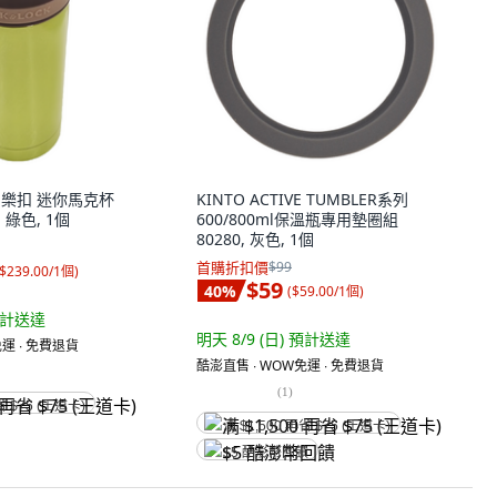
 樂扣樂扣 迷你馬克杯
KINTO ACTIVE TUMBLER系列
, 綠色, 1個
600/800ml保溫瓶專用墊圈組
80280, 灰色, 1個
首購折扣價
$99
$239.00/1個
)
$59
40
%
(
$59.00/1個
)
計送達
明天 8/9 (日)
預計送達
運 ∙ 免費退貨
酷澎直售 ∙ WOW免運 ∙ 免費退貨
(
1
)
省 $75 (王道卡)
满 $1,500 再省 $75 (王道卡)
$5 酷澎幣回饋