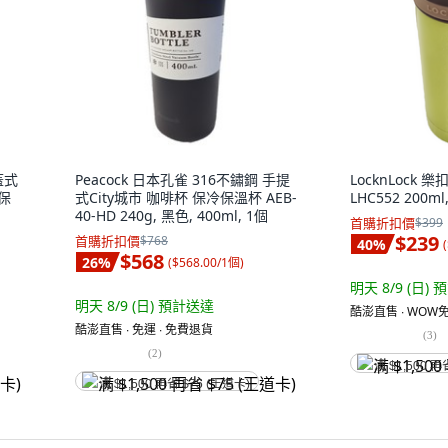
蓋式
Peacock 日本孔雀 316不鏽鋼 手提
LocknLock
保
式City城市 咖啡杯 保冷保溫杯 AEB-
LHC552 200ml
40-HD 240g, 黑色, 400ml, 1個
首購折扣價
$399
$239
首購折扣價
$768
40
%
(
$568
26
%
(
$568.00/1個
)
明天 8/9 (日)
預
明天 8/9 (日)
預計送達
酷澎直售 ∙ WOW免
酷澎直售 ∙ 免運 ∙ 免費退貨
(
3
)
(
2
)
满 $1,500 再
满 $1,500 再省 $75 (王道卡)