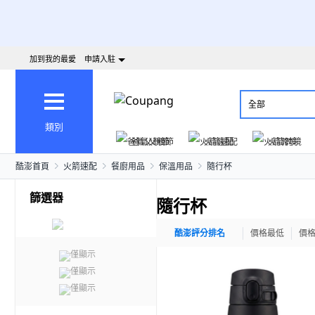
加到我的最愛
申請入駐
全部
類別
爸氣父親節
火箭速配
火箭跨境
酷澎首頁
火箭速配
餐廚用品
保溫用品
隨行杯
篩選器
隨行杯
酷澎評分排名
價格最低
價
僅顯示
僅顯示
僅顯示