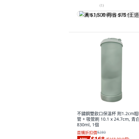
(
1
)
满 $1,500 再省 $75 (王道卡)
不鏽鋼雙飲口保溫杯 附1.2cm
管 + 吸管刷 10.1 x 24.7cm, 青
830ml, 1個
首購折扣價
$280
$168