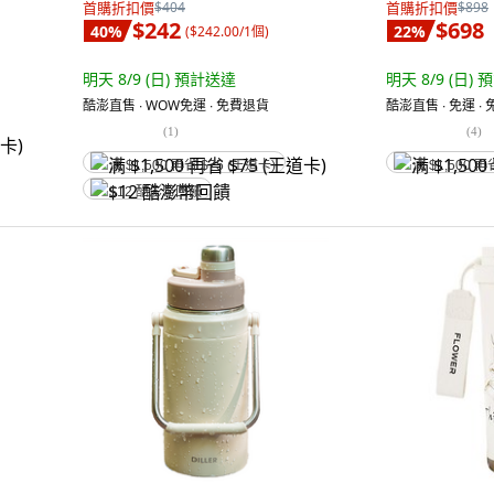
首購折扣價
$404
首購折扣價
$898
$242
$698
40
%
22
%
(
$242.00/1個
)
明天 8/9 (日)
預計送達
明天 8/9 (日)
預
酷澎直售 ∙ WOW免運 ∙ 免費退貨
酷澎直售 ∙ 免運 ∙
(
1
)
(
4
)
满 $1,500 再省 $75 (王道卡)
满 $1,500 再
$12 酷澎幣回饋