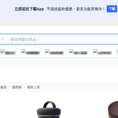
立即前往下載App
不錯過最新優惠、更多功能等著你！
下載
嬰幼兒
保健醫療
美妝保養
個人清潔
玩具休閒
格最高
最熱銷
最新上架