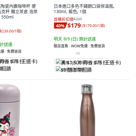
鈴花陶瓷內膽咖啡杯 便
日本進口多色不鏽鋼口袋保溫瓶,
馬克杯 獨立茶倉 泡茶
130ml, 藍色, 1個
 550ml
首購折扣價
$299
$179
40
%
(
$179.00/1個
)
$239.00/1個
)
明天 8/9 (日)
預計送達
計送達
酷澎直售 ∙ WOW免運 ∙ 免費退貨
運 ∙ 免費退貨
(
4
)
省 $75 (王道卡)
满 $1,500 再省 $75 (王道卡)
回饋
$9 酷澎幣回饋