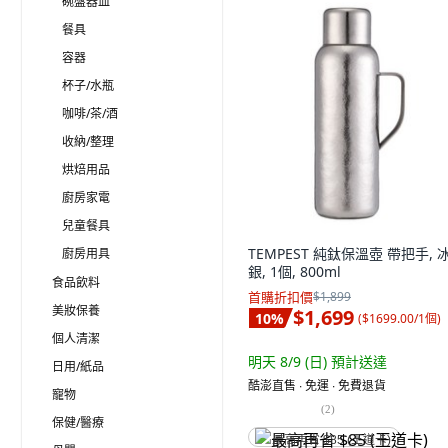
碗盤器皿
餐具
容器
杯子/水瓶
咖啡/茶/酒
收納/整理
烘焙用品
廚房家電
兒童餐具
TEMPEST 純鈦保溫壺 帶把手, 
廚房用具
銀, 1個, 800ml
食品飲料
首購折扣價
$1,899
美妝保養
$1,699
10
%
(
$1699.00/1個
)
個人清潔
明天 8/9 (日)
預計送達
日用/紙品
酷澎直售 ∙ 免運 ∙ 免費退貨
寵物
(
2
)
保健/醫療
最高再省 $85 (王道卡)