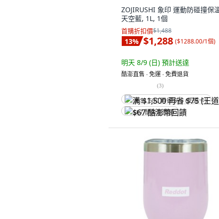
ZOJIRUSHI 象印 運動防碰撞保
天空藍, 1L, 1個
首購折扣價
$1,488
$1,288
13
%
(
$1288.00/1個
)
明天 8/9 (日)
預計送達
酷澎直售 ∙ 免運 ∙ 免費退貨
(
3
)
满 $1,500 再省 $75 (王道卡)
$67 酷澎幣回饋