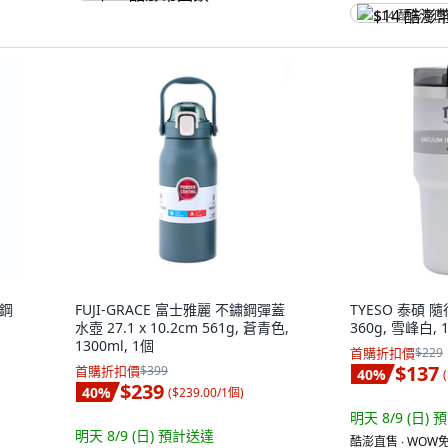
$14 酷澎幣
鏽鋼
FUJI-GRACE 富士雅麗 不鏽鋼彈蓋
TYESO 泰碩
水壺 27.1 x 10.2cm 561g, 蒼青色,
360g, 雪峰白, 1
1300ml, 1個
首購折扣價
$229
$137
首購折扣價
$399
40
%
(
$239
40
%
(
$239.00/1個
)
明天 8/9 (日)
預
明天 8/9 (日)
預計送達
酷澎直售 ∙ WOW免