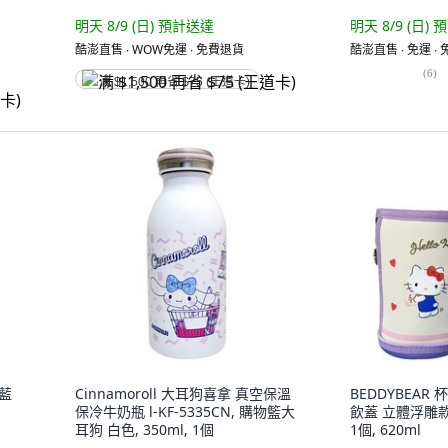
明天 8/9 (日)
預計送達
明天 8/9 (日)
預
酷澎直售 ∙ WOW免運 ∙ 免費退貨
酷澎直售 ∙ 免運 ∙
(
6
)
满 $1,500 再省 $75 (王道卡)
 藍
Cinnamoroll 大耳狗喜拿 真空保溫
BEDDYBEAR
保冷牛奶瓶 l-KF-5335CN, 購物籃大
飲蓋 立體浮雕款 
耳狗 白色, 350ml, 1個
1個, 620ml