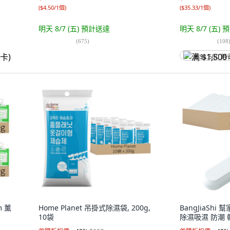
(
$4.50/1個
)
(
$35.33/1個
)
明天 8/7 (五)
預計送達
明天 8/7 (五)
預
(
675
)
(
108
满 $1,500 再
m 薰
Home Planet 吊掛式除濕袋, 200g,
BangJiaSh
10袋
除濕吸濕 防潮 乾燥