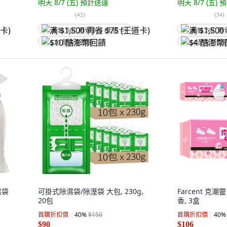
明天 8/7 (五)
預計送達
明天 8/7 (五)
預
(
42
)
(
34
)
满 $1,500 再省 $75 (王道卡)
满 $1,500 再
$10 酷澎幣回饋
$4 酷澎幣回
濕袋
可掛式除濕袋/除溼袋 大包, 230g,
Farcent 克
20包
香, 3盒
首購折扣價
40
%
$150
首購折扣價
40
%
$90
$106