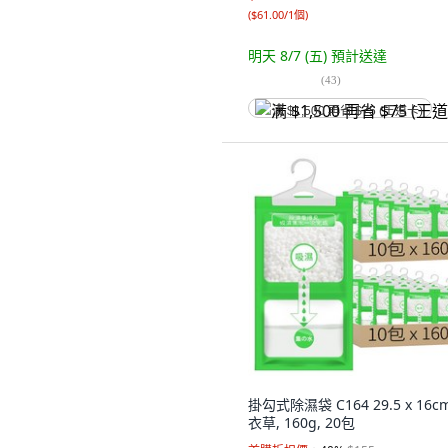
(
$61.00/1個
)
明天 8/7 (五)
預計送達
(
43
)
满 $1,500 再省 $75 (王道卡)
掛勾式除濕袋 C164 29.5 x 16c
衣草, 160g, 20包