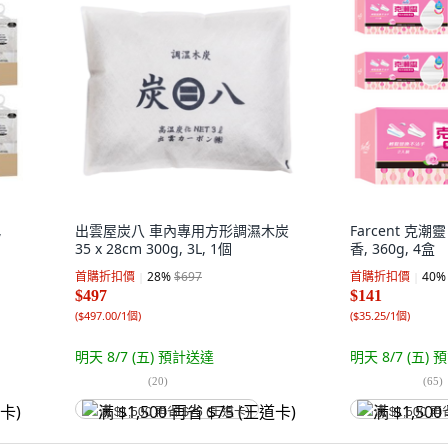
,
出雲屋炭八 車內專用方形調濕木炭
Farcent 克
35 x 28cm 300g, 3L, 1個
香, 360g, 4盒
首購折扣價
28
%
$697
首購折扣價
40
%
$497
$141
(
$497.00/1個
)
(
$35.25/1個
)
明天 8/7 (五)
預計送達
明天 8/7 (五)
預
(
20
)
(
65
)
满 $1,500 再省 $75 (王道卡)
满 $1,500 再