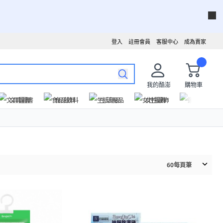
登入
註冊會員
客服中心
成為賣家
我的酷澎
購物車
文具圖書
食品飲料
生活用品
女性服飾
運動戶外
60
每頁筆