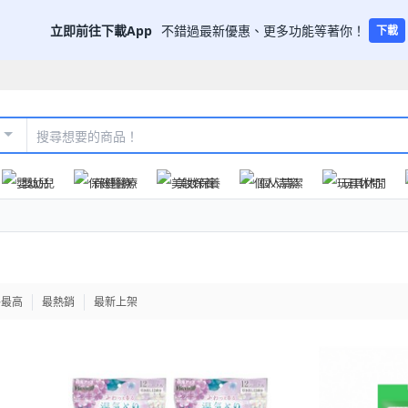
立即前往下載App
不錯過最新優惠、更多功能等著你！
下載
嬰幼兒
保健醫療
美妝保養
個人清潔
玩具休閒
格最高
最熱銷
最新上架