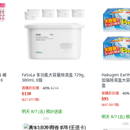
桶 補
FaSoLa 多功能大容量除濕盒 729g,
Hakugen Ear
 6
380ml, 6個
加強除濕盒大容量 3
盒
首購折扣價
40
%
$218
首購折扣價
40
%
$130
$95
(
$21.67/1個
)
(
$47.50/1個
)
明天 8/7 (五)
預計送達
明天 8/7 (五)
預
(
16
)
(
16
)
满 $1,500 再省 $75 (王道卡)