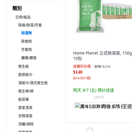
類別
日用/紙品
除臭/除濕/芳香
除濕劑
除臭劑
芳香劑
Home Planet 立式除濕袋, 150g
蠟燭/擴香
10包
衛生紙
首購折扣價
40
%
$234
$140
廚房紙巾
(
$14.00/1個
)
濕紙巾/濕式衛生紙
明天 8/7 (五)
預計送達
衛生棉/條
(
3517
)
紙尿褲
满 $1,500 再省 $75 (王道卡)
居家清潔
衣物清潔
洗曬/掃除