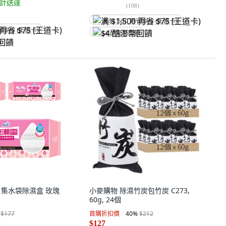
計送達
(
108
)
满 $1,500 再省 $75 (王道卡)
省 $75 (王道卡)
$4 酷澎幣回饋
饋
潮靈 集水袋除濕盒 玫瑰
小麥購物 除濕竹炭包竹炭 C273,
60g, 24個
$177
首購折扣價
40
%
$212
$127