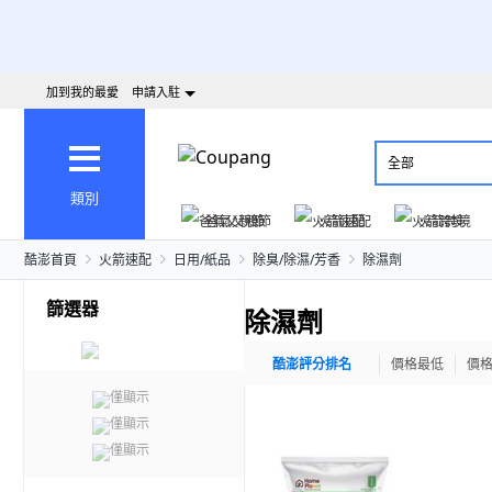
加到我的最愛
申請入駐
全部
類別
爸氣父親節
火箭速配
火箭跨境
酷澎首頁
火箭速配
日用/紙品
除臭/除濕/芳香
除濕劑
篩選器
除濕劑
酷澎評分排名
價格最低
價
僅顯示
僅顯示
僅顯示