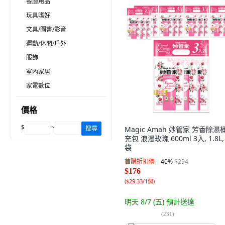
餐廚用品
玩具嗜好
文具/圖書/影音
運動/休閒/戶外
服飾
室內家居
家電數位
價格
$
~
搜尋
Magic Amah 妙管家 芳香除濕
充包 浪漫玫瑰 600ml 3入, 1.8L,
袋
首購折扣價
40
%
$294
$176
(
$29.33/1個
)
明天 8/7 (五)
預計送達
(
231
)