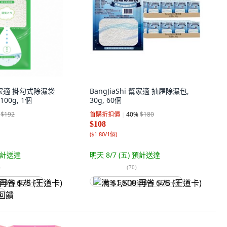
i 幫家適 掛勾式除濕袋
BangJiaShi 幫家適 抽屜除濕包,
100g, 1個
30g, 60個
$192
首購折扣價
40
%
$180
$108
(
$1.80/1個
)
計送達
明天 8/7 (五)
預計送達
)
(
70
)
省 $75 (王道卡)
满 $1,500 再省 $75 (王道卡)
饋