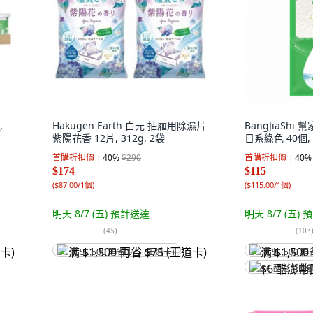
,
Hakugen Earth 白元 抽屜用除濕片
BangJiaSh
紫陽花香 12片, 312g, 2袋
日系綠色 40個, 
首購折扣價
40
%
$290
首購折扣價
40
%
$174
$115
(
$87.00/1個
)
(
$115.00/1個
)
明天 8/7 (五)
預計送達
明天 8/7 (五)
預
(
45
)
(
103
满 $1,500 再省 $75 (王道卡)
满 $1,500 再
$6 酷澎幣回