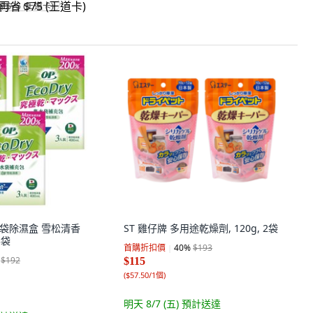
省 $75 (王道卡)
集水袋除濕盒 雪松清香
ST 雞仔牌 多用途乾燥劑, 120g, 2袋
3袋
首購折扣價
40
%
$193
$192
$115
(
$57.50/1個
)
明天 8/7 (五)
預計送達