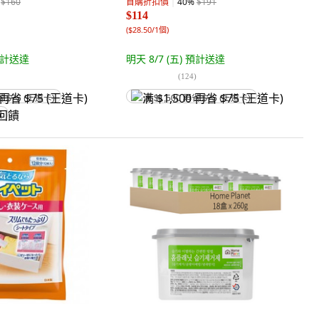
$160
首購折扣價
40
%
$191
$114
(
$28.50/1個
)
計送達
明天 8/7 (五)
預計送達
(
124
)
省 $75 (王道卡)
满 $1,500 再省 $75 (王道卡)
饋