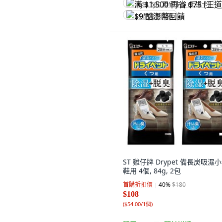
满 $1,500 再省 $75 (王道卡)
$9 酷澎幣回饋
ST 雞仔牌 Drypet 備長炭吸濕
鞋用 4個, 84g, 2包
首購折扣價
40
%
$180
$108
(
$54.00/1個
)