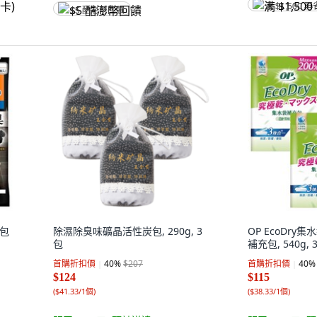
满 $1,500 再
$5 酷澎幣回饋
小包
除濕除臭味礦晶活性炭包, 290g, 3
OP EcoDry
包
補充包, 540g, 
首購折扣價
40
%
$207
首購折扣價
40
%
$124
$115
(
$41.33/1個
)
(
$38.33/1個
)