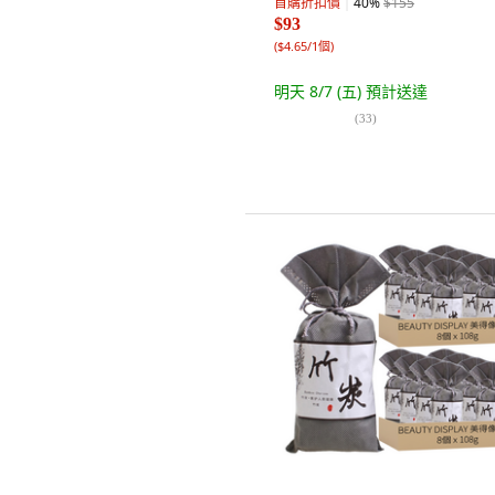
首購折扣價
40
%
$155
$93
(
$4.65/1個
)
明天 8/7 (五)
預計送達
(
33
)