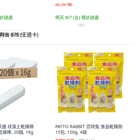
(
$5.29/1個
)
計送達
明天 8/7 (五)
預計送達
)
(
32
)
省 $75 (王道卡)
i 幫家適 珪藻土乾燥條
PATTO RABBIT 百特兔 食品乾燥劑
棒, 20個, 16g
15包, 150g, 4袋