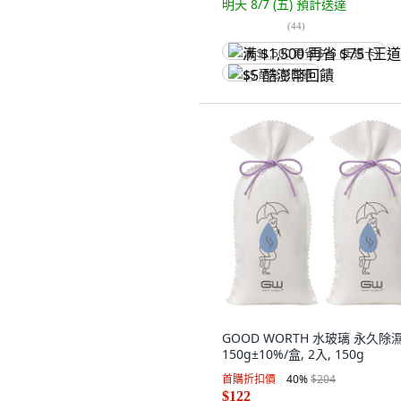
明天 8/7 (五)
預計送達
(
44
)
满 $1,500 再省 $75 (王道卡)
$5 酷澎幣回饋
GOOD WORTH 水玻璃 永久除
150g±10%/盒, 2入, 150g
首購折扣價
40
%
$204
$122