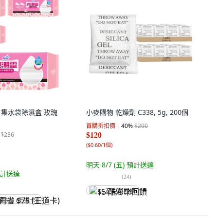
潮靈 集水袋除濕盒 玫瑰
小麥購物 乾燥劑 C338, 5g, 200個
首購折扣價
40
%
$200
$236
$120
(
$0.60/1個
)
明天 8/7 (五)
預計送達
計送達
(
24
)
$5 酷澎幣回饋
省 $75 (王道卡)