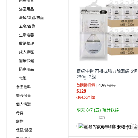
廚房用具
浴室用品
殺蟑/除蟲/防蟲
五金/百貨
生活電器
收納整理
成人專區
醫療保健
防寒用品
標卓生物 可掛式強力除濕袋 6個
230g, 2組
電池
首購折扣價
40
%
$216
食品飲料
$129
美妝保養
(
$64.50/1個
)
個人清潔
明天 8/7 (五)
預計送達
母嬰
(
27
)
寵物
满 $1,500 再省 $75 (王道卡)
保健/醫療