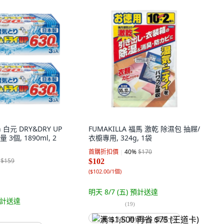
th 白元 DRY&DRY UP
FUMAKILLA 福馬 激乾 除濕包 抽屜/
個, 1890ml, 2
衣櫥專用, 324g, 1袋
首購折扣價
40
%
$170
$159
$102
(
$102.00/1個
)
明天 8/7 (五)
預計送達
計送達
(
19
)
满 $1,500 再省 $75 (王道卡)