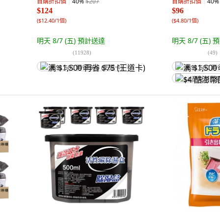
首購折扣價
40
%
$207
首購折扣價
40
%
$124
$96
(
$12.40/1個
)
(
$4.80/1個
)
明天 8/7 (五)
預計送達
明天 8/7 (五)
預
(
11928
)
(
49
)
满 $1,500 再省 $75 (王道卡)
满 $1,500 再
$4 酷澎幣回