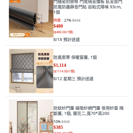
門縫密封膠條 門底隔音擋板 臥室房門
防風防蟲靜音門貼 自粘式降噪 93cm,
1個
特價
27
%
$658
$480
(
$480.00/1個
)
8/18
預計送達
防風禦寒 保暖窗簾, 1個
$1,114
(
$1114.00/1個
)
8/12 星期三
預計送達
防蚊紗門簾 磁吸紗網門簾 傢用紗窗 隔
斷簾, 1個, 蘭花二,寬70*高200
10
%
$428
$385