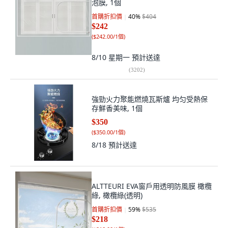
泡膜, 1個
首購折扣價
40
%
$404
$242
(
$242.00/1個
)
8/10 星期一
預計送達
(
3202
)
強勁火力聚能燃燒瓦斯爐 均匀受熱保
存鮮香美味, 1個
$350
(
$350.00/1個
)
8/18
預計送達
ALTTEURI EVA窗戶用透明防風膜 橄欖
綠, 橄欖綠(透明)
首購折扣價
59
%
$535
$218