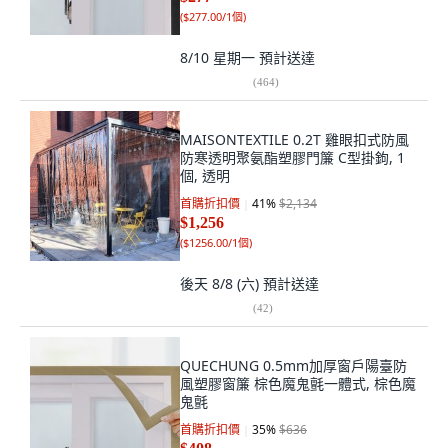
(
$277.00/1個
)
8/10 星期一
預計送達
(
464
)
MAISONTEXTILE 0.2T 雞眼扣式防風
防寒透明聚氨酯塑膠門簾 C型掛鉤, 1
個, 透明
首購折扣價
41
%
$2,134
$1,256
(
$1256.00/1個
)
後天 8/8 (六)
預計送達
(
42
)
QUECHUNG 0.5mm加厚窗戶陽臺防
風塑膠窗簾 棕色魔鬼氈一體式, 棕色魔
鬼氈
首購折扣價
35
%
$636