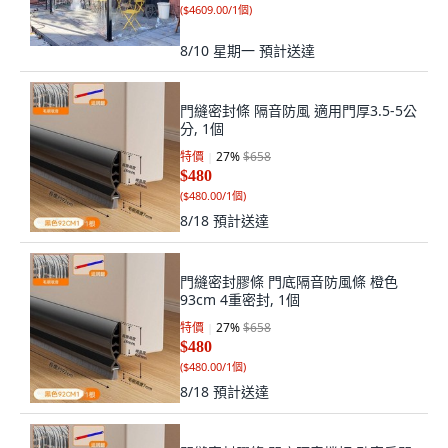
(
$4609.00/1個
)
8/10 星期一
預計送達
門縫密封條 隔音防風 適用門厚3.5-5公
分, 1個
特價
27
%
$658
$480
(
$480.00/1個
)
8/18
預計送達
門縫密封膠條 門底隔音防風條 橙色
93cm 4重密封, 1個
特價
27
%
$658
$480
(
$480.00/1個
)
8/18
預計送達