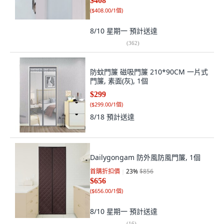
$408
(
$408.00/1個
)
8/10 星期一
預計送達
(
362
)
防蚊門簾 磁吸門簾 210*90CM 一片式
門簾, 素面(灰), 1個
$299
(
$299.00/1個
)
8/18
預計送達
Dailygongam 防外風防風門簾, 1個
首購折扣價
23
%
$856
$656
(
$656.00/1個
)
8/10 星期一
預計送達
(
16
)