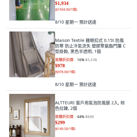
$1,934
(
$1934.00/1個
)
8/10 星期一
預計送達
Maison Textile 雞眼扣式 0.15t 防風
防寒 防止冷氣流失 塑膠聚氨酯門簾 C
型掛鉤, 黑色半透明, 1個
首購折扣價
16
%
$1,178
$978
(
$978.00/1個
)
8/10 星期一
預計送達
ALTTEURI 窗戶用氣泡防風膜 2入, 棕
色拉鍊, 2個
首購折扣價
44
%
$539
$299
(
$149.50/1個
)