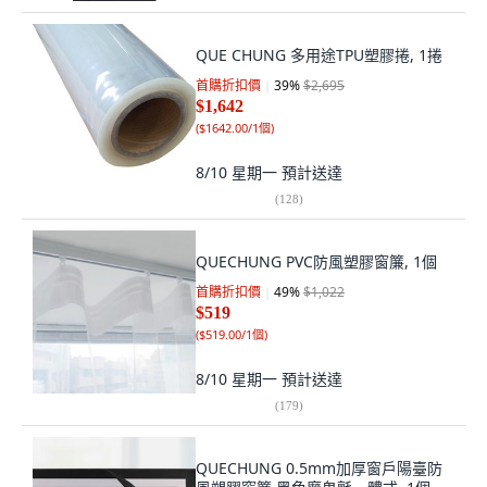
QUE CHUNG 多用途TPU塑膠捲, 1捲
首購折扣價
39
%
$2,695
$1,642
(
$1642.00/1個
)
8/10 星期一
預計送達
(
128
)
QUECHUNG PVC防風塑膠窗簾, 1個
首購折扣價
49
%
$1,022
$519
(
$519.00/1個
)
8/10 星期一
預計送達
(
179
)
QUECHUNG 0.5mm加厚窗戶陽臺防