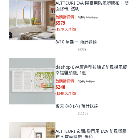
ALTTEURI EVA 陽臺用防風塑膠布 + 雙
面膠帶, 透明
首購折扣價
48
%
$1,128
$579
(
$579.00/1個
)
8/10 星期一
預計送達
(
438
)
dashop EVA窗戶型拉鍊式防風擋風板
幸福貓頭鷹, 1個
首購折扣價
46
%
$467
$248
(
$248.00/1個
)
後天 8/8 (六)
預計送達
(
1110
)
ALTTEURI 玄關/房門用 EVA 防風塑膠
布 + 雙面膠帶, 米色