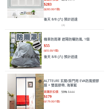
$283
(
$283.00/1個
)
後天 8/8 (六)
預計送達
(
4
)
機車防雨罩 遮陽防曬防風, 1個
$55
(
$55.00/1個
)
後天 8/8 (六)
預計送達
ALTTEURI 玄關/房門用 EVA防風塑膠
膜 + 雙面膠帶, 海軍藍
首購折扣價
59
%
$444
$179
(
$179.00/1個
)