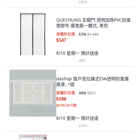
(
264
)
QUECHUNG 玄關門 透明加厚PVC防風
塑膠布 魔鬼氈一體式, 黑色
首購折扣價
63
%
$1,482
$547
8/10 星期一
預計送達
(
89
)
dashop 窗戶型拉鍊式EVA透明防風擋
風罩, 1個
首購折扣價
48
%
$371
$190
(
$190.00/1個
)
8/10 星期一
預計送達
(
241
)