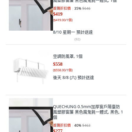
風塑膠窗簾 黑色魔鬼氈一體式, 1個
首購折扣價
35
%
$646
$419
(
$419.00/1個
)
8/10 星期一
預計送達
(
92
)
空調防風罩, 1個
$558
(
$558.00/1個
)
後天 8/8 (六)
預計送達
QUECHUNG 0.5mm加厚窗戶陽臺防
風塑膠窗簾 黑色魔鬼氈一體式, 黑色, 1
個
首購折扣價
40
%
$463
$277