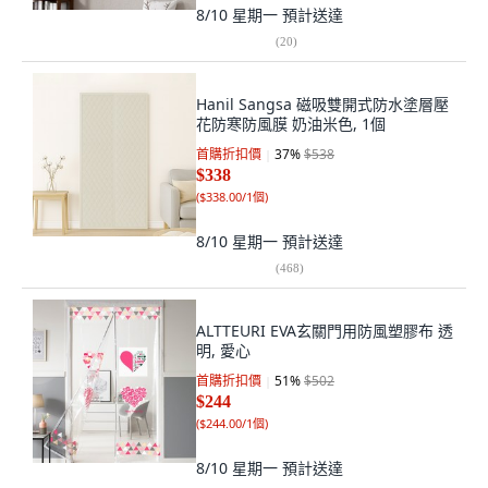
8/10 星期一
預計送達
(
20
)
Hanil Sangsa 磁吸雙開式防水塗層壓
花防寒防風膜 奶油米色, 1個
首購折扣價
37
%
$538
$338
(
$338.00/1個
)
8/10 星期一
預計送達
(
468
)
ALTTEURI EVA玄關門用防風塑膠布 透
明, 愛心
首購折扣價
51
%
$502
$244
(
$244.00/1個
)
8/10 星期一
預計送達