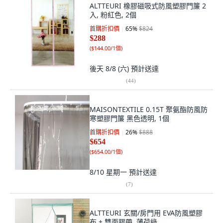
ALTTEURI 橡膠磁吸式防風塑膠門簾 2
入, 粉紅色, 2個
首購折扣價
65
%
$824
$288
(
$144.00/1個
)
後天 8/8 (六)
預計送達
(
44
)
MAISONTEXTILE 0.15T 聚氨酯防風防
寒塑膠門簾 黑色透明, 1個
首購折扣價
26
%
$888
$654
(
$654.00/1個
)
8/10 星期一
預計送達
(
7
)
ALTTEURI 玄關/房門用 EVA防風塑膠
布 + 雙面膠帶, 薄荷綠