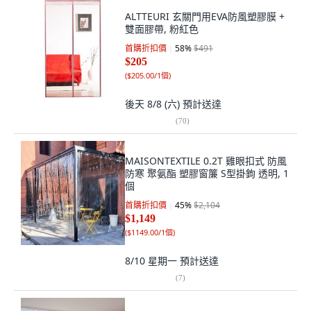
ALTTEURI 玄關門用EVA防風塑膠膜 +
雙面膠帶, 粉紅色
首購折扣價
58
%
$491
$205
(
$205.00/1個
)
後天 8/8 (六)
預計送達
(
70
)
MAISONTEXTILE 0.2T 雞眼扣式 防風
防寒 聚氨酯 塑膠窗簾 S型掛鉤 透明, 1
個
首購折扣價
45
%
$2,104
$1,149
(
$1149.00/1個
)
8/10 星期一
預計送達
(
7
)