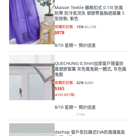
Maison Textile 雞眼扣式 0.15t 防風
防寒 防冷氣流失 塑膠聚氨酯遮蔽簾 S
型掛鉤, 紫色
首購折扣價
16
%
$1,178
$978
8/10 星期一
預計送達
QUECHUNG 0.5mm加厚窗戶陽臺防
風塑膠窗簾 灰色魔鬼氈一體式, 灰色魔
鬼氈
首購折扣價
42
%
$289
$165
(
$165.00/1個
)
8/10 星期一
預計送達
(
734
)
dashop 窗戶型拉鍊式EVA防風擋風氣