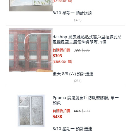
(
$218.00/1個
)
8/10 星期一
預計送達
(
325
)
dashop 魔鬼氈黏貼式窗戶型拉鍊式防
風擋風罩三層氣泡透明膜, 1個
首購折扣價
39
%
$505
$305
(
$305.00/1個
)
後天 8/8 (六)
預計送達
(
234
)
Ppoma 魔鬼氈窗戶防風塑膠膜, 單一
顏色
首購折扣價
44
%
$793
$438
8/10 星期一
預計送達