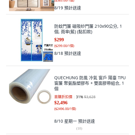
(
$385.00/1個
)
8/19
預計送達
防蚊門簾 磁吸紗門簾 210x90公分, 1
個, 雨傘(藍) (黏扣款)
$299
(
$299.00/1個
)
8/18
預計送達
QUECHUNG 防風 冷氣 窗戶 陽臺 TPU
窗簾 聚氨酯塑膠布 + 雙面膠帶組合, 1
個
首購折扣價
31
%
$3,628
$2,496
(
$2496.00/1個
)
8/10 星期一
預計送達
(
10
)