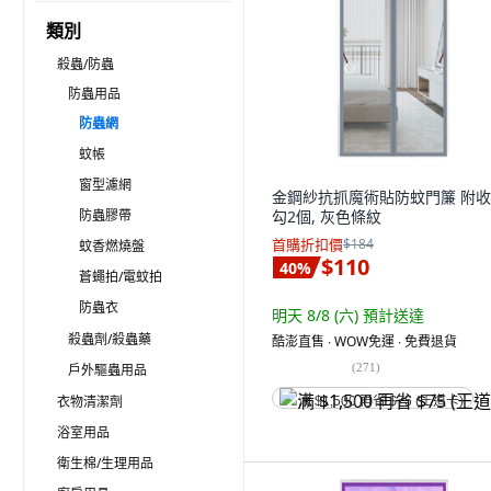
類別
殺蟲/防蟲
防蟲用品
防蟲網
蚊帳
窗型濾網
金鋼紗抗抓魔術貼防蚊門簾 附
防蟲膠帶
勾2個, 灰色條紋
首購折扣價
$184
蚊香燃燒盤
$110
40
%
蒼蠅拍/電蚊拍
防蟲衣
明天 8/8 (六)
預計送達
殺蟲劑/殺蟲藥
酷澎直售 ∙ WOW免運 ∙ 免費退貨
(
271
)
戶外驅蟲用品
衣物清潔劑
满 $1,500 再省 $75 (王道卡)
浴室用品
衛生棉/生理用品