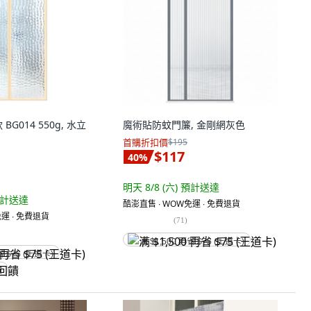
G014 550g, 水立
魔術貼防蚊門簾, 金剛網灰色
首購折扣價
$195
$117
40
%
明天 8/8 (六)
預計送達
計送達
酷澎直售 ∙ WOW免運 ∙ 免費退貨
運 ∙ 免費退貨
(
71
)
满 $1,500 再省 $75 (王道卡)
省 $75 (王道卡)
饋