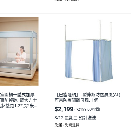
室圍欄一體式加厚
【巴塞隆納】L型伸縮防塵屏風(AL)
寶防掉牀, 藍大力士
可當防疫隔離屏風, 1個
,牀墊寬1.2*長2米卡
$2,199
(
$2199.00/1個
)
8/12 星期三
預計送達
免運 ∙ 免費退貨