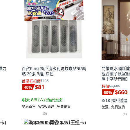
磁力
百貨King 窗戶流水孔防蚊蟲貼/紗網
門簾風水隔斷簾
貼 20張 5組, 灰色
組合簾子臥室廚
層十字紗門簾】
首購折扣價
$135
$81
特價
$1,685
40
%
$660
60
%
明天 8/8 (六)
預計送達
8/18
預計送達
酷澎直售 ∙ WOW免運 ∙ 免費退貨
免運 ∙ 免費退貨
(
5
)
(
1
)
满 $1,500 再省 $75 (王道卡)