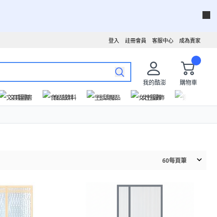
登入
註冊會員
客服中心
成為賣家
我的酷澎
購物車
文具圖書
食品飲料
生活用品
女性服飾
運動戶外
60
每頁筆