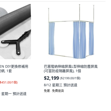
REEN DIY更換修補用
巴塞隆納伸縮屏風L型伸縮防塵屏風
網, 1套
(可當防疫隔離屏風), 1個
$2,199
(
$2199.00/1個
)
$451.00/1個
)
8/12 星期三
預計送達
免運 ∙ 免費退貨
10 星期一
預計送達