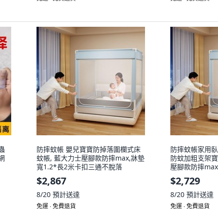
蟲
防摔蚊帳 嬰兒寶寶防掉落圍欄式床
防摔蚊帳家用臥
網
蚊帳, 藍大力士壓腳款防摔max,牀墊
防蚊加粗支架寶
寬1.2*長2米卡扣三通不脫落
壓腳款防摔max
扣三通不脫落
$2,867
$2,729
8/20
預計送達
8/20
預計送達
免運 ∙ 免費退貨
免運 ∙ 免費退貨