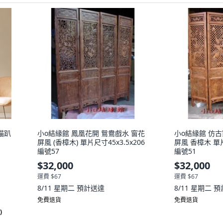
貓趴
小o結緣館 鳳凰花開 鴛鴦戲水 窗花
小o結緣館 仿古
屏風 (香樟木) 單片尺寸45x3.5x206
屏風 香樟木 單片尺
編號57
編號51
$32,000
$32,000
運費 $67
運費 $67
8/11 星期二
預計送達
8/11 星期二
預
免費退貨
免費退貨
)