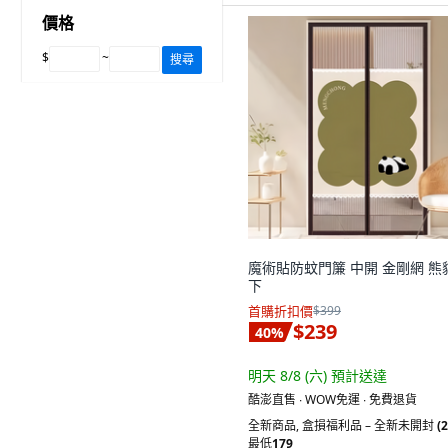
價格
$
~
搜尋
魔術貼防蚊門簾 中開 金剛網 熊
下
首購折扣價
$399
$239
40
%
明天 8/8 (六)
預計送達
酷澎直售 ∙ WOW免運 ∙ 免費退貨
全新商品
,
盒損福利品 – 全新未開封
(2
最低
179