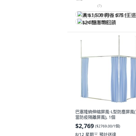
(
7
)
满 $1,500 再省 $75 (王道卡)
$24 酷澎幣回饋
巴塞隆納伸縮屏風-L型防塵屏風(
當防疫隔離屏風), 1個
$2,769
(
$2769.00/1個
)
8/12 星期三
預計送達