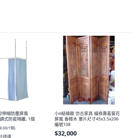
型伸縮防塵屏風
小o結緣館 仿古家具 福祿壽喜窗花
) 可調式防疫隔離, 1個
屏風 香樟木 單片尺寸45x3.5x206
編號108
9.00/1個
)
$32,000
計送達