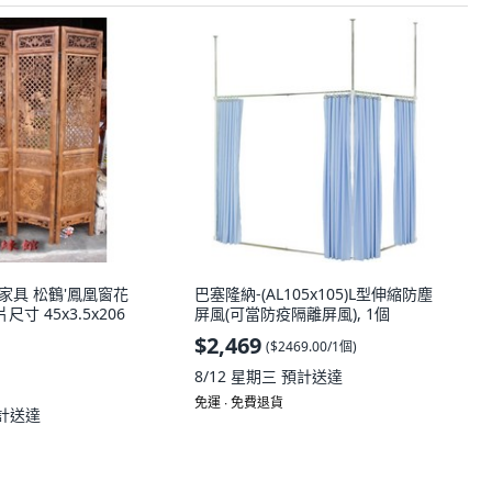
家具 松鶴'鳳凰窗花
巴塞隆納-(AL105x105)L型伸縮防塵
寸 45x3.5x206
屏風(可當防疫隔離屏風), 1個
$2,469
(
$2469.00/1個
)
8/12 星期三
預計送達
免運 ∙ 免費退貨
計送達