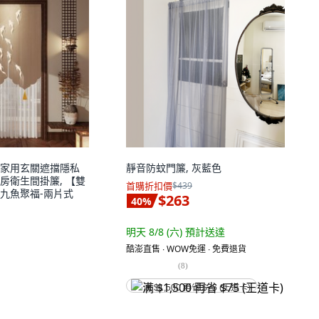
家用玄關遮擋隱私
靜音防蚊門簾, 灰藍色
房衛生間掛簾, 【雙
首購折扣價
$439
九魚聚福-兩片式
$263
40
%
明天 8/8 (六)
預計送達
酷澎直售 ∙ WOW免運 ∙ 免費退貨
(
8
)
满 $1,500 再省 $75 (王道卡)