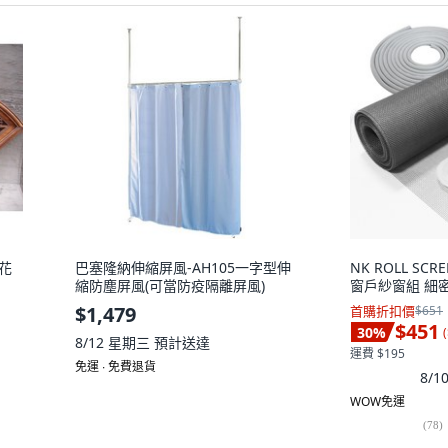
花
巴塞隆納伸縮屏風-AH105一字型伸
NK ROLL SC
縮防塵屏風(可當防疫隔離屏風)
窗戶紗窗組 細密
$1,479
首購折扣價
$651
$451
30
%
(
8/12 星期三
預計送達
運費 $195
免運 ∙ 免費退貨
8/
WOW免運
(
78
)