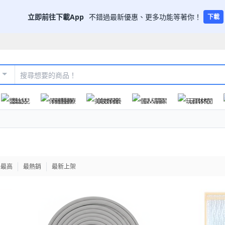
立即前往下載App
不錯過最新優惠、更多功能等著你！
下載
嬰幼兒
保健醫療
美妝保養
個人清潔
玩具休閒
格最高
最熱銷
最新上架