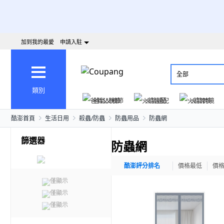
加到我的最愛
申請入駐
全部
類別
爸氣父親節
火箭速配
火箭跨境
酷澎首頁
生活日用
殺蟲/防蟲
防蟲用品
防蟲網
篩選器
防蟲網
酷澎評分排名
價格最低
價
僅顯示
僅顯示
僅顯示