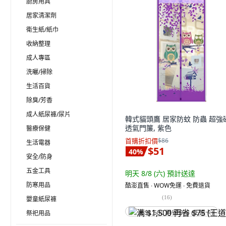
廚房用具
居家清潔劑
衛生紙/紙巾
收納整理
成人專區
洗曬/掃除
生活百貨
除臭/芳香
成人紙尿褲/尿片
韓式貓頭鷹 居家防蚊 防蟲 超強
透氣門簾, 紫色
醫療保健
首購折扣價
$86
生活電器
$51
40
%
安全/防身
五金工具
明天 8/8 (六)
預計送達
防寒用品
酷澎直售 ∙ WOW免運 ∙ 免費退貨
(
16
)
嬰童紙尿褲
祭祀用品
满 $1,500 再省 $75 (王道卡)