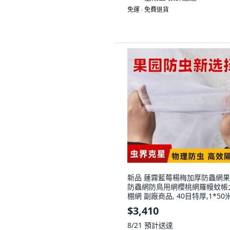
免運 ∙ 免費退貨
新品 蓮霧藍莓楊梅加厚防蟲網
防蟲網防鳥用網櫻桃網羅幔蚊帳
棚網 副廠商品, 40目特厚,1*50
$3,410
8/21
預計送達