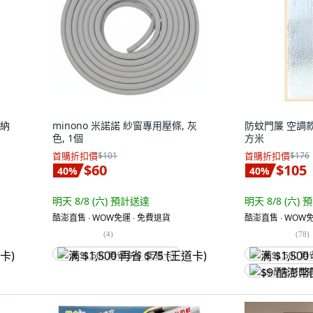
收納
minono 米諾諾 紗窗專用壓條, 灰
防蚊門簾 空調款 B
色, 1個
方米
首購折扣價
$101
首購折扣價
$176
$60
$105
40
%
40
%
明天 8/8 (六)
預計送達
明天 8/8 (六)
預
酷澎直售 ∙ WOW免運 ∙ 免費退貨
酷澎直售 ∙ WOW免
(
4
)
(
78
)
满 $1,500 再省 $75 (王道卡)
满 $1,500 再
$9 酷澎幣回