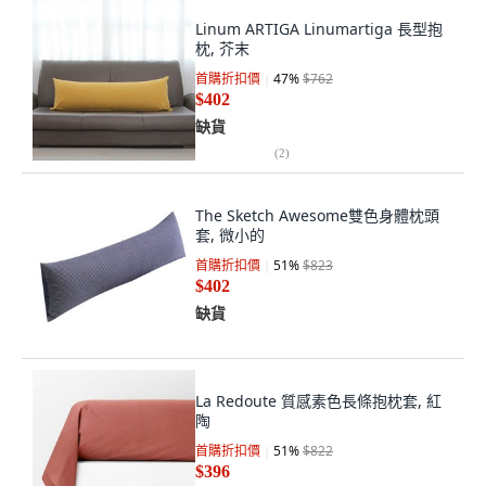
Linum ARTIGA Linumartiga 長型抱
枕, 芥末
首購折扣價
47
%
$762
$402
缺貨
(
2
)
The Sketch Awesome雙色身體枕頭
套, 微小的
首購折扣價
51
%
$823
$402
缺貨
La Redoute 質感素色長條抱枕套, 紅
陶
首購折扣價
51
%
$822
$396