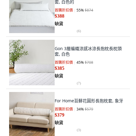
套, 白色的
首購折扣價
55
%
$874
$388
缺貨
(
6
)
Gon 3層編織涼感冰涼長抱枕長枕頭
套, 白色
首購折扣價
45
%
$708
$385
缺貨
(
7
)
For Home苔蘚花圓形長抱枕套, 象牙
首購折扣價
34
%
$579
$379
缺貨
(
3
)