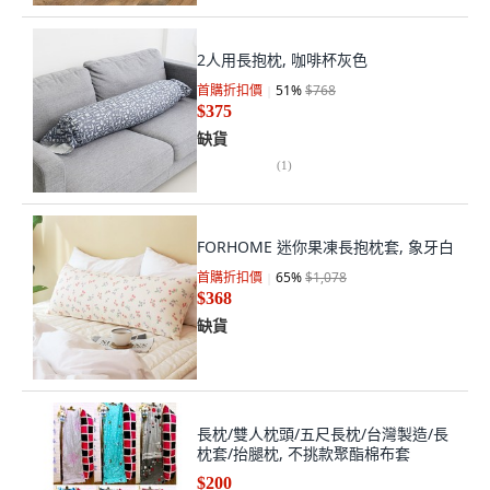
2人用長抱枕, 咖啡杯灰色
首購折扣價
51
%
$768
$375
缺貨
(
1
)
FORHOME 迷你果凍長抱枕套, 象牙白
首購折扣價
65
%
$1,078
$368
缺貨
長枕/雙人枕頭/五尺長枕/台灣製造/長
枕套/抬腿枕, 不挑款聚酯棉布套
$200