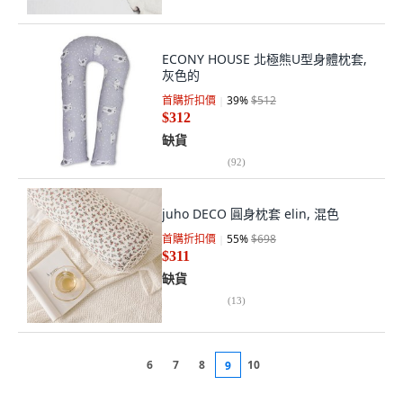
ECONY HOUSE 北極熊U型身體枕套,
灰色的
首購折扣價
39
%
$512
$312
缺貨
(
92
)
juho DECO 圓身枕套 elin, 混色
首購折扣價
55
%
$698
$311
缺貨
(
13
)
6
7
8
10
9