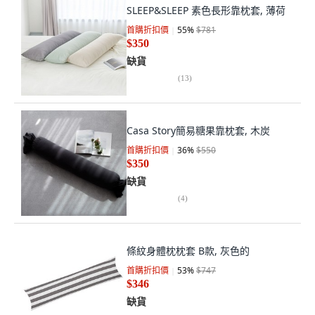
SLEEP&SLEEP 素色長形靠枕套, 薄荷
首購折扣價
55
%
$781
$350
缺貨
(
13
)
Casa Story簡易糖果靠枕套, 木炭
首購折扣價
36
%
$550
$350
缺貨
(
4
)
條紋身體枕枕套 B款, 灰色的
首購折扣價
53
%
$747
$346
缺貨