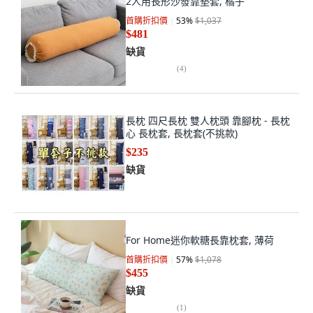
2人用長形沙發靠墊套, 橘子
首購折扣價
53
%
$1,037
$481
缺貨
(
4
)
長枕 四尺長枕 雙人枕頭 靠腳枕 - 長枕
心 長枕套, 長枕套(不挑款)
$235
缺貨
For Home迷你軟糖長靠枕套, 薄荷
首購折扣價
57
%
$1,078
$455
缺貨
(
1
)