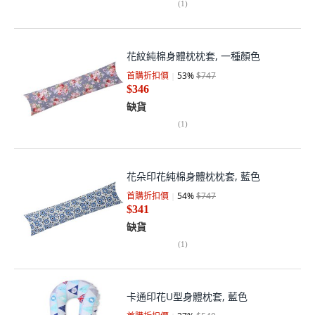
(
1
)
花紋純棉身體枕枕套, 一種顏色
首購折扣價
53
%
$747
$346
缺貨
(
1
)
花朵印花純棉身體枕枕套, 藍色
首購折扣價
54
%
$747
$341
缺貨
(
1
)
卡通印花U型身體枕套, 藍色