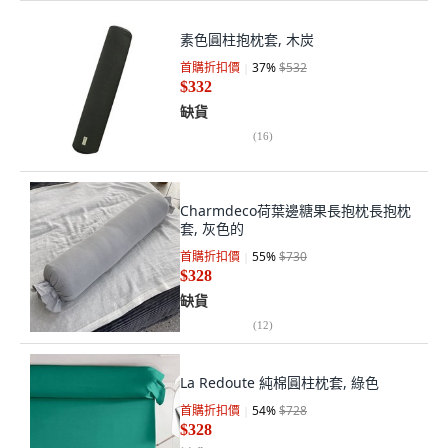
素色圓柱抱枕套, 木炭
首購折扣價
37
%
$532
$332
缺貨
(
16
)
Charmdeco荷葉邊糖果長抱枕長抱枕
套, 灰色的
首購折扣價
55
%
$730
$328
缺貨
(
12
)
La Redoute 純棉圓柱枕套, 綠色
首購折扣價
54
%
$728
$328