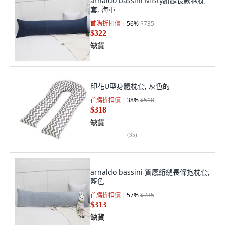
arnaldo bassini Misty絎縫長款抱枕
套, 海軍
首購折扣價
56
%
$735
$322
缺貨
印花U型身體枕套, 灰色的
首購折扣價
38
%
$518
$318
缺貨
(
35
)
arnaldo bassini 質感絎縫長條抱枕套,
藍色
首購折扣價
57
%
$735
$313
缺貨