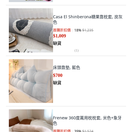
Casa El Shinberona糖果靠枕套, 炭灰
色
首購折扣價
18
%
$1,235
$1,009
缺貨
(
1
)
床頭靠墊, 藍色
$700
缺貨
Frenew 360度萬用枕枕套, 米色+象牙
色
首購折扣價
39
%
$1,524