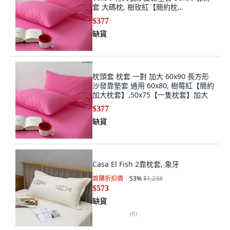
套 大碼枕, 樹玫紅【簡約枕
套】,50x75【一隻】加大枕套
$377
缺貨
枕頭套 枕套 一對 加大 60x90 長方形
沙發靠墊套 通用 60x80, 樹莓紅【簡約
加大枕套】,50x75【一隻枕套】加大
$377
缺貨
Casa El Fish 2靠枕套, 象牙
首購折扣價
53
%
$1,238
$573
缺貨
(
8
)