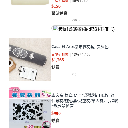
首購折扣價
40
%
$260
$156
暫時缺貨
(
265
)
满 $1,500 再省 $75 (王道卡)
Casa El Arte糖果靠枕套, 炭灰色
首購折扣價
13
%
$1,465
$1,265
缺貨
(
5
)
奧客多 枕套 MIT台灣製造 13款可選
保暖枕/枕心套/兒童枕/單人枕, 可超取
~款式請留言
$900
缺貨