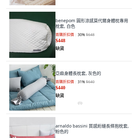
benepom 圓形涼感莫代爾身體枕專用
枕套, 白色
首購折扣價
30
%
$648
$448
缺貨
亞麻身體長枕套, 灰色的
首購折扣價
31
%
$640
$440
缺貨
(
1
)
arnaldo bassini 質感絎縫長條抱枕套,
粉色的