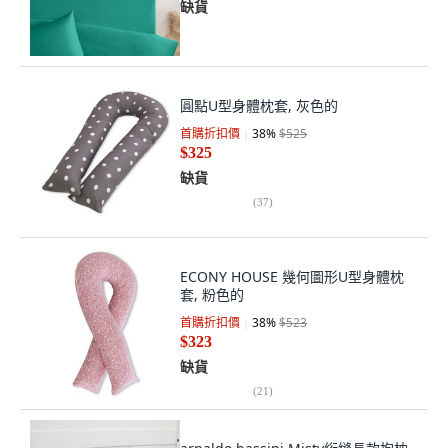
缺貨
圓點U型身體枕套, 灰色的
首購折扣價
38
%
$525
$325
缺貨
(
37
)
ECONY HOUSE 幾何圖形U型身體枕
套, 粉色的
首購折扣價
38
%
$523
$323
缺貨
(
21
)