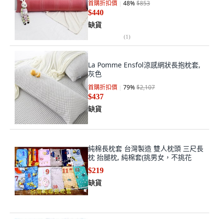
首購折扣價
48
%
$853
$440
缺貨
(
1
)
La Pomme Ensfol涼感網狀長抱枕套,
灰色
首購折扣價
79
%
$2,107
$437
缺貨
純棉長枕套 台灣製造 雙人枕頭 三尺長
枕 抬腿枕, 純棉套(挑男女，不挑花
$219
缺貨