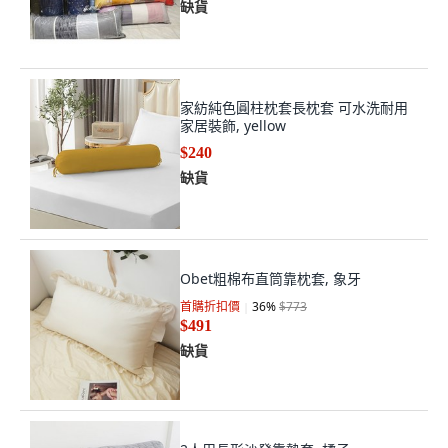
缺貨
家紡純色圓柱枕套長枕套 可水洗耐用
家居裝飾, yellow
$240
缺貨
Obet粗棉布直筒靠枕套, 象牙
首購折扣價
36
%
$773
$491
缺貨