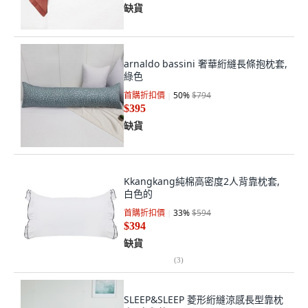
缺貨
arnaldo bassini 奢華絎縫長條抱枕套,
綠色
首購折扣價
50
%
$794
$395
缺貨
Kkangkang純棉高密度2人背靠枕套,
白色的
首購折扣價
33
%
$594
$394
缺貨
(
3
)
SLEEP&SLEEP 菱形絎縫涼感長型靠枕