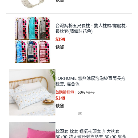
台灣純棉五尺長枕 - 雙人枕頭/靠腿枕,
長枕套(請備註花色)
$399
缺貨
FORHOME 雪熊涼感泡泡紗直筒長抱
枕套, 混合色
首購折扣價
60
%
$376
$149
缺貨
(
8
)
枕頭套 枕套 透氣枕頭套 加大枕套
60x90 特大號沙髮靠墊套 50x90 靠背