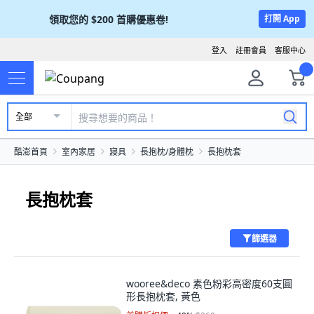
領取您的
$200
首購優惠卷!
打開 App
登入
註冊會員
客服中心
全部
酷澎首頁
室內家居
寢具
長抱枕/身體枕
長抱枕套
長抱枕套
篩選器
wooree&deco 素色粉彩高密度60支圓
形長抱枕套, 黃色