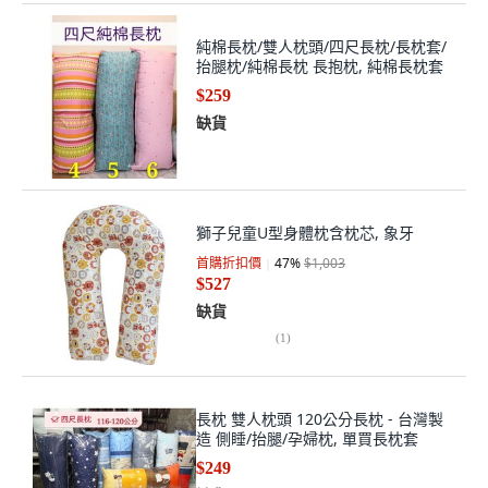
純棉長枕/雙人枕頭/四尺長枕/長枕套/
抬腿枕/純棉長枕 長抱枕, 純棉長枕套
$259
缺貨
獅子兒童U型身體枕含枕芯, 象牙
首購折扣價
47
%
$1,003
$527
缺貨
(
1
)
長枕 雙人枕頭 120公分長枕 - 台灣製
造 側睡/抬腿/孕婦枕, 單買長枕套
$249