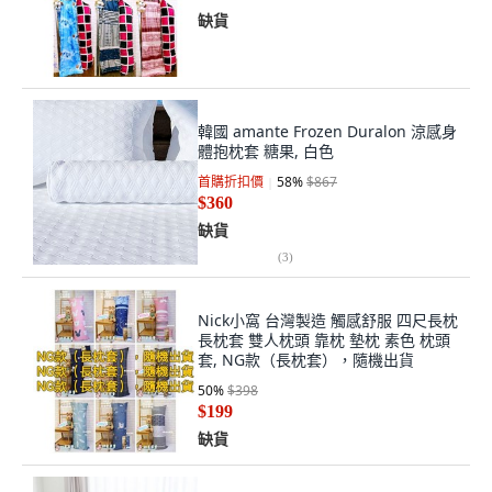
缺貨
韓國 amante Frozen Duralon 涼感身
體抱枕套 糖果, 白色
首購折扣價
58
%
$867
$360
缺貨
(
3
)
Nick小窩 台灣製造 觸感舒服 四尺長枕
長枕套 雙人枕頭 靠枕 墊枕 素色 枕頭
套, NG款（長枕套），隨機出貨
50
%
$398
$199
缺貨