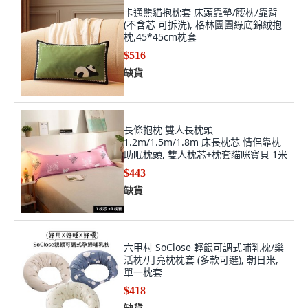
卡通熊貓抱枕套 床頭靠墊/腰枕/靠背
(不含芯 可拆洗), 格林團團綠底錦絨抱
枕,45*45cm枕套
$516
缺貨
長條抱枕 雙人長枕頭
1.2m/1.5m/1.8m 床長枕芯 情侶靠枕
助眠枕頭, 雙人枕芯+枕套貓咪寶貝 1米
$443
缺貨
六甲村 SoClose 輕餵可調式哺乳枕/樂
活枕/月亮枕枕套 (多款可選), 朝日米,
單一枕套
$418
缺貨