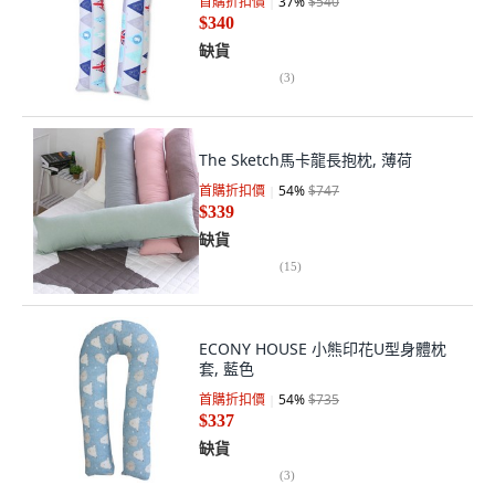
首購折扣價
37
%
$540
$340
缺貨
(
3
)
The Sketch馬卡龍長抱枕, 薄荷
首購折扣價
54
%
$747
$339
缺貨
(
15
)
ECONY HOUSE 小熊印花U型身體枕
套, 藍色
首購折扣價
54
%
$735
$337
缺貨
(
3
)