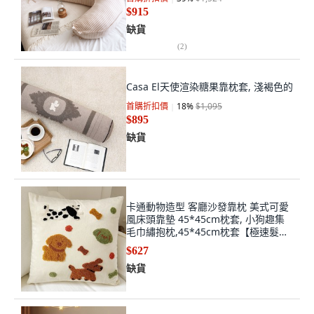
$915
缺貨
(
2
)
Casa El天使渲染糖果靠枕套, 淺褐色的
首購折扣價
18
%
$1,095
$895
缺貨
卡通動物造型 客廳沙發靠枕 美式可愛
風床頭靠墊 45*45cm枕套, 小狗趣集
毛巾繡抱枕,45*45cm枕套【極速髮
貨】
$627
缺貨