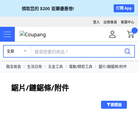
領取您的
$200
首購優惠卷!
打開 App
登入
註冊會員
客服中心
全部
酷澎首頁
生活日用
五金工具
電動/精密工具
鋸片/鏈鋸條/附件
鋸片/鏈鋸條/附件
篩選器