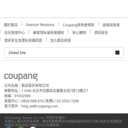
Investor Relations
關於酷澎
Coupang使用者條款
退換貨政策
信任管理中心
顧客隱私權政策通知
安心購物
資訊安全
資訊安全及隱私保護認證
加入酷澎商城
Global Site
公司名稱：酷澎股份有限公司
聯繫地址：11049 台北市信義區信義路五段7號13樓之1
統編：91002999
客服中心：0809-088-810 (免費) / 02-5592-7298
電子郵件：help_tw@coupang.com
©Coupang Taiwan Co., Ltd. 保留所有權利。
本網站上顯示的所有商標、標誌和服務標誌均為酷澎股份有限公司和/或其在美國和其
他國家/地區註冊之關聯公司之所屬財產。