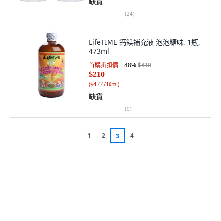
缺貨
(
24
)
LifeTIME 鈣鎂補充液 泡泡糖味, 1瓶,
473ml
首購折扣價
48
%
$410
$210
(
$4.44/10ml
)
缺貨
(
9
)
1
2
4
3