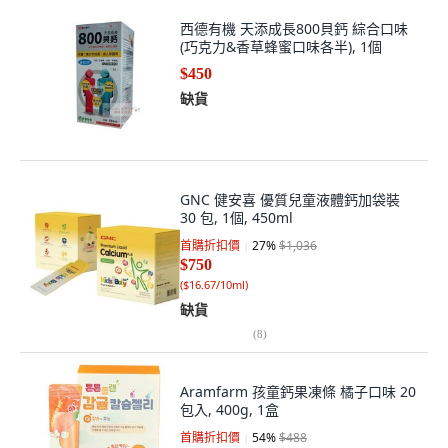
西德有機 天添成長800貝鈣 綜合口味
(巧克力&香草蜂蜜口味各半), 1個
$450
缺貨
GNC 健安喜 優質兒童液體鈣加袋裝
30 包, 1個, 450ml
首購折扣價
27
%
$1,036
$750
(
$16.67/10ml
)
缺貨
(
8
)
Aramfarm 孩童鈣果凍條 橘子口味 20
包入, 400g, 1盒
首購折扣價
54
%
$488