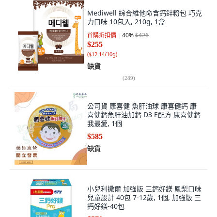
Mediwell 綜合維他命含鈣鋅粉包 巧克
力口味 10包入, 210g, 1盒
首購折扣價
40
%
$426
$255
(
$12.14/10g
)
缺貨
(
289
)
公司貨 康喜健 魚肝油球 康喜健鈣 康
喜健鈣魚肝油加鈣 D3 E配方 康喜健鈣
我最愛, 1個
$585
缺貨
小兒利撒爾 加強版 三鈣好鎂 鳳梨口味
兒童設計 40包 7-12歲, 1個, 加強版 三
鈣好鎂-40包