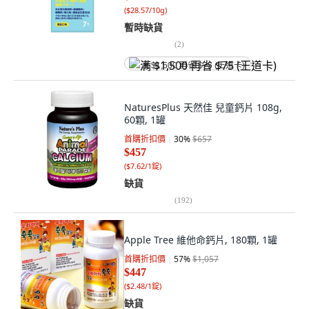
(
$28.57/10g
)
暫時缺貨
(
2
)
满 $1,500 再省 $75 (王道卡)
NaturesPlus 天然佳 兒童鈣片 108g,
60顆, 1罐
首購折扣價
30
%
$657
$457
(
$7.62/1錠
)
缺貨
(
192
)
Apple Tree 維他命鈣片, 180顆, 1罐
首購折扣價
57
%
$1,057
$447
(
$2.48/1錠
)
缺貨