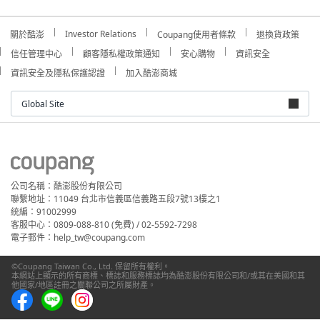
Investor Relations
關於酷澎
Coupang使用者條款
退換貨政策
信任管理中心
顧客隱私權政策通知
安心購物
資訊安全
資訊安全及隱私保護認證
加入酷澎商城
Global Site
公司名稱：酷澎股份有限公司
聯繫地址：11049 台北市信義區信義路五段7號13樓之1
統編：91002999
客服中心：0809-088-810 (免費) / 02-5592-7298
電子郵件：help_tw@coupang.com
©Coupang Taiwan Co., Ltd. 保留所有權利。
本網站上顯示的所有商標、標誌和服務標誌均為酷澎股份有限公司和/或其在美國和其
他國家/地區註冊之關聯公司之所屬財產。