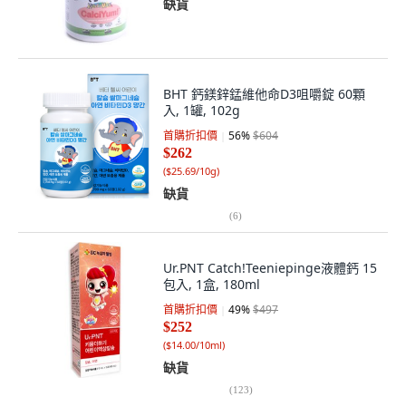
缺貨
BHT 鈣鎂鋅錳維他命D3咀嚼錠 60顆
入, 1罐, 102g
首購折扣價
56
%
$604
$262
(
$25.69/10g
)
缺貨
(
6
)
Ur.PNT Catch!Teeniepinge液體鈣 15
包入, 1盒, 180ml
首購折扣價
49
%
$497
$252
(
$14.00/10ml
)
缺貨
(
123
)