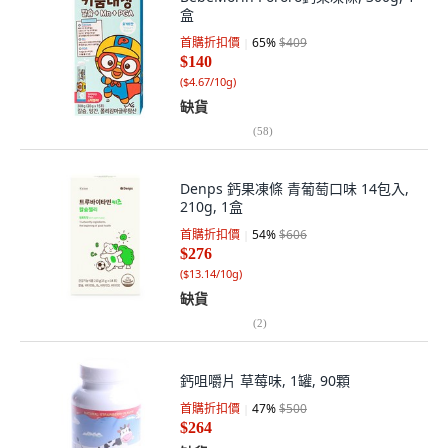
盒
首購折扣價
65
%
$409
$140
(
$4.67/10g
)
缺貨
(
58
)
Denps 鈣果凍條 青葡萄口味 14包入,
210g, 1盒
首購折扣價
54
%
$606
$276
(
$13.14/10g
)
缺貨
(
2
)
鈣咀嚼片 草莓味, 1罐, 90顆
首購折扣價
47
%
$500
$264