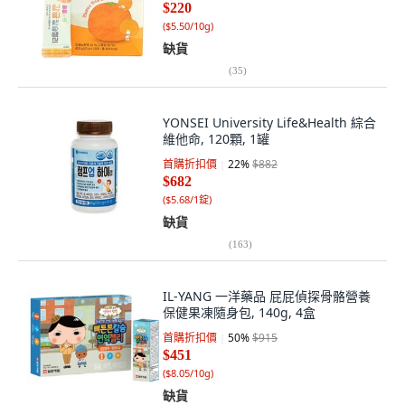
$220
(
$5.50/10g
)
缺貨
(
35
)
YONSEI University Life&Health 綜合
維他命, 120顆, 1罐
首購折扣價
22
%
$882
$682
(
$5.68/1錠
)
缺貨
(
163
)
IL-YANG 一洋藥品 屁屁偵探骨骼營養
保健果凍隨身包, 140g, 4盒
首購折扣價
50
%
$915
$451
(
$8.05/10g
)
缺貨