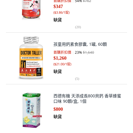
首購折扣價
54
%
$762
$347
(
$3.86/1錠
)
缺貨
(
20
)
孩童用鈣素食膠囊, 1罐, 60顆
首購折扣價
23
%
$1,640
$1,260
(
$21.00/1錠
)
缺貨
(
5
)
西德有機 天添成長800貝鈣 香草蜂蜜
口味 90顆/盒, 1個
$800
缺貨