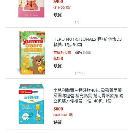
$960
(
$16.00/1錠
)
缺貨
(
7
)
HERO NUTRITIONALS 鈣+維他命D3
軟糖, 1瓶, 90顆
首購折扣價
46
%
$480
$258
缺貨
(
1287
)
小兒利撒爾三鈣好鎂40包 盈盈藥局藥
師團隊經營 補充鈣質 幫助骨骼發育 獨
立包裝方便攜帶, 1個, 40包, 1份
$600
(
$600.00/1錠
)
缺貨