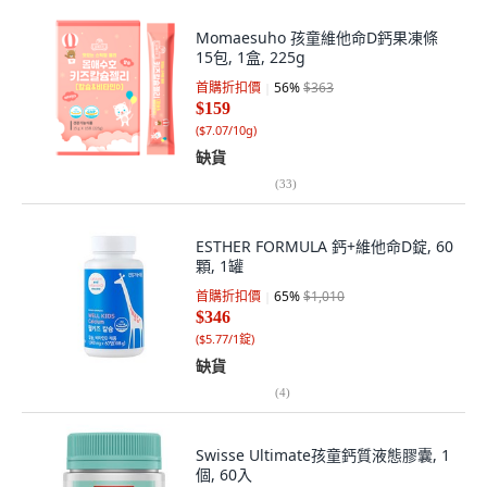
Momaesuho 孩童維他命D鈣果凍條
15包, 1盒, 225g
首購折扣價
56
%
$363
$159
(
$7.07/10g
)
缺貨
(
33
)
ESTHER FORMULA 鈣+維他命D錠, 60
顆, 1罐
首購折扣價
65
%
$1,010
$346
(
$5.77/1錠
)
缺貨
(
4
)
Swisse Ultimate孩童鈣質液態膠囊, 1
個, 60入