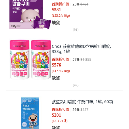
首購折扣價
25
%
$781
$581
(
$23.24/10g
)
缺貨
(
91
)
Choa 孩童維他命D含鈣鋅咀嚼錠,
333g, 1罐
首購折扣價
57
%
$1,355
$576
(
$17.30/10g
)
缺貨
(
42
)
孩童鈣咀嚼錠 牛奶口味, 1罐, 60顆
首購折扣價
56
%
$457
$201
(
$3.35/1錠
)
缺貨