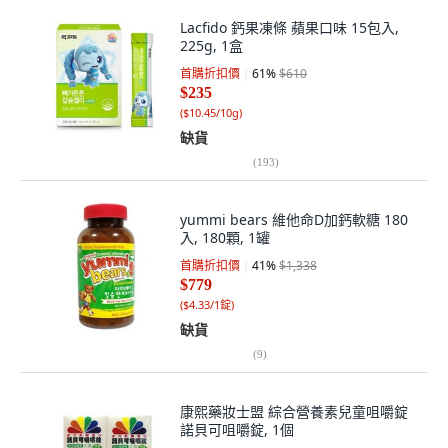
Lacfido 鈣果凍條 蘋果口味 15包入,
225g, 1盒
首購折扣價
61
%
$610
$235
(
$10.45/10g
)
缺貨
(
193
)
yummi bears 維他命D加鈣軟糖 180
入, 180顆, 1罐
首購折扣價
41
%
$1,338
$779
(
$4.33/1錠
)
缺貨
(
9
)
康熙藥妝士盟 綜合營養素兒童咀嚼錠
諾貝可咀嚼錠, 1個