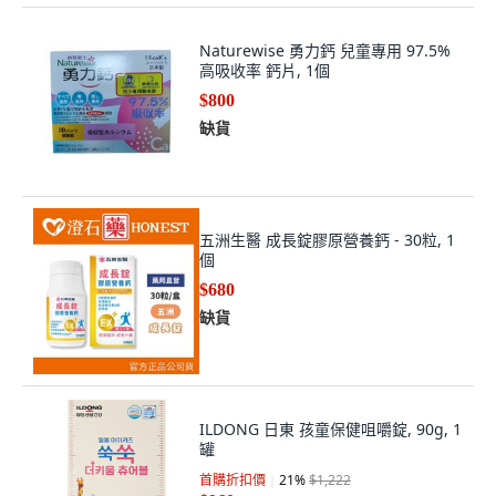
Naturewise 勇力鈣 兒童專用 97.5%
高吸收率 鈣片, 1個
$800
缺貨
五洲生醫 成長錠膠原營養鈣 - 30粒, 1
個
$680
缺貨
ILDONG 日東 孩童保健咀嚼錠, 90g, 1
罐
首購折扣價
21
%
$1,222