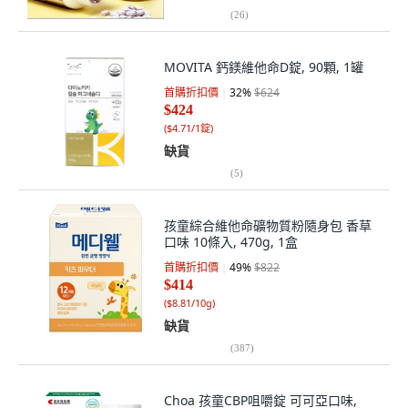
(
26
)
MOVITA 鈣鎂維他命D錠, 90顆, 1罐
首購折扣價
32
%
$624
$424
(
$4.71/1錠
)
缺貨
(
5
)
孩童綜合維他命礦物質粉隨身包 香草
口味 10條入, 470g, 1盒
首購折扣價
49
%
$822
$414
(
$8.81/10g
)
缺貨
(
387
)
Choa 孩童CBP咀嚼錠 可可亞口味,