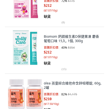
首購折扣價
72
%
$775
$212
(
$7.07/10g
)
缺貨
(
8
)
Biomom 鈣鎂維生素D保健果凍 麝香
葡萄口味 15入, 1個, 300g
首購折扣價
40
%
$354
$212
(
$7.07/10g
)
缺貨
(
15
)
olea 孩童綜合維他命含鋅咀嚼錠, 60g,
2罐
首購折扣價
82
%
$1,175
$210
(
$17.50/10g
)