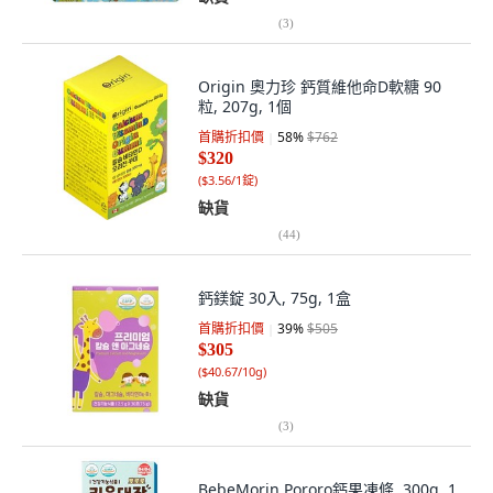
(
3
)
Origin 奧力珍 鈣質維他命D軟糖 90
粒, 207g, 1個
首購折扣價
58
%
$762
$320
(
$3.56/1錠
)
缺貨
(
44
)
鈣鎂錠 30入, 75g, 1盒
首購折扣價
39
%
$505
$305
(
$40.67/10g
)
缺貨
(
3
)
BebeMorin Pororo鈣果凍條, 300g, 1