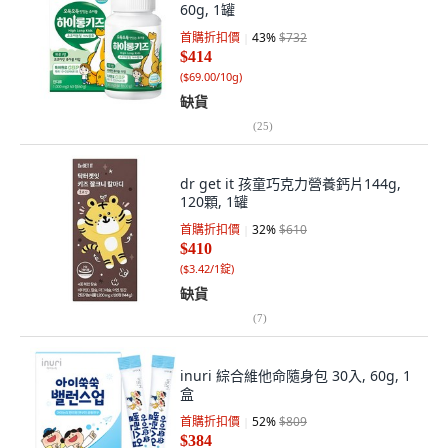
60g, 1罐
首購折扣價
43
%
$732
$414
(
$69.00/10g
)
缺貨
(
25
)
dr get it 孩童巧克力營養鈣片144g,
120顆, 1罐
首購折扣價
32
%
$610
$410
(
$3.42/1錠
)
缺貨
(
7
)
inuri 綜合維他命隨身包 30入, 60g, 1
盒
首購折扣價
52
%
$809
$384