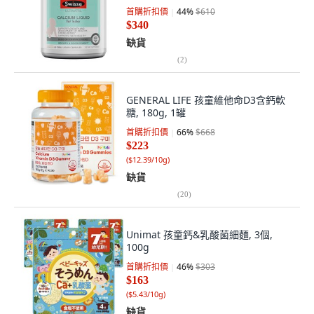
首購折扣價
44
%
$610
$340
缺貨
(
2
)
GENERAL LIFE 孩童維他命D3含鈣軟
糖, 180g, 1罐
首購折扣價
66
%
$668
$223
(
$12.39/10g
)
缺貨
(
20
)
Unimat 孩童鈣&乳酸菌細麵, 3個,
100g
首購折扣價
46
%
$303
$163
(
$5.43/10g
)
缺貨