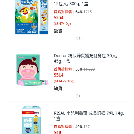
15包入, 300g, 1盒
首購折扣價
64
%
$715
$254
(
$8.47/10g
)
缺貨
(
71
)
Doctor 粉狀鋅質補充隨身包 30入,
45g, 1盒
首購折扣價
50
%
$1,037
$514
(
$114.22/10g
)
缺貨
(
9
)
RISAL 小兒利撒爾 成長鈣鎂 7包, 14g,
1盒
首購折扣價
40
%
$67
$40