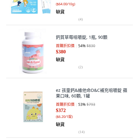
(
$64.00/10g
)
缺貨
(
4
)
鈣質草莓咀嚼錠, 1瓶, 90顆
首購折扣價
54
%
$830
$380
缺貨
(
2
)
ez 孩童鈣&維他命D&C補充咀嚼錠 蘋
果口味, 60顆, 1罐
首購折扣價
53
%
$793
$372
(
$6.20/1錠
)
缺貨
(
14
)