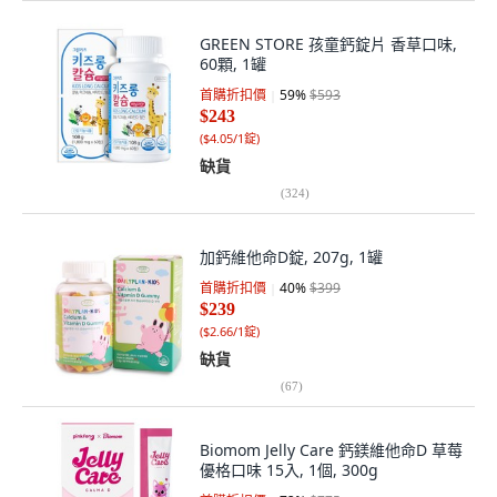
GREEN STORE 孩童鈣錠片 香草口味,
60顆, 1罐
首購折扣價
59
%
$593
$243
(
$4.05/1錠
)
缺貨
(
324
)
加鈣維他命D錠, 207g, 1罐
首購折扣價
40
%
$399
$239
(
$2.66/1錠
)
缺貨
(
67
)
Biomom Jelly Care 鈣鎂維他命D 草莓
優格口味 15入, 1個, 300g