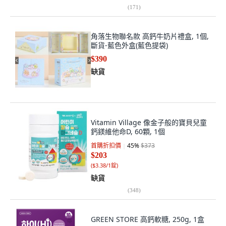
(
171
)
角落生物聯名款 高鈣牛奶片禮盒, 1個,
斷貨-藍色外盒(藍色提袋)
$390
缺貨
Vitamin Village 像金子般的寶貝兒童
鈣鎂維他命D, 60顆, 1個
首購折扣價
45
%
$373
$203
(
$3.38/1錠
)
缺貨
(
348
)
GREEN STORE 高鈣軟糖, 250g, 1盒