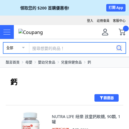
領取您的
$200
首購優惠卷!
打開 App
登入
註冊會員
客服中心
全部
酷澎首頁
母嬰
嬰幼兒食品
兒童保健食品
鈣
鈣
篩選器
NUTRA LIFE 紐樂 孩童鈣軟糖, 90顆, 1
罐