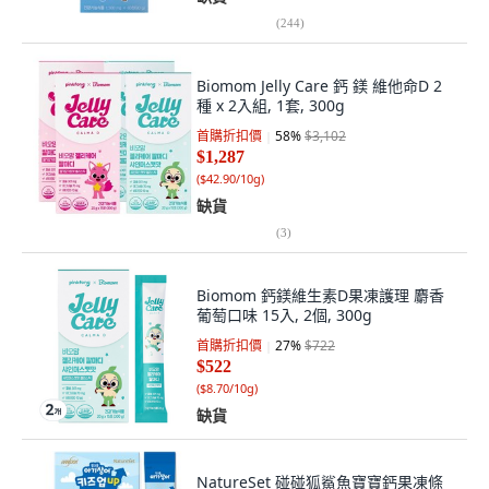
(
244
)
Biomom Jelly Care 鈣 鎂 維他命D 2
種 x 2入組, 1套, 300g
首購折扣價
58
%
$3,102
$1,287
(
$42.90/10g
)
缺貨
(
3
)
Biomom 鈣鎂維生素D果凍護理 麝香
葡萄口味 15入, 2個, 300g
首購折扣價
27
%
$722
$522
(
$8.70/10g
)
缺貨
NatureSet 碰碰狐鯊魚寶寶鈣果凍條