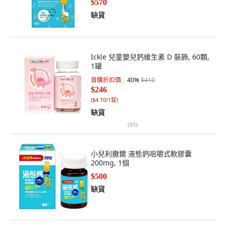
$570
缺貨
Ickle 兒童嬰兒鈣維生素 D 裝飾, 60顆,
1罐
首購折扣價
40
%
$410
$246
(
$4.10/1錠
)
缺貨
(
93
)
小兒利撒爾 液態鈣咀嚼式軟膠囊
200mg, 1個
$500
缺貨