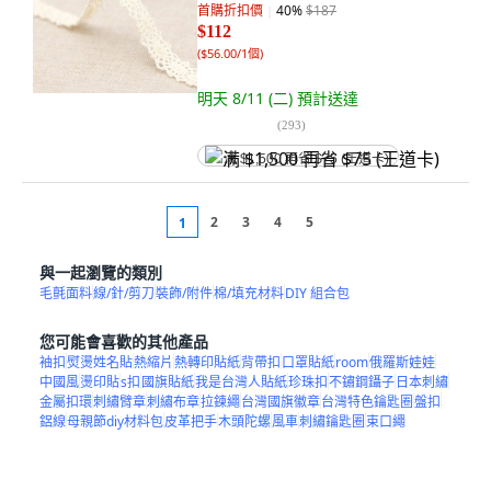
首購折扣價
40
%
$187
$112
(
$56.00/1個
)
明天 8/11 (二)
預計送達
(
293
)
满 $1,500 再省 $75 (王道卡)
2
3
4
5
1
與一起瀏覽的類別
毛氈面料
線/針/剪刀
裝飾/附件
棉/填充材料
DIY 組合包
您可能會喜歡的其他產品
袖扣
熨燙姓名貼
熱縮片
熱轉印貼紙
背帶扣
口罩貼紙
room
俄羅斯娃娃
中國風
燙印貼
s扣
國旗貼紙
我是台灣人貼紙
珍珠扣
不鏽鋼鑷子
日本刺繡
金屬扣環
刺繡臂章
刺繡布章
拉鍊繩
台灣國旗徽章
台灣特色鑰匙圈
盤扣
鋁線
母親節diy材料包
皮革把手
木頭陀螺
風車
刺繡鑰匙圈
束口繩