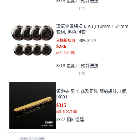
8/13 星期四
預計送達
(
17
)
環氧金屬鈕扣 B A I J 15mm + 21mm
套組, 黑色, 4套
首購折扣價
40
%
$479
$286
(
$71.50/1個
)
8/13 星期四
預計送達
(
58
)
領帶夾 男士 商務正裝 簡約設計, 1個,
JX001
$315
(
$315.00/1個
)
8/27
預計送達