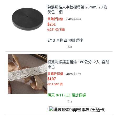
包邊彈性人字紋摺疊帶 20mm, 23 炭
灰色, 1個
首購折扣價
64
%
$713
$251
(
$251.00/1個
)
8/13 星期四
預計送達
(
82
)
棉質刺繡鏤空蕾絲 180公分, 2入, 自然
原色
首購折扣價
40
%
$179
$107
(
$53.50/1個
)
明天 8/11 (二)
預計送達
(
31
)
满 $1,500 再省 $75 (王道卡)