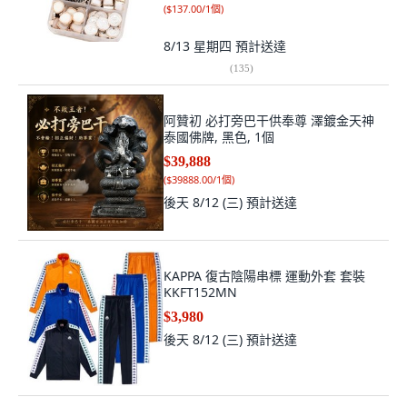
(
$137.00/1個
)
8/13 星期四
預計送達
(
135
)
阿贊初 必打旁巴干供奉尊 澤鍍金天神
泰國佛牌, 黑色, 1個
$39,888
(
$39888.00/1個
)
後天 8/12 (三)
預計送達
KAPPA 復古陰陽串標 運動外套 套裝
KKFT152MN
$3,980
後天 8/12 (三)
預計送達