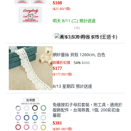
$108
(
$21.60/1個
)
明天 8/11 (二)
預計送達
(
36
)
满 $1,500 再省 $75 (王道卡)
網紗蕾絲 貝殼 1260cm, 白色
首購折扣價
54
%
$393
$177
(
$177.00/1個
)
8/13 星期四
預計送達
免縫按扣子母扣套裝，附工具，適用於
服飾配件，台灣熱賣, 1個, 200彩扣金
屬鉗
$381
(
$381.00/1個
)