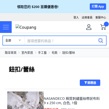
領取您的
$200
首購優惠卷!
打開 App
登入
註冊會員
客服中心
全部
酷澎首頁
室內家居
手工藝
毛氈
鈕扣/蕾絲
鈕扣/蕾絲
篩選器
NASANDECO 棉質刺繡蕾絲帶狀布料
9 x 250 cm, 白色, 1個