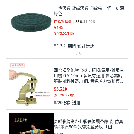
羊毛滾邊 針織滾邊 斜紋帶, 1個, 18 深
綠色
首購折扣價
55
%
$1,006
$445
(
$445.00/1個
)
8/13 星期四
預計送達
(
31
)
四合扣全能壓合機：釘扣/氣眼/雞眼三
用機 0.5-10mm多尺寸適用 實芯鐵鑄
服裝輔料神器, 1個, 黃色省力電動模手
壓機
$3,520
(
$3520.00/1個
)
8/20
預計送達
舞蹈彩綢彩帶七彩長綢飄帶絲帶, 仿真
絲4米寬50釐米豎染藍黃玫, 1個