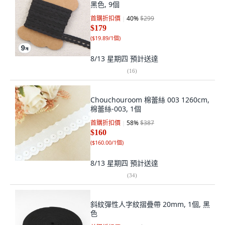
黑色, 9個
首購折扣價
40
%
$299
$179
(
$19.89/1個
)
8/13 星期四
預計送達
(
16
)
Chouchouroom 棉蕾絲 003 1260cm,
棉蕾絲-003, 1個
首購折扣價
58
%
$387
$160
(
$160.00/1個
)
8/13 星期四
預計送達
(
34
)
斜紋彈性人字紋摺疊帶 20mm, 1個, 黑
色