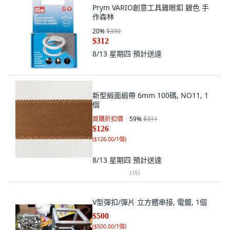
Prym VARIO創意工具雞眼釦 銀色 手
作森林
20
%
$390
$312
8/13 星期四
預計送達
新型緞面緞帶 6mm 100碼, NO11, 1
個
首購折扣價
59
%
$311
$126
(
$126.00/1個
)
8/13 星期四
預計送達
(
16
)
V型彈扣/彈片 立方體串接, 電鍍, 1個
$500
(
$500.00/1個
)