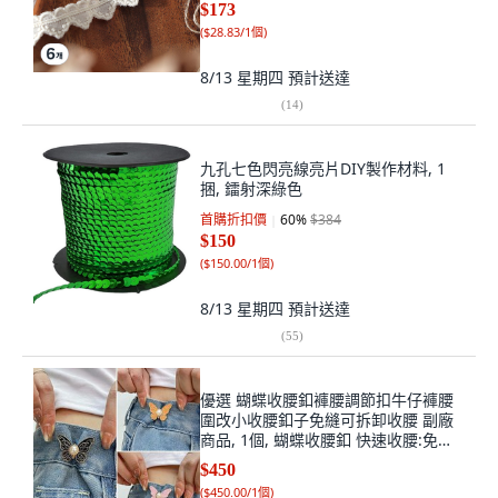
$173
(
$28.83/1個
)
8/13 星期四
預計送達
(
14
)
九孔七色閃亮線亮片DIY製作材料, 1
捆, 鐳射深綠色
首購折扣價
60
%
$384
$150
(
$150.00/1個
)
8/13 星期四
預計送達
(
55
)
優選 蝴蝶收腰釦褲腰調節扣牛仔褲腰
圍改小收腰釦子免縫可拆卸收腰 副廠
商品, 1個, 蝴蝶收腰釦 快速收腰:免縫
免釘 升級 Q,慢速收腰:需縫需釘:1對裝
$450
小款 Q
(
$450.00/1個
)