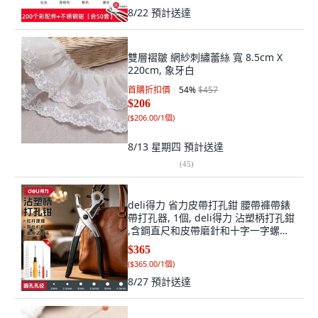
8/22
預計送達
雙層褶皺 網紗刺繡蕾絲 寬 8.5cm X
220cm, 象牙白
首購折扣價
54
%
$457
$206
(
$206.00/1個
)
8/13 星期四
預計送達
(
45
)
deli得力 省力皮帶打孔鉗 腰帶褲帶錶
帶打孔器, 1個, deli得力 沾塑柄打孔鉗
,含鋼直尺和皮帶磨針和十字一字螺絲
刀
$365
(
$365.00/1個
)
8/27
預計送達