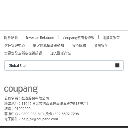
Investor Relations
關於酷澎
Coupang使用者條款
退換貨政策
信任管理中心
顧客隱私權政策通知
安心購物
資訊安全
資訊安全及隱私保護認證
加入酷澎商城
Global Site
公司名稱：酷澎股份有限公司
聯繫地址：11049 台北市信義區信義路五段7號13樓之1
統編：91002999
客服中心：0809-088-810 (免費) / 02-5592-7298
電子郵件：help_tw@coupang.com