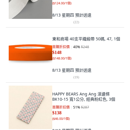
(
$124.00/1個
)
8/13 星期四
預計送達
(
22
)
東和商場 40支平織緞帶 50碼, 47, 1個
首購折扣價
40
%
$248
$148
(
$148.00/1個
)
8/13 星期四
預計送達
(
19
)
HAPPY BEARS Ang Ang 滾邊條
BK10-15 寬1公分, 經典粉紅色, 3個
首購折扣價
51
%
$287
$138
(
$46.00/1個
)