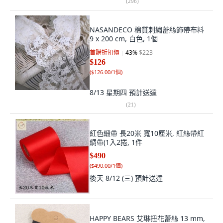
(
296
)
NASANDECO 棉質刺繡蕾絲飾帶布料
9 x 200 cm, 白色, 1個
首購折扣價
43
%
$223
$126
(
$126.00/1個
)
8/13 星期四
預計送達
(
21
)
紅色緞帶 長20米 寬10厘米, 紅絲帶紅
綢帶(1入2捲, 1件
$490
(
$490.00/1個
)
後天 8/12 (三)
預計送達
HAPPY BEARS 艾琳扭花蕾絲 13 mm,