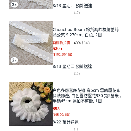
8/13 星期四
預計送達
(
17
)
Chouchou Room 棉質網紗梭繡蕾絲
蒲公英 S 270cm, 白色, 2個
首購折扣價
40
%
$343
$205
(
$102.50/1個
)
8/13 星期四
預計送達
(
13
)
白色多層蕾絲花邊 寬5cm 雪紡壓花布
料裝飾邊, 白色雪紡壓花930 寬5釐米 ,
半碼45cm 連拍不剪斷, 1個
$95
(
$95.00/1個
)
8/22
預計送達
(
1
)