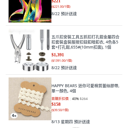
$221
(
$221.00/1個
)
8/22
預計送達
五爪扣安裝工具五抓扣打孔鉗金屬四合
扣套裝盒裝服按扣鈕釦暗釦衣, 4色各5
套+打孔鉗,655#(10mm扣面), 1個
$1,391
(
$1391.00/1個
)
8/22
預計送達
HAPPY BEARS 迷你可愛棉質蕾絲膠帶,
單一顏色, 4個
首購折扣價
40
%
$264
$158
(
$39.50/1個
)
8/13 星期四
預計送達