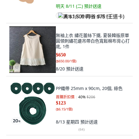
明天 8/11 (二)
預計送達
满 $1,500 再省 $75 (王道卡)
無袖上衣 繡花蕾絲下擺, 夏裝韓版原單
圓領刺繡花邊吊帶白色寬鬆棉布背心打
底, 1件
$650
(
$650.00/1個
)
8/20
預計送達
PP織帶 25mm x 90cm, 20個, 綠色
首購折扣價
40
%
$206
$123
(
$6.15/1個
)
8/13 星期四
預計送達
(
64
)