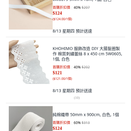
首購折扣價
40
%
$207
$124
(
$124.00/1個
)
8/13 星期四
預計送達
KHOHIMO 服飾改造 DIY 大腸髮圈製
作 棉質刺繡蕾絲 8 x 450 cm 5W0605,
1個, 白色
首購折扣價
40
%
$202
$121
(
$121.00/1個
)
8/13 星期四
預計送達
(
10
)
純棉織帶 50mm x 900cm, 白色, 1個
首購折扣價
60
%
$313
$124