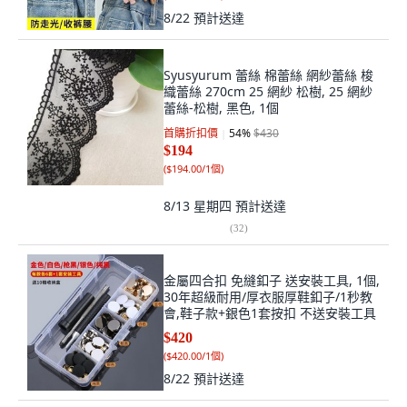
8/22
預計送達
Syusyurum 蕾絲 棉蕾絲 網紗蕾絲 梭
織蕾絲 270cm 25 網紗 松樹, 25 網紗
蕾絲-松樹, 黑色, 1個
首購折扣價
54
%
$430
$194
(
$194.00/1個
)
8/13 星期四
預計送達
(
32
)
金屬四合扣 免縫釦子 送安裝工具, 1個,
30年超級耐用/厚衣服厚鞋釦子/1秒教
會,鞋子款+銀色1套按扣 不送安裝工具
$420
(
$420.00/1個
)
8/22
預計送達