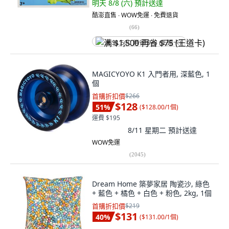
明天 8/8 (六)
預計送達
酷澎直售 ∙ WOW免運 ∙ 免費退貨
(
66
)
满 $1,500 再省 $75 (王道卡)
MAGICYOYO K1 入門者用, 深藍色, 1
個
首購折扣價
$266
$128
51
%
(
$128.00/1個
)
運費 $195
8/11 星期二
預計送達
WOW免運
(
2045
)
Dream Home 築夢家居 陶瓷沙, 綠色
+ 藍色 + 橘色 + 白色 + 粉色, 2kg, 1個
首購折扣價
$219
$131
40
%
(
$131.00/1個
)