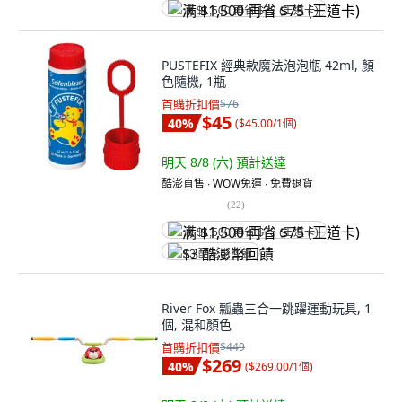
满 $1,500 再省 $75 (王道卡)
PUSTEFIX 經典款魔法泡泡瓶 42ml, 顏
色隨機, 1瓶
首購折扣價
$76
$45
40
%
(
$45.00/1個
)
明天 8/8 (六)
預計送達
酷澎直售 ∙ WOW免運 ∙ 免費退貨
(
22
)
满 $1,500 再省 $75 (王道卡)
$3 酷澎幣回饋
River Fox 瓢蟲三合一跳躍運動玩具, 1
個, 混和顏色
首購折扣價
$449
$269
40
%
(
$269.00/1個
)