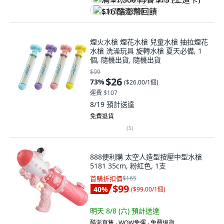
$16 酷澎幣回饋
煙火水槍 煙花水槍 兒童水槍 抽拉煙花
水槍 洗澡玩具 旋轉水槍 夏天必備, 1
個, 隨機出貨, 隨機出貨
$99
$26
73
%
(
$26.00/1個
)
運費 $107
8/19
預計送達
免費退貨
(
5
)
888便利購 太空人造型按壓中型水槍
5181 35cm, 粉紅色, 1支
首購折扣價
$165
$99
40
%
(
$99.00/1個
)
明天 8/8 (六)
預計送達
酷澎直售 ∙ WOW免運 ∙ 免費退貨