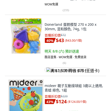
WOW免運
(
233
)
Donerland 蛋糕模型 270 x 200 x
30mm, 混和顏色, 74g, 1包
首購折扣價
$72
$43
40
%
(
$43.00/1個
)
明天 8/8 (六)
預計送達
酷澎直售 ∙ WOW免運 ∙ 免費退貨
(
6
)
满 $1,500 再省 $75 (王道卡)
mideer 親子互動接球組 3歲以上適用,
青蛙 綠色, 1組
首購折扣價
$220
$124
43
%
(
$124.00/1個
)