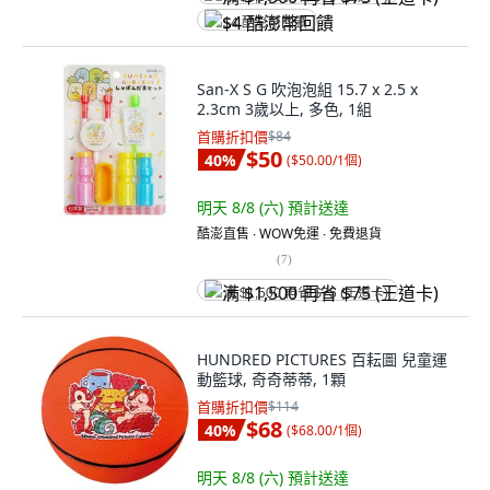
$4 酷澎幣回饋
San-X S G 吹泡泡組 15.7 x 2.5 x
2.3cm 3歲以上, 多色, 1組
首購折扣價
$84
$50
40
%
(
$50.00/1個
)
明天 8/8 (六)
預計送達
酷澎直售 ∙ WOW免運 ∙ 免費退貨
(
7
)
满 $1,500 再省 $75 (王道卡)
HUNDRED PICTURES 百耘圖 兒童運
動籃球, 奇奇蒂蒂, 1顆
首購折扣價
$114
$68
40
%
(
$68.00/1個
)
明天 8/8 (六)
預計送達