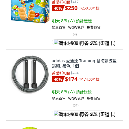
首購折扣價
$417
$250
40
%
(
$250.00/1個
)
明天 8/8 (六)
預計送達
酷澎直售 ∙ WOW免運 ∙ 免費退貨
(
4
)
满 $1,500 再省 $75 (王道卡)
adidas 愛迪達 Training 基礎訓練型
跳繩, 黑色, 1個
首購折扣價
$291
$174
40
%
(
$174.00/1個
)
明天 8/8 (六)
預計送達
酷澎直售 ∙ WOW免運 ∙ 免費退貨
(
37
)
满 $1,500 再省 $75 (王道卡)