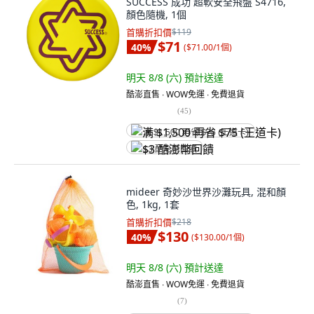
SUCCESS 成功 超軟安全飛盤 S4716,
顏色隨機, 1個
首購折扣價
$119
$71
40
%
(
$71.00/1個
)
明天 8/8 (六)
預計送達
酷澎直售 ∙ WOW免運 ∙ 免費退貨
(
45
)
满 $1,500 再省 $75 (王道卡)
$3 酷澎幣回饋
mideer 奇妙沙世界沙灘玩具, 混和顏
色, 1kg, 1套
首購折扣價
$218
$130
40
%
(
$130.00/1個
)
明天 8/8 (六)
預計送達
酷澎直售 ∙ WOW免運 ∙ 免費退貨
(
7
)