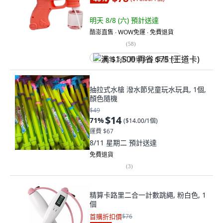
明天 8/8 (六)
預計送達
酷澎直售 ∙ WOW免運 ∙ 免費退貨
(
58
)
满 $1,500 再省 $75 (王道卡)
抽拉式水槍 潑水節兒童玩水玩具, 1個,
顏色隨機
$49
$14
71
%
(
$14.00/1個
)
運費 $67
8/11 星期二
預計送達
免費退貨
(
3
)
精算卡路里二合一計數跳繩, 粉白色, 1
個
首購折扣價
$76