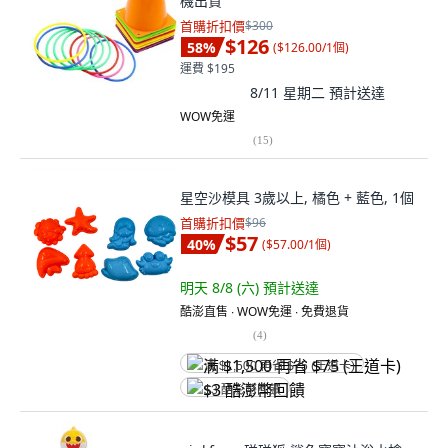
機出貨
首購折扣價
$300
$126
58
%
(
$126.00/1個
)
運費 $195
8/11 星期二
預計送達
WOW免運
(
15
)
星空沙模具 3歲以上, 橘色 + 藍色, 1個
首購折扣價
$96
$57
40
%
(
$57.00/1個
)
明天 8/8 (六)
預計送達
酷澎直售 ∙ WOW免運 ∙ 免費退貨
(
4
)
满 $1,500 再省 $75 (王道卡)
$3 酷澎幣回饋