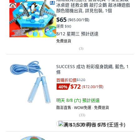
冰桌遊 拯救企鵝 敲打企鵝 敲冰磚遊戲
顏色隨機出貨, 詳見包裝, 1個
$65
(
$65.00/1個
)
運費 $90
8/12 星期三
預計送達
免費退貨
(
3
)
SUCCESS 成功 粉彩瘦身跳繩, 藍色, 1
條
首購折扣價
$120
$72
40
%
(
$72.00/1個
)
明天 8/8 (六)
預計送達
酷澎直售 ∙ WOW免運 ∙ 免費退貨
(
33
)
满 $1,500 再省 $75 (王道卡)