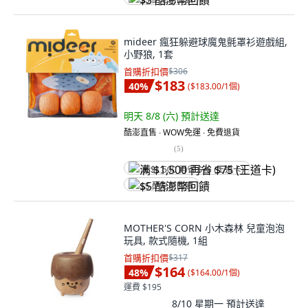
$3 酷澎幣回饋
mideer 瘋狂躲避球魔鬼氈罩衫遊戲組,
小野狼, 1套
首購折扣價
$306
$183
40
%
(
$183.00/1個
)
明天 8/8 (六)
預計送達
酷澎直售 ∙ WOW免運 ∙ 免費退貨
(
5
)
满 $1,500 再省 $75 (王道卡)
$5 酷澎幣回饋
MOTHER'S CORN 小木森林 兒童泡泡
玩具, 款式隨機, 1組
首購折扣價
$317
$164
48
%
(
$164.00/1個
)
運費 $195
8/10 星期一
預計送達