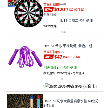
首購折扣價
$280
$120
57
%
(
$120.00/1個
)
運費 $195
8/11 星期二
預計送達
WOW免運
(
382
)
Her-Ea 禾亦 果凍跳繩, 紫色, 1組
首購折扣價
$79
$47
40
%
(
$47.00/1個
)
明天 8/8 (六)
預計送達
酷澎直售 ∙ WOW免運 ∙ 免費退貨
(
1
)
满 $1,500 再省 $75 (王道卡)
Haijeibi 玩水大容量噴泉水槍 60公分
2件套組