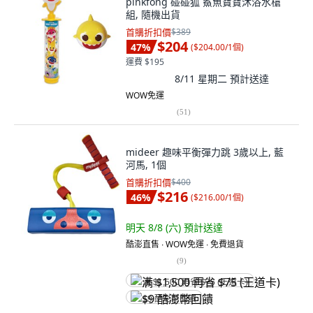
pinkfong 碰碰狐 鯊魚寶寶沐浴水槍
組, 隨機出貨
首購折扣價
$389
$204
47
%
(
$204.00/1個
)
運費 $195
8/11 星期二
預計送達
WOW免運
(
51
)
mideer 趣味平衡彈力跳 3歲以上, 藍
河馬, 1個
首購折扣價
$400
$216
46
%
(
$216.00/1個
)
明天 8/8 (六)
預計送達
酷澎直售 ∙ WOW免運 ∙ 免費退貨
(
9
)
满 $1,500 再省 $75 (王道卡)
$9 酷澎幣回饋