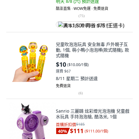
明天 8/8 (六)
預計送達
酷澎直售 ∙ WOW免運 ∙ 免費退貨
(
75
)
满 $1,500 再省 $75 (王道卡)
兒童吹泡泡玩具 安全無毒 戶外親子互
動, 1個, 萌小鴨小泡泡棒(款式隨機), 款
式隨機
$10
(
$10.00/1個
)
運費 $67
8/11 星期二
預計送達
免費退貨
(
6
)
Sanrio 三麗鷗 炫彩燈光泡泡機 兒童戲
水玩具 手持泡泡槍, 酷洛米, 1個
首購折扣價
$185
$111
40
%
(
$111.00/1個
)