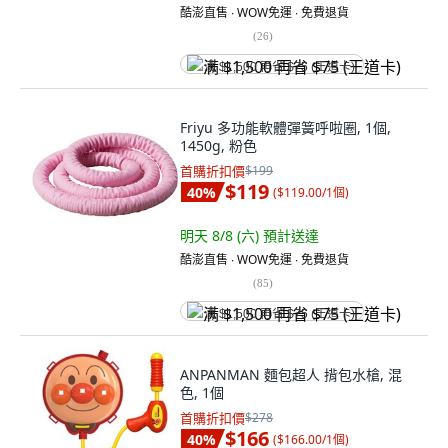
酷澎直售 ∙ WOW免運 ∙ 免費退貨
(
26
)
满 $1,500 再省 $75 (王道卡)
Friyu 多功能軟體彈簧呼啦圈, 1個,
1450g, 粉色
首購折扣價
$199
$119
40
%
(
$119.00/1個
)
明天 8/8 (六)
預計送達
酷澎直售 ∙ WOW免運 ∙ 免費退貨
(
85
)
满 $1,500 再省 $75 (王道卡)
ANPANMAN 麵包超人 揹包水槍, 混
色, 1個
首購折扣價
$278
$166
40
%
(
$166.00/1個
)