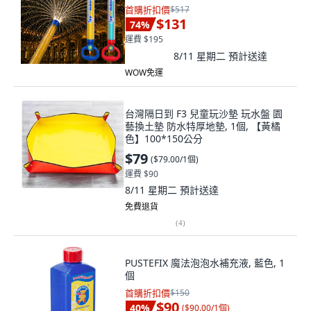
首購折扣價
$517
$131
74
%
運費 $195
8/11 星期二
預計送達
WOW免運
台灣隔日到 F3 兒童玩沙墊 玩水盤 園
藝換土墊 防水特厚地墊, 1個, 【黃橘
色】100*150公分
$79
(
$79.00/1個
)
運費 $90
8/11 星期二
預計送達
免費退貨
(
4
)
PUSTEFIX 魔法泡泡水補充液, 藍色, 1
個
首購折扣價
$150
$90
40
%
(
$90.00/1個
)