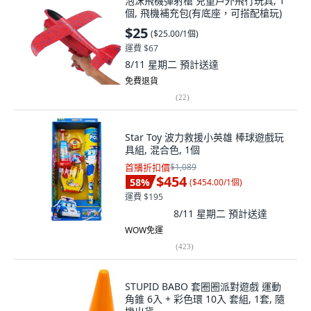
泡沫飛機彈射槍 兒童戶外飛行玩具, 1
個, 飛機補充包(有底座，可搭配槍玩)
$25
(
$25.00/1個
)
運費 $67
8/11 星期二
預計送達
免費退貨
(
22
)
Star Toy 波力救援小英雄 棒球遊戲玩
具組, 混合色, 1個
首購折扣價
$1,089
$454
58
%
(
$454.00/1個
)
運費 $195
8/11 星期二
預計送達
WOW免運
(
423
)
STUPID BABO 套圈圈派對遊戲 運動
角錐 6入 + 彩色環 10入 套組, 1套, 隨