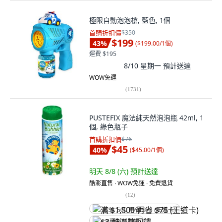
極限自動泡泡槍, 藍色, 1個
首購折扣價
$350
$199
43
%
(
$199.00/1個
)
運費 $195
8/10 星期一
預計送達
WOW免運
(
1731
)
PUSTEFIX 魔法純天然泡泡瓶 42ml, 1
個, 綠色瓶子
首購折扣價
$76
$45
40
%
(
$45.00/1個
)
明天 8/8 (六)
預計送達
酷澎直售 ∙ WOW免運 ∙ 免費退貨
(
12
)
满 $1,500 再省 $75 (王道卡)