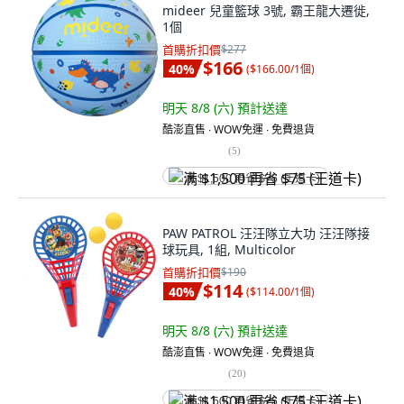
mideer 兒童籃球 3號, 霸王龍大遷徙,
1個
首購折扣價
$277
$166
40
%
(
$166.00/1個
)
明天 8/8 (六)
預計送達
酷澎直售 ∙ WOW免運 ∙ 免費退貨
(
5
)
满 $1,500 再省 $75 (王道卡)
PAW PATROL 汪汪隊立大功 汪汪隊接
球玩具, 1組, Multicolor
首購折扣價
$190
$114
40
%
(
$114.00/1個
)
明天 8/8 (六)
預計送達
酷澎直售 ∙ WOW免運 ∙ 免費退貨
(
20
)
满 $1,500 再省 $75 (王道卡)