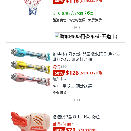
$116
40
%
(
$116.00/1個
)
明天 8/8 (六)
預計送達
酷澎直售 ∙ WOW免運 ∙ 免費退貨
(
45
)
满 $1,500 再省 $75 (王道卡)
加特林五孔水炮 兒童戲水玩具 戶外沙
灘打水仗, 珊瑚紅, 1個
特價
$300
$126
58
%
(
$126.00/1個
)
運費 $67
8/11 星期二
預計送達
免費退貨
(
11
)
泡泡槍 3歲以上, 1個, 粉色
首購折扣價
$131
$78
40
%
(
$78.00/1個
)