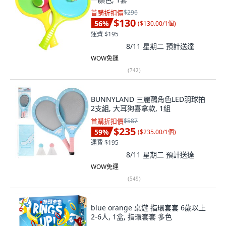
首購折扣價
$296
$130
56
%
(
$130.00/1個
)
運費 $195
8/11 星期二
預計送達
WOW免運
(
742
)
BUNNYLAND 三麗鷗角色LED羽球拍
2支組, 大耳狗喜拿款, 1組
首購折扣價
$587
$235
59
%
(
$235.00/1個
)
運費 $195
8/11 星期二
預計送達
WOW免運
(
549
)
blue orange 桌遊 指環套套 6歲以上
2-6人, 1盒, 指環套套 多色