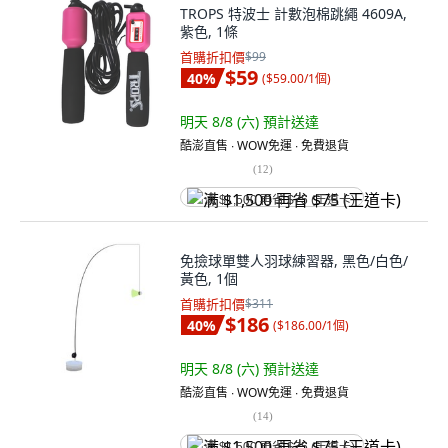
TROPS 特波士 計數泡棉跳繩 4609A,
紫色, 1條
首購折扣價
$99
$59
40
%
(
$59.00/1個
)
明天 8/8 (六)
預計送達
酷澎直售 ∙ WOW免運 ∙ 免費退貨
(
12
)
满 $1,500 再省 $75 (王道卡)
免撿球單雙人羽球練習器, 黑色/白色/
黃色, 1個
首購折扣價
$311
$186
40
%
(
$186.00/1個
)
明天 8/8 (六)
預計送達
酷澎直售 ∙ WOW免運 ∙ 免費退貨
(
14
)
满 $1,500 再省 $75 (王道卡)