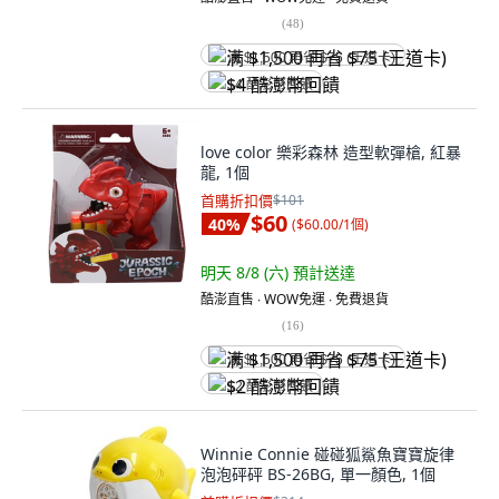
(
48
)
满 $1,500 再省 $75 (王道卡)
$4 酷澎幣回饋
love color 樂彩森林 造型軟彈槍, 紅暴
龍, 1個
首購折扣價
$101
$60
40
%
(
$60.00/1個
)
明天 8/8 (六)
預計送達
酷澎直售 ∙ WOW免運 ∙ 免費退貨
(
16
)
满 $1,500 再省 $75 (王道卡)
$2 酷澎幣回饋
Winnie Connie 碰碰狐鯊魚寶寶旋律
泡泡砰砰 BS-26BG, 單一顏色, 1個