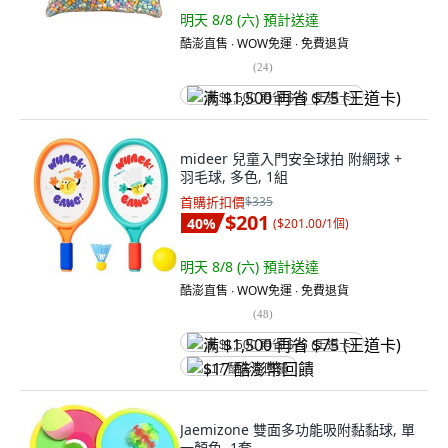
明天 8/8 (六)
預計送達
酷澎直售 ∙ WOW免運 ∙ 免費退貨
(
24
)
满 $1,500 再省 $75 (王道卡)
mideer 兒童入門安全球拍 附網球 +
羽毛球, 多色, 1組
首購折扣價
$335
$201
40
%
(
$201.00/1個
)
明天 8/8 (六)
預計送達
酷澎直售 ∙ WOW免運 ∙ 免費退貨
(
48
)
满 $1,500 再省 $75 (王道卡)
$17 酷澎幣回饋
Jaemizone 雙面多功能吸附黏黏球, 單
一顏色, 1套