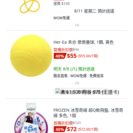
運費 $195
8/11 星期二
預計送達
WOW免運
(
4
)
Her-Ea 禾亦 樂樂壘球, 1顆, 黃色
首購折扣價
$93
$55
40
%
(
$55.00/1個
)
明天 8/8 (六)
預計送達
酷澎直售 ∙ WOW免運 ∙ 免費退貨
(
3
)
满 $1,500 再省 $75 (王道卡)
FROZEN 冰雪奇緣 超Q軟飛盤, 冰雪奇
緣 多色, 1個
首購折扣價
$121
$72
40
%
(
$72.00/1個
)