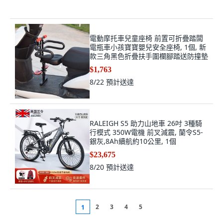
電動摩托車兒童座椅 前置可折疊踏闆
電瓶車小孩寶寶嬰兒安全座椅, 1個, 新
款三角黑色折疊扶手圍欄腳踏送防撞墊
$1,763
8/22
預計送達
RALEIGH S5 助力山地車 26吋 3種騎
行模式 350W電機 前叉減震, 蘭令S5-
銀灰,8Ah續航約10公里, 1個
$23,675
8/20
預計送達
2
3
4
5
1