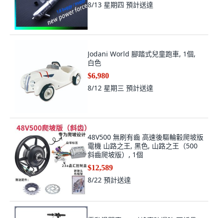
8/13 星期四
預計送達
Jodani World 腳踏式兒童跑車, 1個,
白色
$6,980
8/12 星期三
預計送達
48V500 無刷有齒 高速後驅輪轂爬坡版
電機 山路之王, 黑色, 山路之王（500
斜齒爬坡版）, 1個
$12,589
8/22
預計送達