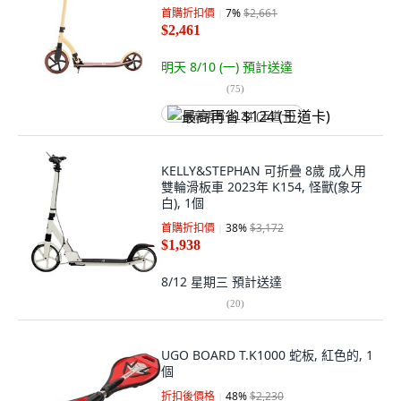
首購折扣價
7
%
$2,661
$2,461
明天 8/10 (一)
預計送達
(
75
)
最高再省 $124 (王道卡)
KELLY&STEPHAN 可折疊 8歲 成人用
雙輪滑板車 2023年 K154, 怪獸(象牙
白), 1個
首購折扣價
38
%
$3,172
$1,938
8/12 星期三
預計送達
(
20
)
UGO BOARD T.K1000 蛇板, 紅色的, 1
個
折扣後價格
48
%
$2,230