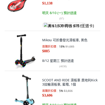
$1,138
明天 8/10 (一)
預計送達
(
97
)
满 $1,500 再省 $75 (王道卡)
Mikou 可折疊發光滑板車, 黑色
首購折扣價
18
%
$1,085
$885
8/12 星期三
預計送達
(
4038
)
SCOOT AND RIDE 滑板車 奧地利Kick
3炫輪滑板車, 藍莓, 1個
首購折扣價
5
%
$3,806
$3,606
明天 8/10 (一)
預計送達