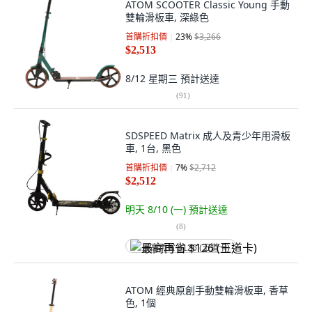
ATOM SCOOTER Classic Young 手動
雙輪滑板車, 深綠色
首購折扣價
23
%
$3,266
$2,513
8/12 星期三
預計送達
(
91
)
SDSPEED Matrix 成人及青少年用滑板
車, 1台, 黑色
首購折扣價
7
%
$2,712
$2,512
明天 8/10 (一)
預計送達
(
8
)
最高再省 $126 (王道卡)
ATOM 經典原創手動雙輪滑板車, 香草
色, 1個