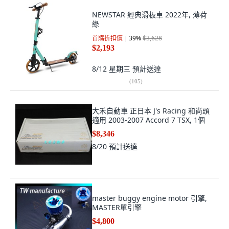
NEWSTAR 經典滑板車 2022年, 薄荷
綠
首購折扣價
39
%
$3,628
$2,193
8/12 星期三
預計送達
(
105
)
大禾自動車 正日本 J's Racing 和尚頭
適用 2003-2007 Accord 7 TSX, 1個
$8,346
8/20
預計送達
master buggy engine motor 引擎,
MASTER單引擎
$4,800