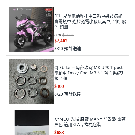
DIU 兒童電動摩托車三輪車男女孩寶
寶電瓶車 遙控充電小孩玩具車, 1個, 紫
色:如圖
60
%
$6,006
$2,402
8/20
預計送達
CJ Ebike 三角台珠碗 M3 UPS T post
電動車 Insky Cool M3 N1 轉向系統升
級, 1個
$300
8/20
預計送達
KYMCO 光陽 原廠 MANY 前碟盤 電著
黑色 適用KIWI, 詳見包裝
$683