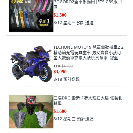
GOGORO2全車系適用 JETS CBS版, 1
個
$1,500
8/12 星期三
預計送達
TECHONE MOTO19 兒童電動機車2 2
輔助輪充電玩具童車 男女寶寶小孩可
坐人電動車充電大號玩具童車, 寶藍色,
1個
11
%
$4,500
$3,990
8/18
預計送達
三陽DRG 鍛造卡夢大理石大盾 個製化,
蜂巢
$1,600
8/12 星期三
預計送達