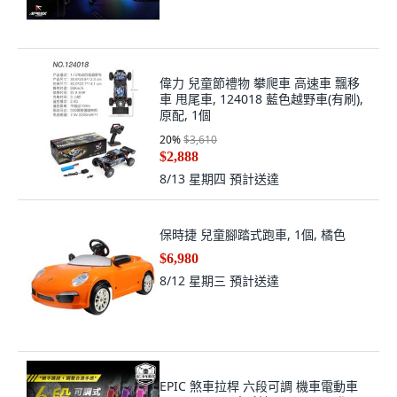
偉力 兒童節禮物 攀爬車 高速車 飄移
車 甩尾車, 124018 藍色越野車(有刷),
原配, 1個
20
%
$3,610
$2,888
8/13 星期四
預計送達
保時捷 兒童腳踏式跑車, 1個, 橘色
$6,980
8/12 星期三
預計送達
EPIC 煞車拉桿 六段可調 機車電動車