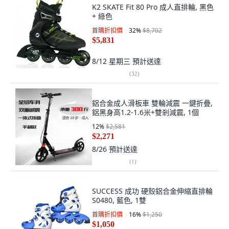
K2 SKATE Fit 80 Pro 成人直排輪, 黑色
+ 綠色
首購折扣價
32
%
$8,702
$5,831
8/12 星期三
預計送達
(
32
)
鋁合金成人滑板車 雙輪減震 一鍵折疊,
鋁黑身高1.2-1.6米+雙剎減震, 1個
12
%
$2,581
$2,271
8/26
預計送達
(
1
)
SUCCESS 成功 硬殼鋁合金伸縮直排輪
S0480, 藍色, 1雙
首購折扣價
16
%
$1,250
$1,050