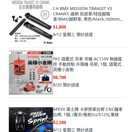
I.H BMX MISSION TRANSIT V3
CRANKS 曲柄 街道車/特技腳踏
車/BMX/越野車, 黑色/black,160mm,
1個
$1,800
8/12 星期三
預計送達
FKS 插電式 吊車 吊機 AC110V 無線遙
控 手動控制 升降機 吊架, 1個, 插電式
高樓小金剛
$8,700
8/20
預計送達
APEXX 偉士牌 卡夢煞車拉桿 CNC機車
拉桿, 1個, (春天/衝刺/Ls/S125),軍綠
$2,180
8/12 星期三
預計送達