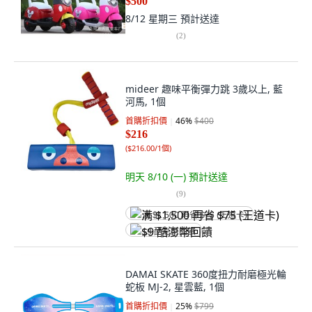
$500
8/12 星期三
預計送達
(
2
)
mideer 趣味平衡彈力跳 3歲以上, 藍
河馬, 1個
首購折扣價
46
%
$400
$216
(
$216.00/1個
)
明天 8/10 (一)
預計送達
(
9
)
满 $1,500 再省 $75 (王道卡)
$9 酷澎幣回饋
DAMAI SKATE 360度扭力耐磨極光輪
蛇板 MJ-2, 星雲藍, 1個
首購折扣價
25
%
$799