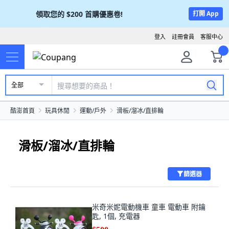
領取您的
$200
首購優惠卷!
打開 App
登入
註冊會員
客服中心
全部
酷澎首頁
玩具休閒
運動/戶外
滑板/溜冰/直排輪
滑板/溜冰/直排輪
篩選器
米奇米妮電動機車 童車 電動車 附鑰
匙, 1個, 充電器