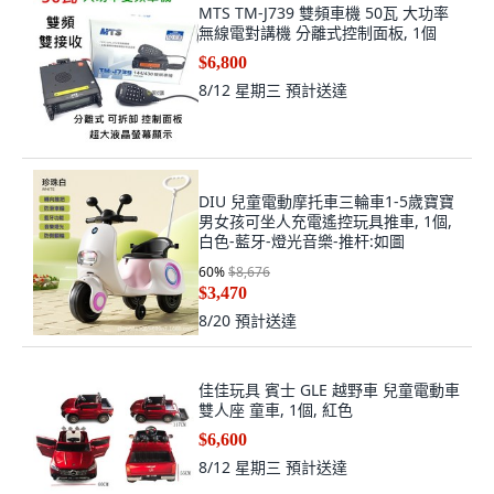
MTS TM-J739 雙頻車機 50瓦 大功率
無線電對講機 分離式控制面板, 1個
$6,800
8/12 星期三
預計送達
DIU 兒童電動摩托車三輪車1-5歲寶寶
男女孩可坐人充電遙控玩具推車, 1個,
白色-藍牙-燈光音樂-推杆:如圖
60
%
$8,676
$3,470
8/20
預計送達
佳佳玩具 賓士 GLE 越野車 兒童電動車
雙人座 童車, 1個, 紅色
$6,600
8/12 星期三
預計送達