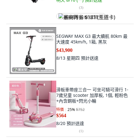
(
3
)
最高再省 $181 (王道卡)
SEGWAY MAX G3 最大續航 80km 最
大速度 45km/h, 1箱, 黑灰
$43,900
8/13 星期四
預計送達
滑板車帶座三合一 可坐可騎可滑行 1-
7歲兒童 scooter 加厚板, 1個, 輕粉色
+內含鋼板+閃光小輪
特價
25
%
$752
$564
8/20
預計送達
(
1
)