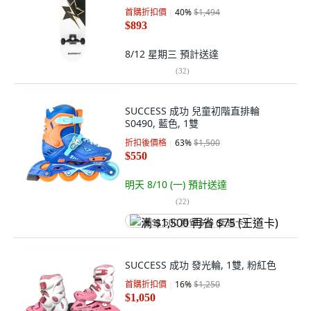
首購折扣價
40
%
$1,494
$893
8/12 星期三
預計送達
(
32
)
SUCCESS 成功 兒童初階直排輪
S0490, 藍色, 1雙
折扣後價格
63
%
$1,500
$550
明天 8/10 (一)
預計送達
(
22
)
满 $1,500 再省 $75 (王道卡)
SUCCESS 成功 發光輪, 1雙, 粉紅色
首購折扣價
16
%
$1,250
$1,050