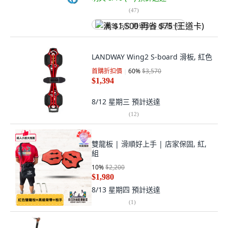
(
47
)
满 $1,500 再省 $75 (王道卡)
LANDWAY Wing2 S-board 滑板, 紅色
首購折扣價
60
%
$3,570
$1,394
8/12 星期三
預計送達
(
12
)
雙龍板 | 滑順好上手 | 店家保固, 紅,
組
10
%
$2,200
$1,980
8/13 星期四
預計送達
(
1
)