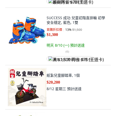
最高再省 $78 (王道卡)
SUCCESS 成功 兒童初階直排輪 初學
安全穩定, 藍色, 1雙
首購折扣價
13
%
$1,500
$1,300
明天 8/10 (一)
預計送達
(
6
)
满 $1,500 再省 $75 (王道卡)
紙紮兒童腳踏車, 1個
$20,200
8/12 星期三
預計送達