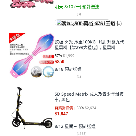
明天 8/10 (一)
預計送達
(
3
)
满 $1,500 再省 $75 (王道卡)
蛇板 閃光 承重100KG, 1個, 升級九代-
星雲粉【贈299大禮包】, 星雲粉
57
%
$1,999
$850
8/18
預計送達
(
1
)
SD Speed Matrix 成人及青少年滑板
車, 黑色
首購折扣價
30
%
$2,674
$1,847
8/12 星期三
預計送達
(
1338
)