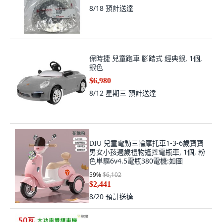
8/18
預計送達
保時捷 兒童跑車 腳踏式 經典銀, 1個,
銀色
$6,980
8/12 星期三
預計送達
DIU 兒童電動三輪摩托車1-3-6歲寶寶
男女小孩週歲禮物遙控電瓶車, 1個, 粉
色単驅6v4.5電瓶380電機:如圖
59
%
$6,102
$2,441
8/20
預計送達