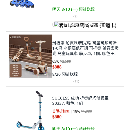
明天 8/10 (一)
預計送達
(
2
)
满 $1,500 再省 $75 (王道卡)
滑板車 加寬PU閃光輪 可坐可騎可滑
1-6歲 座椅高低可調 可折疊 帶音樂燈
光 兒童玩具車 學步車, 1個, 咖色＋座
椅+推把, 咖色
65
%
$2,599
$888
8/20
預計送達
(
11
)
SUCCESS 成功 折疊輕巧滑板車
S0337, 藍色, 1組
首購折扣價
18
%
$1,080
$880
明天 8/10 (一)
預計送達