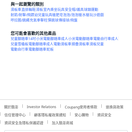
與一起瀏覽的類別
滑板車
直排輪鞋
滑板
室內乘坐玩具
安全帽/護具
球類運動
射箭/射擊/飛鏢
幼兒童玩具槍
肥皂泡泡/泡泡槍
水槍
玩沙遊戲
呼拉圈/跳繩
充氣拳擊柱
彈跳球
傳接球/飛盤
您可能會喜歡的其他產品
兒童腳踏車14吋
小米電動腳踏車成人
小米電動腳踏車
電動自行車成人
兒童雪橇板
電動腳踏車成人
電動滑板車
摺疊滑板車
滑板兒童
電動自行車
電動腳踏車
蛇板
Investor Relations
關於酷澎
Coupang使用者條款
退換貨政策
信任管理中心
顧客隱私權政策通知
安心購物
資訊安全
資訊安全及隱私保護認證
加入酷澎商城