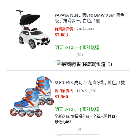
PAPAYA NINE 第8代 BMW X5M 黑色
版手推滑步車, 白色, 1個
首購折扣價
2
%
$7,803
$7,603
明天 8/10 (一)
預計送達
(
52
)
最高再省 $200 (王道卡)
SUCCESS 成功 平花溜冰鞋, 藍色, 1雙
折扣後價格
11
%
$1,770
$1,560
明天 8/10 (一)
預計送達
全新商品
,
盒損福利品 – 全新未開封
(2)
最低
1,482
(
3
)