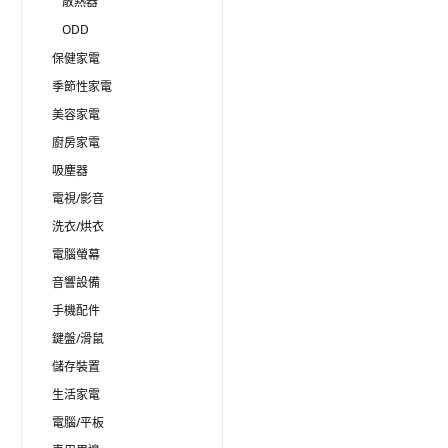
散熱器
ODD
保健家電
季節性家電
美容家電
廚房家電
吸塵器
電視/影音
洗衣/烘衣
電腦螢幕
音響設備
手機配件
鍵盤/滑鼠
儲存裝置
生活家電
電腦/平板