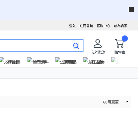
登入
註冊會員
客服中心
成為賣家
我的酷澎
購物車
文具圖書
食品飲料
生活用品
女性服飾
運動戶外
60
每頁筆