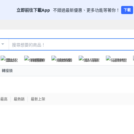
立即前往下載App
不錯過最新優惠、更多功能等著你！
下載
嬰幼兒
保健醫療
美妝保養
個人清潔
玩具休閒
轉接頭
格最高
最熱銷
最新上架