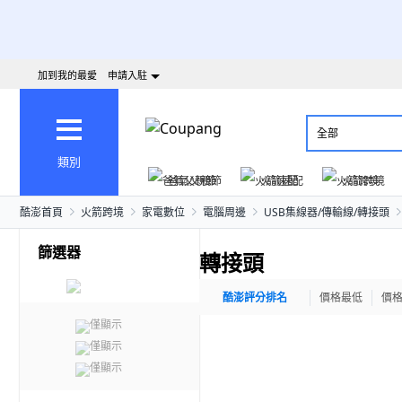
加到我的最愛
申請入駐
全部
類別
爸氣父親節
火箭速配
火箭跨境
酷澎首頁
火箭跨境
家電數位
電腦周邊
USB集線器/傳輸線/轉接頭
篩選器
轉接頭
酷澎評分排名
價格最低
價
僅顯示
僅顯示
僅顯示