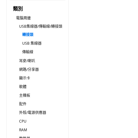
類別
電腦周邊
USB集線器/傳輸線/轉接頭
轉接頭
USB 集線器
傳輸線
耳麥/喇叭
網路/分享器
顯示卡
軟體
主機板
配件
外殼/電源供應器
CPU
RAM