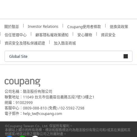
Investor Relations
關於酷澎
Coupang使用者條款
退換貨政策
信任管理中心
顧客隱私權政策通知
安心購物
資訊安全
資訊安全及隱私保護認證
加入酷澎商城
Global Site
公司名稱：酷澎股份有限公司
聯繫地址：11049 台北市信義區信義路五段7號13樓之1
統編：91002999
客服中心：0809-088-810 (免費) / 02-5592-7298
電子郵件：help_tw@coupang.com
©Coupang Taiwan Co., Ltd. 保留所有權利。
本網站上顯示的所有商標、標誌和服務標誌均為酷澎股份有限公司和/或其在美國和其
他國家/地區註冊之關聯公司之所屬財產。