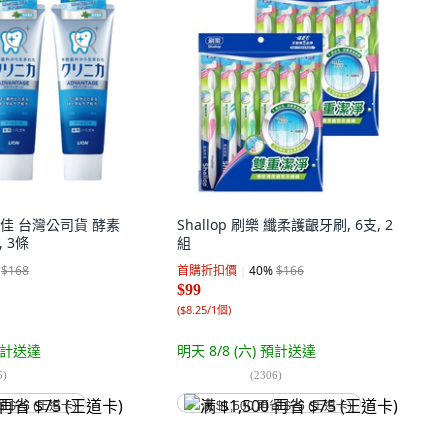
固齒佳 台灣公司貨 酵素
Shallop 刷樂 纖柔護齦牙刷, 6支, 2
, 3條
組
$168
首購折扣價
40
%
$166
$99
(
$8.25/1個
)
計送達
明天 8/8 (六)
預計送達
5
)
(
2306
)
省 $75 (王道卡)
满 $1,500 再省 $75 (王道卡)