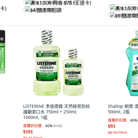
满 $1,500 再省 $75 (王道卡)
满 $1,500 再
$4 酷澎幣回饋
$9 酷澎幣回
LISTERINE 李施德霖 天然綠茶防蛀
Shallop 刷
護齦漱口水 750ml + 250ml,
500ml, 2瓶
1000ml, 1組
首購折扣價
40
%
首購折扣價
40
%
$169
$93
$101
(
$0.93/10ml
)
(
$1.01/10ml
)