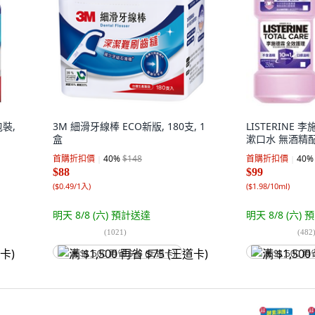
裝,
3M 細滑牙線棒 ECO新版, 180支, 1
LISTERINE
盒
漱口水 無酒精配方,
首購折扣價
40
%
$148
首購折扣價
40
%
$88
$99
(
$0.49/1入
)
(
$1.98/10ml
)
明天 8/8 (六)
預計送達
明天 8/8 (六)
預
(
1021
)
(
482
满 $1,500 再省 $75 (王道卡)
满 $1,500 再