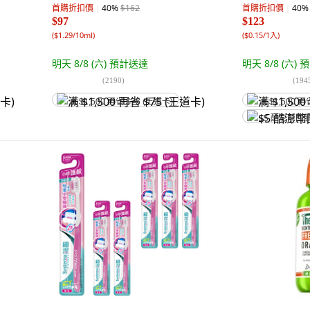
首購折扣價
40
%
$162
首購折扣價
40
%
$97
$123
(
$1.29/10ml
)
(
$0.15/1入
)
明天 8/8 (六)
預計送達
明天 8/8 (六)
預
(
2190
)
(
194
满 $1,500 再省 $75 (王道卡)
满 $1,500 再
$5 酷澎幣回