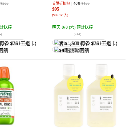
$205
首購折扣價
40
%
$159
$95
(
$0.61/1入
)
計送達
明天 8/8 (六)
預計送達
5
)
(
744
)
省 $75 (王道卡)
满 $1,500 再省 $75 (王道卡)
饋
$4 酷澎幣回饋