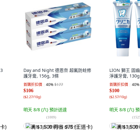
3
Day and Night 德恩奈 超氟防蛀修
LION 獅王 
護牙膏, 156g, 3條
淨護牙膏, 130g
首購折扣價
40
%
$177
首購折扣價
40
%
$106
$100
(
$2.27/10g
)
(
$2.57/10g
)
明天 8/8 (六)
預計送達
明天 8/8 (六)
預
(
1009
)
(
152
满 $1,500 再省 $75 (王道卡)
满 $1,500 再