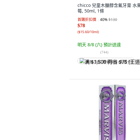
chicco 兒童木醣醇含氟牙膏 水
莓, 50ml, 1條
首購折扣價
40
%
$130
$78
(
$15.60/10ml
)
明天 8/8 (六)
預計送達
(
744
)
满 $1,500 再省 $75 (王道卡)