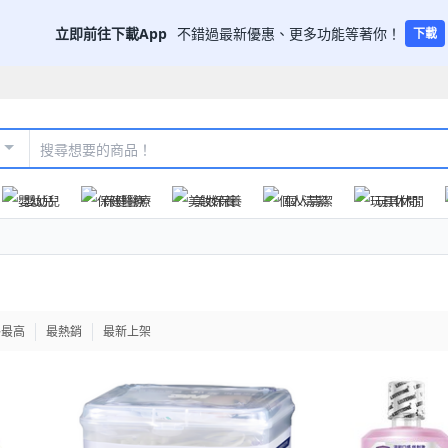
立即前往下載App
不錯過最新優惠、更多功能等著你！
下載
嬰幼兒
保健醫療
美妝保養
個人清潔
玩具休閒
格最高
最熱銷
最新上架