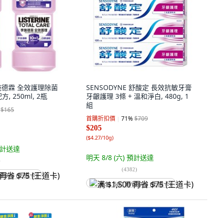
 李施德霖 全效護理除菌
SENSODYNE 舒酸定 長效抗敏牙膏
 250ml, 2瓶
牙齦護理 3條 + 溫和淨白, 480g, 1
組
$165
首購折扣價
71
%
$709
$205
(
$4.27/10g
)
計送達
明天 8/8 (六)
預計送達
)
(
4382
)
省 $75 (王道卡)
满 $1,500 再省 $75 (王道卡)