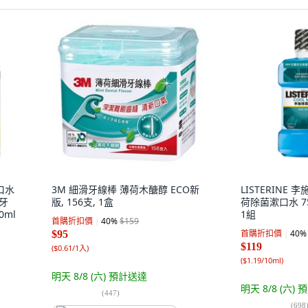
口水
3M 細滑牙線棒 薄荷木醣醇 ECO新
LISTERINE
除牙
版, 156支, 1盒
荷除菌漱口水 750m
0ml
1組
首購折扣價
40
%
$159
首購折扣價
40
%
$95
$119
(
$0.61/1入
)
(
$1.19/10ml
)
明天 8/8 (六)
預計送達
明天 8/8 (六)
預
(
447
)
(
698