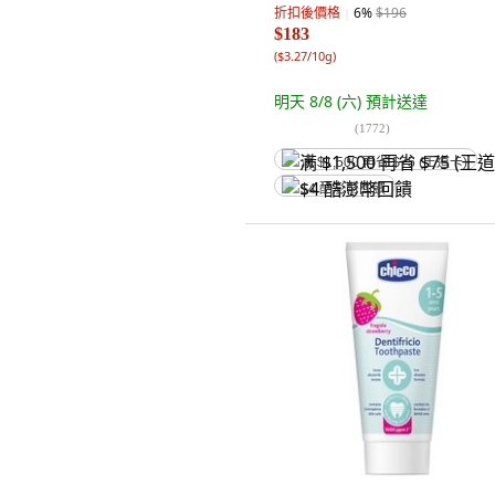
折扣後價格
6
%
$196
$183
(
$3.27/10g
)
明天 8/8 (六)
預計送達
(
1772
)
满 $1,500 再省 $75 (王道卡)
$4 酷澎幣回饋