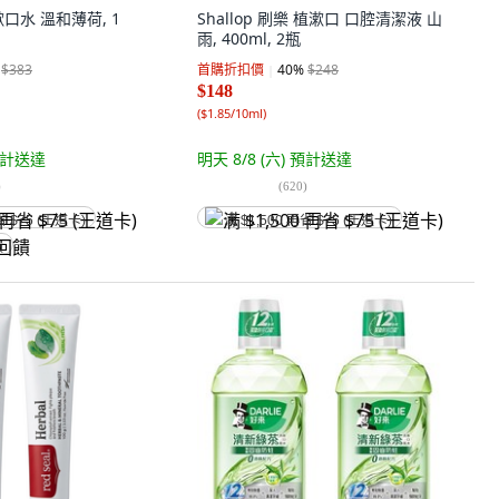
h 漱口水 溫和薄荷, 1
Shallop 刷樂 植漱口 口腔清潔液 山
雨, 400ml, 2瓶
$383
首購折扣價
40
%
$248
$148
(
$1.85/10ml
)
計送達
明天 8/8 (六)
預計送達
)
(
620
)
省 $75 (王道卡)
满 $1,500 再省 $75 (王道卡)
饋