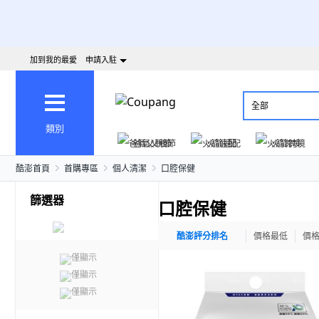
加到我的最愛
申請入駐
全部
類別
爸氣父親節
火箭速配
火箭跨境
酷澎首頁
首購專區
個人清潔
口腔保健
篩選器
口腔保健
酷澎評分排名
價格最低
價
僅顯示
僅顯示
僅顯示