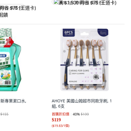
满 $1,500 再省 $75 (王道卡)
省 $75 (王道卡)
饋
樂 清新專業漱口水,
AHOYE 美國山姆超市同款牙刷, 1
組, 6支
$155
首購折扣價
40
%
$199
$119
(
$19.83/1個
)