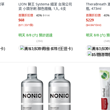
果草
LION 獅王 Systema 細潔 台灣公司
TheraBreat
貨 小頭牙刷 顏色隨機, 1入, 6支
瓶, 473ml
首購折扣價
40
%
$114
首購折扣價
40
%
$68
$229
(
$11.33/1個
)
(
$4.84/10ml
)
明天 8/8 (六)
預計送達
明天 8/8 (六)
預
(
204
)
(
348
满 $1,500 再省 $75 (王道卡)
满 $1,500 再
$5 酷澎幣回