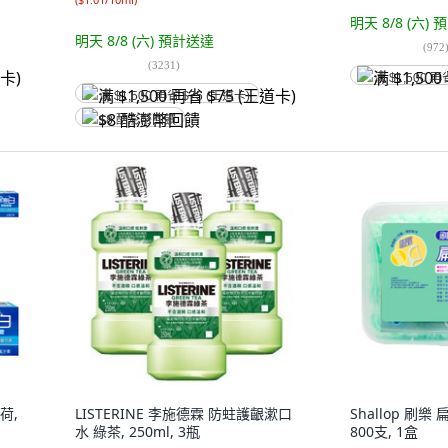
明天 8/8 (六)
預
明天 8/8 (六)
預計送達
(
972
(
3231
)
满 $1,500 再
满 $1,500 再省 $75 (王道卡)
$8 酷澎幣回饋
荷,
LISTERINE 李施德霖 防蛀護齦漱口
Shallop 刷
水 綠茶, 250ml, 3瓶
800支, 1盒