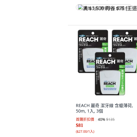
满 $1,500 再省 $75 (王道卡)
REACH 麗奇 潔牙線 含蠟薄荷,
50m, 1入, 3個
首購折扣價
40
%
$135
$81
(
$27.00/1入
)