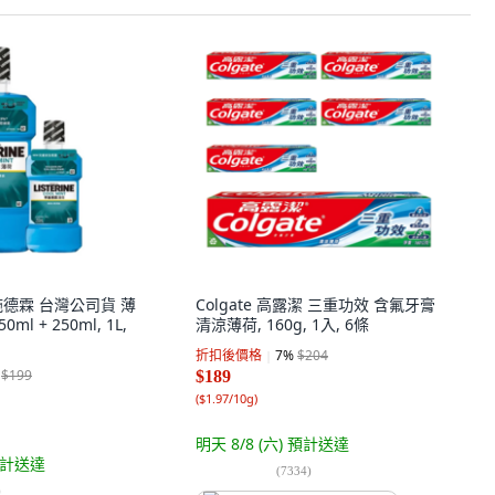
 李施德霖 台灣公司貨 薄
Colgate 高露潔 三重功效 含氟牙膏
l + 250ml, 1L,
清涼薄荷, 160g, 1入, 6條
折扣後價格
7
%
$204
$199
$189
(
$1.97/10g
)
明天 8/8 (六)
預計送達
計送達
(
7334
)
)