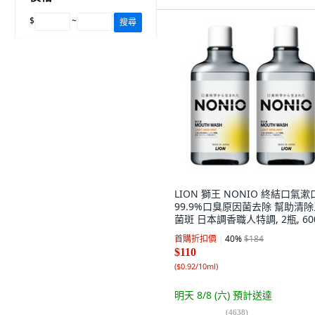
$
~
搜尋
LION 獅王 NONIO 終結口氣漱
99.9%口臭原因菌去除 幫助清
菌斑 日本調香職人特調, 2瓶, 60
首購折扣價
40
%
$184
$110
(
$0.92/10ml
)
明天 8/8 (六)
預計送達
(
4638
)