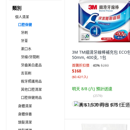
類別
個人清潔
口腔保健
牙刷
牙膏
漱口水
3M TM細滑牙線棒補充包 ECO包
牙線/牙間刷
50mm, 400支, 1包
牙齒美白產品
首購折扣價
40
%
$280
$168
舌苔刷
(
$0.42/1入
)
假牙照護用品
明天 8/8 (六)
預計送達
其他口腔清潔
(
2570
)
口腔保健用品
满 $1,500 再省 $75 (王道卡)
身體清潔
身體保養
頭髮清潔