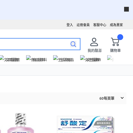
登入
註冊會員
客服中心
成為賣家
我的酷澎
購物車
文具圖書
食品飲料
生活用品
女性服飾
運動戶外
60
每頁筆