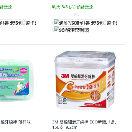
計送達
明天 8/8 (六)
預計送達
)
(
46
)
省 $75 (王道卡)
满 $1,500 再省 $75 (王道卡)
$6 酷澎幣回饋
樂 扁線牙線棒 薄荷味,
3M 雙線細滑牙線棒 ECO新版, 1盒,
156支, 9.2cm