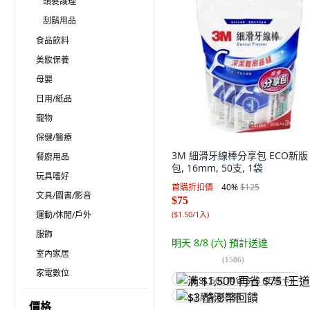
頭髮護理
刮鬍用品
食品飲料
美妝保養
母嬰
日用/紙品
寵物
保健/醫療
3M 細滑牙線棒分享包 ECO新版 
餐廚用品
包, 16mm, 50支, 1袋
玩具嗜好
首購折扣價
40
%
$125
文具/圖書/影音
$75
運動/休閒/戶外
(
$1.50/1入
)
服飾
明天 8/8 (六)
預計送達
室內家居
(
1586
)
家電數位
满 $1,500 再省 $75 (王道卡)
$3 酷澎幣回饋
價格