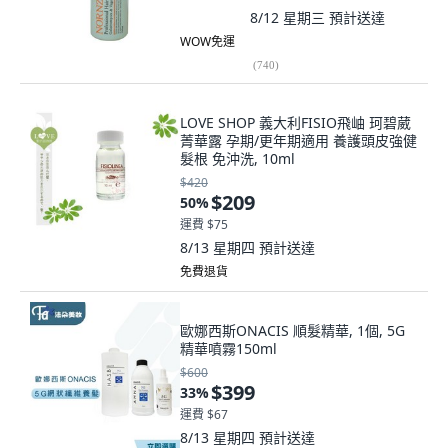
8/12 星期三
預計送達
WOW免運
(
740
)
LOVE SHOP 義大利FISIO飛岫 珂碧葳
菁華露 孕期/更年期適用 養護頭皮強健
髮根 免沖洗, 10ml
$420
$209
50
%
運費 $75
8/13 星期四
預計送達
免費退貨
歐娜西斯ONACIS 順髮精華, 1個, 5G
精華噴霧150ml
$600
$399
33
%
運費 $67
8/13 星期四
預計送達