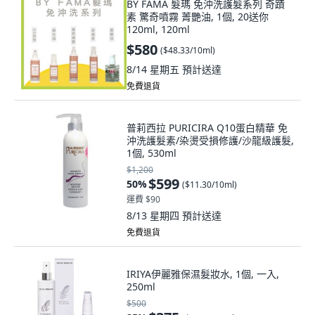
BY FAMA 髮瑪 免沖洗護髮系列 奇蹟
素 驚奇噴霧 菁艷油, 1個, 20送你
120ml, 120ml
$580
(
$48.33/10ml
)
8/14 星期五
預計送達
免費退貨
普莉西拉 PURICIRA Q10蛋白精華 免
沖洗護髮素/染燙受損修護/沙龍級護髮,
1個, 530ml
$1,200
$599
50
%
(
$11.30/10ml
)
運費 $90
8/13 星期四
預計送達
免費退貨
IRIYA伊麗雅保濕髮妝水, 1個, 一入,
250ml
$500