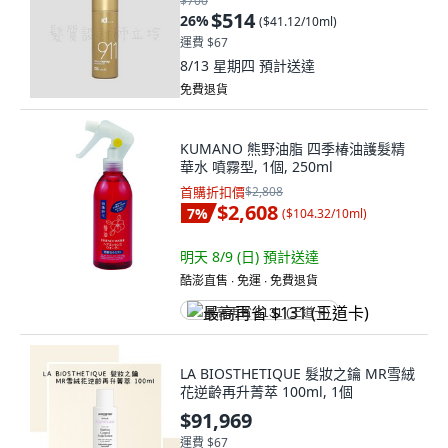
$700
$514
26
%
(
$41.12/10ml
)
運費 $67
8/13 星期四
預計送達
免費退貨
KUMANO 熊野油脂 四季椿油護髮精
華水 噴霧型, 1個, 250ml
首購折扣價
$2,808
$2,608
7
%
(
$104.32/10ml
)
明天 8/9 (日)
預計送達
酷澎直售 ∙ 免運 ∙ 免費退貨
最高再省 $131 (王道卡)
LA BIOSTHETIQUE 髮妝之鑰 MR雪絨
花逆齡再升菁萃 100ml, 1個
$91,969
運費 $67