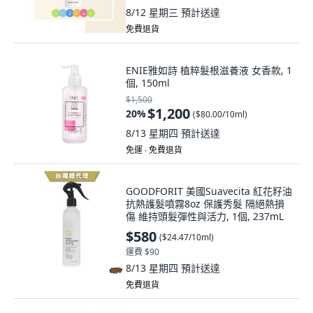
8/12 星期三
預計送達
免費退貨
ENIE雅如詩 植粹髮根滋養液 女香款, 1
個, 150ml
$1,500
$1,200
20
%
(
$80.00/10ml
)
8/13 星期四
預計送達
免運 ∙ 免費退貨
GOODFORIT 美國Suavecita 紅花籽油
抗熱護髮噴霧8oz 保護秀髮 隔絕熱損
傷 維持頭髮彈性與活力, 1個, 237mL
$580
(
$24.47/10ml
)
運費 $90
8/13 星期四
預計送達
免費退貨