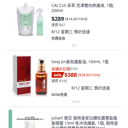
CAI CUI 采萃 亮澤雙向修護液, 1個,
200ml
$289
(
$14.45/10ml
)
運費 $67
8/12 星期三
預計送達
免費退貨
(
1
)
Sexy Jin香氛護髮油, 100ml, 1瓶
首購折扣價
$705
$388
44
%
(
$38.80/10ml
)
運費 $195
8/12 星期三
預計送達
WOW免運
(
111
)
juliart 覺亞 御用皇家白鑽松露豐盈魔
髮精靈 15ml 免沖洗護髮, 1個, 御用皇