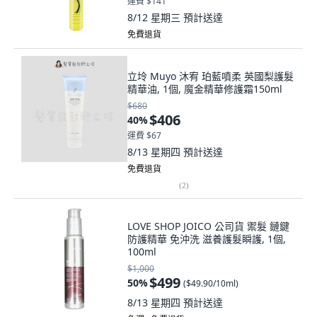
運費 $141
8/12 星期三
預計送達
免費退貨
立坽 Muyo 沐宥 珀藍噴柔 英國梨護髮
精華油, 1個, 魔金精華修護霜150ml
$680
$406
40
%
運費 $67
8/13 星期四
預計送達
免費退貨
(
2
)
LOVE SHOP JOICO 公司貨 禦髮 鏈鍵
防護精華 免沖洗 滋養護髮瞬護, 1個,
100ml
$1,000
$499
50
%
(
$49.90/10ml
)
8/13 星期四
預計送達