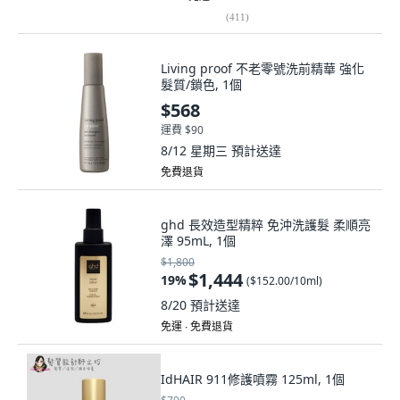
(
411
)
Living proof 不老零號洗前精華 強化
髮質/鎖色, 1個
$568
運費 $90
8/12 星期三
預計送達
免費退貨
ghd 長效造型精粹 免沖洗護髮 柔順亮
澤 95mL, 1個
$1,800
$1,444
19
%
(
$152.00/10ml
)
8/20
預計送達
免運 ∙ 免費退貨
IdHAIR 911修護噴霧 125ml, 1個