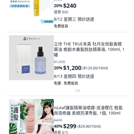
$240
20
%
運費 $90
8/12 星期三
預計送達
免費退貨
立坽 THE TRUE本真 牡丹全效髮香精
華油 癒創木養髮胜肽精華液, 100ml, 1
罐
$1,500
$1,200
20
%
(
$120.00/10ml
)
8/13 星期四
預計送達
免運 ∙ 免費退貨
(
1
)
isLeaf護髮精華油噴霧-浪漫櫻花 輕盈
保濕修護 柔順亮澤秀髮, 1個, 100ml
$499
$299
40
%
(
$29.90/10ml
)
運費 $75