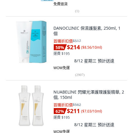
免費退貨
(
1
)
DANOCLINIC 保濕護髮素, 250ml, 1
個
首購折扣價
$517
$214
58
%
(
$8.56/10ml
)
運費 $195
8/12 星期三
預計送達
WOW免運
(
2907
)
NUABELINE 閃耀光澤護理護髮精華, 2
個, 150ml
首購折扣價
$562
$211
62
%
(
$7.03/10ml
)
運費 $195
8/12 星期三
預計送達
WOW免運