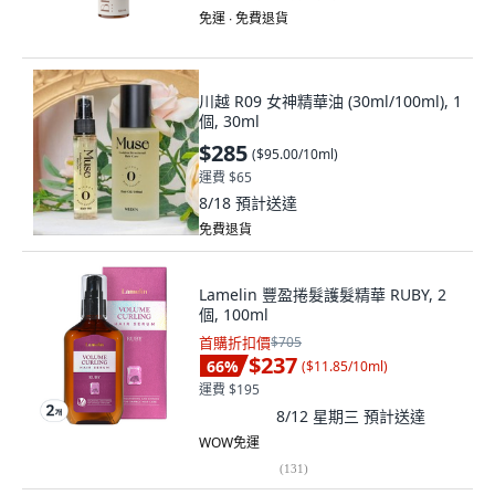
免運 ∙ 免費退貨
川越 R09 女神精華油 (30ml/100ml), 1
個, 30ml
$285
(
$95.00/10ml
)
運費 $65
8/18
預計送達
免費退貨
Lamelin 豐盈捲髮護髮精華 RUBY, 2
個, 100ml
首購折扣價
$705
$237
66
%
(
$11.85/10ml
)
運費 $195
8/12 星期三
預計送達
WOW免運
(
131
)