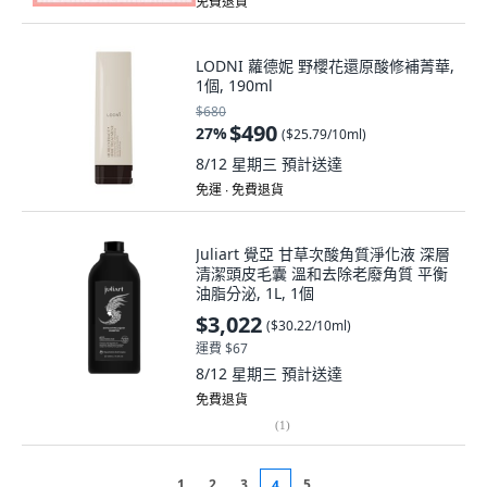
免費退貨
LODNI 蘿德妮 野櫻花還原酸修補菁華,
1個, 190ml
$680
$490
27
%
(
$25.79/10ml
)
8/12 星期三
預計送達
免運 ∙ 免費退貨
Juliart 覺亞 甘草次酸角質淨化液 深層
清潔頭皮毛囊 溫和去除老廢角質 平衡
油脂分泌, 1L, 1個
$3,022
(
$30.22/10ml
)
運費 $67
8/12 星期三
預計送達
免費退貨
(
1
)
1
2
3
5
4