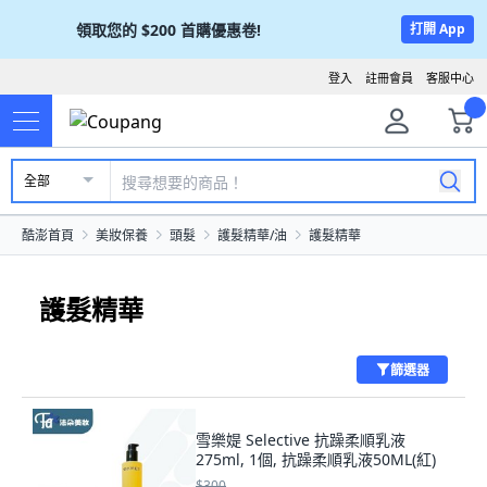
領取您的
$200
首購優惠卷!
打開 App
登入
註冊會員
客服中心
全部
酷澎首頁
美妝保養
頭髮
護髮精華/油
護髮精華
護髮精華
篩選器
雪樂媞 Selective 抗躁柔順乳液
275ml, 1個, 抗躁柔順乳液50ML(紅)
$300