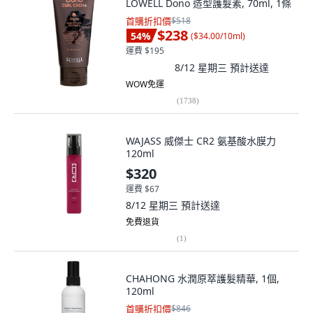
LOWELL Dono 造型護髮素, 70ml, 1條
首購折扣價
$518
$238
54
%
(
$34.00/10ml
)
運費 $195
8/12 星期三
預計送達
WOW免運
(
1738
)
WAJASS 威傑士 CR2 氨基酸水膜力
120ml
$320
運費 $67
8/12 星期三
預計送達
免費退貨
(
1
)
CHAHONG 水潤原萃護髮精華, 1個,
120ml
首購折扣價
$846