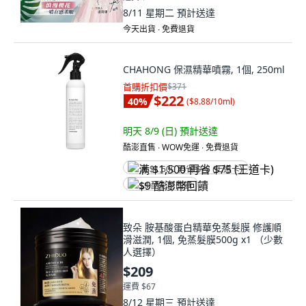
8/11 星期二
預計送達
今天出貨 ∙ 免費退貨
CHAHONG 保濕精華噴霧, 1個, 250ml
首購折扣價
$371
$222
40
%
(
$8.88/10ml
)
明天 8/9 (日)
預計送達
酷澎直售 ∙ WOW免運 ∙ 免費退貨
满 $1,500 再省 $75 (王道卡)
$9 酷澎幣回饋
致朵 胺基酸蛋白精華免蒸髮膜 修護順
滑滋潤, 1個, 免蒸髮膜500g x1 （少數
人選擇）
$209
運費 $67
8/12 星期三
預計送達