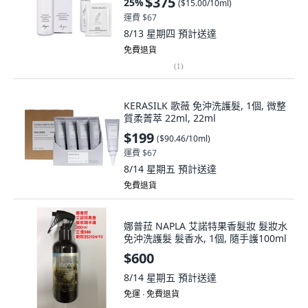
$375
25
%
(
$15.00/10ml
)
運費 $67
8/13 星期四
預計送達
免費退貨
(
1
)
KERASILK 歌薇 免沖洗護髮, 1個, 微整
質柔菁萃 22ml, 22ml
$199
(
$90.46/10ml
)
運費 $67
8/14 星期五
預計送達
免費退貨
娜普菈 NAPLA 艾諾特果香髮妝 髮妝水
免沖洗護髮 髮香水, 1個, 隨手護100ml
$600
8/14 星期五
預計送達
免運 ∙ 免費退貨