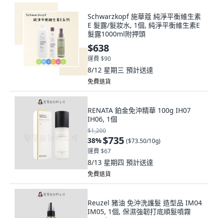
Schwarzkopf 施華蔻 純淨平衡維生素
E 髮露/髮妝水, 1個, 純淨平衡維生素E
髮露1000ml附押頭
$638
運費 $90
8/12 星期三
預計送達
免費退貨
RENATA 鉑金免沖精華 100g IH07
IH06, 1個
$1,200
$735
38
%
(
$73.50/10g
)
運費 $67
8/13 星期四
預計送達
免費退貨
Reuzel 豬油 免沖洗護髮 造型品 IM04
IM05, 1個, 保濕強韌打底順髮噴霧