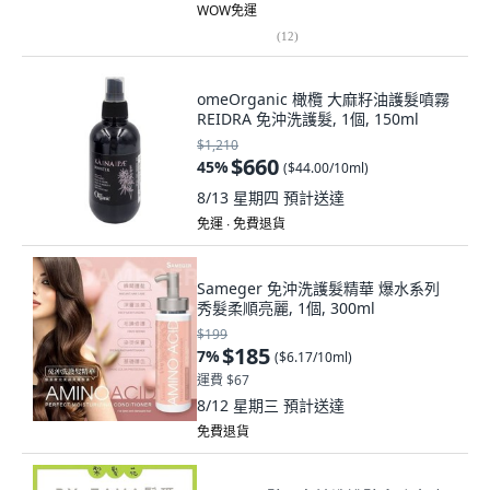
WOW免運
(
12
)
omeOrganic 橄欖 大麻籽油護髮噴霧
REIDRA 免沖洗護髮, 1個, 150ml
$1,210
$660
45
%
(
$44.00/10ml
)
8/13 星期四
預計送達
免運 ∙ 免費退貨
Sameger 免沖洗護髮精華 爆水系列
秀髮柔順亮麗, 1個, 300ml
$199
$185
7
%
(
$6.17/10ml
)
運費 $67
8/12 星期三
預計送達
免費退貨