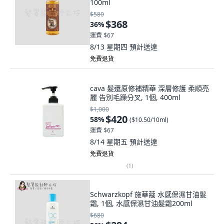
100ml
$580
$368
36
%
運費 $67
8/13 星期四
預計送達
免費退貨
cava 髮還原修補精華 深層修護 柔順亮
麗 告別毛躁分叉, 1個, 400ml
$1,000
$420
58
%
(
$10.50/10ml
)
運費 $67
8/14 星期五
預計送達
免費退貨
(
1
)
Schwarzkopf 施華蔻 水感保濕甘油髮
霜, 1個, 水感保濕甘油髮霜200ml
$680