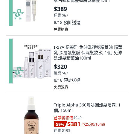
家白鑽松露豐盈魔髮精靈15ml
$389
運費 $67
8/18
預計送達
免費退貨
IRIYA 伊麗雅 免沖洗護髮精華油 精華
乳 深層護髮膜 保濕髮妝水, 1個, 免沖
洗護髮精華油100ml
$320
運費 $67
8/18
預計送達
免費退貨
Triple Alpha 360咖啡因護髮噴霧, 1
個, 150ml
首購折扣價
$940
$381
59
%
(
$25.40/10ml
)
運費 $195