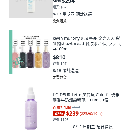
$294
56
%
運費 $67
8/13 星期四
預計送達
免費退貨
kevin murphy 凱文墨菲 金光閃閃 彩
虹閃showthread 髮妝水, 1個, 乒乒乓
乓100ml
$810
運費 $67
8/18
預計送達
免費退貨
L'O DEUR Lette 英倫風 Colorfit 優雅
麝香牛奶護髮精華, 100ml, 1個
首購折扣價
$418
$239
42
%
(
$23.90/10ml
)
運費 $195
8/12 星期三
預計送達