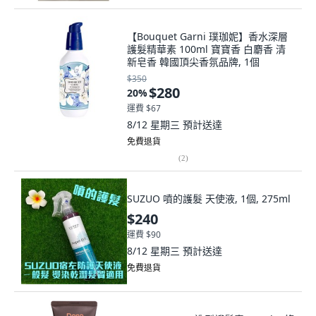
【Bouquet Garni 璞珈妮】香水深層
護髮精華素 100ml 寶寶香 白麝香 清
新皂香 韓國頂尖香氛品牌, 1個
$350
$280
20
%
運費 $67
8/12 星期三
預計送達
免費退貨
(
2
)
SUZUO 噴的護髮 天使液, 1個, 275ml
$240
運費 $90
8/12 星期三
預計送達
免費退貨