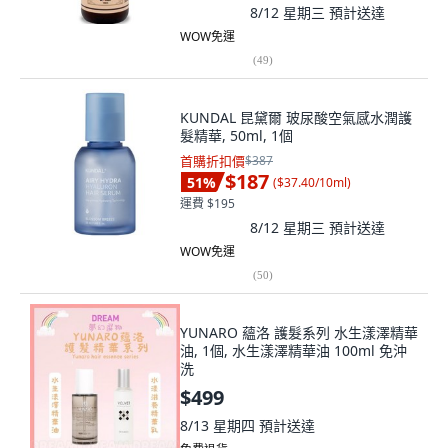
8/12 星期三
預計送達
WOW免運
(
49
)
KUNDAL 昆黛爾 玻尿酸空氣感水潤護
髮精華, 50ml, 1個
首購折扣價
$387
$187
51
%
(
$37.40/10ml
)
運費 $195
8/12 星期三
預計送達
WOW免運
(
50
)
YUNARO 蘊洛 護髮系列 水生漾澤精華
油, 1個, 水生漾澤精華油 100ml 免沖
洗
$499
8/13 星期四
預計送達