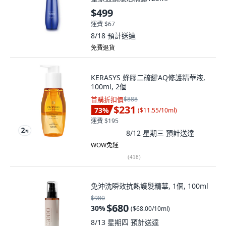
$499
運費 $67
8/18
預計送達
免費退貨
KERASYS 蜂膠二硫鍵AQ修護精華液,
100ml, 2個
首購折扣價
$888
$231
73
%
(
$11.55/10ml
)
運費 $195
8/12 星期三
預計送達
WOW免運
(
418
)
免沖洗瞬效抗熱護髮精華, 1個, 100ml
$980
$680
30
%
(
$68.00/10ml
)
8/13 星期四
預計送達