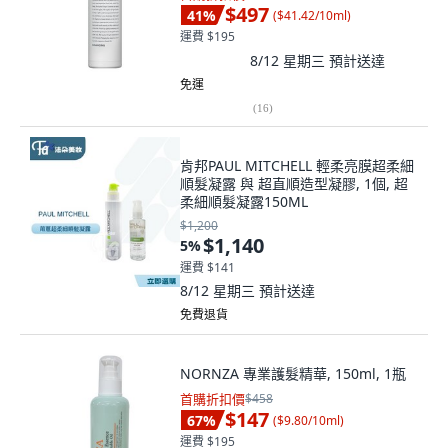
$497
41
%
(
$41.42/10ml
)
運費 $195
8/12 星期三
預計送達
免運
(
16
)
肯邦PAUL MITCHELL 輕柔亮膜超柔細
順髮凝露 與 超直順造型凝膠, 1個, 超
柔細順髮凝露150ML
$1,200
$1,140
5
%
運費 $141
8/12 星期三
預計送達
免費退貨
NORNZA 專業護髮精華, 150ml, 1瓶
首購折扣價
$458
$147
67
%
(
$9.80/10ml
)
運費 $195