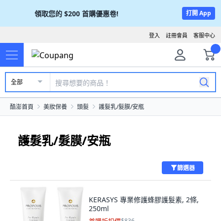
領取您的
$200
首購優惠卷!
打開 App
登入
註冊會員
客服中心
全部
酷澎首頁
美妝保養
頭髮
護髮乳/髮膜/安瓶
護髮乳/髮膜/安瓶
篩選器
KERASYS 專業修護蜂膠護髮素, 2條,
250ml
$836