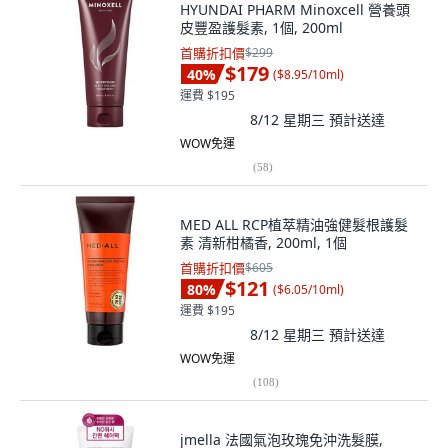
HYUNDAI PHARM Minoxcell 營養頭
皮豐盈護髮素, 1個, 200ml
首購折扣價
$299
$179
40
%
(
$8.95/10ml
)
運費 $195
8/12 星期三
預計送達
WOW免運
(
58
)
MED ALL RCP植萃精油強健髮根護髮
素 清新柑橘香, 200ml, 1個
首購折扣價
$605
$121
80
%
(
$6.05/10ml
)
運費 $195
8/12 星期三
預計送達
WOW免運
(
108
)
jmella 法國氣泡玫瑰免沖洗髮膜,