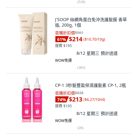
(
518
)
J'SOOP 絲綢角蛋白免沖洗護髮膜 香草
版, 200g, 1個
首購折扣價
$561
$214
61
%
(
$10.70/10g
)
運費 $195
8/12 星期三
預計送達
WOW免運
(
385
)
CP-1 3秒髮豐盈保濕護髮素 CP-1, 2瓶
首購折扣價
$838
$213
74
%
(
$6.27/10ml
)
運費 $195
8/12 星期三
預計送達
WOW免運
(
28
)