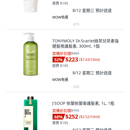
運費 $195
8/12 星期三
預計送達
WOW免運
(
17
)
TONYMOLY Dr.Scarlet綠茶兒茶素強
健髮根護髮素, 300ml, 1個
首購折扣價
$465
$223
52
%
(
$7.43/10ml
)
運費 $195
8/12 星期三
預計送達
WOW免運
(
12
)
J'SOOP 依蘭依蘭香護髮素, 1L, 1瓶
首購折扣價
$793
$252
68
%
(
$2.52/10ml
)
運費 $195
8/12 星期三
預計送達