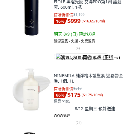
FIOLE 黑曜光感 艾淂PRO第1劑 護髮
素, 600ml, 1瓶
首購折扣價
$1,199
$999
16
%
(
$16.65/10ml
)
明天 8/9 (日)
預計送達
酷澎直售 ∙ 免運 ∙ 免費退貨
(
4
)
满 $1,500 再省 $75 (王道卡)
NINEMILA 純淨檜木護髮素 迷霧鬱金
香, 1個, 1L
首購折扣價
$517
$175
66
%
(
$1.75/10ml
)
運費 $195
8/12 星期三
預計送達
WOW免運
(
24
)