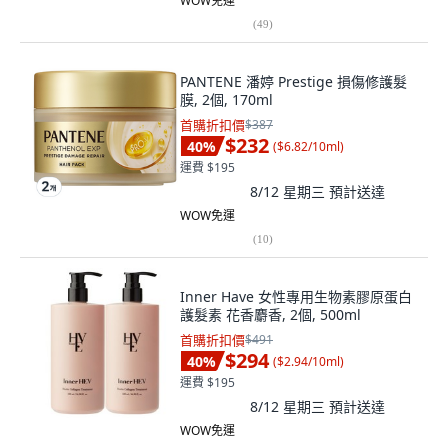
WOW免運
(
49
)
PANTENE 潘婷 Prestige 損傷修護髮
膜, 2個, 170ml
首購折扣價
$387
$232
40
%
(
$6.82/10ml
)
運費 $195
8/12 星期三
預計送達
WOW免運
(
10
)
Inner Have 女性專用生物素膠原蛋白
護髮素 花香麝香, 2個, 500ml
首購折扣價
$491
$294
40
%
(
$2.94/10ml
)
運費 $195
8/12 星期三
預計送達
WOW免運