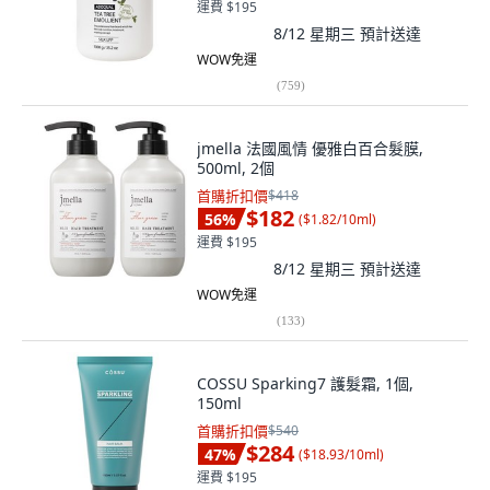
運費 $195
8/12 星期三
預計送達
WOW免運
(
759
)
jmella 法國風情 優雅白百合髮膜,
500ml, 2個
首購折扣價
$418
$182
56
%
(
$1.82/10ml
)
運費 $195
8/12 星期三
預計送達
WOW免運
(
133
)
COSSU Sparking7 護髮霜, 1個,
150ml
首購折扣價
$540
$284
47
%
(
$18.93/10ml
)
運費 $195