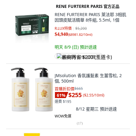
RENE FURTERER PARIS
官方正品
RENE FURTERER PARIS 萊法耶 3相肌
因頭皮賦活精華 8件組, 5.5ml, 1個
R.LUX特價
$5,200
$4,940
(
$8981.82/10ml
)
明天 8/9 (日)
預計送達
最高再省 $200 (王道卡)
JMsolution 香氛護髮素 生薑雪松, 2
個, 500ml
首購折扣價
$665
$255
61
%
(
$2.55/10ml
)
運費 $195
8/12 星期三
預計送達
WOW免運
(
17
)