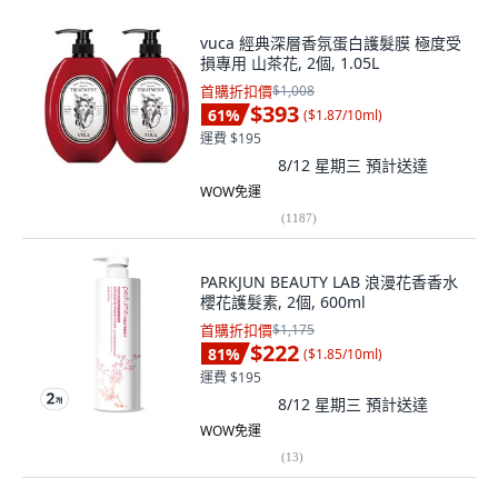
vuca 經典深層香氛蛋白護髮膜 極度受
損專用 山茶花, 2個, 1.05L
首購折扣價
$1,008
$393
61
%
(
$1.87/10ml
)
運費 $195
8/12 星期三
預計送達
WOW免運
(
1187
)
PARKJUN BEAUTY LAB 浪漫花香香水
櫻花護髮素, 2個, 600ml
首購折扣價
$1,175
$222
81
%
(
$1.85/10ml
)
運費 $195
8/12 星期三
預計送達
WOW免運
(
13
)