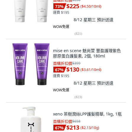
首購折扣價
$225
73
%
(
$4.50/10ml
)
運費 $195
8/12 星期三
預計送達
WOW免運
(
821
)
mise en scene 魅尚萱 豐盈護理紫色
膠原蛋白護髮素, 2個, 180ml
首購折扣價
$399
$130
67
%
(
$3.61/10ml
)
運費 $195
8/12 星期三
預計送達
WOW免運
(
823
)
xeno 茶樹潤絲LPP護髮精華, 1kg, 1瓶
首購折扣價
$658
$213
67
%
(
$2.13/10g
)