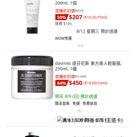
200ml, 1個
首購折扣價
$418
$207
50
%
(
$10.35/10ml
)
運費 $195
8/12 星期三
預計送達
WOW免運
(
13
)
davines 達芬尼斯 東方美人輕髮膜,
250ml, 1罐
首購折扣價
$1,260
$450
64
%
(
$18.00/10ml
)
明天 8/9 (日)
預計送達
酷澎直售 ∙ 免運 ∙ 免費退貨
(
1
)
满 $1,500 再省 $75 (王道卡)