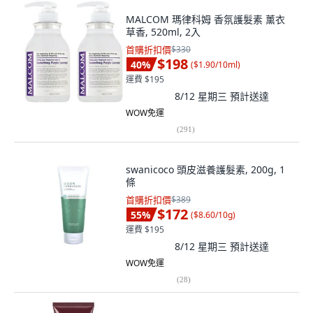
MALCOM 瑪律科姆 香氛護髮素 薰衣
草香, 520ml, 2入
首購折扣價
$330
$198
40
%
(
$1.90/10ml
)
運費 $195
8/12 星期三
預計送達
WOW免運
(
291
)
swanicoco 頭皮滋養護髮素, 200g, 1
條
首購折扣價
$389
$172
55
%
(
$8.60/10g
)
運費 $195
8/12 星期三
預計送達
WOW免運
(
28
)