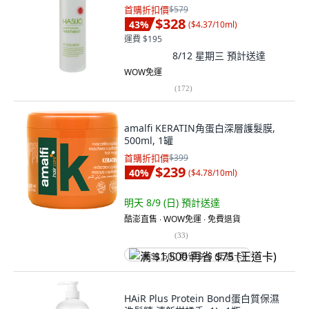
首購折扣價
$579
$328
43
%
(
$4.37/10ml
)
運費 $195
8/12 星期三
預計送達
WOW免運
(
172
)
amalfi KERATIN角蛋白深層護髮膜,
500ml, 1罐
首購折扣價
$399
$239
40
%
(
$4.78/10ml
)
明天 8/9 (日)
預計送達
酷澎直售 ∙ WOW免運 ∙ 免費退貨
(
33
)
满 $1,500 再省 $75 (王道卡)
HAiR Plus Protein Bond蛋白質保濕