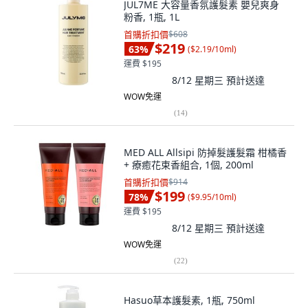
JUL7ME 大容量香氛護髮素 嬰兒爽身
粉香, 1瓶, 1L
首購折扣價
$608
$219
63
%
(
$2.19/10ml
)
運費 $195
8/12 星期三
預計送達
WOW免運
(
14
)
MED ALL Allsipi 防掉髮護髮霜 柑橘香
+ 療癒花束香組合, 1個, 200ml
首購折扣價
$914
$199
78
%
(
$9.95/10ml
)
運費 $195
8/12 星期三
預計送達
WOW免運
(
22
)
Hasuo草本護髮素, 1瓶, 750ml