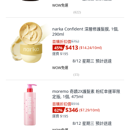
WOW免運
(
622
)
narka Confident 深層修護髮膜, 1個,
290ml
首購折扣價
$752
$413
45
%
(
$14.24/10ml
)
運費 $195
8/12 星期三
預計送達
WOW免運
(
15
)
moremo 奇蹟2X護髮素 粉紅幸運草限
定版, 1個, 475ml
首購折扣價
$916
$346
62
%
(
$7.29/10ml
)
運費 $195
8/12 星期三
預計送達