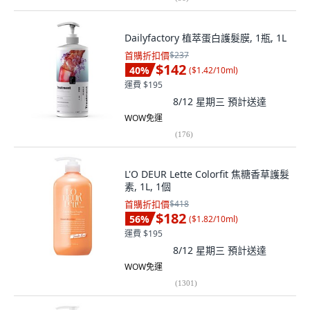
Dailyfactory 植萃蛋白護髮膜, 1瓶, 1L
首購折扣價
$237
$142
40
%
(
$1.42/10ml
)
運費 $195
8/12 星期三
預計送達
WOW免運
(
176
)
L'O DEUR Lette Colorfit 焦糖香草護髮
素, 1L, 1個
首購折扣價
$418
$182
56
%
(
$1.82/10ml
)
運費 $195
8/12 星期三
預計送達
WOW免運
(
1301
)