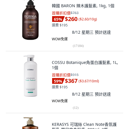
韓國 BARON 辣木護髮素, 1kg, 1個
首購折扣價
$763
$260
65
%
(
$2.60/10g
)
運費 $195
8/12 星期三
預計送達
WOW免運
(
17184
)
COSSU Botanique角蛋白護髮素, 1L,
1個
首購折扣價
$915
$367
59
%
(
$3.67/10ml
)
運費 $195
8/12 星期三
預計送達
WOW免運
(
12
)
KERASYS 可瑞絲 Clean Note香氛護