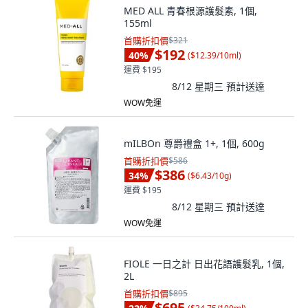
MED ALL 青春根源護髮素, 1個,
155ml
首購折扣價
$321
$192
40
%
(
$12.39/10ml
)
運費 $195
8/12 星期三
預計送達
WOW免運
mILBOn 尊爵禮盒 1+, 1個, 600g
首購折扣價
$586
$386
34
%
(
$6.43/10g
)
運費 $195
8/12 星期三
預計送達
WOW免運
FIOLE 一日之計 日出花語護髮乳, 1個,
2L
首購折扣價
$895
$695