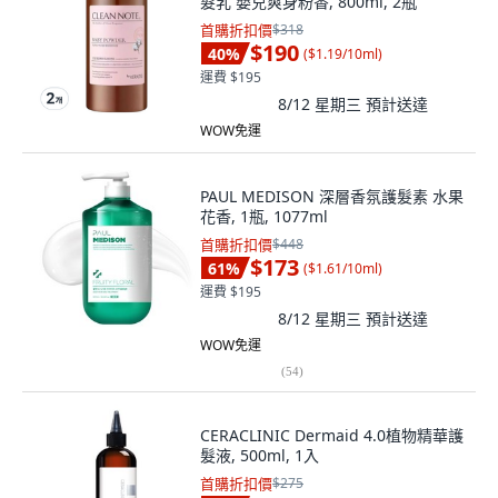
髮乳 嬰兒爽身粉香, 800ml, 2瓶
首購折扣價
$318
$190
40
%
(
$1.19/10ml
)
運費 $195
8/12 星期三
預計送達
WOW免運
PAUL MEDISON 深層香氛護髮素 水果
花香, 1瓶, 1077ml
首購折扣價
$448
$173
61
%
(
$1.61/10ml
)
運費 $195
8/12 星期三
預計送達
WOW免運
(
54
)
CERACLINIC Dermaid 4.0植物精華護
髮液, 500ml, 1入
首購折扣價
$275