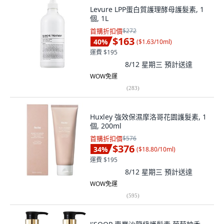
Levure LPP蛋白質護理酵母護髮素, 1
個, 1L
首購折扣價
$272
$163
40
%
(
$1.63/10ml
)
運費 $195
8/12 星期三
預計送達
WOW免運
(
283
)
Huxley 強效保濕摩洛哥花園護髮素, 1
個, 200ml
首購折扣價
$576
$376
34
%
(
$18.80/10ml
)
運費 $195
8/12 星期三
預計送達
WOW免運
(
595
)