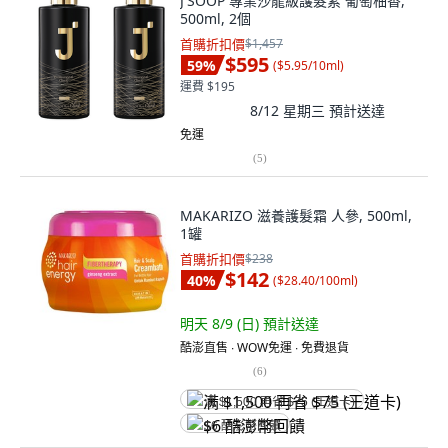
J'SOOP 專業沙龍級護髮素 葡萄柚香,
500ml, 2個
首購折扣價
$1,457
$595
59
%
(
$5.95/10ml
)
運費 $195
8/12 星期三
預計送達
免運
(
5
)
MAKARIZO 滋養護髮霜 人參, 500ml,
1罐
首購折扣價
$238
$142
40
%
(
$28.40/100ml
)
明天 8/9 (日)
預計送達
酷澎直售 ∙ WOW免運 ∙ 免費退貨
(
6
)
满 $1,500 再省 $75 (王道卡)
$6 酷澎幣回饋