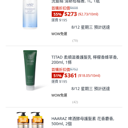
洗髮精 清新柑橘香, 1L, 1瓶
首購折扣價
$608
$273
55
%
(
$2.73/10ml
)
運費 $195
8/12 星期三
預計送達
WOW免運
(
70
)
TITAD 柔順滋養護髮乳 檸檬香蜂草香,
200ml, 1條
首購折扣價
$752
$361
51
%
(
$18.05/10ml
)
運費 $195
8/12 星期三
預計送達
WOW免運
(
42
)
HAARAZ 啤酒酵母護髮素 花香麝香,
500ml, 2個