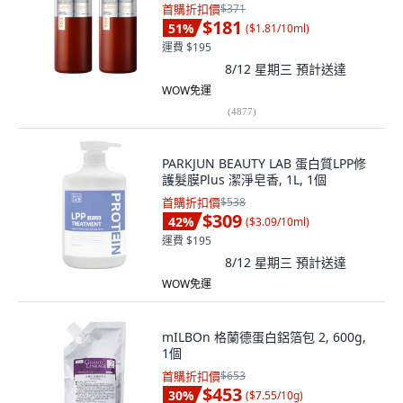
首購折扣價
$371
$181
51
%
(
$1.81/10ml
)
運費 $195
8/12 星期三
預計送達
WOW免運
(
4877
)
PARKJUN BEAUTY LAB 蛋白質LPP修
護髮膜Plus 潔淨皂香, 1L, 1個
首購折扣價
$538
$309
42
%
(
$3.09/10ml
)
運費 $195
8/12 星期三
預計送達
WOW免運
mILBOn 格蘭德蛋白鋁箔包 2, 600g,
1個
首購折扣價
$653
$453
30
%
(
$7.55/10g
)