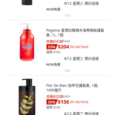
8/12 星期三
預計送達
WOW免運
(
13
)
Pogonia 喜瑪拉雅辣木海帶煥新護髮
素, 1L, 1個
首購折扣價
$439
$204
53
%
(
$2.04/10ml
)
運費 $195
8/12 星期三
預計送達
WOW免運
(
35
)
Flor De Man 指甲花護髮素, 1個,
1000毫升
首購折扣價
$352
$156
55
%
(
$1.56/10ml
)
運費 $195
8/12 星期三
預計送達