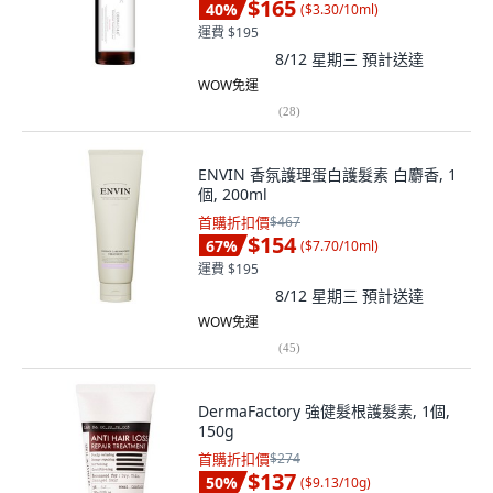
$165
40
%
(
$3.30/10ml
)
運費 $195
8/12 星期三
預計送達
WOW免運
(
28
)
ENVIN 香氛護理蛋白護髮素 白麝香, 1
個, 200ml
首購折扣價
$467
$154
67
%
(
$7.70/10ml
)
運費 $195
8/12 星期三
預計送達
WOW免運
(
45
)
DermaFactory 強健髮根護髮素, 1個,
150g
首購折扣價
$274
$137
50
%
(
$9.13/10g
)