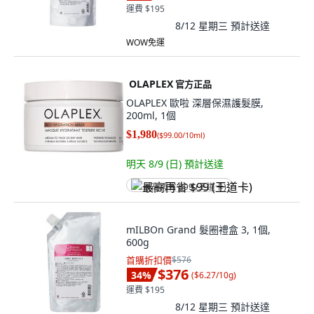
運費 $195
8/12 星期三
預計送達
WOW免運
OLAPLEX
官方正品
OLAPLEX 歐啦 深層保濕護髮膜,
200ml, 1個
$1,980
(
$99.00/10ml
)
明天 8/9 (日)
預計送達
最高再省 $99 (王道卡)
mILBOn Grand 髮圈禮盒 3, 1個,
600g
首購折扣價
$576
$376
34
%
(
$6.27/10g
)
運費 $195
8/12 星期三
預計送達