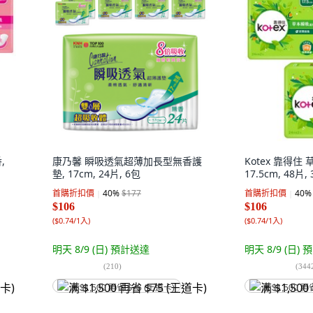
,
康乃馨 瞬吸透氣超薄加長型無香護
Kotex 靠得住
墊, 17cm, 24片, 6包
17.5cm, 48片,
首購折扣價
40
%
$177
首購折扣價
40
%
$106
$106
(
$0.74/1入
)
(
$0.74/1入
)
明天 8/9 (日)
預計送達
明天 8/9 (日)
預
(
210
)
(
344
满 $1,500 再省 $75 (王道卡)
满 $1,500 再