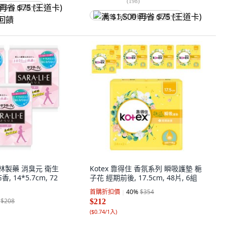
(
198
)
省 $75 (王道卡)
满 $1,500 再省 $75 (王道卡)
饋
 小林製藥 消臭元 衛生
Kotex 靠得住 香氛系列 瞬吸護墊 梔
 14*5.7cm, 72
子花 經期前後, 17.5cm, 48片, 6組
首購折扣價
40
%
$354
$208
$212
(
$0.74/1入
)