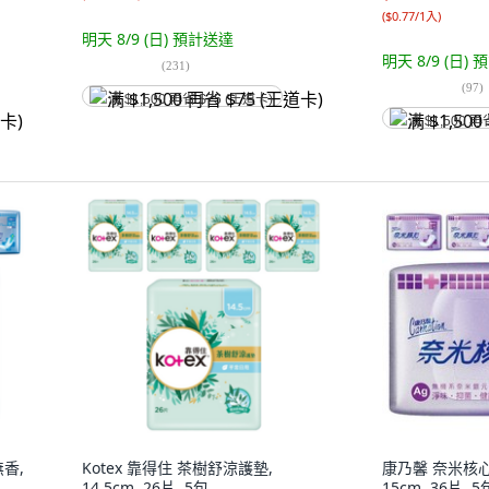
(
$0.77/1入
)
明天 8/9 (日)
預計送達
明天 8/9 (日)
預
(
231
)
(
97
)
满 $1,500 再省 $75 (王道卡)
满 $1,500 再
香,
Kotex 靠得住 茶樹舒涼護墊,
康乃馨 奈米核
14.5cm, 26片, 5包
15cm, 36片, 5