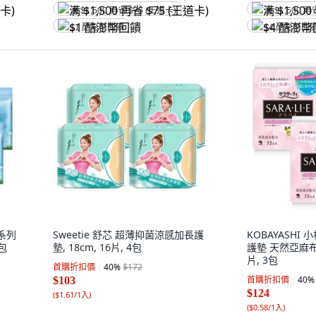
满 $1,500 再省 $75 (王道卡)
满 $1,500 再
$1 酷澎幣回饋
$4 酷澎幣回
系列
Sweetie 舒芯 超薄抑菌涼感加長護
KOBAYASHI
4包
墊, 18cm, 16片, 4包
護墊 天然亞麻布香,
片, 3包
首購折扣價
40
%
$172
首購折扣價
40
%
$103
$124
(
$1.61/1入
)
(
$0.58/1入
)