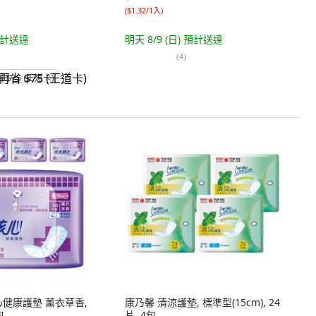
(
$1.32/1入
)
計送達
明天 8/9 (日)
預計送達
(
4
)
省 $75 (王道卡)
心健康護墊 薰衣草香,
康乃馨 清涼護墊, 標準型(15cm), 24
包
片, 4包