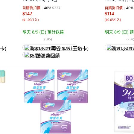
首購折扣價
40
%
$237
首購折扣價
40
%
$142
$114
(
$1.09/1入
)
(
$0.63/1入
)
明天 8/9 (日)
預計送達
明天 8/9 (日)
預
(
505
)
(
756
满 $1,500 再省 $75 (王道卡)
满 $1,500 再
$5 酷澎幣回饋