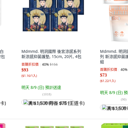
 白
Mdmmd. 明洞國際 後宮涼感系列
Mdmmd. 明
 2包
新涼感抑菌護墊, 15cm, 20片, 4包
列 新涼感抑菌護墊,
組
首購折扣價
40
%
$156
首購折扣價
40
%
$93
$73
(
$1.16/1入
)
(
$1.22/1入
)
明天 8/9 (日)
預計送達
明天 8/9 (日)
預
(
1018
)
(
90
)
满 $1,500 再省 $75 (王道卡)
满 $1,500 再