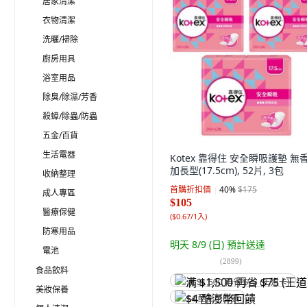
居家清潔
衣物清潔
洗曬/掃除
廚房用具
浴室用品
除臭/除濕/芳香
殺蟑/除蟲/防蟲
五金/百貨
生活電器
Kotex 靠得住 安全瞬吸護墊 無香
加長型(17.5cm), 52片, 3包
收納整理
首購折扣價
40
%
$175
成人專區
$105
醫療保健
(
$0.67/1入
)
防寒用品
明天 8/9 (日)
預計送達
電池
(
2899
)
食品飲料
满 $1,500 再省 $75 (王道卡)
美妝保養
$4 酷澎幣回饋