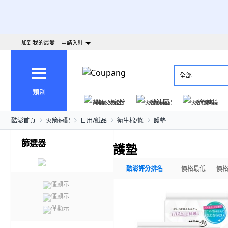
加到我的最愛
申請入駐
全部
類別
爸氣父親節
火箭速配
火箭跨境
酷澎首頁
火箭速配
日用/紙品
衛生棉/條
護墊
篩選器
護墊
酷澎評分排名
價格最低
價
僅顯示
僅顯示
僅顯示