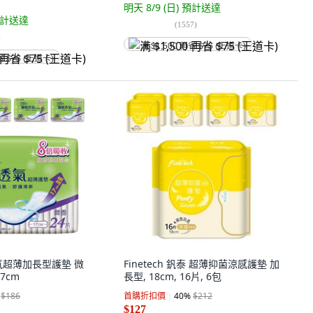
明天 8/9 (日)
預計送達
計送達
(
1557
)
)
满 $1,500 再省 $75 (王道卡)
省 $75 (王道卡)
氣超薄加長型護墊 微
Finetech 釩泰 超薄抑菌涼感護墊 加
17cm
長型, 18cm, 16片, 6包
$186
首購折扣價
40
%
$212
$127