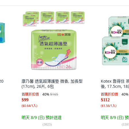
20
康乃馨 透氣超薄護墊 微香, 加長型
Kotex 靠得住
(17cm), 26片, 6包
後, 17.5cm, 1
首購折扣價
40
%
$165
首購折扣價
40
%
$99
$112
(
$0.64/1入
)
(
$1.56/1入
)
明天 8/9 (日)
預計送達
明天 8/9 (日)
預
(
3023
)
(
159