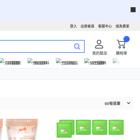
登入
註冊會員
客服中心
成為賣家
我的酷澎
購物車
文具圖書
食品飲料
生活用品
女性服飾
運動戶外
60
每頁筆