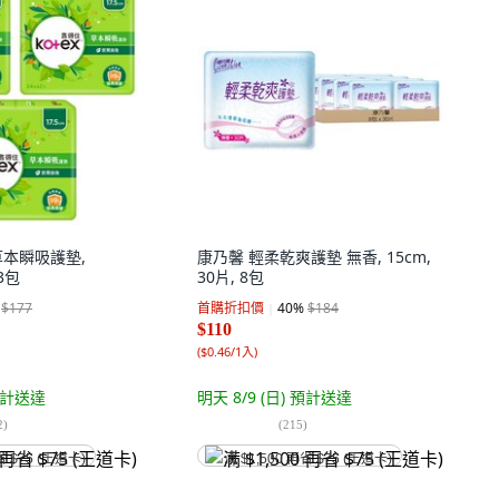
 草本瞬吸護墊,
康乃馨 輕柔乾爽護墊 無香, 15cm,
 3包
30片, 8包
$177
首購折扣價
40
%
$184
$110
(
$0.46/1入
)
計送達
明天 8/9 (日)
預計送達
2
)
(
215
)
省 $75 (王道卡)
满 $1,500 再省 $75 (王道卡)