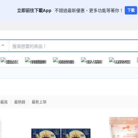
立即前往下載App
不錯過最新優惠、更多功能等著你！
下載
嬰幼兒
保健醫療
美妝保養
個人清潔
玩具休閒
格最高
最熱銷
最新上架