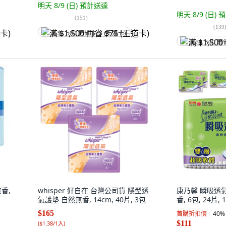
明天 8/9 (日)
預計送達
明天 8/9 (日)
預
(
151
)
(
139
满 $1,500 再省 $75 (王道卡)
满 $1,500 再
香,
whisper 好自在 台灣公司貨 隱型透
康乃馨 瞬吸透
氣護墊 自然無香, 14cm, 40片, 3包
香, 6包, 24片, 
$165
首購折扣價
40
%
$111
(
$1.38/1入
)