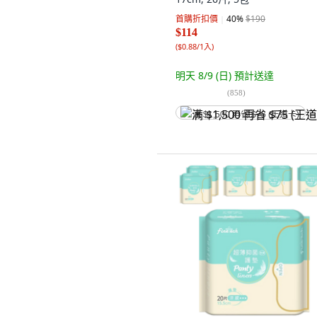
首購折扣價
40
%
$190
$114
(
$0.88/1入
)
明天 8/9 (日)
預計送達
(
858
)
满 $1,500 再省 $75 (王道卡)