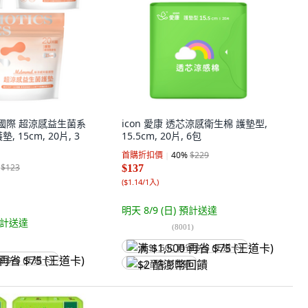
洞國際 超涼感益生菌系
icon 愛康 透芯涼感衛生棉 護墊型,
 15cm, 20片, 3
15.5cm, 20片, 6包
首購折扣價
40
%
$229
$123
$137
(
$1.14/1入
)
明天 8/9 (日)
預計送達
計送達
(
8001
)
满 $1,500 再省 $75 (王道卡)
省 $75 (王道卡)
$2 酷澎幣回饋