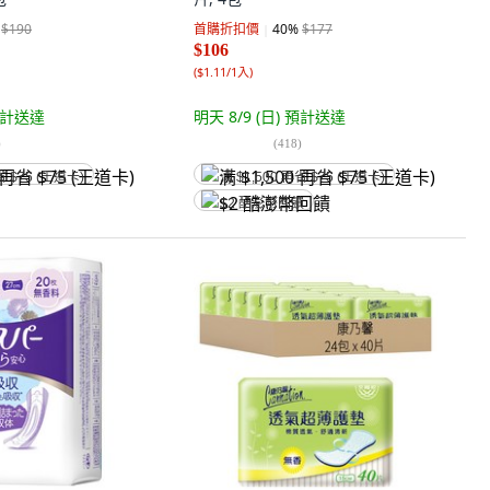
$190
首購折扣價
40
%
$177
$106
(
$1.11/1入
)
計送達
明天 8/9 (日)
預計送達
)
(
418
)
省 $75 (王道卡)
满 $1,500 再省 $75 (王道卡)
$2 酷澎幣回饋