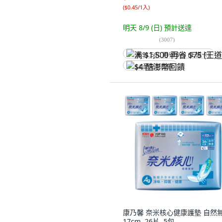
(
$0.45/1入
)
明天 8/9 (日)
預計送達
(
3007
)
满 $1,500 再省 $75 (王道卡)
$4 酷澎幣回饋
康乃馨 奈米核心健康護墊 自然無
17cm, 26片, 5包