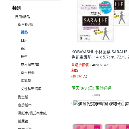
類別
日用/紙品
衛生棉/條
護墊
日用
夜用
KOBAYASHI 小林製藥 SARALIE
褲型
色花束護墊, 14 x 5.7cm, 72片,
成人尿布/墊
首購折扣價
40
%
$142
$85
衛生棉條
(
$0.59/1入
)
產褥墊
明天 8/9 (日)
預計送達
女性私密清潔
(
180
)
衛生紙
满 $1,500 再省 $75 (王道卡)
廚房紙巾
濕紙巾/濕式衛生紙
紙尿褲