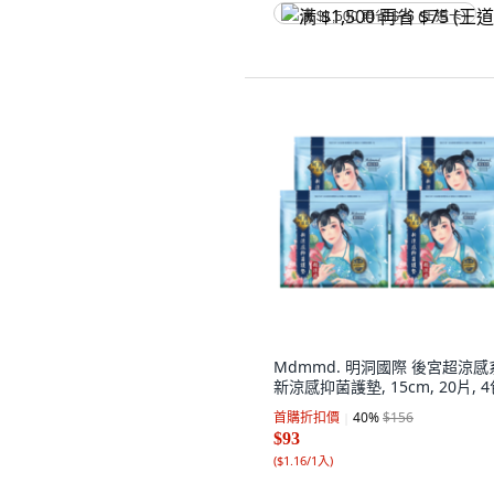
满 $1,500 再省 $75 (王道卡)
Mdmmd. 明洞國際 後宮超涼感
新涼感抑菌護墊, 15cm, 20片, 
首購折扣價
40
%
$156
$93
(
$1.16/1入
)