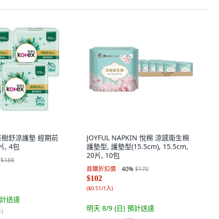
 茶樹舒涼護墊 經期前
JOYFUL NAPKIN 悅棉 涼感衛生棉
8片, 4包
護墊型, 護墊型(15.5cm), 15.5cm,
20片, 10包
$188
首購折扣價
40
%
$170
$102
(
$0.51/1入
)
計送達
明天 8/9 (日)
預計送達
1
)