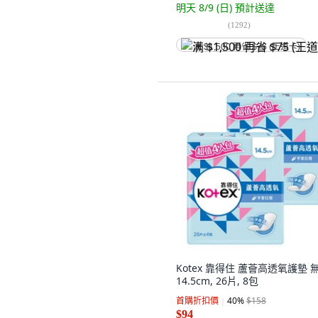
明天 8/9 (日)
預計送達
(
1292
)
满 $1,500 再省 $75 (王道卡)
Kotex 靠得住 蘆薈高透氧護墊 無
14.5cm, 26片, 8包
首購折扣價
40
%
$158
$94