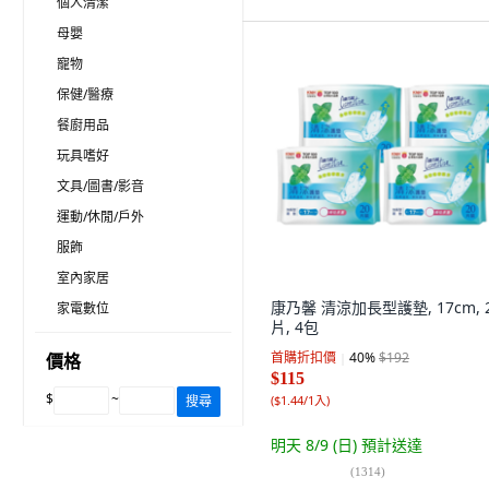
個人清潔
母嬰
寵物
保健/醫療
餐廚用品
玩具嗜好
文具/圖書/影音
運動/休閒/戶外
服飾
室內家居
康乃馨 清涼加長型護墊, 17cm, 
家電數位
片, 4包
首購折扣價
40
%
$192
價格
$115
$
~
搜尋
(
$1.44/1入
)
明天 8/9 (日)
預計送達
(
1314
)