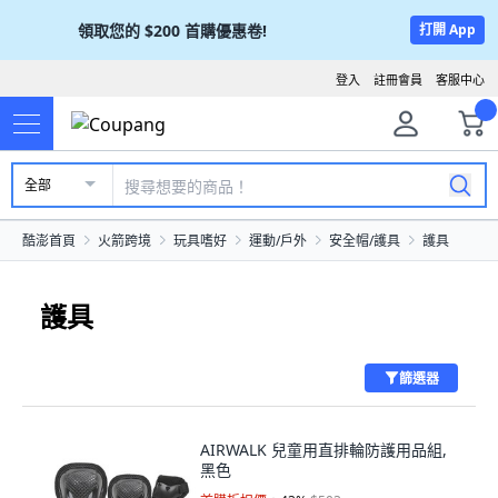
領取您的
$200
首購優惠卷!
打開 App
登入
註冊會員
客服中心
全部
酷澎首頁
火箭跨境
玩具嗜好
運動/戶外
安全帽/護具
護具
護具
篩選器
AIRWALK 兒童用直排輪防護用品組,
黑色