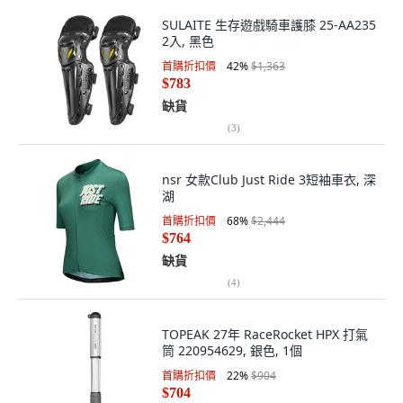
SULAITE 生存遊戲騎車護膝 25-AA235
2入, 黑色
首購折扣價
42
%
$1,363
$783
缺貨
(
3
)
nsr 女款Club Just Ride 3短袖車衣, 深
湖
首購折扣價
68
%
$2,444
$764
缺貨
(
4
)
TOPEAK 27年 RaceRocket HPX 打氣
筒 220954629, 銀色, 1個
首購折扣價
22
%
$904
$704