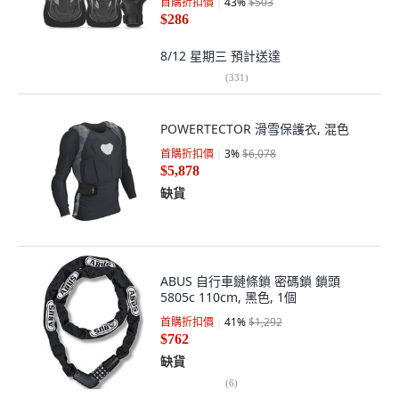
首購折扣價
43
%
$503
$286
8/12 星期三
預計送達
(
331
)
POWERTECTOR 滑雪保護衣, 混色
首購折扣價
3
%
$6,078
$5,878
缺貨
ABUS 自行車鏈條鎖 密碼鎖 鎖頭
5805c 110cm, 黑色, 1個
首購折扣價
41
%
$1,292
$762
缺貨
(
6
)