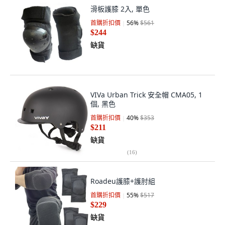
滑板護膝 2入, 單色
首購折扣價
56
%
$561
$244
缺貨
VIVa Urban Trick 安全帽 CMA05, 1
個, 黑色
首購折扣價
40
%
$353
$211
缺貨
(
16
)
Roadeu護膝+護肘組
首購折扣價
55
%
$517
$229
缺貨