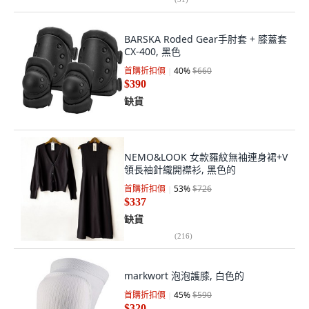
BARSKA Roded Gear手肘套 + 膝蓋套
CX-400, 黑色
首購折扣價
40
%
$660
$390
缺貨
NEMO&LOOK 女款羅紋無袖連身裙+V
領長袖針織開襟衫, 黑色的
首購折扣價
53
%
$726
$337
缺貨
(
216
)
markwort 泡泡護膝, 白色的
首購折扣價
45
%
$590
$320