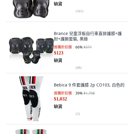
缺貨
(
161
)
Brance 兒童浮板自行車直排護膝+護
肘+護腕套裝, 黑綠
首購折扣價
66
%
$371
$123
缺貨
(
68
)
Bebica 9 件套護膝 2p CO103, 白色的
首購折扣價
39
%
$1,708
$1,032
缺貨
(
2
)