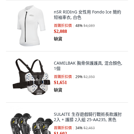
nSR RIDInG 女性用 Fondo Ice 簡約
短袖車衣, 白色
首購折扣價
48
%
$4,089
$2,088
缺貨
CAMELBAK 胸骨保護護具, 混合顏色,
1個
首購折扣價
29
%
$2,350
$1,651
缺貨
SULAITE 生存遊戲騎行戰術長款護肘
2入 + 護膝 2入組 25-AA235, 黑色
首購折扣價
34
%
$2,463
$1,602