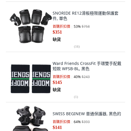
SNORIDE RE12滑板極限運動保護套
件, 單色
首購折扣價
53
%
$758
$351
缺貨
(
16
)
Ward Friends CrossFit 手環雙手配戴
短款 WFSB-BL, 黑色
首購折扣價
40
%
$243
$145
缺貨
(
1
)
SWISS BEGINEW 普通保護器, 黑色的
首購折扣價
64
%
$393
$141