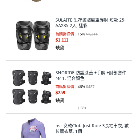
SULAITE 生存遊戲騎車護肘 短款 25-
AA235 2入, 迷彩
首購折扣價
15
%
$1,311
$1,111
缺貨
SNORIDE 防護膝蓋 +手腕 +肘部套件
re11, 混合顏色
首購折扣價
46
%
$487
$259
缺貨
(
139
)
nsr 女款Club Just Ride 3長袖車衣, 數
位薰衣草, 1個