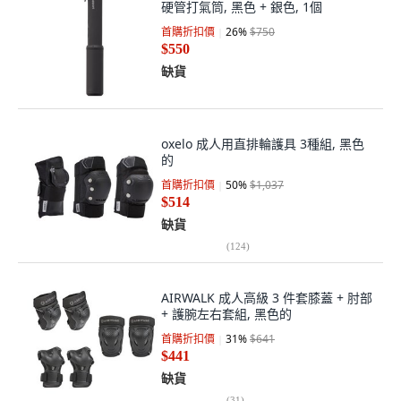
硬管打氣筒, 黑色 + 銀色, 1個
首購折扣價
26
%
$750
$550
缺貨
oxelo 成人用直排輪護具 3種組, 黑色
的
首購折扣價
50
%
$1,037
$514
缺貨
(
124
)
AIRWALK 成人高級 3 件套膝蓋 + 肘部
+ 護腕左右套組, 黑色的
首購折扣價
31
%
$641
$441
缺貨
(
31
)