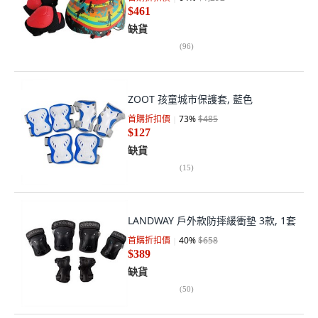
$461
缺貨
(
96
)
ZOOT 孩童城市保護套, 藍色
首購折扣價
73
%
$485
$127
缺貨
(
15
)
LANDWAY 戶外款防摔緩衝墊 3款, 1套
首購折扣價
40
%
$658
$389
缺貨
(
50
)