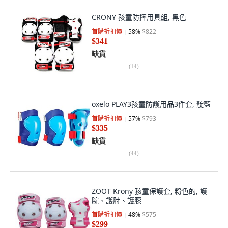
CRONY 孩童防摔用具組, 黑色
首購折扣價
58
%
$822
$341
缺貨
(
14
)
oxelo PLAY3孩童防護用品3件套, 靛藍
首購折扣價
57
%
$793
$335
缺貨
(
44
)
ZOOT Krony 孩童保護套, 粉色的, 護
腕、護肘、護膝
首購折扣價
48
%
$575
$299