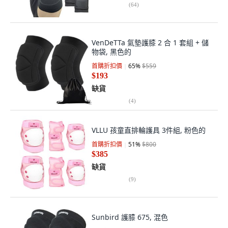
(
64
)
VenDeTTa 氣墊護膝 2 合 1 套組 + 儲
物袋, 黑色的
首購折扣價
65
%
$559
$193
缺貨
(
4
)
VLLU 孩童直排輪護具 3件組, 粉色的
首購折扣價
51
%
$800
$385
缺貨
(
9
)
Sunbird 護膝 675, 混色