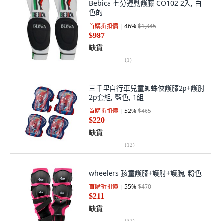
Bebica 七分運動護膝 CO102 2入, 白
色的
首購折扣價
46
%
$1,845
$987
缺貨
(
1
)
三千里自行車兒童蜘蛛俠護膝2p+護肘
2p套組, 藍色, 1組
首購折扣價
52
%
$465
$220
缺貨
(
12
)
wheelers 孩童護膝+護肘+護腕, 粉色
首購折扣價
55
%
$470
$211
缺貨
(
32
)