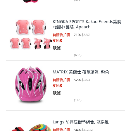
KINGKA SPORTS Kakao Friends護腕
+護肘+護膝, Apeach
首購折扣價
71
%
$587
$168
缺貨
(
633
)
MATRIX 美傑仕 孩童頭盔, 粉色
首購折扣價
52
%
$350
$168
缺貨
(
163
)
Langs 防摔緩衝墊組合, 龍捲風
首購折扣價
64
%
$1,292