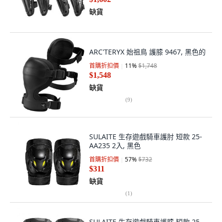
缺貨
ARC'TERYX 始祖鳥 護膝 9467, 黑色的
首購折扣價
11
%
$1,748
$1,548
缺貨
(
9
)
SULAITE 生存遊戲騎車護肘 短款 25-
AA235 2入, 黑色
首購折扣價
57
%
$732
$311
缺貨
(
1
)
SULAITE 生存遊戲騎車護膝 短款 25-