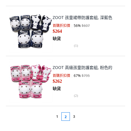
ZOOT 孩童裙帶防護套組, 深藍色
首購折扣價
56
%
$607
$264
缺貨
(
1
)
ZOOT 高級孩童防護套組, 粉色的
首購折扣價
67
%
$795
$262
缺貨
(
2
)
1
3
2