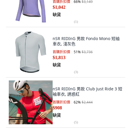
首購折扣價
66
%
$3,149
$1,042
缺貨
(
1
)
nSR RIDInG 男款 Fondo Mono 短袖
車衣, 淺灰色
首購折扣價
51
%
$3,736
$1,813
缺貨
(
3
)
nSR RIDInG 男款 Club Just Ride 3 短
袖車衣, 誘惑紅
首購折扣價
62
%
$2,444
$908
缺貨
(
5
)