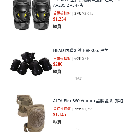
AA235 2入, 迷彩
首購折扣價
37
%
$2,015
$1,254
缺貨
HEAD 內聯防護 H8PK06, 黑色
首購折扣價
60
%
$710
$280
缺貨
(
168
)
ALTA Flex 360 Vibram 護膝護膝, 郊狼
首購折扣價
36
%
$1,799
$1,145
缺貨
(
3
)