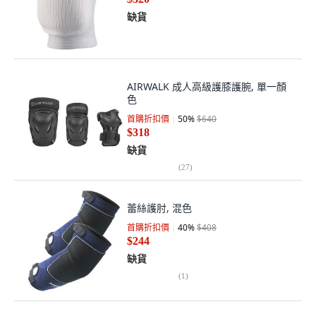
缺貨
AIRWALK 成人高級護膝護腕, 單一顏
色
首購折扣價
50
%
$640
$318
缺貨
(
27
)
蕾絲護肘, 混色
首購折扣價
40
%
$408
$244
缺貨
(
1
)