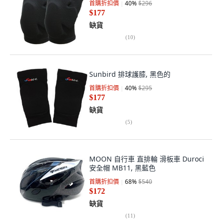
首購折扣價
40
%
$296
$177
缺貨
(
10
)
Sunbird 排球護膝, 黑色的
首購折扣價
40
%
$295
$177
缺貨
(
5
)
MOON 自行車 直排輪 滑板車 Duroci
安全帽 MB11, 黑藍色
首購折扣價
68
%
$540
$172
缺貨
(
11
)