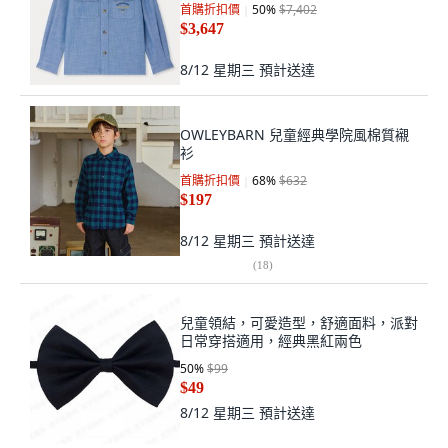
首購折扣價
50
%
$7,402
$3,647
8/12 星期三
預計送達
OWLEYBARN 兒童經典學院風棉質襯
衫
首購折扣價
68
%
$632
$197
8/12 星期三
預計送達
(
18
)
兒童領結，可愛造型，舒適面料，派對
日常穿搭適用，經典黑紅兩色
50
%
$99
$49
8/12 星期三
預計送達