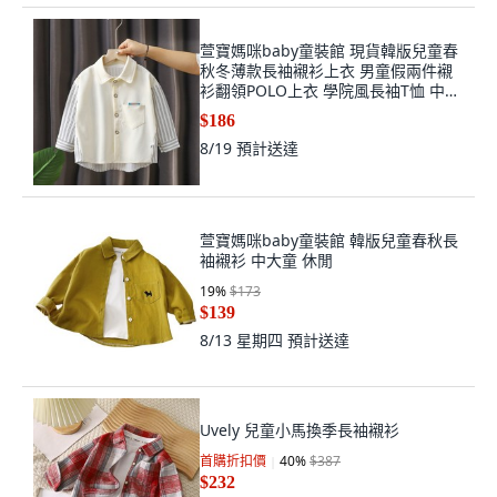
萱寶媽咪baby童裝館 現貨韓版兒童春
秋冬薄款長袖襯衫上衣 男童假兩件襯
衫翻領POLO上衣 學院風長袖T恤 中大
童長袖上衣 童裝 童上衣 童襯衫
$186
8/19
預計送達
萱寶媽咪baby童裝館 韓版兒童春秋長
袖襯衫 中大童 休閒
19
%
$173
$139
8/13 星期四
預計送達
Uvely 兒童小馬換季長袖襯衫
首購折扣價
40
%
$387
$232