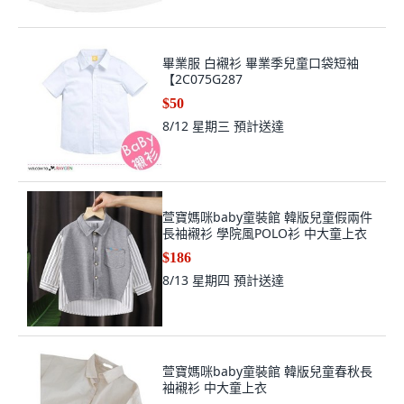
畢業服 白襯衫 畢業季兒童口袋短袖
【2C075G287
$50
8/12 星期三
預計送達
萱寶媽咪baby童裝館 韓版兒童假兩件
長袖襯衫 學院風POLO衫 中大童上衣
$186
8/13 星期四
預計送達
萱寶媽咪baby童裝館 韓版兒童春秋長
袖襯衫 中大童上衣