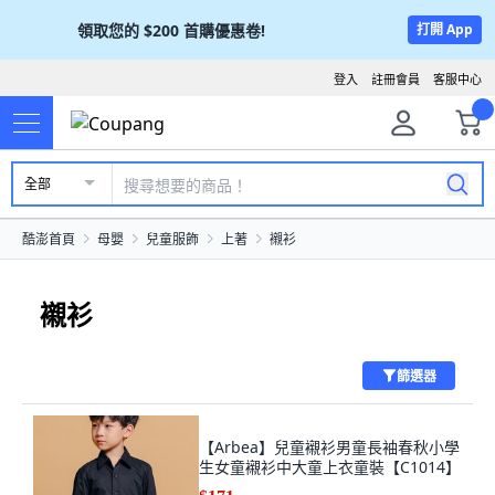
領取您的
$200
首購優惠卷!
打開 App
登入
註冊會員
客服中心
全部
酷澎首頁
母嬰
兒童服飾
上著
襯衫
襯衫
篩選器
【Arbea】兒童襯衫男童長袖春秋小學
生女童襯衫中大童上衣童裝【C1014】