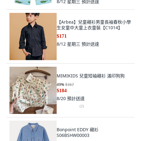
8/12 星期三
預計送達
【Arbea】兒童襯衫男童長袖春秋小學
生女童中大童上衣童裝【C1014】
$171
8/12 星期三
預計送達
MIMIKIDS 兒童短袖襯衫 滿印狗狗
49
%
$367
$184
8/20
預計送達
(
2
)
Bonpoint EDDY 襯衫
S06BSHW00003