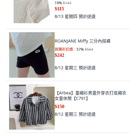
19
%
$143
$115
8/13 星期四
預計送達
ROANJANE Miffy 三分內搭褲
首購折扣價
57
%
$564
$242
8/12 星期三
預計送達
【Arbea】童襯衫男童外穿衣打底襯衣
女童休閒【C791】
$150
8/12 星期三
預計送達