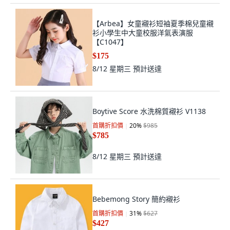
【Arbea】女童襯衫短袖夏季棉兒童襯
衫小學生中大童校服洋氣表演服
【C1047】
$175
8/12 星期三
預計送達
Boytive Score 水洗棉質襯衫 V1138
首購折扣價
20
%
$985
$785
8/12 星期三
預計送達
Bebemong Story 簡約襯衫
首購折扣價
31
%
$627
$427