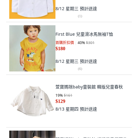
8/12 星期三
預計送達
(
1
)
First Blue 兒童滑冰馬無袖T恤
首購折扣價
40
%
$301
$180
8/12 星期三
預計送達
(
6
)
萱寶媽咪baby童裝館 韓版兒童春秋
19
%
$161
$129
8/13 星期四
預計送達