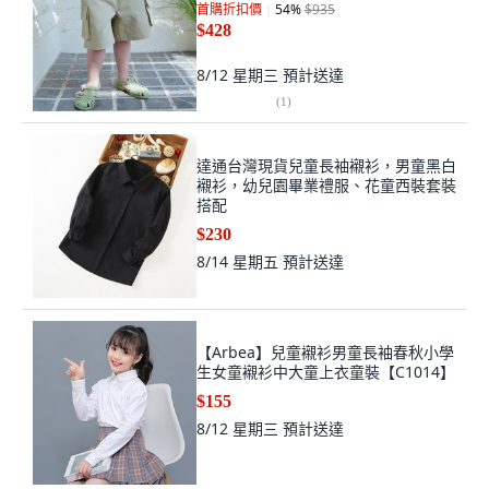
首購折扣價
54
%
$935
$428
8/12 星期三
預計送達
(
1
)
達通台灣現貨兒童長袖襯衫，男童黑白
襯衫，幼兒園畢業禮服、花童西裝套裝
搭配
$230
8/14 星期五
預計送達
【Arbea】兒童襯衫男童長袖春秋小學
生女童襯衫中大童上衣童裝【C1014】
$155
8/12 星期三
預計送達