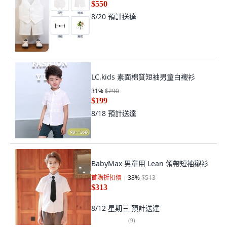
$550
8/20
預計送達
LC.kids 素面棉質短袖男童白襯衫
31
%
$290
$199
8/18
預計送達
BabyMax 男童用 Lean 領帶短袖襯衫
首購折扣價
38
%
$513
$313
8/12 星期三
預計送達
(
9
)