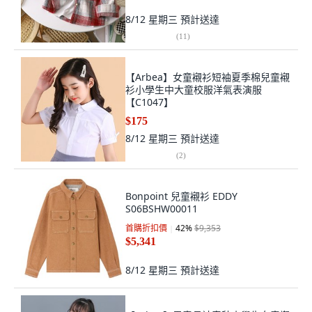
8/12 星期三
預計送達
(
11
)
【Arbea】女童襯衫短袖夏季棉兒童襯
衫小學生中大童校服洋氣表演服
【C1047】
$175
8/12 星期三
預計送達
(
2
)
Bonpoint 兒童襯衫 EDDY
S06BSHW00011
首購折扣價
42
%
$9,353
$5,341
8/12 星期三
預計送達