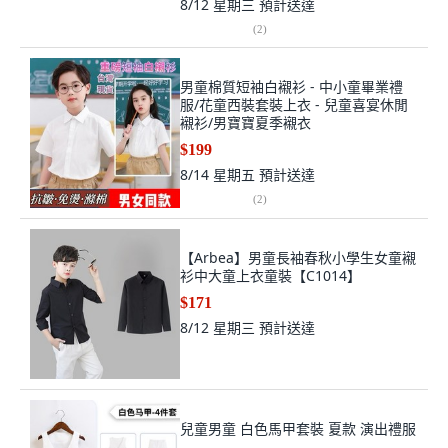
8/12 星期三
預計送達
(
2
)
男童棉質短袖白襯衫 - 中小童畢業禮
服/花童西裝套裝上衣 - 兒童喜宴休閒
襯衫/男寶寶夏季襯衣
$199
8/14 星期五
預計送達
(
2
)
【Arbea】男童長袖春秋小學生女童襯
衫中大童上衣童裝【C1014】
$171
8/12 星期三
預計送達
兒童男童 白色馬甲套裝 夏款 演出禮服