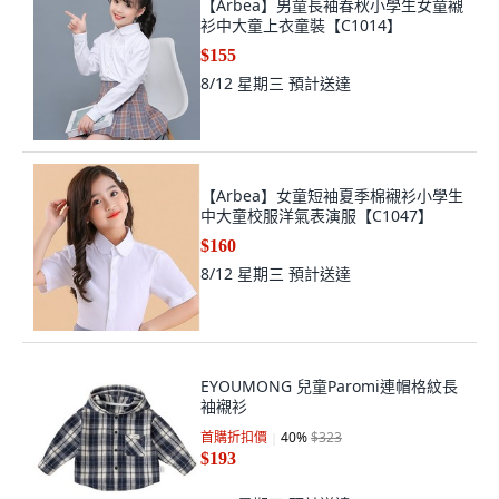
【Arbea】男童長袖春秋小學生女童襯
衫中大童上衣童裝【C1014】
$155
8/12 星期三
預計送達
【Arbea】女童短袖夏季棉襯衫小學生
中大童校服洋氣表演服【C1047】
$160
8/12 星期三
預計送達
EYOUMONG 兒童Paromi連帽格紋長
袖襯衫
首購折扣價
40
%
$323
$193