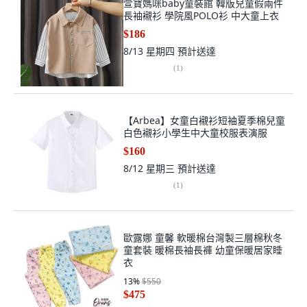
萱寶媽咪baby童裝館 韓版兒童假兩件
長袖襯衫 學院風POLO衫 中大童上衣
$186
8/13 星期四
預計送達
(
1
)
【Arbea】女童白襯衫短袖夏季棉兒童
白色襯衫小學生中大童校服表演服
$160
8/12 星期三
預計送達
(
1
)
歐露娜 童馨 軟暖棉台灣製三層棉秋冬
童套裝 暖棉長袖長褲 幼童保暖居家睡
衣
13
%
$550
$475