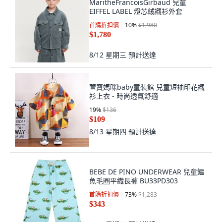
MaritheFrancoisGirbaud 兒童
EIFFEL LABEL 燈芯絨襯衫外套
首購折扣價
10
%
$1,980
$1,780
8/12 星期三
預計送達
萱寶媽咪baby童裝館 兒童短袖印花襯
衫上衣 - 時尚透氣舒適
19
%
$136
$109
8/13 星期四
預計送達
BEBE DE PINO UNDERWEAR 兒童鱷
魚毛圈平織長褲 BU33PD303
首購折扣價
73
%
$1,283
$343