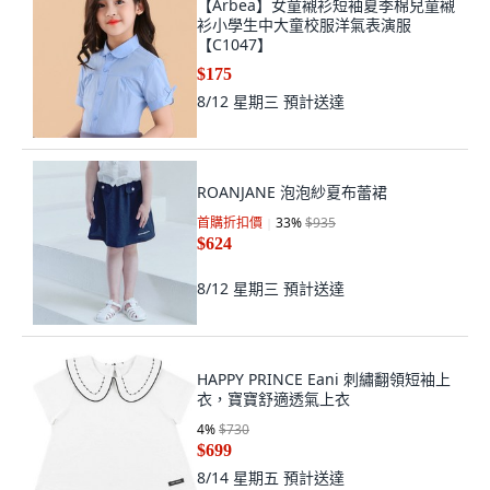
【Arbea】女童襯衫短袖夏季棉兒童襯
衫小學生中大童校服洋氣表演服
【C1047】
$175
8/12 星期三
預計送達
ROANJANE 泡泡紗夏布蕾裙
首購折扣價
33
%
$935
$624
8/12 星期三
預計送達
HAPPY PRINCE Eani 刺繡翻領短袖上
衣，寶寶舒適透氣上衣
4
%
$730
$699
8/14 星期五
預計送達