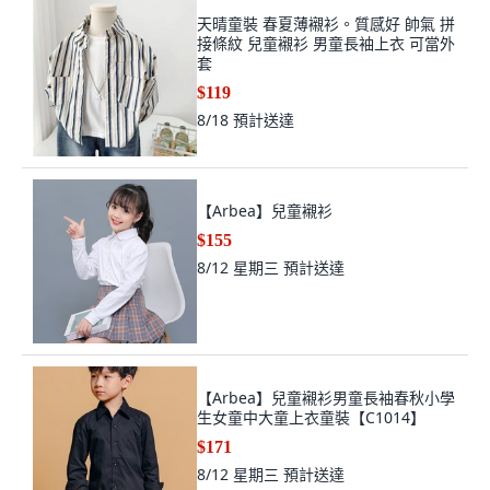
天晴童裝 春夏薄襯衫。質感好 帥氣 拼
接條紋 兒童襯衫 男童長袖上衣 可當外
套
$119
8/18
預計送達
【Arbea】兒童襯衫
$155
8/12 星期三
預計送達
【Arbea】兒童襯衫男童長袖春秋小學
生女童中大童上衣童裝【C1014】
$171
8/12 星期三
預計送達