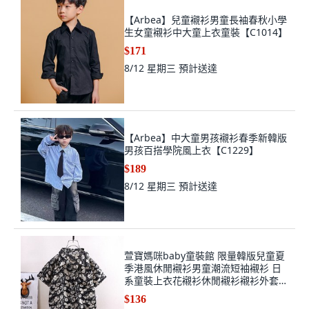
【Arbea】兒童襯衫男童長袖春秋小學
生女童襯衫中大童上衣童裝【C1014】
$171
8/12 星期三
預計送達
【Arbea】中大童男孩襯衫春季新韓版
男孩百搭學院風上衣【C1229】
$189
8/12 星期三
預計送達
萱寶媽咪baby童裝館 限量韓版兒童夏
季港風休閒襯衫男童潮流短袖襯衫 日
系童裝上衣花襯衫休閒襯衫襯衫外套兒
童立領短袖襯衫上衣 童裝出清
$136