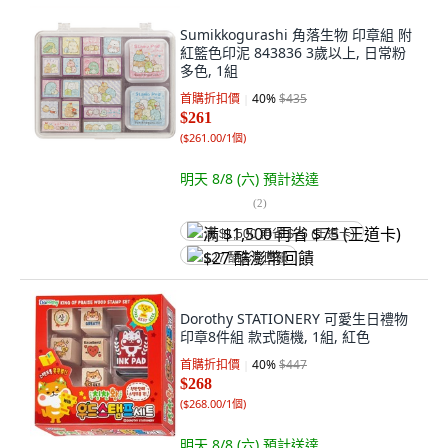
Sumikkogurashi 角落生物 印章組 附
紅籃色印泥 843836 3歲以上, 日常粉
多色, 1組
首購折扣價
40
%
$435
$261
(
$261.00/1個
)
明天 8/8 (六)
預計送達
(
2
)
满 $1,500 再省 $75 (王道卡)
$27 酷澎幣回饋
Dorothy STATIONERY 可愛生日禮物
印章8件組 款式隨機, 1組, 紅色
首購折扣價
40
%
$447
$268
(
$268.00/1個
)
明天 8/8 (六)
預計送達