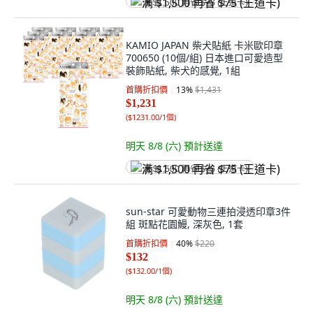
满 $1,500 再省 $75 (王道卡)
KAMIO JAPAN 柴犬貼紙 卡米歐印章
700650 (10個/組) 日本進口可愛造型
裝飾貼紙, 柴犬的感覺, 1組
首購折扣價
13
%
$1,431
$1,231
(
$1231.00/1個
)
明天 8/8 (六)
預計送達
满 $1,500 再省 $75 (王道卡)
sun-star 可愛動物三連拍浸透印章3件
組 斑點花園鰻, 深灰色, 1套
首購折扣價
40
%
$220
$132
(
$132.00/1個
)
明天 8/8 (六)
預計送達