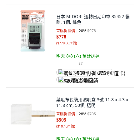
日本 MIDORI 迴轉日期印章 35452 貓
咪, 1個, 綠色
首購折扣價
20
%
$978
$778
(
$778.00/1個
)
明天 8/8 (六)
預計送達
(
1
)
满 $1,500 再省 $75 (王道卡)
$26 酷澎幣回饋
菜瓜布包裝用透明盒 3號 11.8 x 4.3 x
11.8 cm, 50個, 透明
首購折扣價
28
%
$705
$505
(
$10.10/1個
)
明天 8/8 (六)
預計送達