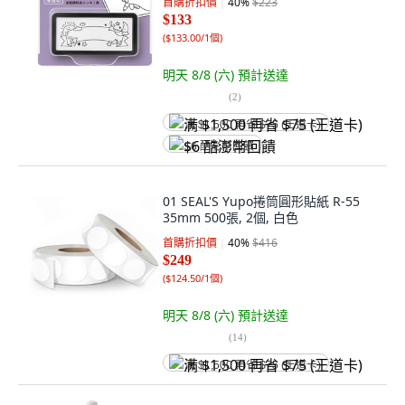
首購折扣價
40
%
$223
$133
(
$133.00/1個
)
明天 8/8 (六)
預計送達
(
2
)
满 $1,500 再省 $75 (王道卡)
$6 酷澎幣回饋
01 SEAL'S Yupo捲筒圓形貼紙 R-55
35mm 500張, 2個, 白色
首購折扣價
40
%
$416
$249
(
$124.50/1個
)
明天 8/8 (六)
預計送達
(
14
)
满 $1,500 再省 $75 (王道卡)