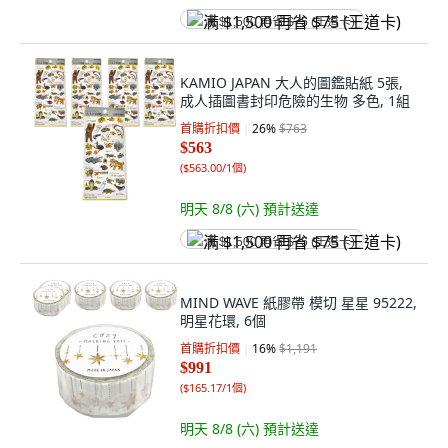
满 $1,500 再省 $75 (王道卡)
KAMIO JAPAN 大人的圖鑑貼紙 5張,
成人插圖書封印危險的生物 多色, 1組
首購折扣價
26
%
$763
$563
(
$563.00/1個
)
明天 8/8 (六)
預計送達
满 $1,500 再省 $75 (王道卡)
MIND WAVE 紙膠帶 模切 星星 95222,
明星花環, 6個
首購折扣價
16
%
$1,191
$991
(
$165.17/1個
)
明天 8/8 (六)
預計送達