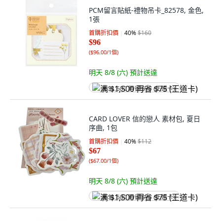
PCM留言貼紙-禮物吊卡_82578, 金色,
1張
首購折扣價
40
%
$160
$96
(
$96.00/1個
)
明天 8/8 (六)
預計送達
满 $1,500 再省 $75 (王道卡)
CARD LOVER 信的戀人 素材包, 夏日
序曲, 1包
首購折扣價
40
%
$112
$67
(
$67.00/1個
)
明天 8/8 (六)
預計送達
满 $1,500 再省 $75 (王道卡)