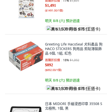
首購折扣價
11
%
$1,691
$1,491
(
$1491.00/1個
)
明天 8/8 (六)
預計送達
满 $1,500 再省 $75 (王道卡)
Greeting Life HacoSeal 犬科產品 狗
HACO STICKERS 狗用品 剪貼簿裝飾
品 6個, 1組, 紅色
首購折扣價
18
%
$1,092
$892
(
$892.00/1個
)
明天 8/8 (六)
預計送達
满 $1,500 再省 $75 (王道卡)
日本 MIDORI 手繪浸透印章 35508 S
北極熊, 1個, 黑