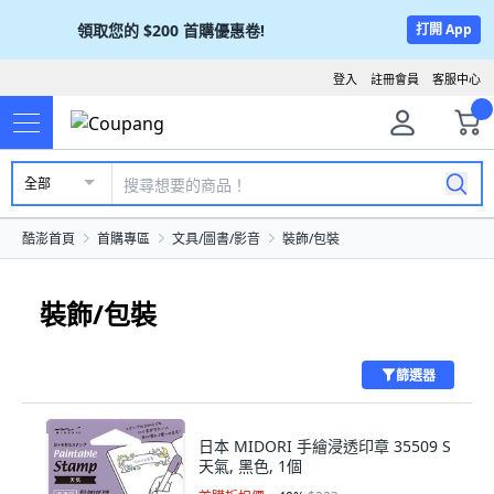
領取您的
$200
首購優惠卷!
打開 App
登入
註冊會員
客服中心
全部
酷澎首頁
首購專區
文具/圖書/影音
裝飾/包裝
裝飾/包裝
篩選器
日本 MIDORI 手繪浸透印章 35509 S
天氣, 黑色, 1個