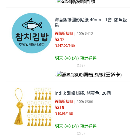
$22 酷澎幣回饋
海苔飯捲圓形貼紙 40mm, 1套, 鮪魚飯
捲
首購折扣價
40
%
$412
$247
(
$247.00/1個
)
明天 8/8 (六)
預計送達
(
182
)
满 $1,500 再省 $75 (王道卡)
indi.k 雅緻綁繩, 赭黃色, 20個
首購折扣價
40
%
$366
$219
(
$10.95/1個
)
明天 8/8 (六)
預計送達
(
276
)