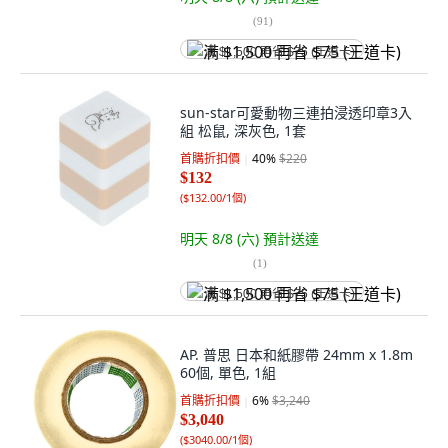
(
91
)
满 $1,500 再省 $75 (王道卡)
sun-star可愛動物三連拍浸透印章3入
組 松鼠, 深灰色, 1套
首購折扣價
40
%
$220
$132
(
$132.00/1個
)
明天 8/8 (六)
預計送達
(
1
)
满 $1,500 再省 $75 (王道卡)
AP. 普思 日本和紙膠帶 24mm x 1.8m
60個, 單色, 1組
首購折扣價
6
%
$3,240
$3,040
(
$3040.00/1個
)