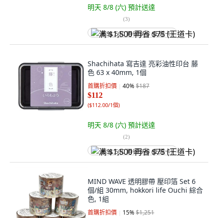
明天 8/8 (六)
預計送達
(
3
)
满 $1,500 再省 $75 (王道卡)
Shachihata 寫吉達 亮彩油性印台 藤
色 63 x 40mm, 1個
首購折扣價
40
%
$187
$112
(
$112.00/1個
)
明天 8/8 (六)
預計送達
(
2
)
满 $1,500 再省 $75 (王道卡)
MIND WAVE 透明膠帶 壓印箔 Set 6
個/組 30mm, hokkori life Ouchi 綜合
色, 1組
首購折扣價
15
%
$1,251