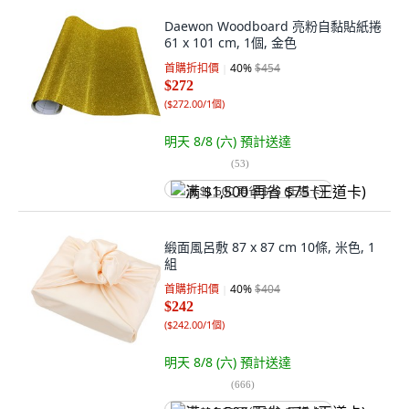
Daewon Woodboard 亮粉自黏貼紙捲
61 x 101 cm, 1個, 金色
首購折扣價
40
%
$454
$272
(
$272.00/1個
)
明天 8/8 (六)
預計送達
(
53
)
满 $1,500 再省 $75 (王道卡)
緞面風呂敷 87 x 87 cm 10條, 米色, 1
組
首購折扣價
40
%
$404
$242
(
$242.00/1個
)
明天 8/8 (六)
預計送達
(
666
)