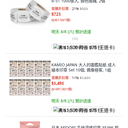
R-51 1000張入, 顏色隨機, 2個
首購折扣價
21
%
$923
$723
(
$361.50/1個
)
明天 8/8 (六)
預計送達
(
10
)
满 $1,500 再省 $75 (王道卡)
KAMIO JAPAN 大人的圖鑑貼紙 成人
繪本印章 Set 10個, 偶像極客, 1組
首購折扣價
11
%
$1,691
$1,491
(
$1491.00/1個
)
明天 8/8 (六)
預計送達
满 $1,500 再省 $75 (王道卡)
日本 MIDORI 手繪浸透印章 35396 貓