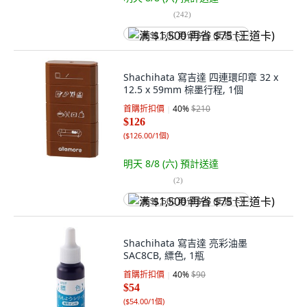
(
242
)
满 $1,500 再省 $75 (王道卡)
Shachihata 寫吉達 四連環印章 32 x
12.5 x 59mm 棕墨行程, 1個
首購折扣價
40
%
$210
$126
(
$126.00/1個
)
明天 8/8 (六)
預計送達
(
2
)
满 $1,500 再省 $75 (王道卡)
Shachihata 寫吉達 亮彩油墨
SAC8CB, 縹色, 1瓶
首購折扣價
40
%
$90
$54
(
$54.00/1個
)