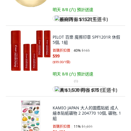
明天 8/8 (六)
預計送達
最高再省 $152 (王道卡)
PILOT 百樂 魔擦印章 SPF1201R 休假
5個, 1組
首購折扣價
40
%
$165
$99
(
$99.00/1個
)
明天 8/8 (六)
預計送達
(
1
)
满 $1,500 再省 $75 (王道卡)
KAMIO JAPAN 大人的圖鑑貼紙 成人
繪本貼紙礦物 2 204770 10個, 礦物, 1
組
首購折扣價
11
%
$1,691