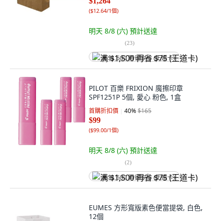
$1,264
(
$12.64/1個
)
明天 8/8 (六)
預計送達
(
23
)
满 $1,500 再省 $75 (王道卡)
PILOT 百樂 FRIXION 魔擦印章
SPF1251P 5個, 愛心 粉色, 1盒
首購折扣價
40
%
$165
$99
(
$99.00/1個
)
明天 8/8 (六)
預計送達
(
2
)
满 $1,500 再省 $75 (王道卡)
EUMES 方形寬版素色便當提袋, 白色,
12個