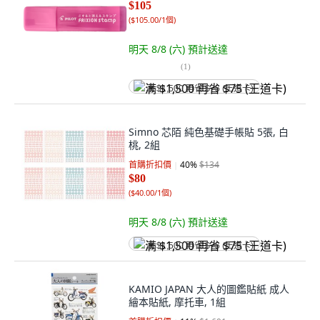
$105
(
$105.00/1個
)
明天 8/8 (六)
預計送達
(
1
)
满 $1,500 再省 $75 (王道卡)
Simno 芯陌 純色基礎手帳貼 5張, 白
桃, 2組
首購折扣價
40
%
$134
$80
(
$40.00/1個
)
明天 8/8 (六)
預計送達
满 $1,500 再省 $75 (王道卡)
KAMIO JAPAN 大人的圖鑑貼紙 成人
繪本貼紙, 摩托車, 1組