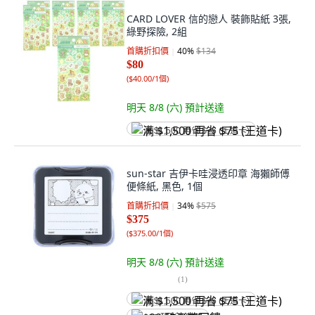
CARD LOVER 信的戀人 裝飾貼紙 3張,
綠野探險, 2組
首購折扣價
40
%
$134
$80
(
$40.00/1個
)
明天 8/8 (六)
預計送達
满 $1,500 再省 $75 (王道卡)
sun-star 吉伊卡哇浸透印章 海獺師傅
便條紙, 黑色, 1個
首購折扣價
34
%
$575
$375
(
$375.00/1個
)
明天 8/8 (六)
預計送達
(
1
)
满 $1,500 再省 $75 (王道卡)