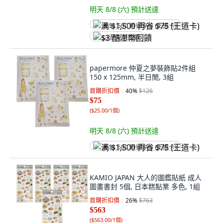
明天 8/8 (六)
預計送達
满 $1,500 再省 $75 (王道卡)
$3 酷澎幣回饋
papermore 仲夏之夢裝飾貼2件組
150 x 125mm, 半日閒, 3組
首購折扣價
40
%
$126
$75
(
$25.00/1個
)
明天 8/8 (六)
預計送達
满 $1,500 再省 $75 (王道卡)
KAMIO JAPAN 大人的圖鑑貼紙 成人
圖畫書封 5個, 日本糕點業 多色, 1組
首購折扣價
26
%
$763
$563
(
$563.00/1個
)