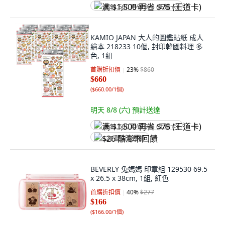
满 $1,500 再省 $75 (王道卡)
KAMIO JAPAN 大人的圖鑑貼紙 成人
繪本 218233 10個, 封印韓國料理 多
色, 1組
首購折扣價
23
%
$860
$660
(
$660.00/1個
)
明天 8/8 (六)
預計送達
满 $1,500 再省 $75 (王道卡)
$26 酷澎幣回饋
BEVERLY 兔媽媽 印章組 129530 69.5
x 26.5 x 38cm, 1組, 紅色
首購折扣價
40
%
$277
$166
(
$166.00/1個
)