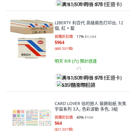
满 $1,500 再省 $75 (王道卡)
LIBERTY 利百代 高級兩色打印台, 12
個, 紅 + 藍
首購折扣價
17
%
$1,164
$964
(
$80.33/1個
)
明天 8/8 (六)
預計送達
(
7
)
满 $1,500 再省 $75 (王道卡)
$35 酷澎幣回饋
CARD LOVER 信的戀人 裝飾貼紙 失焦
宇宙系列 3入, 色彩波動 多色, 3組
首購折扣價
40
%
$108
$64
(
$21.33/1個
)