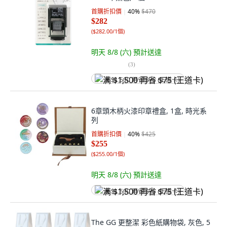
首購折扣價
40
%
$470
$282
(
$282.00/1個
)
明天 8/8 (六)
預計送達
(
3
)
满 $1,500 再省 $75 (王道卡)
6章頭木柄火漆印章禮盒, 1盒, 時光系
列
首購折扣價
40
%
$425
$255
(
$255.00/1個
)
明天 8/8 (六)
預計送達
满 $1,500 再省 $75 (王道卡)
The GG 更整潔 彩色紙購物袋, 灰色, 5