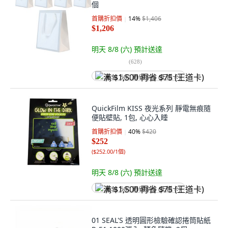
個
首購折扣價
14
%
$1,406
$1,206
明天 8/8 (六)
預計送達
(
628
)
满 $1,500 再省 $75 (王道卡)
QuickFilm KISS 夜光系列 靜電無痕隨
便貼壁貼, 1包, 心心入睡
首購折扣價
40
%
$420
$252
(
$252.00/1個
)
明天 8/8 (六)
預計送達
满 $1,500 再省 $75 (王道卡)
01 SEAL'S 透明圓形檢驗確認捲筒貼紙