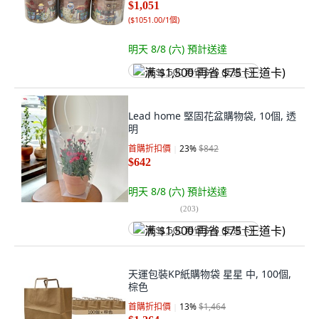
$1,051
(
$1051.00/1個
)
明天 8/8 (六)
預計送達
满 $1,500 再省 $75 (王道卡)
Lead home 堅固花盆購物袋, 10個, 透
明
首購折扣價
23
%
$842
$642
明天 8/8 (六)
預計送達
(
203
)
满 $1,500 再省 $75 (王道卡)
天運包裝KP紙購物袋 星星 中, 100個,
棕色
首購折扣價
13
%
$1,464