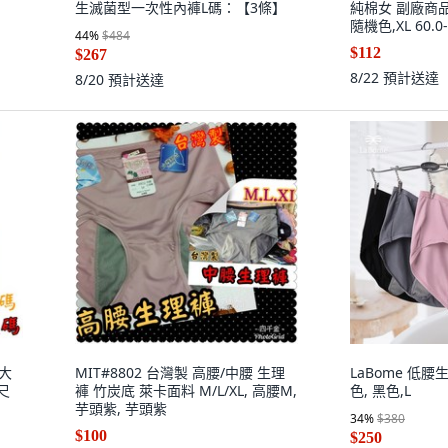
生滅菌型一次性內褲L碼：【3條】
純棉女 副廠商品
隨機色,XL 60.0
44
%
$484
$112
$267
8/22
預計送達
8/20
預計送達
加大
MIT#8802 台灣製 高腰/中腰 生理
LaBome 低腰
尺
褲 竹炭底 萊卡面料 M/L/XL, 高腰M,
色, 黑色,L
芋頭紫, 芋頭紫
34
%
$380
$100
$250