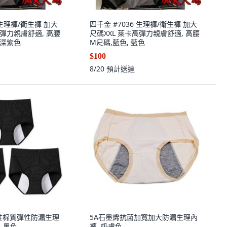
 生理褲/衛生褲 加大
四千金 #7036 生理褲/衛生褲 加大
高彈力親膚舒適, 高腰
尺碼XXL 萊卡高彈力親膚舒適, 高腰
 深紫色
M尺碼,藍色, 藍色
$100
8/20
預計送達
 女性棉質彈性防漏生理
5A石墨烯抗菌加寬加大防漏生理內
, 黑色
褲, 奶膚色