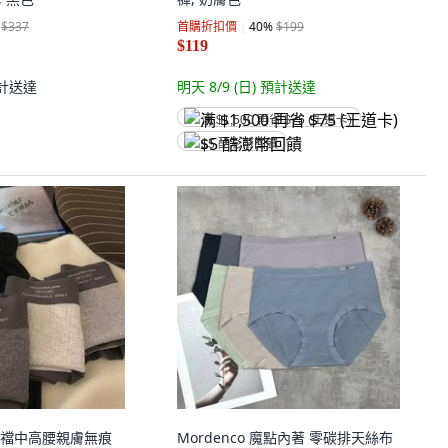
$337
首購折扣價
40
%
$199
$119
計送達
明天 8/9 (日)
預計送達
满 $1,500 再省 $75 (王道卡)
$5 酷澎幣回饋
襠中高腰親膚無痕
Mordenco 魔點內著 零碳排天絲布