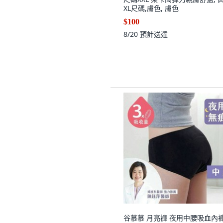
XL尺碼,膚色, 膚色
$100
8/20
預計送達
谷慕慕 月亮褲 夜用中腰吸血內褲