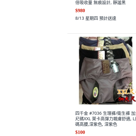
倍吸收量 無痕設計, 靜謐黑
$980
8/13 星期四
預計送達
四千金 #7036 生理褲/衛生褲 
尺碼XXL 萊卡高彈力親膚舒適, L
碼高腰,深紫色, 深紫色
$100