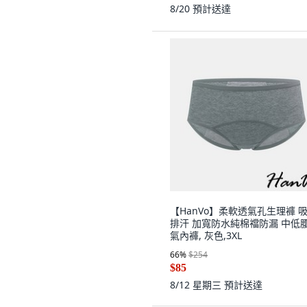
8/20
預計送達
【HanVo】柔軟透氣孔生理褲 
排汗 加寬防水純棉襠防漏 中低腰
氣內褲, 灰色,3XL
66
%
$254
$85
8/12 星期三
預計送達