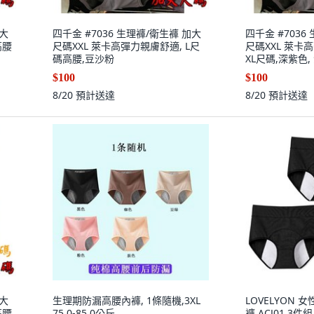
加大
四千金 #7036 生理褲/衛生褲 加大
四千金 #7036
高腰
尺碼XXL 萊卡高彈力親膚舒適, L尺
尺碼XXL 萊卡
碼高腰,豆沙粉
XL尺碼,深紫色,
$100
$100
8/20
預計送達
8/20
預計送達
加大
生理期防漏高腰內褲, 1條隨機,3XL
LOVELYON
高腰
75.0-85.0公斤
褲 ACJ01 3件組