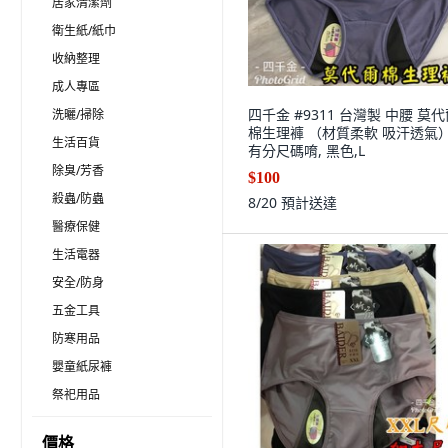
居家清潔劑
衛生紙/紙巾
收納整理
成人專區
四千金 #9311 台灣製 中腰 莫
洗曬/掃除
棉生理褲 （材質柔軟 吸汗透氣）
生活百貨
有分尺碼唷, 黑色,L
除臭/芳香
$100
殺蟲/防蟲
8/20
預計送達
醫療保健
生活電器
安全/防身
五金工具
防寒用品
嬰童紙尿褲
祭祀用品
價格