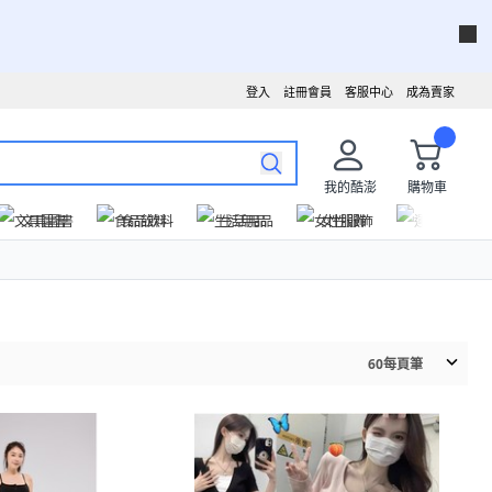
登入
註冊會員
客服中心
成為賣家
我的酷澎
購物車
文具圖書
食品飲料
生活用品
女性服飾
運動戶外
60
每頁筆