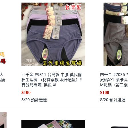
加大
四千金 #9311 台灣製 中腰 莫代爾
四千金 #7036
高腰
棉生理褲 （材質柔軟 吸汗透氣）‼
尺碼XXL 萊卡
有分尺碼唷, 黑色,XL
M尺碼（第二張圖
$100
$100
8/20
預計送達
8/20
預計送達