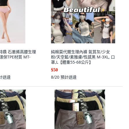
夢特嬌 石墨烯高腰生理
純棉莫代爾生理內褲 氣質灰/少女
環保TPE材質 MT-
粉/天空藍/素雅膚/性感黑 M-3XL, 口
罩,L【體重55-68公斤】
$50
計送達
8/20
預計送達