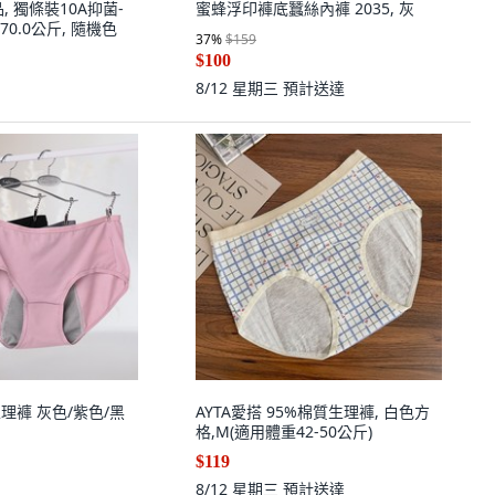
, 獨條裝10A抑菌-
蜜蜂浮印褲底蠶絲內褲 2035, 灰
-70.0公斤, 隨機色
37
%
$159
$100
8/12 星期三
預計送達
生理褲 灰色/紫色/黑
AYTA愛搭 95%棉質生理褲, 白色方
格,M(適用體重42-50公斤)
$119
8/12 星期三
預計送達