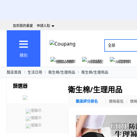
加到我的最愛
申請入駐
全部
類別
爸氣父親節
火箭速配
火箭跨境
酷澎首頁
生活日用
衛生棉/生理用品
衛生棉/生理用品
篩選器
衛生棉/生理用品
酷澎評分排名
價格最低
價
僅顯示
僅顯示
僅顯示