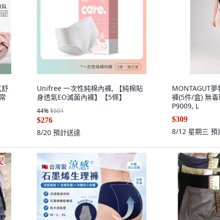
氣舒
Unifree 一次性純棉內褲, 【純棉貼
MONTAGUT
正常
身透氣EO滅菌內褲】【5條】
褲(5件/盒) 無毒
P9009, L
44
%
$501
$309
$276
8/12 星期三
預
8/20
預計送達