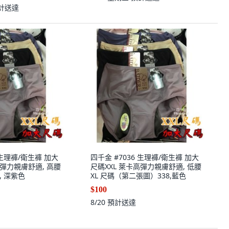
計送達
 生理褲/衛生褲 加大
四千金 #7036 生理褲/衛生褲 加大
高彈力親膚舒適, 高腰
尺碼XXL 萊卡高彈力親膚舒適, 低腰
, 深紫色
XL 尺碼（第二張圖）338,藍色
$100
8/20
預計送達