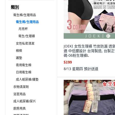
類別
衛生棉/生理用品
衛生棉/生理用品
月亮杯
衛生/生理褲
女性私密清潔
JOEKI 女性生理褲 竹炭防漏 透
適 中低腰設計 台灣製造, 台製
棉條
碼-06粉生理褲L
護墊
$199
夜用衛生棉
8/13 星期四
預計送達
日用衛生棉
成人紙尿褲/護墊
衣物清潔劑
浴室用品
成人紙尿褲/尿片
廚房用具