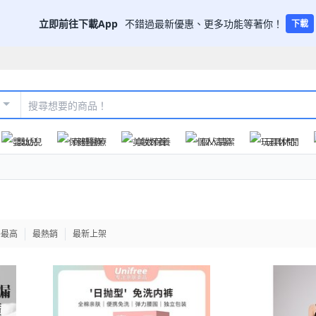
立即前往下載App
不錯過最新優惠、更多功能等著你！
下載
嬰幼兒
保健醫療
美妝保養
個人清潔
玩具休閒
格最高
最熱銷
最新上架