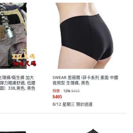
 生理褲/衛生褲 加大
SWEAR 思薇爾 i菲卡系列 素面 中腰
高彈力親膚舒適, 低腰
夜用型 生理褲, 黑色
）338,黑色, 黑色
特價
10
%
$450
$405
8/12 星期三
預計送達