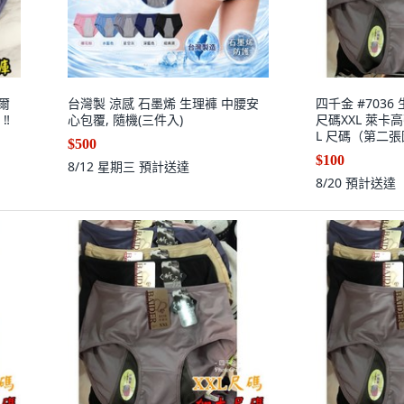
代爾
台灣製 涼感 石墨烯 生理褲 中腰安
四千金 #7036
‼
心包覆, 隨機(三件入)
尺碼XXL 萊卡
L 尺碼（第二張
$500
$100
8/12 星期三
預計送達
8/20
預計送達