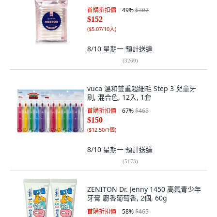
首購折扣價
49
%
$302
$152
(
$5.07/10入
)
8/10 星期一
預計送達
(
3269
)
vuca 溫和雙重超細毛 Step 3 兒童牙
刷, 混合色, 12入, 1套
首購折扣價
67
%
$465
$150
(
$12.50/1個
)
8/10 星期一
預計送達
(
5173
)
ZENITON Dr. Jenny 1450 高氟青少年
牙膏 麝香葡萄香, 2個, 60g
首購折扣價
58
%
$465