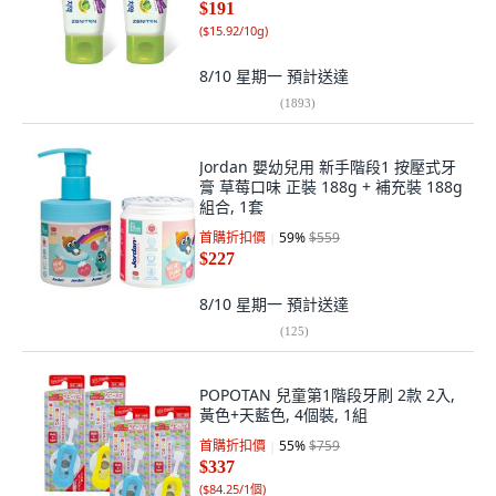
$191
(
$15.92/10g
)
8/10 星期一
預計送達
(
1893
)
Jordan 嬰幼兒用 新手階段1 按壓式牙
膏 草莓口味 正裝 188g + 補充裝 188g
組合, 1套
首購折扣價
59
%
$559
$227
8/10 星期一
預計送達
(
125
)
POPOTAN 兒童第1階段牙刷 2款 2入,
黃色+天藍色, 4個裝, 1組
首購折扣價
55
%
$759
$337
(
$84.25/1個
)