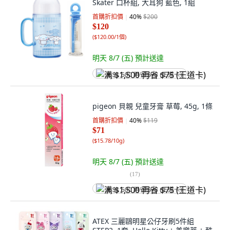
Skater 口杯組, 大耳狗 藍色, 1組
首購折扣價
40
%
$200
$120
(
$120.00/1個
)
明天 8/7 (五)
預計送達
满 $1,500 再省 $75 (王道卡)
pigeon 貝親 兒童牙膏 草莓, 45g, 1條
首購折扣價
40
%
$119
$71
(
$15.78/10g
)
明天 8/7 (五)
預計送達
(
17
)
满 $1,500 再省 $75 (王道卡)
ATEX 三麗鷗明星公仔牙刷5件組