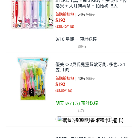
STEP2, 1套, Hello Kitty + 美樂蒂 + 酷
洛米 + 大耳狗喜拿 + 帕恰狗, 5入
首購折扣價
54
%
$420
$192
(
$38.40/1個
)
8/10 星期一
預計送達
(
594
)
優美 C-2貝氏兒童超軟牙刷, 多色, 24
支, 1包
首購折扣價
40
%
$320
$192
(
$8.00/1個
)
明天 8/7 (五)
預計送達
(
17
)
满 $1,500 再省 $75 (王道卡)