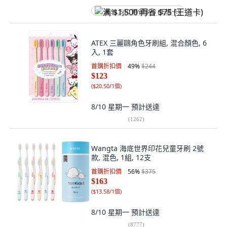
满 $1,500 再省 $75 (王道卡)
ATEX 三麗鷗角色牙刷組, 混合顏色, 6
入, 1套
首購折扣價
49
%
$244
$123
(
$20.50/1個
)
8/10 星期一
預計送達
(
1262
)
Wangta 海底世界印花兒童牙刷 2號
款, 混色, 1組, 12支
首購折扣價
56
%
$375
$163
(
$13.58/1個
)
8/10 星期一
預計送達
(
8777
)