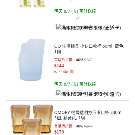
明天 8/7 (五)
預計送達
(
7
)
满 $1,500 再省 $75 (王道卡)
OO 生活輔具 小缺口軟杯 60ml, 藍色,
1個
首購折扣價
40
%
$240
$144
(
$144.00/1個
)
明天 8/7 (五)
預計送達
满 $1,500 再省 $75 (王道卡)
OMORY 輕奢透明方形漱口杯 330ml
3個, 藤黃色, 1組
首購折扣價
40
%
$297
$178