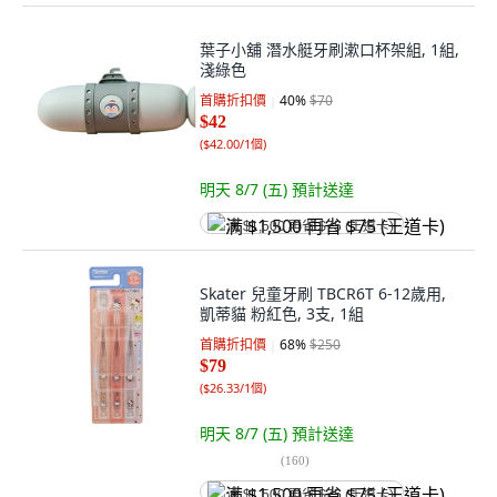
葉子小舖 潛水艇牙刷漱口杯架組, 1組,
淺綠色
首購折扣價
40
%
$70
$42
(
$42.00/1個
)
明天 8/7 (五)
預計送達
满 $1,500 再省 $75 (王道卡)
Skater 兒童牙刷 TBCR6T 6-12歲用,
凱蒂貓 粉紅色, 3支, 1組
首購折扣價
68
%
$250
$79
(
$26.33/1個
)
明天 8/7 (五)
預計送達
(
160
)
满 $1,500 再省 $75 (王道卡)