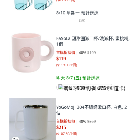
8/10 星期一
預計送達
(
56
)
FaSoLa 甜甜圈漱口杯/洗漱杯, 蜜桃粉,
1個
首購折扣價
40
%
$199
$119
(
$119.00/1個
)
明天 8/7 (五)
預計送達
满 $1,500 再省 $75 (王道卡)
YoGoMoJi 304不鏽鋼漱口杯, 白色, 2
個
首購折扣價
40
%
$359
$215
(
$107.50/1個
)