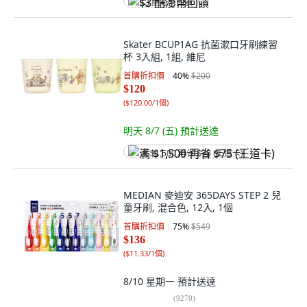
$3 酷澎幣回饋
Skater BCUP1AG 抗菌漱口牙刷練習
杯 3入組, 1組, 維尼
首購折扣價
40
%
$200
$120
(
$120.00/1個
)
明天 8/7 (五)
預計送達
满 $1,500 再省 $75 (王道卡)
MEDIAN 麥迪安 365DAYS STEP 2 兒
童牙刷, 混合色, 12入, 1個
首購折扣價
75
%
$549
$136
(
$11.33/1個
)
8/10 星期一
預計送達
(
9270
)