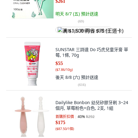
$261
明天 8/7 (五)
預計送達
(
69
)
满 $1,500 再省 $75 (王道卡)
SUNSTAR 三詩達 Do 巧虎兒童牙膏 草
莓, 1條, 70g
$55
(
$7.86/10g
)
後天 8/8 (六)
預計送達
(
616
)
Dailylike Bonbon 幼兒矽膠牙刷 3~24
個月, 草莓粉色+白色, 2支, 1組
首購折扣價
40
%
$292
$175
(
$87.50/1個
)