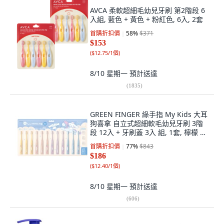
AVCA 柔軟超細毛幼兒牙刷 第2階段 6
入組, 藍色 + 黃色 + 粉紅色, 6入, 2套
首購折扣價
58
%
$371
$153
(
$12.75/1個
)
8/10 星期一
預計送達
(
1835
)
GREEN FINGER 綠手指 My Kids 大耳
狗喜拿 自立式超細軟毛幼兒牙刷 3階
段 12入 + 牙刷蓋 3入 組, 1套, 檸檬 +
粉紅色 + 紫色 + 藍色, 15入
首購折扣價
77
%
$843
$186
(
$12.40/1個
)
8/10 星期一
預計送達
(
606
)