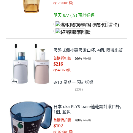
(
$178.00/1個
)
明天 8/7 (五)
預計送達
满 $1,500 再省 $75 (王道卡)
$7 酷澎幣回饋
吸盤式倒掛磁吸漱口杯, 4個, 隨機出貨
首購折扣價
66
%
$643
$216
(
$54.00/1個
)
8/10 星期一
預計送達
(
239
)
日本 oka PLYS base速乾設計漱口杯,
1個, 藍色
首購折扣價
40
%
$170
$102
(
$102.00/1個
)