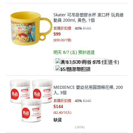
Skater 可吊掛塑膠水杯 漱口杯 玩具總
動員 200ml, 黃色, 1個
首購折扣價
40
%
$165
$99
(
$99.00/1個
)
明天 8/7 (五)
預計送達
满 $1,500 再省 $75 (王道卡)
$5 酷澎幣回饋
MEDIENCE 嬰幼兒用圓頭棉花棒, 200
入, 3個
首購折扣價
40
%
$240
$144
(
$2.40/10入
)
缺貨
(
2656
)