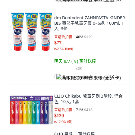
dm Dontodent ZAHNPASTA KINDER
BIS 覆盆子兒童牙膏 0~6歲, 100ml, 1
入, 3條
首購折扣價
40
%
$129
$77
(
$2.57/10ml
)
明天 8/7 (五)
預計送達
(
39
)
满 $1,500 再省 $75 (王道卡)
CLIO Chikabu 兒童牙刷 3階段, 混合
色, 10入, 1套
首購折扣價
71
%
$418
$120
(
$12.00/1個
)
8/10 星期一
預計送達