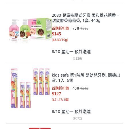
2080 兒童按壓式牙膏 柔和棉花糖香 +
甜蜜麝香葡萄香, 1套, 440g
首購折扣價
75
%
$585
$145
(
$3.30/10g
)
8/10 星期一
預計送達
(
1126
)
kids safe 第1階段 嬰幼兒牙刷, 隨機出
貨, 1入, 6個
首購折扣價
40
%
$212
$127
(
$21.17/1個
)
8/10 星期一
預計送達
(
9872
)