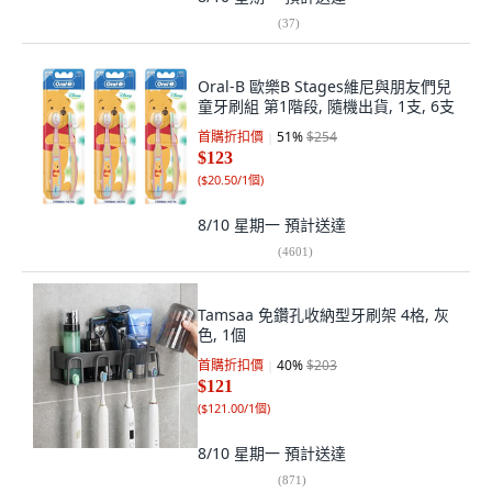
(
37
)
Oral-B 歐樂B Stages維尼與朋友們兒
童牙刷組 第1階段, 隨機出貨, 1支, 6支
首購折扣價
51
%
$254
$123
(
$20.50/1個
)
8/10 星期一
預計送達
(
4601
)
Tamsaa 免鑽孔收納型牙刷架 4格, 灰
色, 1個
首購折扣價
40
%
$203
$121
(
$121.00/1個
)
8/10 星期一
預計送達
(
871
)