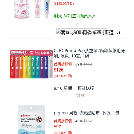
(
$123.00/1套
)
明天 8/7 (五)
預計送達
(
28
)
满 $1,500 再省 $75 (王道卡)
CLIO Pump Pop孩童第2階段超細毛牙
刷, 混色, 10支, 1組
首購折扣價
69
%
$418
$126
(
$12.60/1個
)
8/10 星期一
預計送達
(
5179
)
pigeon 貝親 防蚊蟲貼布, 多色, 1包
首購折扣價
40
%
$162
$97
(
$97.00/1個
)