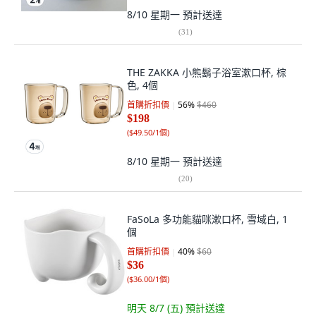
8/10 星期一
預計送達
(
31
)
THE ZAKKA 小熊鬍子浴室漱口杯, 棕
色, 4個
首購折扣價
56
%
$460
$198
(
$49.50/1個
)
8/10 星期一
預計送達
(
20
)
FaSoLa 多功能貓咪漱口杯, 雪域白, 1
個
首購折扣價
40
%
$60
$36
(
$36.00/1個
)
明天 8/7 (五)
預計送達