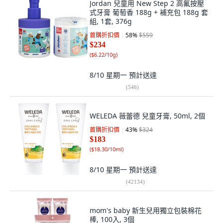
Jordan 兒童用 New Step 2 高氟按壓
式牙膏 葡萄香 188g + 補充包 188g 套
組, 1套, 376g
首購折扣價
58
%
$559
$234
(
$6.22/10g
)
8/10 星期一
預計送達
(
546
)
WELEDA 薇蕾德 兒童牙膏, 50ml, 2個
首購折扣價
43
%
$324
$183
(
$18.30/10ml
)
8/10 星期一
預計送達
(
42134
)
mom's baby 新生兒用獨立包裝棉花
棒, 100入, 3個