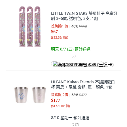
LITTLE TWIN STARS 雙星仙子 兒童牙
刷 3~6歲, 透明色, 3支, 1組
首購折扣價
40
%
$113
$67
(
$22.33/1個
)
明天 8/7 (五)
預計送達
(
2
)
满 $1,500 再省 $75 (王道卡)
LiLFANT Kakao Friends 不鏽鋼漱口
杯 萊恩 + 屁桃 套組, 單一顏色, 1套
首購折扣價
58
%
$422
$177
(
$177.00/1個
)
8/10 星期一
預計送達
(
217
)