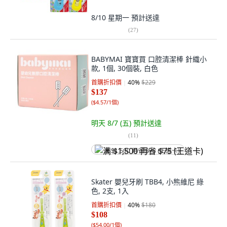
8/10 星期一
預計送達
(
27
)
BABYMAI 寶寶買 口腔清潔棒 針織小
款, 1個, 30個裝, 白色
首購折扣價
40
%
$229
$137
(
$4.57/1個
)
明天 8/7 (五)
預計送達
(
11
)
满 $1,500 再省 $75 (王道卡)
Skater 嬰兒牙刷 TBB4, 小熊維尼 綠
色, 2支, 1入
首購折扣價
40
%
$180
$108
(
$54.00/1個
)