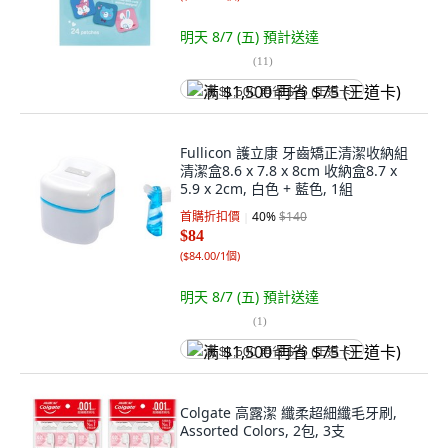
明天 8/7 (五)
預計送達
(
11
)
满 $1,500 再省 $75 (王道卡)
Fullicon 護立康 牙齒矯正清潔收納組
清潔盒8.6 x 7.8 x 8cm 收納盒8.7 x
5.9 x 2cm, 白色 + 藍色, 1組
首購折扣價
40
%
$140
$84
(
$84.00/1個
)
明天 8/7 (五)
預計送達
(
1
)
满 $1,500 再省 $75 (王道卡)
Colgate 高露潔 纖柔超細纖毛牙刷,
Assorted Colors, 2包, 3支