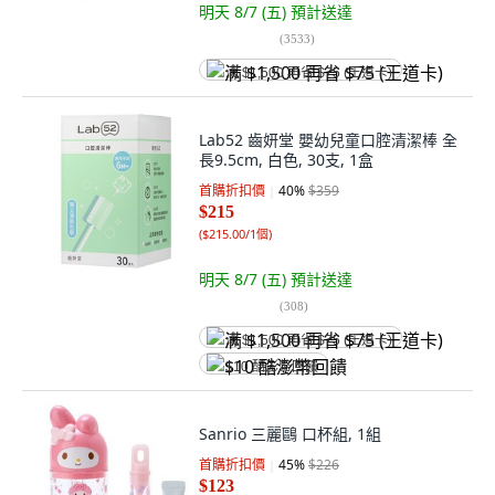
明天 8/7 (五)
預計送達
(
3533
)
满 $1,500 再省 $75 (王道卡)
Lab52 齒妍堂 嬰幼兒童口腔清潔棒 全
長9.5cm, 白色, 30支, 1盒
首購折扣價
40
%
$359
$215
(
$215.00/1個
)
明天 8/7 (五)
預計送達
(
308
)
满 $1,500 再省 $75 (王道卡)
$10 酷澎幣回饋
Sanrio 三麗鷗 口杯組, 1組
首購折扣價
45
%
$226
$123