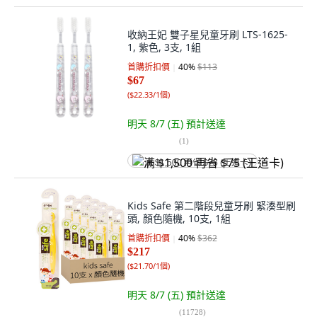
收納王妃 雙子星兒童牙刷 LTS-1625-
1, 紫色, 3支, 1組
首購折扣價
40
%
$113
$67
(
$22.33/1個
)
明天 8/7 (五)
預計送達
(
1
)
满 $1,500 再省 $75 (王道卡)
Kids Safe 第二階段兒童牙刷 緊湊型刷
頭, 顏色隨機, 10支, 1組
首購折扣價
40
%
$362
$217
(
$21.70/1個
)
明天 8/7 (五)
預計送達
(
11728
)