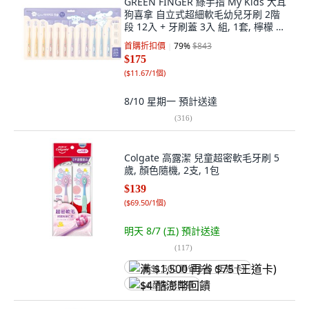
GREEN FINGER 綠手指 My Kids 大耳
狗喜拿 自立式超細軟毛幼兒牙刷 2階
段 12入 + 牙刷蓋 3入 組, 1套, 檸檬 +
粉紅色 + 紫色 + 藍色, 15入
首購折扣價
79
%
$843
$175
(
$11.67/1個
)
8/10 星期一
預計送達
(
316
)
Colgate 高露潔 兒童超密軟毛牙刷 5
歲, 顏色隨機, 2支, 1包
$139
(
$69.50/1個
)
明天 8/7 (五)
預計送達
(
117
)
满 $1,500 再省 $75 (王道卡)
$4 酷澎幣回饋