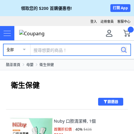
領取您的
$200
首購優惠卷!
打開 App
登入
註冊會員
客服中心
全部
酷澎首頁
母嬰
衛生保健
衛生保健
篩選器
Nuby 口腔清潔棒, 1個
首購折扣價
40
%
$436