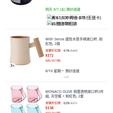
明天 8/7 (五)
預計送達
满 $1,500 再省 $75 (王道卡)
$5 酷澎幣回饋
With Sense 感性木質手柄漱口杯, 粉
紅色, 2個
首購折扣價
61
%
$444
$172
(
$86.00/1個
)
8/10 星期一
預計送達
(
14
)
MONACO OLIVE 倒置透明漱口杯2件
組, 天空藍 + 粉紅色, 2套
首購折扣價
62
%
$371
$138
(
$69.00/1個
)