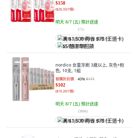
$158
(
$26.33/1個
)
明天 8/7 (五)
預計送達
(
72
)
满 $1,500 再省 $75 (王道卡)
$5 酷澎幣回饋
nordico 女童牙刷 3歲以上, 灰色+粉
色, 10支, 1組
首購折扣價
40
%
$171
$102
(
$10.20/1個
)
明天 8/7 (五)
預計送達
(
3806
)
满 $1,500 再省 $75 (王道卡)