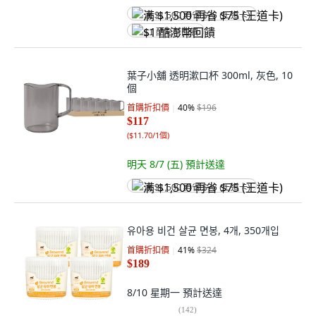
满 $1,500 再省 $75 (王道卡)
$1 酷澎幣回饋
葉子小舖 透明漱口杯 300ml, 灰色, 10
個
首購折扣價
40
%
$196
$117
(
$11.70/1個
)
明天 8/7 (五)
預計送達
满 $1,500 再省 $75 (王道卡)
유아용 비건 살균 면봉, 4개, 350개입
首購折扣價
41
%
$324
$189
8/10 星期一
預計送達
(
142
)