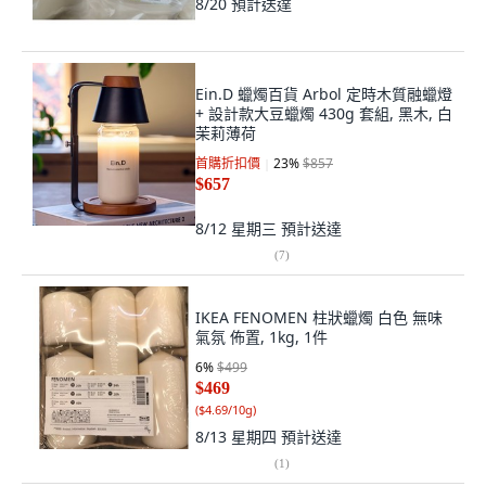
8/20
預計送達
Ein.D 蠟燭百貨 Arbol 定時木質融蠟燈
+ 設計款大豆蠟燭 430g 套組, 黑木, 白
茉莉薄荷
首購折扣價
23
%
$857
$657
8/12 星期三
預計送達
(
7
)
IKEA FENOMEN 柱狀蠟燭 白色 無味
氣氛 佈置, 1kg, 1件
6
%
$499
$469
(
$4.69/10g
)
8/13 星期四
預計送達
(
1
)