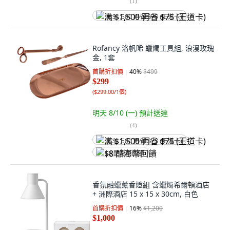
(
1
)
满 $1,500 再省 $75 (王道卡)
Rofancy 洛帆晞 蠟燭工具組, 浪漫玫瑰
金, 1套
首購折扣價
40
%
$499
$299
(
$299.00/1個
)
明天 8/10 (一)
預計送達
(
4
)
满 $1,500 再省 $75 (王道卡)
$8 酷澎幣回饋
香氛融蠟薰香燈組 含蠟燭希爾頓酒店
+ 洲際酒店 15 x 15 x 30cm, 白色
首購折扣價
16
%
$1,200
$1,000