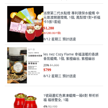
派樂第二代水點燈 專利環保水蠟燭 中
元普渡開運燈燭, 1個, 鳳梨燈1對+祈福
卡5張1套組
$1,280
(
$1280.00/1個
)
8/12 星期三
預計送達
les nez Cozy Flame 幸福溫暖的香調
香氛蠟燭, 1個, 紫檀幽谷, 紫檀幽谷
20
%
$1,000
$799
8/12 星期三
預計送達
1號葫蘆紅色果凍蠟燭一箱6對 祭祀祈
福 福祿雙全, 1箱
4
%
$2,100