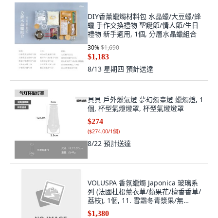
DIY香薰蠟燭材料包 水晶蠟/大豆蠟/蜂
蠟 手作交換禮物 聖誕節/情人節/生日
禮物 新手適用, 1個, 分層水晶蠟組合
30
%
$1,690
$1,183
8/13 星期四
預計送達
貝貝 戶外燃氣燈 夢幻燭臺燈 蠟燭燈, 1
個, 杯型氣燈燈罩, 杯型氣燈燈罩
$274
(
$274.00/1個
)
8/22
預計送達
VOLUSPA 香氛蠟燭 Japonica 玻璃系
列 (法國杜松薰衣草/蘋果花/檀香香草/
荔枝), 1個, 11. 雪霜冬青漿果/無
蓋,510克 (18oz)
$1,380