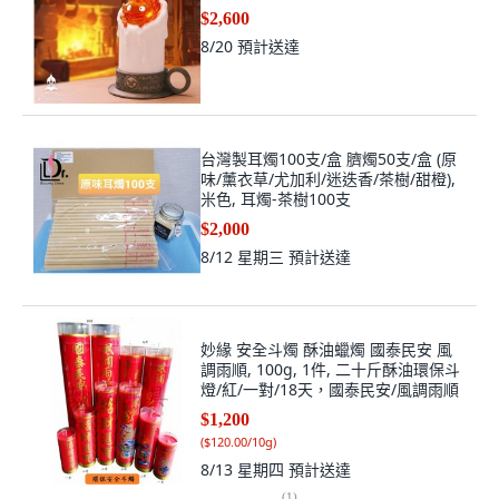
$2,600
8/20
預計送達
台灣製耳燭100支/盒 臍燭50支/盒 (原
味/薰衣草/尤加利/迷迭香/茶樹/甜橙),
米色, 耳燭-茶樹100支
$2,000
8/12 星期三
預計送達
妙緣 安全斗燭 酥油蠟燭 國泰民安 風
調雨順, 100g, 1件, 二十斤酥油環保斗
燈/紅/一對/18天，國泰民安/風調雨順
$1,200
(
$120.00/10g
)
8/13 星期四
預計送達
(
1
)