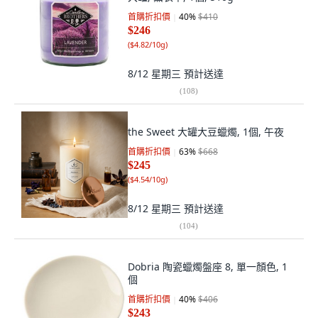
首購折扣價
40
%
$410
$246
(
$4.82/10g
)
8/12 星期三
預計送達
(
108
)
the Sweet 大罐大豆蠟燭, 1個, 午夜
首購折扣價
63
%
$668
$245
(
$4.54/10g
)
8/12 星期三
預計送達
(
104
)
Dobria 陶瓷蠟燭盤座 8, 單一顏色, 1
個
首購折扣價
40
%
$406
$243