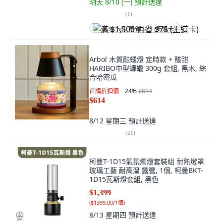
明天 8/10 (一)
預計送達
(
1
)
满 $1,500 再省 $75 (王道卡)
Arbol 木質融蠟燈 定時款 + 酸甜
HARIBO中型罐蠟 300g 套組, 黑木, 綜
合哈密瓜
首購折扣價
24
%
$814
$614
8/12 星期三
預計送達
(
21
)
柯曼T-1D15氣氛燭燈套裝組 耐熱燈罩
玻璃工藝 耐高溫 露營, 1個, 柯曼BKT-
1D15瓦斯燈套組, 黑色
$1,399
(
$1399.00/1個
)
8/13 星期四
預計送達