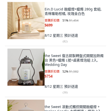
Ein.D Lucid 融蠟燈+蠟燭 280g 套組,
青檸羅勒柑橘, 玫瑰金白色
首購折扣價
51
%
$1,454
$699
8/12 星期三
預計送達
(
82
)
the Sweet 復古銅製轉盤式開關加熱燭
台 黑色+蠟燭 L號+鹵素燈泡組 2入,
Wedding Day
首購折扣價
52
%
$1,582
$754
8/12 星期三
預計送達
(
30
)
the Sweet 滾動式觸控開關融蠟燈 +