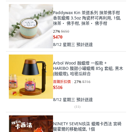
Paddywax Kin 茶道系列 抹茶佛手柑
香氛蠟燭 3.5oz 陶瓷杯可再利用, 1個,
抹茶・ 佛手柑, 抹茶・ 佛手柑
27
%
$650
$470
8/12 星期三
預計送達
Arbol Wood 融蠟燈 一般款 +
HARIBO 酸甜小罐蠟燭 85g 套組, 黑木
(融蠟燈), 哈密瓜綜合
首購折扣價
27
%
$716
$516
8/12 星期三
預計送達
(
11
)
NINETY SEVEN玖柒 蠟燭卡西法 宮崎
駿霍爾的移動城堡, 1個