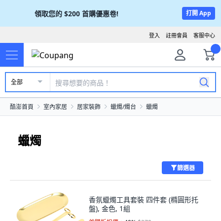
領取您的
$200
首購優惠卷!
打開 App
登入
註冊會員
客服中心
全部
酷澎首頁
室內家居
居家裝飾
蠟燭/燭台
蠟燭
蠟燭
篩選器
香氛蠟燭工具套裝 四件套 (橢圓形托
盤), 金色, 1組