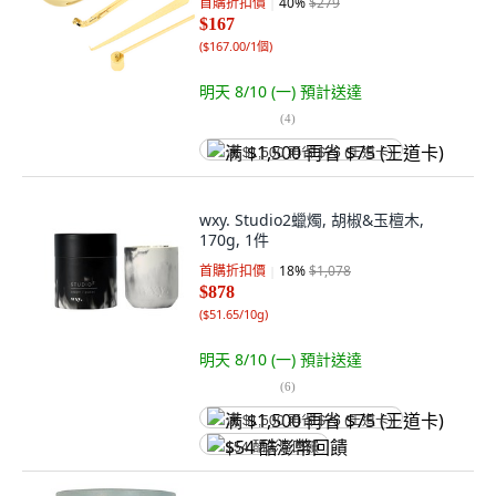
首購折扣價
40
%
$279
$167
(
$167.00/1個
)
明天 8/10 (一)
預計送達
(
4
)
满 $1,500 再省 $75 (王道卡)
wxy. Studio2蠟燭, 胡椒&玉檀木,
170g, 1件
首購折扣價
18
%
$1,078
$878
(
$51.65/10g
)
明天 8/10 (一)
預計送達
(
6
)
满 $1,500 再省 $75 (王道卡)
$54 酷澎幣回饋