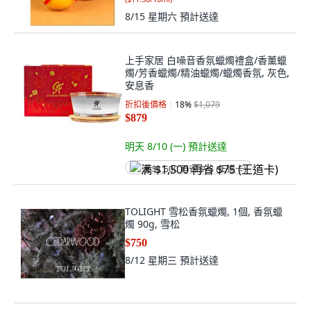
8/15 星期六
預計送達
上手家居 白噪音香氛蠟燭禮盒/香薰蠟
燭/芳香蠟燭/精油蠟燭/蠟燭香氛, 灰色,
安息香
折扣後價格
18
%
$1,079
$879
明天 8/10 (一)
預計送達
满 $1,500 再省 $75 (王道卡)
TOLIGHT 雪松香氛蠟燭, 1個, 香氛蠟
燭 90g, 雪松
$750
8/12 星期三
預計送達