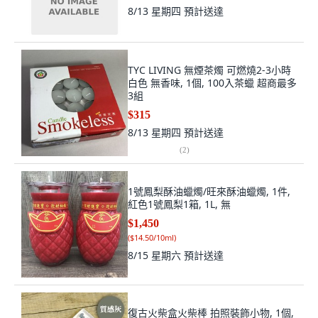
8/13 星期四
預計送達
TYC LIVING 無煙茶燭 可燃燒2-3小時
白色 無香味, 1個, 100入茶蠟 超商最多
3組
$315
8/13 星期四
預計送達
(
2
)
1號鳳梨酥油蠟燭/旺來酥油蠟燭, 1件,
紅色1號鳳梨1箱, 1L, 無
$1,450
(
$14.50/10ml
)
8/15 星期六
預計送達
復古火柴盒火柴棒 拍照裝飾小物, 1個,