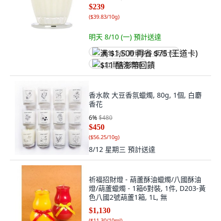
$239
(
$39.83/10g
)
明天 8/10 (一)
預計送達
满 $1,500 再省 $75 (王道卡)
$11 酷澎幣回饋
香水款 大豆香氛蠟燭, 80g, 1個, 白麝
香花
6
%
$480
$450
(
$56.25/10g
)
8/12 星期三
預計送達
祈福招財燈 - 葫蘆酥油蠟燭/八國酥油
燈/葫蘆蠟燭 - 1箱6對裝, 1件, D203-黃
色八國2號葫蘆1箱, 1L, 無
$1,130
(
$11.30/10ml
)