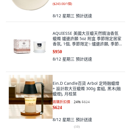
(
$243.00/1個
)
8/12 星期三
預計送達
AQUIESSE 美國大豆蠟天然精油香氛
蠟燭 爐邊許願 5oz 附盒 季節限定居家
香氛, 1個, 季節限定✨爐邊許願, 季節
限定✨爐邊許願
$950
8/12 星期三
預計送達
Ein.D Candle百貨 Arbol 定時融蠟燈
+ 設計款大豆蠟燭 300g 套組, 黑木(融
蠟燈), 月桂葉
首購折扣價
24
%
$824
$624
8/12 星期三
預計送達
(
10
)