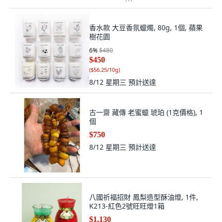
香水款 大豆香氛蠟燭, 80g, 1個, 蘋果
樹花園
6
%
$480
$450
(
$56.25/10g
)
8/12 星期三
預計送達
古一齋 藏傳 老蜜蠟 琥珀 (1克價格), 1
個
$750
8/12 星期三
預計送達
八國祈福招財 鳳梨造型酥油燈, 1件,
K213-紅色2號旺旺燈1箱
$1,130