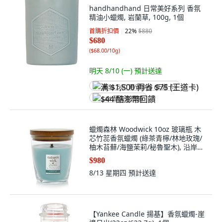
handhandhand 日常美好系列 香氛
精油小蠟燭, 岩蘭草, 100g, 1個
首購折扣價
22
%
$880
$680
(
$68.00/10g
)
明天 8/10 (一)
預計送達
满 $1,500 再省 $75 (王道卡)
$44 酷澎幣回饋
蠟燭森林 Woodwick 10oz 玻璃瓶 木
芯竹蕊香氛蠟燭 (綠茶青檸/林地玫瑰/
柚木苔蘚/海鹽茉莉/秘魯聖木), 沿岸氣
息, 1個
$980
8/13 星期四
預計送達
【Yankee Candle 揚基】香氛蠟燭-崖