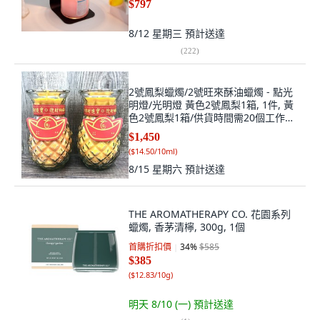
$797
8/12 星期三
預計送達
(
222
)
2號鳳梨蠟燭/2號旺來酥油蠟燭 - 點光
明燈/光明燈 黃色2號鳳梨1箱, 1件, 黃
色2號鳳梨1箱/供貨時間需20個工作天,
1L, 無
$1,450
(
$14.50/10ml
)
8/15 星期六
預計送達
THE AROMATHERAPY CO. 花園系列
蠟燭, 香茅清檸, 300g, 1個
首購折扣價
34
%
$585
$385
(
$12.83/10g
)
明天 8/10 (一)
預計送達