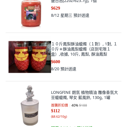
邊日出(22oz/623.7g), 1個
$629
8/12 星期三
預計送達
１０斤鳳梨酥油蠟燭（１對）, 1對, １
０斤＊酥油鳳梨蠟燭（店到宅限１
盒）,收據, 10斤, 鳳梨, 酥油鳳梨
$600
8/20
預計送達
LONGFINE 朗氛 植物精油 雕像香氛大
豆蠟蠟燭, 琴女 藍風鈴, 130g, 1罐
首購折扣價
40
%
$188
$112
(
$8.62/10g
)