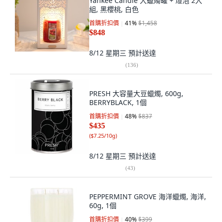
Yankee Candle 大蠟燭罐 + 燈泡 2入
組, 黑櫻桃, 白色
首購折扣價
41
%
$1,458
$848
8/12 星期三
預計送達
(
136
)
PRESH 大容量大豆蠟燭, 600g,
BERRYBLACK, 1個
首購折扣價
48
%
$837
$435
(
$7.25/10g
)
8/12 星期三
預計送達
(
43
)
PEPPERMINT GROVE 海洋蠟燭, 海洋,
60g, 1個
首購折扣價
40
%
$399