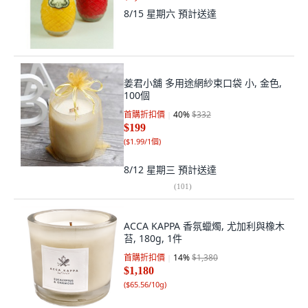
8/15 星期六
預計送達
姜君小舖 多用途網紗束口袋 小, 金色,
100個
首購折扣價
40
%
$332
$199
(
$1.99/1個
)
8/12 星期三
預計送達
(
101
)
ACCA KAPPA 香氛蠟燭, 尤加利與橡木
苔, 180g, 1件
首購折扣價
14
%
$1,380
$1,180
(
$65.56/10g
)