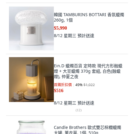
韓國 TAMBURINS BOTTARI 香氛蠟燭
260g, 1個
$5,990
8/12 星期三
預計送達
Ein.D 蠟燭百貨 定時款 現代方形融蠟
燈 + 大豆蠟燭 370g 套組, 白色(融蠟
燈), 仲夏之夜
首購折扣價
49
%
$1,022
$516
8/12 星期三
預計送達
(
12
)
Candle Brothers 歐式雙芯棕櫚蠟燭
大罐, 薰衣草, 1個, 510g