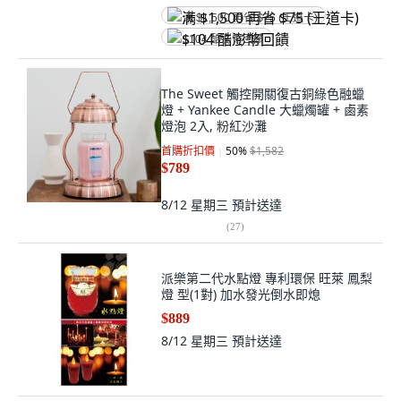
满 $1,500 再省 $75 (王道卡)
$104 酷澎幣回饋
The Sweet 觸控開關復古銅綠色融蠟
燈 + Yankee Candle 大蠟燭罐 + 鹵素
燈泡 2入, 粉紅沙灘
首購折扣價
50
%
$1,582
$789
8/12 星期三
預計送達
(
27
)
派樂第二代水點燈 專利環保 旺萊 鳳梨
燈 型(1對) 加水發光倒水即熄
$889
8/12 星期三
預計送達