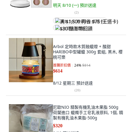
明天 8/10 (一)
預計送達
(
2
)
满 $1,500 再省 $75 (王道卡)
$30 酷澎幣回饋
Arbol 定時款木質融蠟燈 + 酸甜
HARIBO中型罐蠟 300g 套組, 黑木, 櫻
桃可樂
首購折扣價
24
%
$814
$614
8/12 星期三
預計送達
(
20
)
尼歐NIO 精製有機乳油木果脂 500g
荷蘭進口 蠟燭手工皂乳液原料, 1個, 精
製有機乳油木果脂-500g
$320