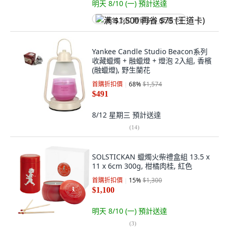
明天 8/10 (一)
預計送達
满 $1,500 再省 $75 (王道卡)
Yankee Candle Studio Beacon系列
收藏蠟燭 + 融蠟燈 + 燈泡 2入組, 香檳
(融蠟燈), 野生蘭花
首購折扣價
68
%
$1,574
$491
8/12 星期三
預計送達
(
14
)
SOLSTICKAN 蠟燭火柴禮盒組 13.5 x
11 x 6cm 300g, 柑橘肉桂, 紅色
首購折扣價
15
%
$1,300
$1,100
明天 8/10 (一)
預計送達
(
3
)