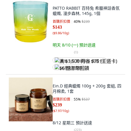
PATTO RABBIT 百特兔 希臘神話香氛
蠟燭, 漫步森林, 145g, 1個
首購折扣價
40
%
$239
$143
(
$9.86/10g
)
明天 8/10 (一)
預計送達
(
1
)
满 $1,500 再省 $75 (王道卡)
$6 酷澎幣回饋
Ein.D 經典蠟燭 100g + 200g 套組, 四
月棉柔, 1套
首購折扣價
55
%
$537
$239
(
$7.97/10g
)
8/12 星期三
預計送達
(
223
)