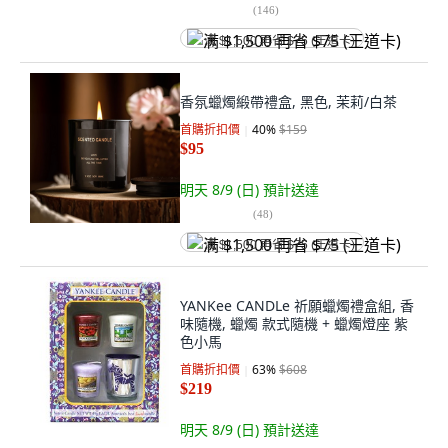
(
146
)
满 $1,500 再省 $75 (王道卡)
香氛蠟燭緞帶禮盒, 黑色, 茉莉/白茶
首購折扣價
40
%
$159
$95
明天 8/9 (日)
預計送達
(
48
)
满 $1,500 再省 $75 (王道卡)
YANKee CANDLe 祈願蠟燭禮盒組, 香
味隨機, 蠟燭 款式隨機 + 蠟燭燈座 紫
色小馬
首購折扣價
63
%
$608
$219
明天 8/9 (日)
預計送達