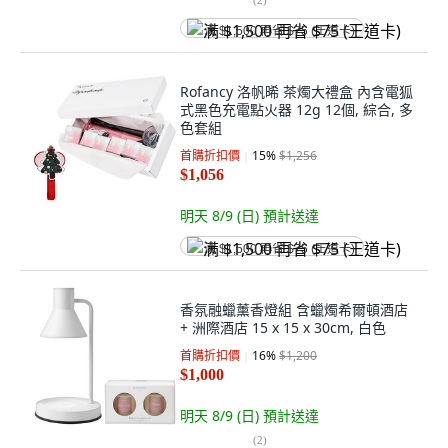
满 $1,500 再省 $75 (王道卡)
Rofancy 洛帆晞 茶燭大禮盒 內含電狐
式黑色充電點火器 12g 12個, 綜合, 多
色套組
首購折扣價
15
%
$1,256
$1,056
明天 8/9 (日)
預計送達
满 $1,500 再省 $75 (王道卡)
香氛融蠟薰香燈組 含蠟燭希爾頓酒店
+ 洲際酒店 15 x 15 x 30cm, 白色
首購折扣價
16
%
$1,200
$1,000
明天 8/9 (日)
預計送達
(
2
)