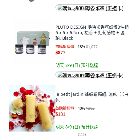
满 $1,500 再省 $75 (王道卡)
PLUTO DESIGN 嚕嚕米香氛蠟燭3件組
6 x 6 x 6.5cm, 檀香 + 紅葡萄柚 + 琥
珀, Black
首購折扣價
18
%
$1,077
$877
明天 8/9 (日)
預計送達
满 $1,500 再省 $75 (王道卡)
le petit jardin 蜂蠟蠟燭組, 無味, 米白
色
首購折扣價
40
%
$302
$181
明天 8/9 (日)
預計送達
(
116
)