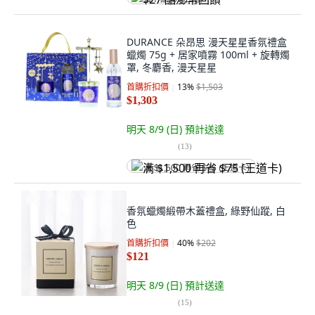
DURANCE 朵昂思 漫天星星香氛禮盒
蠟燭 75g + 居家噴霧 100ml + 旋轉燭
罩, 冬麝香, 漫天星星
首購折扣價
13
%
$1,503
$1,303
明天 8/9 (日)
預計送達
(
13
)
满 $1,500 再省 $75 (王道卡)
香氛蠟燭緞帶木蓋禮盒, 綠野仙蹤, 白
色
首購折扣價
40
%
$202
$121
明天 8/9 (日)
預計送達
(
15
)