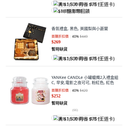
满 $1,500 再省 $75 (王道卡)
$18 酷澎幣回饋
香氛禮盒, 黑色, 英國梨與小蒼蘭
首購折扣價
40
%
$449
$269
暫時缺貨
满 $1,500 再省 $75 (王道卡)
YANKee CANDLe 小罐蠟燭2入禮盒組
C, 早安,電影之夜可可, 粉紅色, 紅色
首購折扣價
40
%
$420
$252
暫時缺貨
(
66
)
满 $1,500 再省 $75 (王道卡)