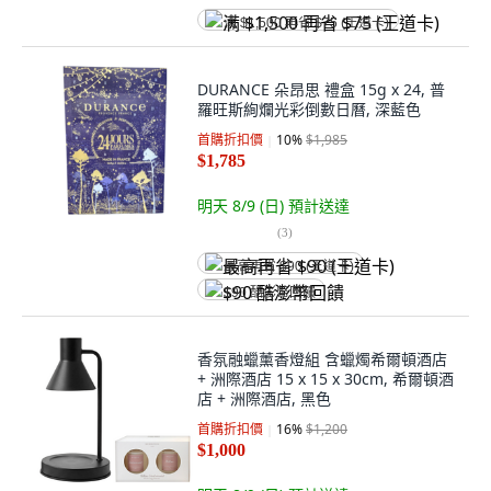
满 $1,500 再省 $75 (王道卡)
DURANCE 朵昂思 禮盒 15g x 24, 普
羅旺斯絢爛光彩倒數日曆, 深藍色
首購折扣價
10
%
$1,985
$1,785
明天 8/9 (日)
預計送達
(
3
)
最高再省 $90 (王道卡)
$90 酷澎幣回饋
香氛融蠟薰香燈組 含蠟燭希爾頓酒店
+ 洲際酒店 15 x 15 x 30cm, 希爾頓酒
店 + 洲際酒店, 黑色
首購折扣價
16
%
$1,200
$1,000