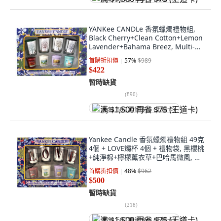
YANKee CANDLe 香氛蠟燭禮物組,
Black Cherry+Clean Cotton+Lemon
Lavender+Bahama Breez, Multi-
color
首購折扣價
57
%
$989
$422
暫時缺貨
(
890
)
满 $1,500 再省 $75 (王道卡)
Yankee Candle 香氛蠟燭禮物組 49克
4個 + LOVE燭杯 4個 + 禮物袋, 黑櫻桃
+純淨棉+檸檬薰衣草+巴哈馬微風, 銀
色 + 紫色
首購折扣價
48
%
$962
$500
暫時缺貨
(
218
)
满 $1,500 再省 $75 (王道卡)