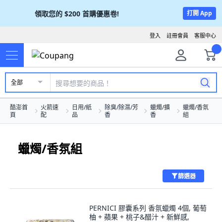
領取您的
$200
首購優惠卷!
打開 App
登入
註冊會員
客服中心
全部
酷澎首
火箭速
日用/紙
除臭/除濕/芳
蠟燭/擴
蠟燭/香氛
頁
配
品
香
香
組
蠟燭/香氛組
篩選器
PERNICI 膠囊系列 香氛蠟燭 4個, 葡萄
柚 + 蘋果 + 桃子&醋汁 + 新鮮感,