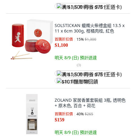
满 $1,500 再省 $75 (王道卡)
SOLSTICKAN 蠟燭火柴禮盒組 13.5 x
11 x 6cm 300g, 柑橘肉桂, 紅色
首購折扣價
15
%
$1,300
$1,100
明天 8/9 (日)
預計送達
(
3
)
满 $1,500 再省 $75 (王道卡)
$101 酷澎幣回饋
ZOLAND 家居香薰套裝組 3瓶, 透明色
+ 原木色, 百合 + 荷花
首購折扣價
40
%
$265
$159
明天 8/9 (日)
預計送達