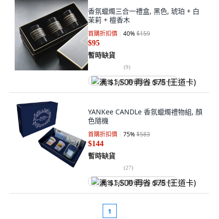
香氛蠟燭三合一禮盒, 黑色, 琥珀 + 白
茉莉 + 檀香木
首購折扣價
40
%
$159
$95
暫時缺貨
(
9
)
满 $1,500 再省 $75 (王道卡)
YANKee CANDLe 香氛蠟燭禮物組, 顏
色隨機
首購折扣價
75
%
$583
$144
暫時缺貨
(
27
)
满 $1,500 再省 $75 (王道卡)
1