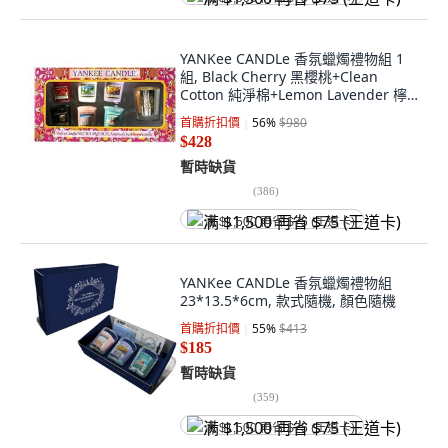
YANKee CANDLe 香氛蠟燭禮物組 1
組, Black Cherry 黑櫻桃+Clean
Cotton 純淨棉+Lemon Lavender 檸
檬薰衣草+Mid Summer’s Night仲夏
首購折扣價
56
%
$980
之夜+Pink Sands 粉紅沙灘+Bahama
$428
Breeze 巴哈馬微風, 多色
暫時缺貨
(
386
)
满 $1,500 再省 $75 (王道卡)
YANKee CANDLe 香氛蠟燭禮物組
23*13.5*6cm, 款式隨機, 顏色隨機
首購折扣價
55
%
$413
$185
暫時缺貨
(
359
)
满 $1,500 再省 $75 (王道卡)