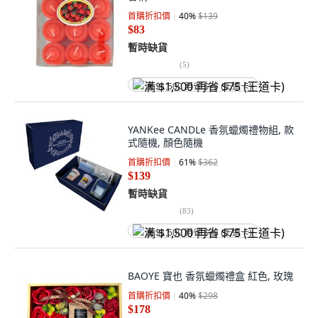
首購折扣價
40
%
$139
$83
暫時缺貨
(
5
)
满 $1,500 再省 $75 (王道卡)
YANKee CANDLe 香氛蠟燭禮物組, 款
式隨機, 顏色隨機
首購折扣價
61
%
$362
$139
暫時缺貨
(
83
)
满 $1,500 再省 $75 (王道卡)
BAOYE 寶也 香氛蠟燭禮盒 紅色, 玫瑰
首購折扣價
40
%
$298
$178