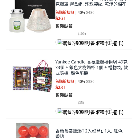
克燭罩 禮盒組, 珍珠裂紋, 乾淨的棉花
首購折扣價
40
%
$436
$261
暫時缺貨
(
100
)
满 $1,500 再省 $75 (王道卡)
Yankee Candle 香氛蠟燭禮物組 49克
x3個 + 銀色大樹燭杯 1個 + 禮物袋, 款
式隨機, 顏色隨機
首購折扣價
40
%
$386
$231
暫時缺貨
(
35
)
满 $1,500 再省 $75 (王道卡)
香精盒裝蠟燭(12入x2盒), 1入, 紅色,
香精