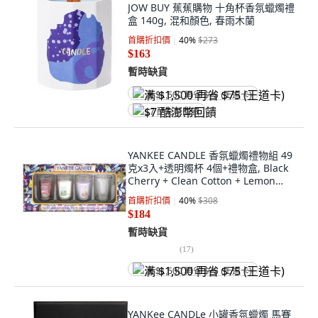
JOW BUY 蕉蕉購物 十角杯香氛蠟燭禮
盒 140g, 混和顏色, 春雨木蘭
首購折扣價
40
%
$273
$163
暫時缺貨
满 $1,500 再省 $75 (王道卡)
$7 酷澎幣回饋
YANKEE CANDLE 香氛蠟燭禮物組 49
克x3入+透明燭杯 4個+禮物盒, Black
Cherry + Clean Cotton + Lemon
Lavender, 黑櫻桃 + 純淨棉 + 檸檬薰
首購折扣價
40
%
$308
衣草 多色
$184
暫時缺貨
(
17
)
满 $1,500 再省 $75 (王道卡)
YANKee CANDLe 小罐香氛蠟燭 馬賽