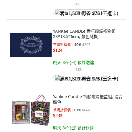
(
49
)
满 $1,500 再省 $75 (王道卡)
YANKee CANDLe 香氛蠟燭禮物組
23*13.5*6cm, 顏色隨機
首購折扣價
40
%
$207
$124
明天 8/9 (日)
預計送達
(
625
)
满 $1,500 再省 $75 (王道卡)
Yankee Candle 祈願蠟燭禮盒組, 混合
顏色
首購折扣價
61
%
$609
$235
明天 8/9 (日)
預計送達