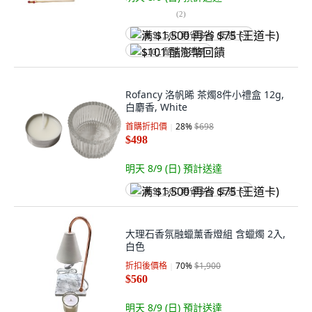
(
2
)
满 $1,500 再省 $75 (王道卡)
$101 酷澎幣回饋
Rofancy 洛帆晞 茶燭8件小禮盒 12g,
白麝香, White
首購折扣價
28
%
$698
$498
明天 8/9 (日)
預計送達
满 $1,500 再省 $75 (王道卡)
大理石香氛融蠟薰香燈組 含蠟燭 2入,
白色
折扣後價格
70
%
$1,900
$560
明天 8/9 (日)
預計送達