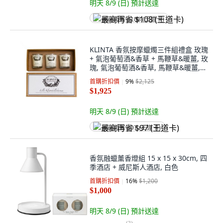
明天 8/9 (日)
預計送達
最高再省 $108 (王道卡)
KLINTA 香氛按摩蠟燭三件組禮盒 玫瑰
+ 氣泡葡萄酒&香草 + 馬鞭草&暖薑, 玫
瑰, 氣泡葡萄酒&香草, 馬鞭草&暖薑,
木質褐色
首購折扣價
9
%
$2,125
$1,925
明天 8/9 (日)
預計送達
最高再省 $97 (王道卡)
香氛融蠟薰香燈組 15 x 15 x 30cm, 四
季酒店 + 威尼斯人酒店, 白色
首購折扣價
16
%
$1,200
$1,000
明天 8/9 (日)
預計送達
(
2
)