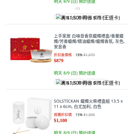
明天 8/9 (日)
預計送達
(
1
)
满 $1,500 再省 $75 (王道卡)
上手家居 白噪音香氛蠟燭禮盒/香薰蠟
燭/芳香蠟燭/精油蠟燭/蠟燭香氛, 灰色,
安息香
折扣後價格
18
%
$1,079
$879
明天 8/9 (日)
預計送達
满 $1,500 再省 $75 (王道卡)
SOLSTICKAN 蠟燭火柴禮盒組 13.5 x
11 x 6cm, 白尤加利, 白色
首購折扣價
15
%
$1,300
$1,100
明天 8/9 (日)
預計送達