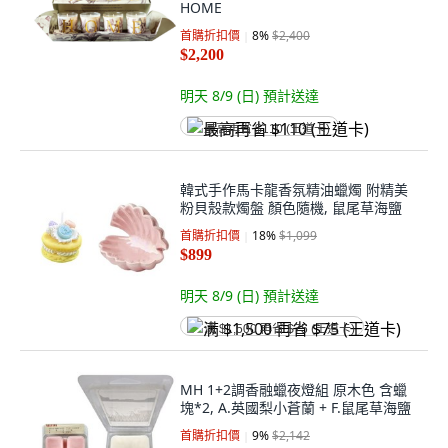
HOME
首購折扣價
8
%
$2,400
$2,200
明天 8/9 (日)
預計送達
最高再省 $110 (王道卡)
韓式手作馬卡龍香氛精油蠟燭 附精美
粉貝殼款燭盤 顏色隨機, 鼠尾草海鹽
首購折扣價
18
%
$1,099
$899
明天 8/9 (日)
預計送達
满 $1,500 再省 $75 (王道卡)
MH 1+2調香融蠟夜燈組 原木色 含蠟
塊*2, A.英國梨小蒼蘭 + F.鼠尾草海鹽
首購折扣價
9
%
$2,142