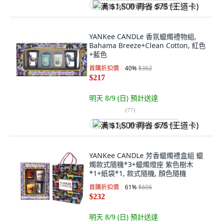
满 $1,500 再省 $75 (王道卡)
YANKee CANDLe 香氛蠟燭禮物組,
Bahama Breeze+Clean Cotton, 紅色
+藍色
首購折扣價
40
%
$362
$217
明天 8/9 (日)
預計送達
(
77
)
满 $1,500 再省 $75 (王道卡)
YANKee CANDLe 芳香蠟燭禮盒組 蠟
燭款式隨機*3+蠟燭燈座 紫色樹木
*1+紙袋*1, 款式隨機, 顏色隨機
首購折扣價
61
%
$606
$232
明天 8/9 (日)
預計送達