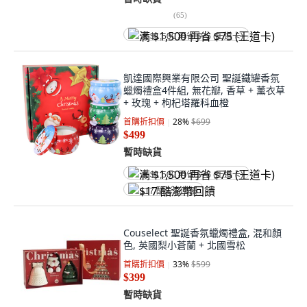
(
65
)
满 $1,500 再省 $75 (王道卡)
凱達國際興業有限公司 聖誕鐵罐香氛
蠟燭禮盒4件組, 無花瓣, 香草 + 薰衣草
+ 玫瑰 + 枸杞塔羅科血橙
首購折扣價
28
%
$699
$499
暫時缺貨
满 $1,500 再省 $75 (王道卡)
$17 酷澎幣回饋
Couselect 聖誕香氛蠟燭禮盒, 混和顏
色, 英國梨小蒼蘭 + 北國雪松
首購折扣價
33
%
$599
$399
暫時缺貨