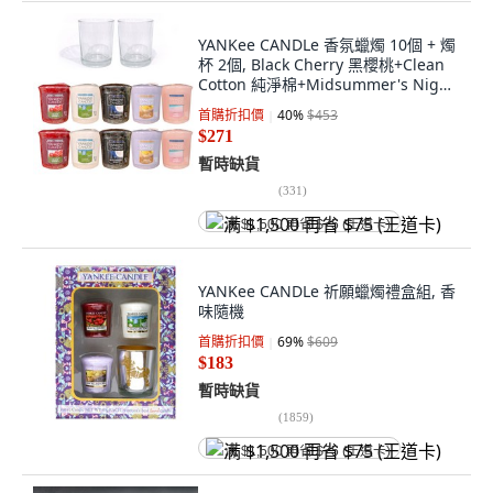
YANKee CANDLe 香氛蠟燭 10個 + 燭
杯 2個, Black Cherry 黑櫻桃+Clean
Cotton 純淨棉+Midsummer's Night
仲夏之夜+Lemon Lavender 檸檬薰衣
首購折扣價
40
%
$453
草+Pink Sands 粉紅沙灘, 混和顏色
$271
暫時缺貨
(
331
)
满 $1,500 再省 $75 (王道卡)
YANKee CANDLe 祈願蠟燭禮盒組, 香
味隨機
首購折扣價
69
%
$609
$183
暫時缺貨
(
1859
)
满 $1,500 再省 $75 (王道卡)