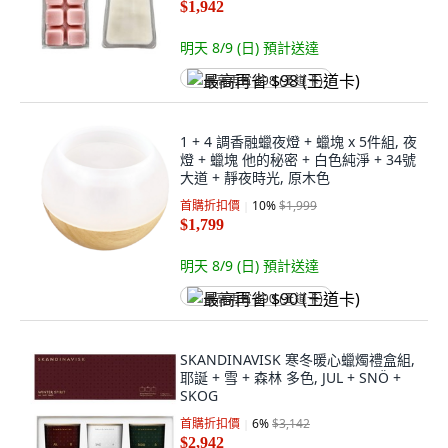
$1,942
明天 8/9 (日)
預計送達
最高再省 $98 (王道卡)
1 + 4 調香融蠟夜燈 + 蠟塊 x 5件組, 夜
燈 + 蠟塊 他的秘密 + 白色純淨 + 34號
大道 + 靜夜時光, 原木色
首購折扣價
10
%
$1,999
$1,799
明天 8/9 (日)
預計送達
最高再省 $90 (王道卡)
SKANDINAVISK 寒冬暖心蠟燭禮盒組,
耶誕 + 雪 + 森林 多色, JUL + SNÖ +
SKOG
首購折扣價
6
%
$3,142
$2,942