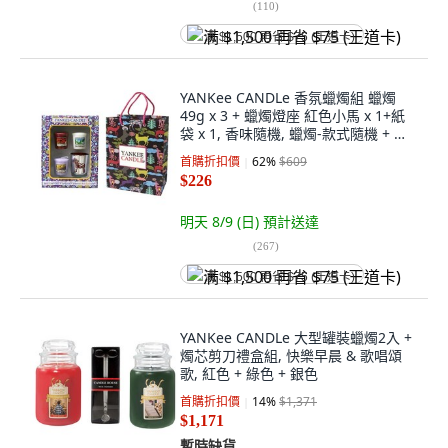
(
110
)
满 $1,500 再省 $75 (王道卡)
YANKee CANDLe 香氛蠟燭組 蠟燭
49g x 3 + 蠟燭燈座 紅色小馬 x 1+紙
袋 x 1, 香味隨機, 蠟燭-款式隨機 + 蠟
燭燈座 紅色小馬
首購折扣價
62
%
$609
$226
明天 8/9 (日)
預計送達
(
267
)
满 $1,500 再省 $75 (王道卡)
YANKee CANDLe 大型罐裝蠟燭2入 +
燭芯剪刀禮盒組, 快樂早晨 & 歌唱頌
歌, 紅色 + 綠色 + 銀色
首購折扣價
14
%
$1,371
$1,171
暫時缺貨