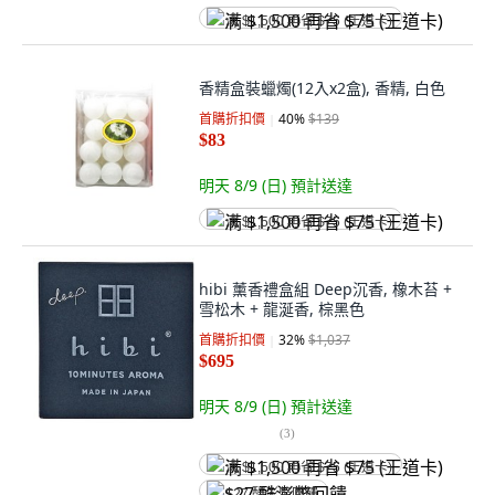
满 $1,500 再省 $75 (王道卡)
香精盒裝蠟燭(12入x2盒), 香精, 白色
首購折扣價
40
%
$139
$83
明天 8/9 (日)
預計送達
满 $1,500 再省 $75 (王道卡)
hibi 薰香禮盒組 Deep沉香, 橡木苔 +
雪松木 + 龍涎香, 棕黑色
首購折扣價
32
%
$1,037
$695
明天 8/9 (日)
預計送達
(
3
)
满 $1,500 再省 $75 (王道卡)
$27 酷澎幣回饋