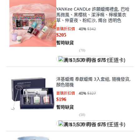
YANKee CANDLe 許願蠟燭禮盒, 巴哈
馬微風、黑櫻桃、潔淨棉、檸檬薰衣
草、仲夏夜、粉紅沙, 燭台 透明色
首購折扣價
40
%
$342
$205
暫時缺貨
(
70
)
满 $1,500 再省 $75 (王道卡)
洋基蠟燭 奉獻蠟燭 3入套組, 隨機發貨,
顏色隨機
首購折扣價
40
%
$327
$196
暫時缺貨
(
50
)
满 $1,500 再省 $75 (王道卡)