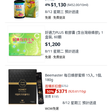
$1,130
4
%
(
$452.00/10ml
)
8/12 星期三
預計送達
免運 ∙ 免費退貨
好適力PLUS 軟膠囊 (含台灣綠蜂膠), 1
盒裝, 60顆
$1,200
8/11 星期二
預計送達
免運 ∙ 免費退貨
Beemaster 每日蜂膠蜜條 15入, 1個,
180g
首購折扣價
$752
$371
50
%
(
$20.61/10g
)
運費 $195
8/12 星期三
預計送達
WOW免運