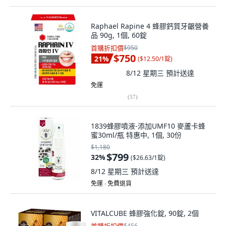
Raphael Rapine 4 蜂膠鈣質牙齦營養
品 90g, 1個, 60錠
首購折扣價
$950
$750
21
%
(
$12.50/1錠
)
8/12 星期三
預計送達
免運
(
57
)
1839蜂膠噴液-添加UMF10 麥蘆卡蜂
蜜30ml/瓶 特惠中, 1個, 30份
$1,180
$799
32
%
(
$26.63/1錠
)
8/12 星期三
預計送達
免運 ∙ 免費退貨
VITALCUBE 蜂膠強化錠, 90錠, 2個
$456