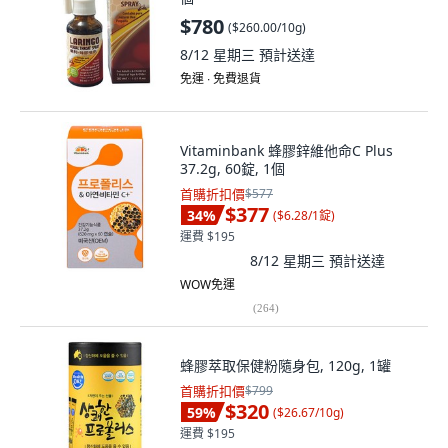
$780
(
$260.00/10g
)
8/12 星期三
預計送達
免運 ∙ 免費退貨
Vitaminbank 蜂膠鋅維他命C Plus
37.2g, 60錠, 1個
首購折扣價
$577
$377
34
%
(
$6.28/1錠
)
運費 $195
8/12 星期三
預計送達
WOW免運
(
264
)
蜂膠萃取保健粉隨身包, 120g, 1罐
首購折扣價
$799
$320
59
%
(
$26.67/10g
)
運費 $195