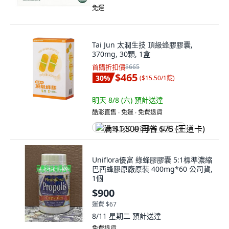
免運
Tai Jun 太潤生技 頂級蜂膠膠囊,
370mg, 30顆, 1盒
首購折扣價
$665
$465
30
%
(
$15.50/1錠
)
明天 8/8 (六)
預計送達
酷澎直售 ∙ 免運 ∙ 免費退貨
满 $1,500 再省 $75 (王道卡)
Uniflora優富 綠蜂膠膠囊 5:1標準濃縮
巴西蜂膠原廠原裝 400mg*60 公司貨,
1個
$900
運費 $67
8/11 星期二
預計送達
免費退貨