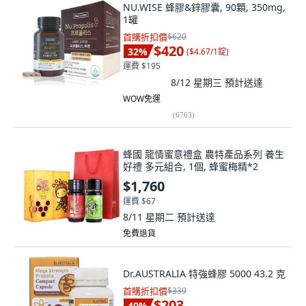
NU.WISE 蜂膠&鋅膠囊, 90顆, 350mg,
1罐
首購折扣價
$620
$420
32
%
(
$4.67/1錠
)
運費 $195
8/12 星期三
預計送達
WOW免運
(
6763
)
蜂國 龍情蜜意禮盒 農特產品系列 養生
好禮 多元組合, 1個, 蜂蜜梅精*2
$1,760
運費 $67
8/11 星期二
預計送達
免費退貨
Dr.AUSTRALIA 特強蜂膠 5000 43.2 克
首購折扣價
$339
$203
40
%