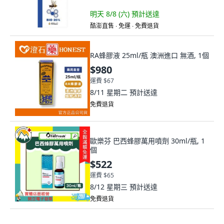
明天 8/8 (六)
預計送達
酷澎直售 ∙ 免運 ∙ 免費退貨
RA蜂膠液 25ml/瓶 澳洲進口 無酒, 1個
$980
運費 $67
8/11 星期二
預計送達
免費退貨
歐樂芬 巴西蜂膠萬用噴劑 30ml/瓶, 1
個
$522
運費 $65
8/12 星期三
預計送達
免費退貨