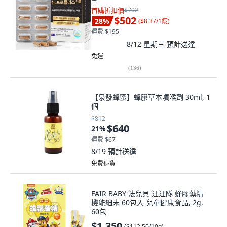
首購折扣價
$702
$502
28
%
(
$8.37/1錠
)
運費 $195
8/12 星期三
預計送達
免運
(
136
)
【泉發蜂蜜】蜂膠草本噴喉劑 30ml, 1
個
$812
$640
21
%
運費 $67
8/19
預計送達
免費退貨
FAIR BABY 法兒貝 汪汪隊 蜂膠藻精
機能細末 60包入 兒童健康食品, 2g,
60包
$1,350
(
$112.50/10g
)