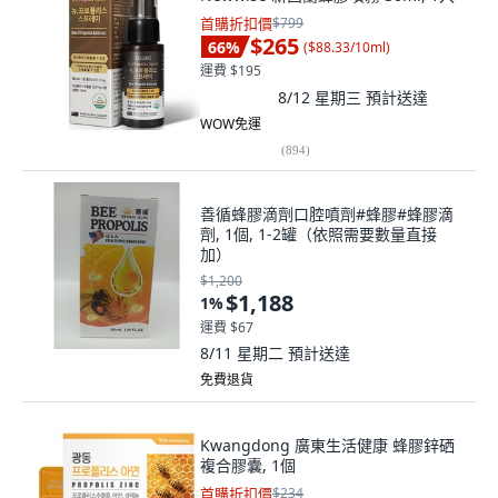
首購折扣價
$799
$265
66
%
(
$88.33/10ml
)
運費 $195
8/12 星期三
預計送達
WOW免運
(
894
)
善循蜂膠滴劑口腔噴劑#蜂膠#蜂膠滴
劑, 1個, 1-2罐（依照需要數量直接
加）
$1,200
$1,188
1
%
運費 $67
8/11 星期二
預計送達
免費退貨
Kwangdong 廣東生活健康 蜂膠鋅硒
複合膠囊, 1個
首購折扣價
$234