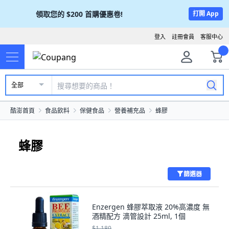
領取您的
$200
首購優惠卷!
打開 App
登入
註冊會員
客服中心
全部
酷澎首頁
食品飲料
保健食品
營養補充品
蜂膠
蜂膠
篩選器
Enzergen 蜂膠萃取液 20%高濃度 無
酒精配方 滴管設計 25ml, 1個
$1,180