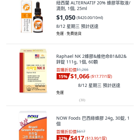
紐西蘭 ALTERNATIF 20% 蜂膠萃取液/
滴劑, 1個, 25ml
$1,050
(
$420.00/10ml
)
8/12 星期三
預計送達
免運 ∙ 免費退貨
Raphael NK 2蜂膠&維他命B1&B2&
鋅錠 111g, 1個, 60顆
首購折扣價
$1,266
$1,066
15
%
(
$17.77/1錠
)
8/12 星期三
預計送達
免運
(
30
)
NOW Foods 巴西綠蜂膠 24g, 30錠, 1
個
首購折扣價
$617
$417
32
%
(
$13.90/1錠
)