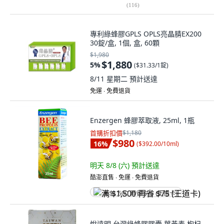
(
116
)
專利綠蜂膠GPLS OPLS亮晶腈EX200
30錠/盒, 1個, 盒, 60顆
$1,980
$1,880
5
%
(
$31.33/1錠
)
8/11 星期二
預計送達
免運 ∙ 免費退貨
Enzergen 蜂膠萃取液, 25ml, 1瓶
首購折扣價
$1,180
$980
16
%
(
$392.00/10ml
)
明天 8/8 (六)
預計送達
酷澎直售 ∙ 免運 ∙ 免費退貨
满 $1,500 再省 $75 (王道卡)
悅遠明 台灣綠蜂膠膠囊 葉黃素 枸杞