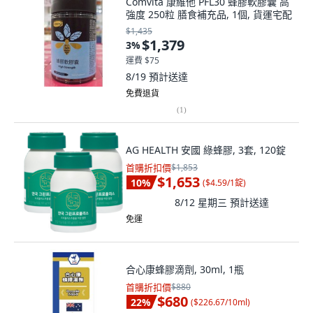
Comvita 康維他 PFL30 蜂膠軟膠囊 高
強度 250粒 膳食補充品, 1個, 貨運宅配
$1,435
$1,379
3
%
運費 $75
8/19
預計送達
免費退貨
(
1
)
AG HEALTH 安國 綠蜂膠, 3套, 120錠
首購折扣價
$1,853
$1,653
10
%
(
$4.59/1錠
)
8/12 星期三
預計送達
免運
合心康蜂膠滴劑, 30ml, 1瓶
首購折扣價
$880
$680
22
%
(
$226.67/10ml
)