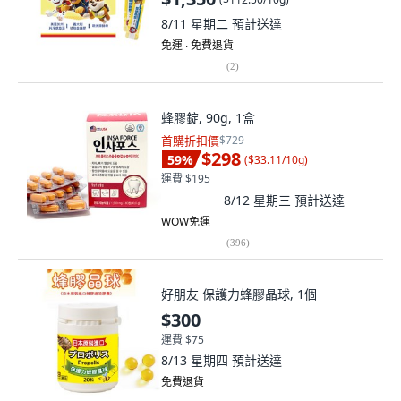
8/11 星期二
預計送達
免運 ∙ 免費退貨
(
2
)
蜂膠錠, 90g, 1盒
首購折扣價
$729
$298
59
%
(
$33.11/10g
)
運費 $195
8/12 星期三
預計送達
WOW免運
(
396
)
好朋友 保護力蜂膠晶球, 1個
$300
運費 $75
8/13 星期四
預計送達
免費退貨