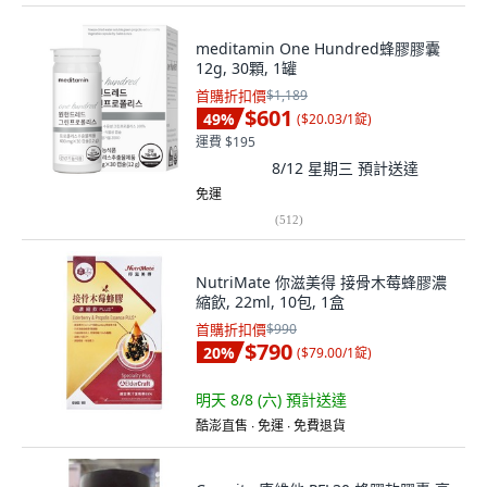
meditamin One Hundred蜂膠膠囊
12g, 30顆, 1罐
首購折扣價
$1,189
$601
49
%
(
$20.03/1錠
)
運費 $195
8/12 星期三
預計送達
免運
(
512
)
NutriMate 你滋美得 接骨木莓蜂膠濃
縮飲, 22ml, 10包, 1盒
首購折扣價
$990
$790
20
%
(
$79.00/1錠
)
明天 8/8 (六)
預計送達
酷澎直售 ∙ 免運 ∙ 免費退貨