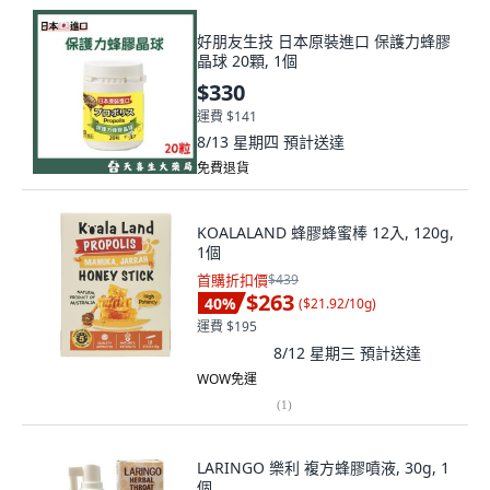
好朋友生技 日本原裝進口 保護力蜂膠
晶球 20顆, 1個
$330
運費 $141
8/13 星期四
預計送達
免費退貨
KOALALAND 蜂膠蜂蜜棒 12入, 120g,
1個
首購折扣價
$439
$263
40
%
(
$21.92/10g
)
運費 $195
8/12 星期三
預計送達
WOW免運
(
1
)
LARINGO 樂利 複方蜂膠噴液, 30g, 1
個