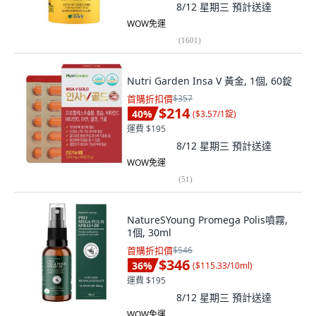
8/12 星期三
預計送達
WOW免運
(
1601
)
Nutri Garden Insa V 黃金, 1個, 60錠
首購折扣價
$357
$214
40
%
(
$3.57/1錠
)
運費 $195
8/12 星期三
預計送達
WOW免運
(
51
)
NatureSYoung Promega Polis噴霧,
1個, 30ml
首購折扣價
$546
$346
36
%
(
$115.33/10ml
)
運費 $195
8/12 星期三
預計送達
WOW免運