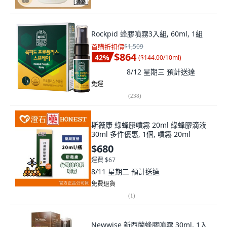
Rockpid 蜂膠噴霧3入組, 60ml, 1組
首購折扣價
$1,509
$864
42
%
(
$144.00/10ml
)
8/12 星期三
預計送達
免運
(
238
)
斯薇康 綠蜂膠噴霧 20ml 綠蜂膠滴液
30ml 多件優惠, 1個, 噴霧 20ml
$680
運費 $67
8/11 星期二
預計送達
免費退貨
(
1
)
Newwise 新西蘭蜂膠噴霧 30ml, 1入