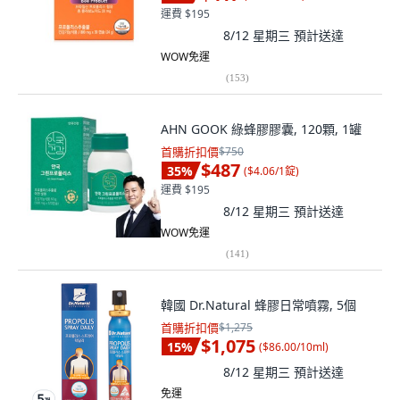
運費 $195
8/12 星期三
預計送達
WOW免運
(
153
)
AHN GOOK 綠蜂膠膠囊, 120顆, 1罐
首購折扣價
$750
$487
35
%
(
$4.06/1錠
)
運費 $195
8/12 星期三
預計送達
WOW免運
(
141
)
韓國 Dr.Natural 蜂膠日常噴霧, 5個
首購折扣價
$1,275
$1,075
15
%
(
$86.00/10ml
)
8/12 星期三
預計送達
免運