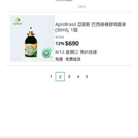
(
341
)
ApisBrasil 亞碧斯 巴西綠蜂膠噴霧液
(30ml), 1個
$790
$690
12
%
8/12 星期三
預計送達
免運 ∙ 免費退貨
1
3
4
5
2