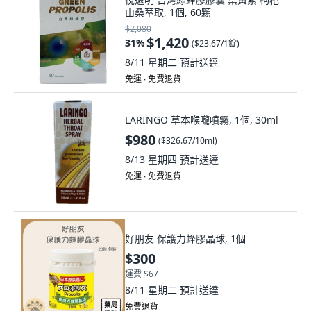
山桑萃取, 1個, 60顆
$2,080
$1,420
31
%
(
$23.67/1錠
)
8/11 星期二
預計送達
免運 ∙ 免費退貨
LARINGO 草本喉嚨噴霧, 1個, 30ml
$980
(
$326.67/10ml
)
8/13 星期四
預計送達
免運 ∙ 免費退貨
好朋友 保護力蜂膠晶球, 1個
$300
運費 $67
8/11 星期二
預計送達
免費退貨