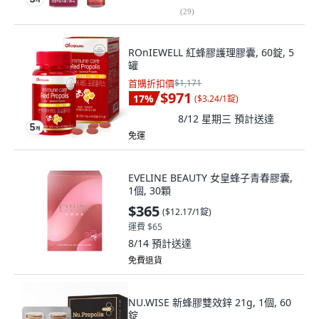
(
29
)
ROnIEWELL 紅蜂膠護理膠囊, 60錠, 5
罐
首購折扣價
$1,171
$971
17
%
(
$3.24/1錠
)
8/12 星期三
預計送達
免運
EVELINE BEAUTY 女皇蜂子青春膠囊,
1個, 30顆
$365
(
$12.17/1錠
)
運費 $65
8/14
預計送達
免費退貨
NU.WISE 新蜂膠雙效鋅 21g, 1個, 60
錠