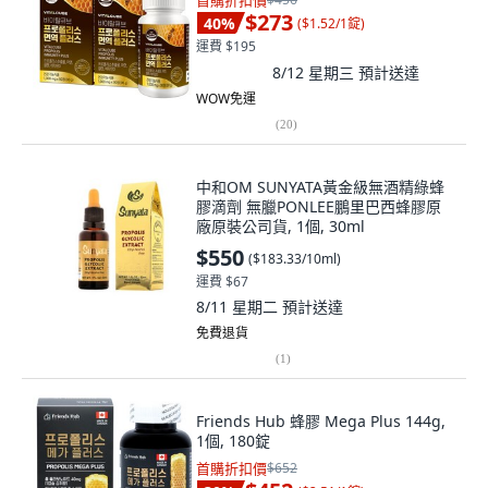
首購折扣價
$273
40
%
(
$1.52/1錠
)
運費 $195
8/12 星期三
預計送達
WOW免運
(
20
)
中和OM SUNYATA黃金級無酒精綠蜂
膠滴劑 無臘PONLEE鵬里巴西蜂膠原
廠原裝公司貨, 1個, 30ml
$550
(
$183.33/10ml
)
運費 $67
8/11 星期二
預計送達
免費退貨
(
1
)
Friends Hub 蜂膠 Mega Plus 144g,
1個, 180錠
首購折扣價
$652